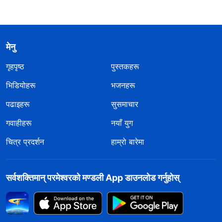
मेनु
गृहपृष्ठ
पुस्तकहरू
भिडियोहरू
भजनहरू
पढाइहरू
सुसमाचार
गवाहीहरू
नयाँ युग
चित्र प्रदर्शन
हाम्रो बारेमा
सर्वशक्तिमान्‌ परमेश्‍वरको मण्डली App डाउनलोड गर्नुहोस्