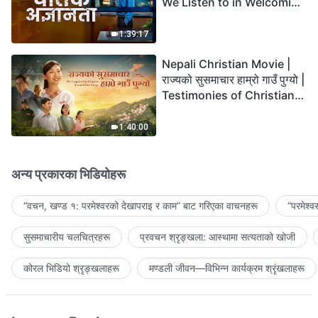
We Listen to in Welcoming
the Lord's Return?
1:39:17
Nepali Christian Movie |
राज्यको सुसमाचार हाम्रो गाउँ पुग्यो |
Testimonies of Christians
Welcoming the Lord's
Return
1:40:00
अन्य प्रकारका भिडियोहरू
“वचन, खण्ड १: परमेश्‍वरको देखापराइ र काम” बाट गरिएका वाचनहरू
“परमेश्
सुसमाचारीय चलचित्रहरू
प्रवचन श्रृङ्खला: आस्थामा सत्यताको खोजी
कोरल भिडियो श्रृङ्खलाहरू
मण्डली जीवन—विभिन्‍न कार्यक्रम श्रृंखलाहरू