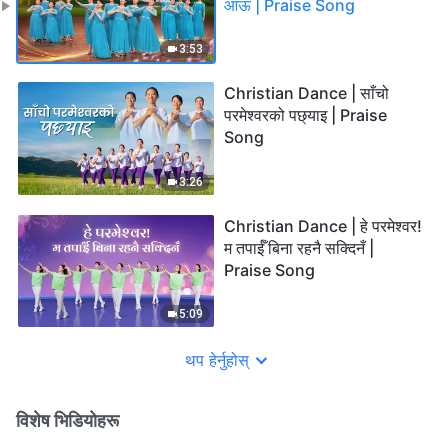
आऊ | Praise Song
3:53
Christian Dance | साँचो
परमेश्‍वरको पछ्याइ | Praise
Song
3:26
Christian Dance | हे परमेश्‍वर!
म तपाईँ बिना रहनै सक्दिनँ |
Praise Song
5:09
थप हेर्नुहोस्
विशेष भिडियोहरू