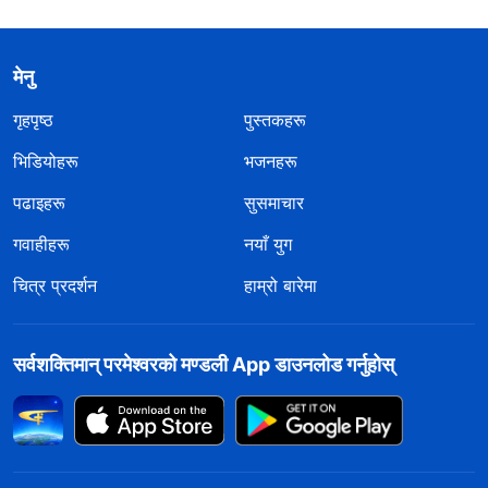
मेनु
गृहपृष्ठ
पुस्तकहरू
भिडियोहरू
भजनहरू
पढाइहरू
सुसमाचार
गवाहीहरू
नयाँ युग
चित्र प्रदर्शन
हाम्रो बारेमा
सर्वशक्तिमान्‌ परमेश्‍वरको मण्डली App डाउनलोड गर्नुहोस्