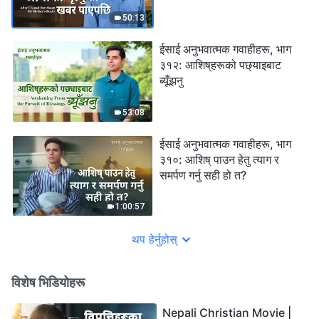
50:13
ईसाई अनुभवात्मक गवाहीहरू, भाग
३१२: आशिष्‌हरूको पछ्याइबाट
ब्यूँझनु
53:08
ईसाई अनुभवात्मक गवाहीहरू, भाग
३१०: आशिष् पाउन हेतु त्याग र
समर्पण गर्नु सही हो त?
1:00:57
थप हेर्नुहोस्
विशेष भिडियोहरू
Nepali Christian Movie |