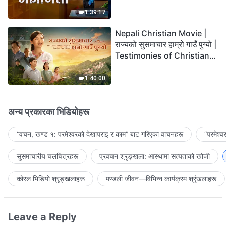
the Lord's Return?
1:39:17
Nepali Christian Movie |
राज्यको सुसमाचार हाम्रो गाउँ पुग्यो |
Testimonies of Christians
Welcoming the Lord's
Return
1:40:00
अन्य प्रकारका भिडियोहरू
“वचन, खण्ड १: परमेश्‍वरको देखापराइ र काम” बाट गरिएका वाचनहरू
“परमेश्
सुसमाचारीय चलचित्रहरू
प्रवचन श्रृङ्खला: आस्थामा सत्यताको खोजी
कोरल भिडियो श्रृङ्खलाहरू
मण्डली जीवन—विभिन्‍न कार्यक्रम श्रृंखलाहरू
Leave a Reply