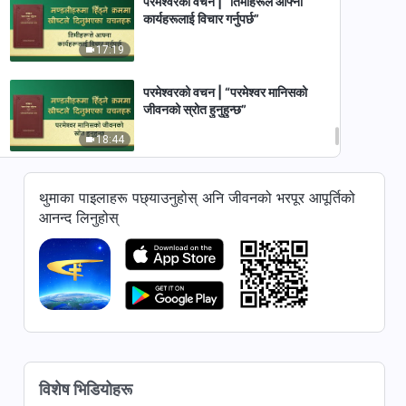
परमेश्‍वरको वचन | “तिमीहरूले आफ्ना
कार्यहरूलाई विचार गर्नुपर्छ”
17:19
परमेश्‍वरको वचन | “परमेश्‍वर मानिसको
जीवनको स्रोत हुनुहुन्छ”
18:44
परमेश्‍वरको वचन | “सर्वशक्तिमान्‌को
थुमाका पाइलाहरू पछ्याउनुहोस् अनि जीवनको भरपूर आपूर्तिको
सुस्केरा”
आनन्द लिनुहोस्
14:38
परमेश्‍वरको वचन | “परमेश्‍वरले चुन्‍नुभएका
मानिसहरूले राज्यको युगमा पालन गर्नैपर्ने
दश प्रशासनिक आदेश”
7:44
परमेश्‍वरको वचन | “परमेश्‍वर देखा
पर्नुभएको घटनाले नयाँ युगलाई प्रारम्भ
विशेष भिडियोहरू
गरेको छ”