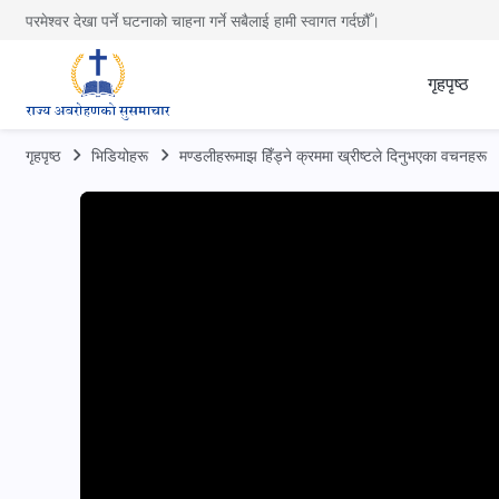
परमेश्वर देखा पर्ने घटनाको चाहना गर्ने सबैलाई हामी स्वागत गर्दछौँ।
गृहपृष्ठ
गृहपृष्ठ
भिडियोहरू
मण्डलीहरूमाझ हिँड्ने क्रममा ख्रीष्‍टले दिनुभएका वचनहरू