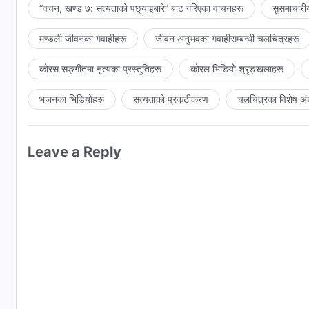
“वचन, खण्ड ७: सत्यताको पछ्याइबारे” बाट गरिएका वाचनहरू
सुसमाचारी
मण्डली जीवनका गवाहीहरू
जीवन अनुभवका गवाहीसम्‍बन्धी चलचित्रहरू
कोरस सङ्गीतमा नृत्यका प्रस्तुतिहरू
कोरल भिडियो श्रृङ्खलाहरू
भजनका भिडियोहरू
सत्यताको प्रकटीकरण
चलचित्रका विशेष अं
Leave a Reply