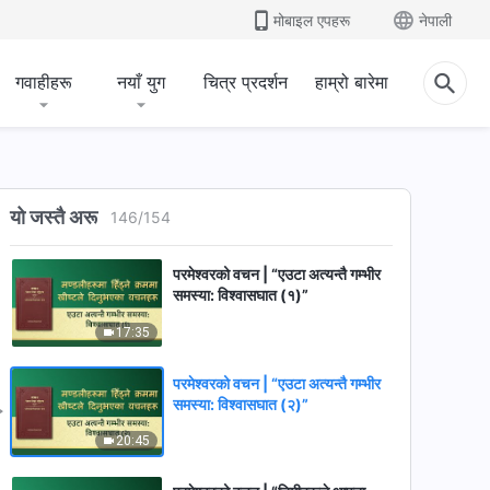
21:07
मोबाइल एपहरू
नेपाली
परमेश्‍वरको वचन | “परमेश्‍वरको स्वभाव
बुझ्‍नु अत्यन्त महत्वपूर्ण हुन्छ”
गवाहीहरू
नयाँ युग
चित्र प्रदर्शन
हाम्रो बारेमा
23:30
परमेश्‍वरको वचन | “पृथ्वीमा हुनुहुने
परमेश्‍वरलाई कसरी चिन्ने”
यो जस्तै अरू
146
/
154
25:41
परमेश्‍वरको वचन | “एउटा अत्यन्तै गम्भीर
समस्या: विश्‍वासघात (१)”
17:35
परमेश्‍वरको वचन | “एउटा अत्यन्तै गम्भीर
समस्या: विश्‍वासघात (२)”
20:45