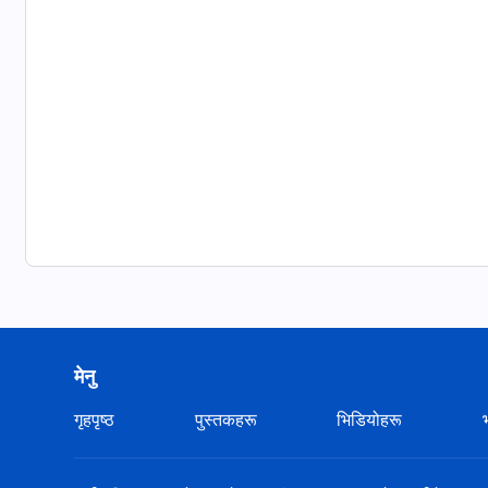
मेनु
गृहपृष्ठ
पुस्तकहरू
भिडियोहरू