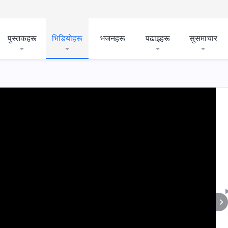
पुस्तकहरू
भिडियोहरू
भजनहरू
पढाइहरू
सुसमाचार