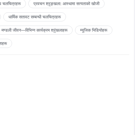
य चलचित्रहरू
प्रवचन श्रृङ्खला: आस्थामा सत्यताको खोजी
धार्मिक सतावट सम्‍बन्धी चलचित्रहरू
मण्डली जीवन—विभिन्‍न कार्यक्रम श्रृंखलाहरू
म्यूजिक भिडियोहरू
शहरू