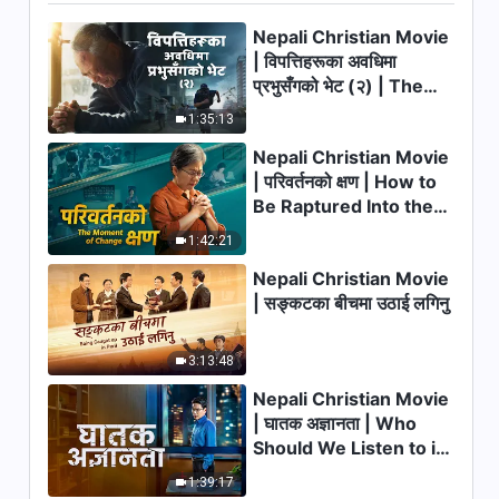
18:22
Nepali Christian Movie
परमेश्‍वरको वचन | “परमेश्‍वरले सबै
| विपत्तिहरूका अवधिमा
मानवजातिको नियतिमाथि नेतृत्व गर्नुहुन्छ”
प्रभुसँगको भेट (२) | The
Calamities of the Last
26:32
1:35:13
Days Arrive. How Can
Nepali Christian Movie
We Enter the Kingdom
परमेश्‍वरको वचन | “मानिसलाई परमेश्‍वरको
| परिवर्तनको क्षण | How to
of God?
व्यवस्थापनको बीचमा मात्रै मुक्त गरिन
Be Raptured Into the
सकिन्छ”
35:16
Kingdom of Heaven
1:42:21
Nepali Christian Movie
परमेश्‍वरको वचन | “परमेश्‍वरको न्याय र
सजायमा उहाँ देखा पर्नुभएको घटनालाई
| सङ्कटका बीचमा उठाई लगिनु
हेर्नु”
47:31
3:13:48
Nepali Christian Movie
| घातक अज्ञानता | Who
Should We Listen to in
Welcoming the Lord's
1:39:17
Return?