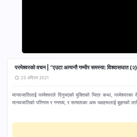
परमेश्‍वरको वचन | “एउटा अत्यन्तै गम्भीर समस्या: विश्‍वासघात (२
23 अप्रिल 2021
मानवजातिलाई परमेश्‍वरले दिनुभएको मुक्तिको भित्र कथा, परमेश्‍वरका दे
मानवजातिको परिणाम र गन्तव्य, र सत्यताका अरू पक्षहरूलाई बुझ्‍नको लागि 