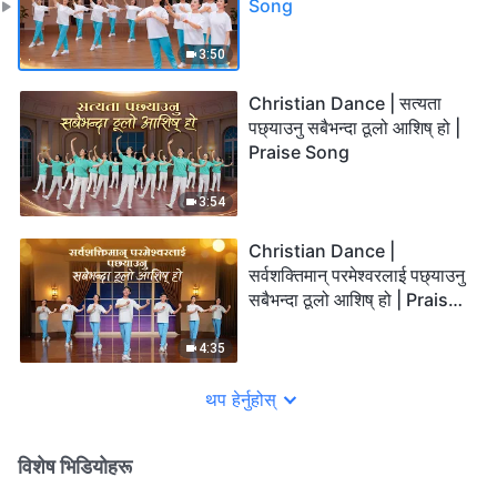
Song
3:50
Christian Dance | सत्यता
पछ्याउनु सबैभन्दा ठूलो आशिष् हो |
Praise Song
3:54
Christian Dance |
सर्वशक्तिमान् परमेश्‍वरलाई पछ्याउनु
सबैभन्दा ठूलो आशिष् हो | Praise
Song
4:35
थप हेर्नुहोस्
विशेष भिडियोहरू