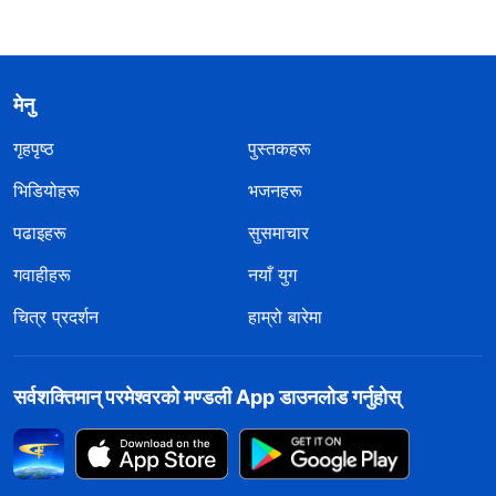
मेनु
गृहपृष्ठ
पुस्तकहरू
भिडियोहरू
भजनहरू
पढाइहरू
सुसमाचार
गवाहीहरू
नयाँ युग
चित्र प्रदर्शन
हाम्रो बारेमा
सर्वशक्तिमान्‌ परमेश्‍वरको मण्डली App डाउनलोड गर्नुहोस्