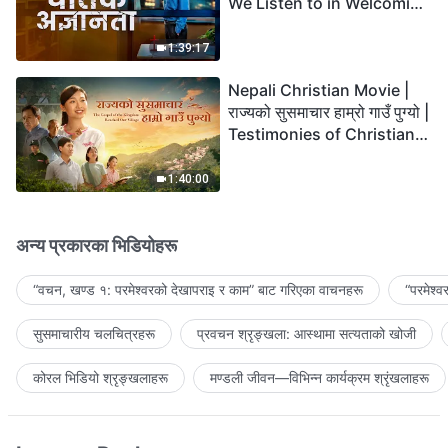
We Listen to in Welcoming
the Lord's Return?
1:39:17
Nepali Christian Movie |
राज्यको सुसमाचार हाम्रो गाउँ पुग्यो |
Testimonies of Christians
Welcoming the Lord's
Return
1:40:00
अन्य प्रकारका भिडियोहरू
“वचन, खण्ड १: परमेश्‍वरको देखापराइ र काम” बाट गरिएका वाचनहरू
“परमेश्
सुसमाचारीय चलचित्रहरू
प्रवचन श्रृङ्खला: आस्थामा सत्यताको खोजी
कोरल भिडियो श्रृङ्खलाहरू
मण्डली जीवन—विभिन्‍न कार्यक्रम श्रृंखलाहरू