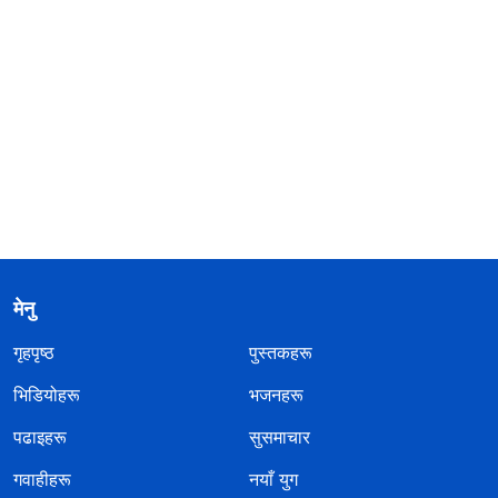
मेनु
गृहपृष्ठ
पुस्तकहरू
भिडियोहरू
भजनहरू
पढाइहरू
सुसमाचार
गवाहीहरू
नयाँ युग