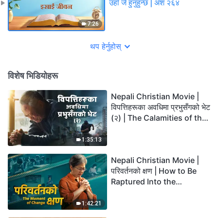
उहाँ जे हुनुहुन्छ | अंश २६४
7:26
थप हेर्नुहोस्
विशेष भिडियोहरू
Nepali Christian Movie |
विपत्तिहरूका अवधिमा प्रभुसँगको भेट
(२) | The Calamities of the
Last Days Arrive. How Can
We Enter the Kingdom of
1:35:13
God?
Nepali Christian Movie |
परिवर्तनको क्षण | How to Be
Raptured Into the
Kingdom of Heaven
1:42:21