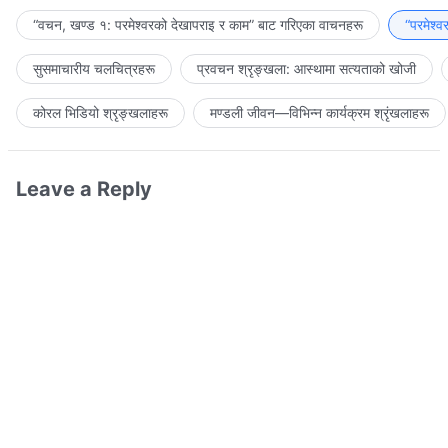
“वचन, खण्ड १: परमेश्‍वरको देखापराइ र काम” बाट गरिएका वाचनहरू
“परमेश्
सुसमाचारीय चलचित्रहरू
प्रवचन श्रृङ्खला: आस्थामा सत्यताको खोजी
कोरल भिडियो श्रृङ्खलाहरू
मण्डली जीवन—विभिन्‍न कार्यक्रम श्रृंखलाहरू
Leave a Reply