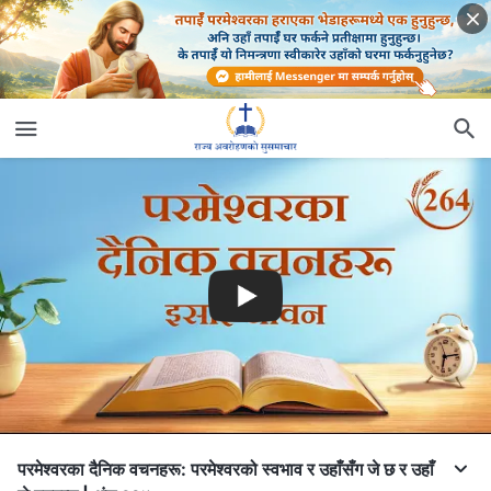
परमेश्‍वरका दैनिक वचनहरू: परमेश्‍वरको स्वभाव र उहाँसँग जे छ र उहाँ