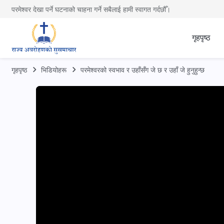
परमेश्वर देखा पर्ने घटनाको चाहना गर्ने सबैलाई हामी स्वागत गर्दछौँ।
गृहपृष्ठ
गृहपृष्ठ
भिडियोहरू
परमेश्‍वरको स्वभाव र उहाँसँग जे छ र उहाँ जे हुनुहुन्छ