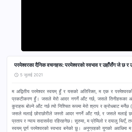
परमेश्‍वरका दैनिक वचनहरू: परमेश्‍वरको स्वभाव र उहाँसँग जे छ र उ
5 जुलाई 2021
म अद्वितीय परमेश्‍वर स्वयम्‌ हुँ र यसको अतिरिक्त, म एक र परमेश्‍वरको 
प्रकटीकरण हुँ। जसले मेरो आदर नगर्ने आँट गर्छ, जसले तिनीहरूका आँखा
कुराहरू बोल्ने आँट गर्छ त्यो निश्चित रूपमा मेरो श्राप र क्रोधबाट मर
जसले मलाई छोराछोरीले जस्तो आदर नगर्ने आँट गर्छ, र जसले मलाई छक्क
प्रताप र न्याय सदासर्वदा रहिरहनेछ। सुरुमा, म प्रेमिलो र दयालु थिएँ, तर य
स्वयम् पूर्ण परमेश्‍वरको स्वभाव बनेको छु। अनुग्रहको युगको अवधिमा म 