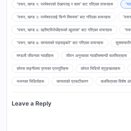
“वचन, खण्ड १: परमेश्‍वरको देखापराइ र काम” बाट गरिएका वाचनहरू
“पर
गराउनेछु। म छलकपट गर्ने मानिसहरूलाई मेरो चमत्कारपूर्ण कार्यहरूको फल
पुत्रहरू (अर्थात्, ती पवित्र र निष्कलङ्क र इमानदार मानिसहरू) तिनीहर
“वचन, खण्ड २: परमेश्‍वरलाई चिन्‍ने विषयमा” बाट गरिएका वाचनहरू
“वचन,
मानिसहरूमाथि शासन गर्नेछन्, र सबै जातिहरू र सबै मानिसहरूको न्या
पुत्रहरूलाई दर्साउँछ र अरू कसैलाई होइन)। सबै जातिहरू र सबै मानिसह
“वचन, खण्ड ४: ख्रीष्टविरोधीहरूको खुलासा” बाट गरिएका वाचनहरू
“वचन
राज्यमा प्रवेश गर्नेछन् र मेरा प्रजा हुनेछन्, अनि अटेरी र अपश्‍चात्त
न्याय अन्तिम हुनेछ, र त्यो मैले गर्ने संसारको पूर्ण शुद्धीकरण हुनेछ। त्यसपछ
“वचन, खण्ड ७: सत्यताको पछ्याइबारे” बाट गरिएका वाचनहरू
सुसमाचारी
फेरि संसार हुनेछैन। सबै कुरा ख्रीष्टको प्रकटीकरण हुनेछ, र सबै ख्रीष्
मण्डली जीवनका गवाहीहरू
जीवन अनुभवका गवाहीसम्‍बन्धी चलचित्रहरू
कोरस सङ्गीतमा नृत्यका प्रस्तुतिहरू
कोरल भिडियो श्रृङ्खलाहरू
भजनका भिडियोहरू
सत्यताको प्रकटीकरण
चलचित्रका विशेष अं
Leave a Reply