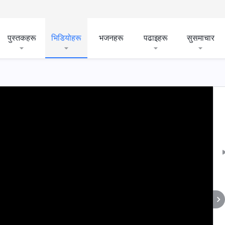
पुस्तकहरू
भिडियोहरू
भजनहरू
पढाइहरू
सुसमाचार