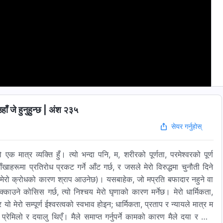
हाँ जे हुनुहुन्छ | अंश २३५
सेयर गर्नुहोस्
एक मात्र व्यक्ति हुँ। त्यो भन्दा पनि, म, शरीरको पूर्णता, परमेश्‍वरको पूर्ण
हरूमा प्रतिरोध प्रकट गर्ने आँट गर्छ, र जसले मेरो विरुद्धमा चुनौती दिने
्नेछ (मेरो क्रोधको कारण श्राप आउनेछ)। यसबाहेक, जो मप्रति बफादार नहुने वा
ाउने कोसिस गर्छ, त्यो निश्चय मेरो घृणाको कारण मर्नेछ। मेरो धार्मिकता,
ो मेरो सम्पूर्ण ईश्‍वरत्वको स्वभाव होइन; धार्मिकता, प्रताप र न्यायले मात्र म
प्रेमिलो र दयालु थिएँ। मैले समाप्त गर्नुपर्ने कामको कारण मैले दया र कृपा