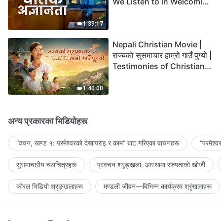
We Listen to in Welcoming
the Lord's Return?
1:39:17
Nepali Christian Movie |
राज्यको सुसमाचार हाम्रो गाउँ पुग्यो |
Testimonies of Christians
Welcoming the Lord's
Return
1:40:00
अन्य प्रकारका भिडियोहरू
“वचन, खण्ड १: परमेश्‍वरको देखापराइ र काम” बाट गरिएका वाचनहरू
“परमेश्
सुसमाचारीय चलचित्रहरू
प्रवचन श्रृङ्खला: आस्थामा सत्यताको खोजी
कोरल भिडियो श्रृङ्खलाहरू
मण्डली जीवन—विभिन्‍न कार्यक्रम श्रृंखलाहरू