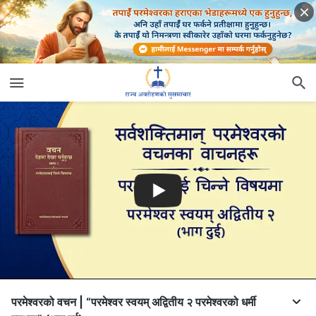
परमेश्‍वरको वचन | “परमेश्‍वर स्वयम् अद्वितीय २ परमेश्‍वरको धर्मी