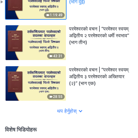
(भाग दुई)
1:19:49
परमेश्‍वरको वचन | “परमेश्‍वर स्वयम्
अद्वितीय २ परमेश्‍वरको धर्मी स्वभाव”
(भाग तीन)
43:31
परमेश्‍वरको वचन | “परमेश्‍वर स्वयम्
अद्वितीय ३ परमेश्‍वरको अख्तियार
(२)” (भाग एक)
28:55
थप हेर्नुहोस्
विशेष भिडियोहरू