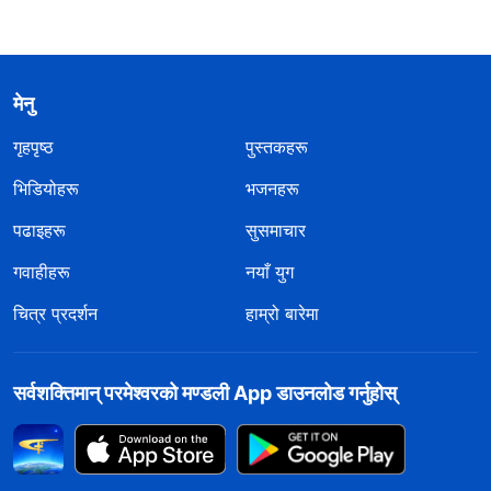
मेनु
गृहपृष्ठ
पुस्तकहरू
भिडियोहरू
भजनहरू
पढाइहरू
सुसमाचार
गवाहीहरू
नयाँ युग
चित्र प्रदर्शन
हाम्रो बारेमा
सर्वशक्तिमान्‌ परमेश्‍वरको मण्डली App डाउनलोड गर्नुहोस्