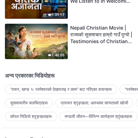
We Listen to in Welcoming
the Lord's Return?
1:39:17
Nepali Christian Movie |
राज्यको सुसमाचार हाम्रो गाउँ पुग्यो |
Testimonies of Christians
Welcoming the Lord's
Return
1:40:00
अन्य प्रकारका भिडियोहरू
“वचन, खण्ड १: परमेश्‍वरको देखापराइ र काम” बाट गरिएका वाचनहरू
“परमेश्
सुसमाचारीय चलचित्रहरू
प्रवचन श्रृङ्खला: आस्थामा सत्यताको खोजी
कोरल भिडियो श्रृङ्खलाहरू
मण्डली जीवन—विभिन्‍न कार्यक्रम श्रृंखलाहरू