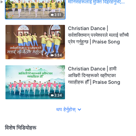
मानिसहरूलाई मुक्ति दिइरहनुभएको
छ | Praise Song
3:51
Christian Dance |
सर्वशक्तिमान् परमेश्‍वरले मलाई साँच्चै
प्रेम गर्नुहुन्छ | Praise Song
5:34
Christian Dance | हामी
आखिरी दिनहरूको ख्रीष्टका
गवाहीहरू हौँ | Praise Song
3:34
थप हेर्नुहोस्
विशेष भिडियोहरू