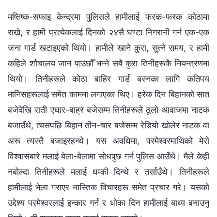
मष्तिष्क-सफाइ केन्द्रमा पुलिसले हामीलाई फरक-फरक कोठामा
राखे, र हामी प्रत्येकलाई दिनको २४सै घण्टा निगरानी गर्न एक-एक
जना गार्ड खटाइएको थियो। हामीले खाने कुरा, सुत्‍ने समय, र हामी
कहिले शौचालय जान पाउछौँ भन्‍ने सबै कुरा तिनीहरूकै नियन्त्रणमा
थियो। तिनीहरूले कोठा बाहिर गार्ड बस्‍नका लागि कतिपय
मानिसहरूलाई समेत काममा लगाएका थिए। हरेक दिन बिहानको सात
बजेदेखि राती एघार-बाह्र बजेसम्‍म तिनीहरूले ठूलो आवाजमा नाटक
बजाउँथे, त्यसपछि बिहान तीन-चार बजेसम्‍म रेडियो खोलेर नाटक वा
अरू त्यस्तै बजाइरहन्थे। यस अवधिमा, परमेश्‍वरमाथिको मेरो
विश्‍वासबारे मलाई बेला-बेलामा सोधपुछ गर्न पुलिस आउँथे। मैले केही
नबोल्दा तिनीहरूले मलाई धम्‍की दिन्थे र तर्साउँथे। तिनीहरूले
हामीलाई भेला गराएर नास्तिक विचारहरू समेत प्रचार गरे। यसको
उद्देश्य परमेश्‍वरलाई इन्कार गर्न र धोका दिन हामीलाई बाध्य बनाउनु