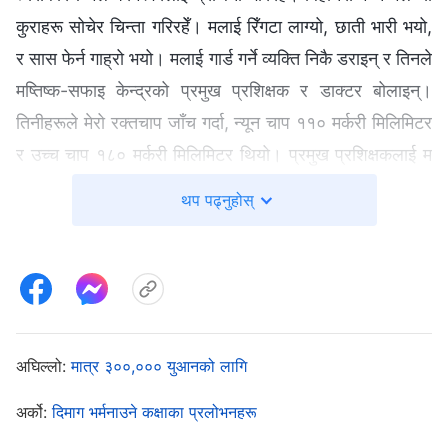
कुराहरू सोचेर चिन्ता गरिरहेँ। मलाई रिँगटा लाग्यो, छाती भारी भयो,
र सास फेर्न गाह्रो भयो। मलाई गार्ड गर्ने व्यक्ति निकै डराइन् र तिनले
मष्तिष्क-सफाइ केन्द्रको प्रमुख प्रशिक्षक र डाक्टर बोलाइन्।
तिनीहरूले मेरो रक्तचाप जाँच गर्दा, न्यून चाप ११० मर्करी मिलिमिटर
र उच्‍च चाप १८० मर्करी मिलिमिटर थियो। प्रमुख प्रशिक्षकलाई म
त्यही केन्द्रमा मर्छु र तिनको काँधमा यसको जिम्‍मेवारी पर्नेछ भन्‍ने डर
थप पढ्नुहोस्
लाग्यो, त्यसकारण तिनले मलाई तुरुन्तै अस्पताल लिएर गए।
डाक्टरले मलाई मुटु नली सम्‍बन्धी रोग लागेको छ र उपचार गरिनुपर्छ
भनेर बताए, त्यसपछि सिलेन पानी र अक्सिजन दिए। डाक्टरले
भनेको कुरा सुनेर पुलिसले म तुरुन्तै नमरिहाल्ने देखे, त्यसकारण
तिनीहरूले नर्सलाई मेरो अक्सिजन र सिलेन पानी निकाल्‍न लगाए,
अघिल्लो:
मात्र ३००,००० युआनको लागि
त्यसपछि मलाई मष्तिष्क-सफाइ केन्द्रमा फर्काएर लगिहाले।
अर्को:
दिमाग भर्मनाउने कक्षाका प्रलोभनहरू
मष्तिष्क-सफाइ केन्द्रमा फर्केपछि मेरो रक्तचाप निकै उच्‍च रहिरह्यो, र