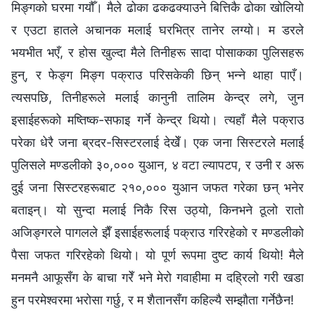
मिङ्गको घरमा गयौँ। मैले ढोका ढकढक्याउने बित्तिकै ढोका खोलियो
र एउटा हातले अचानक मलाई घरभित्र तानेर लग्यो। म डरले
भयभीत भएँ, र होस खुल्दा मैले तिनीहरू सादा पोसाकका पुलिसहरू
हुन्, र फेङ्ग मिङ्ग पक्राउ परिसकेकी छिन् भन्‍ने थाहा पाएँ।
त्यसपछि, तिनीहरूले मलाई कानुनी तालिम केन्द्र लगे, जुन
इसाईहरूको मष्तिष्क-सफाइ गर्ने केन्द्र थियो। त्यहाँ मैले पक्राउ
परेका धेरै जना ब्रदर-सिस्टरलाई देखेँ। एक जना सिस्टरले मलाई
पुलिसले मण्डलीको ३०,००० युआन, ४ वटा ल्यापटप, र उनी र अरू
दुई जना सिस्टरहरूबाट २१०,००० युआन जफत गरेका छन् भनेर
बताइन्। यो सुन्दा मलाई निकै रिस उठ्यो, किनभने ठूलो रातो
अजिङ्गरले पागलले झैँ इसाईहरूलाई पक्राउ गरिरहेको र मण्डलीको
पैसा जफत गरिरहेको थियो। यो पूर्ण रूपमा दुष्ट कार्य थियो! मैले
मनमनै आफूसँग के बाचा गरेँ भने मेरो गवाहीमा म दह्रिलो गरी खडा
हुन परमेश्‍वरमा भरोसा गर्छु, र म शैतानसँग कहिल्यै सम्झौता गर्नेछैन!