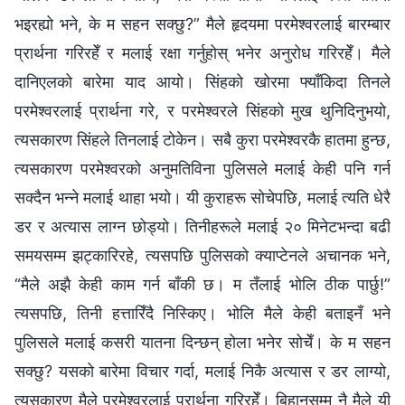
भइरह्यो भने, के म सहन सक्छु?” मैले हृदयमा परमेश्‍वरलाई बारम्‍बार
प्रार्थना गरिरहेँ र मलाई रक्षा गर्नुहोस् भनेर अनुरोध गरिरहेँ। मैले
दानिएलको बारेमा याद आयो। सिंहको खोरमा फ्याँकिदा तिनले
परमेश्‍वरलाई प्रार्थना गरे, र परमेश्‍वरले सिंहको मुख थुनिदिनुभयो,
त्यसकारण सिंहले तिनलाई टोकेन। सबै कुरा परमेश्‍वरकै हातमा हुन्छ,
त्यसकारण परमेश्‍वरको अनुमतिविना पुलिसले मलाई केही पनि गर्न
सक्दैन भन्‍ने मलाई थाहा भयो। यी कुराहरू सोचेपछि, मलाई त्यति धेरै
डर र अत्यास लाग्‍न छोड्यो। तिनीहरूले मलाई २० मिनेटभन्दा बढी
समयसम्म झट्कारिरहे, त्यसपछि पुलिसको क्याप्टेनले अचानक भने,
“मैले अझै केही काम गर्न बाँकी छ। म तँलाई भोलि ठीक पार्छु!”
त्यसपछि, तिनी हत्तारिँदै निस्किए। भोलि मैले केही बताइनँ भने
पुलिसले मलाई कसरी यातना दिन्छन् होला भनेर सोचेँ। के म सहन
सक्छु? यसको बारेमा विचार गर्दा, मलाई निकै अत्यास र डर लाग्यो,
त्यसकारण मैले परमेश्‍वरलाई प्रार्थना गरिरहेँ। बिहानसम्‍म नै मैले यी