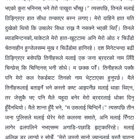
भएको कुरा भनिनस् भने तेरो पाखुरा भाँच्छु।” त्यसपछि, तिनले मलाई
ठिङ्ग्रिएर हात सीधा तन्काएर बस्‍न लगाए। मेरो दाहिने हात यति
दुखेको थियो कि उचालेर सिधा राख्न नै नसक्ने भएकी थिएँ। तिनले
ब्याडमिन्टनको र्‍याकेटले मेरो हात-खुट्टामा अनि मेरो ओठ र चिउँडो
चेतनाहीन हुन्जेलसम्‍म मुख र चिउँडोमा हानिरहे। दश मिनेटभन्दा बढी
ठिङ्ग्रिएर बसेपछि तिनीहरूले मलाई एक जना ब्रदरको नाम लिँदै
चिन्छेस् कि चिन्दिनस् भनी सोधे। म छक्‍क परेँ। तिनीहरूले पक्‍कै
पनि मेरो कल रेकर्डबाट तिनको नाम भेट्टाएका हुनुपर्छ। मैले
तिनीहरूलाई बताइनँ भने कस्तो कष्ट आइपर्नेछ मलाई थाहा थिएन,
तर जेसुकै भए पनि मैले यहूदा बनेर मेरो ब्रदरलाई धोका दिनु
हुँदैनथियो। मैले शान्त हुँदै भने, “म उसलाई चिन्दिनँ।” त्यसपछि तीन
जना पुलिसले मलाई घेरेर मेरो कलरमा समाते, अनि मलाई रिँगटा
लागेर ढलपलिने नभएसम्म अगाडि-पछाडि झट्कारिरहे। मलाई
अलिक डर लाग्यो र सोचेँ, “मेरो जस्तो सानो ज्यानलाई यस्तै यातना