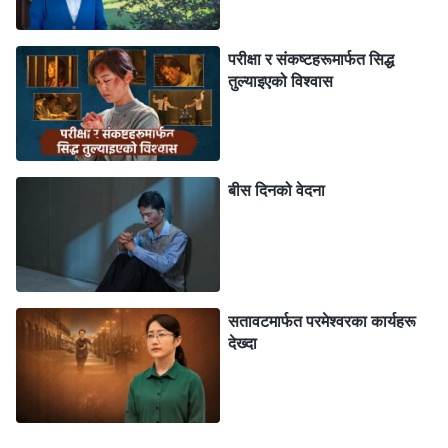
शरीरको माथिल्‍लो भाग पूरै सुन्निएको र दुखिरहेको थियो, र अलिकति
हलचल गर्दा पनि मेरो भित्री अङ्गहरू टुक्रा-टुक्रा हुन्छन् जस्तो
परीक्षा र संकष्टहरूमार्फत सिद्ध
तुल्याइएको विश्‍वास
भान हुन्थ्यो। हरेक दिन मैले आफ्‍ना हातहरूले शरीरलाई कस्‍नुपर्थ्यो र
हरेक कदम होशियारीको साथ हिँड्नुपर्थ्यो। सुतेको बेला न त ढल्किनु
सहज हुन्थ्यो न त उठेर बस्‍नु। म घरि उठेर बस्थेँ, घरि ढल्‍केर,
अन्त्यमा कुनै तागत बाँकी रहँदैनथियो र केही समय त्यतिकै निदाउँथेँ।
बीस दिनको वेदना
समय बित्दै जाँदा, मेरो मुटु अत्यन्तै कमजोर हुँदै गयो, र मलाई म
बाँच्‍दिनँ जस्तो लाग्यो। मैले प्रार्थना गरी मलाई विश्‍वास दिनुहोस् भनी
परमेश्‍वरलाई अनुरोध गरिरहेँ।
सतावटमार्फत परमेश्वरका कार्यहरू
एक दिन मलाई एउटा भजन याद आयो, “ख्रीष्टलाई पछ्याउनु
देख्दा
परमेश्‍वरद्वारा पूर्वनिर्धारित छ”: “परमेश्वरले तोक्नुभएको छ कि हामीले
ख्रीष्टलाई पछ्याऔँ र परीक्षा र सङ्कष्टहरू सामना गरौँ। यदि हामी
परमेश्वरलाई साँच्चै प्रेम गर्छौँ भने, हामी उहाँको सार्वभौमिकता र