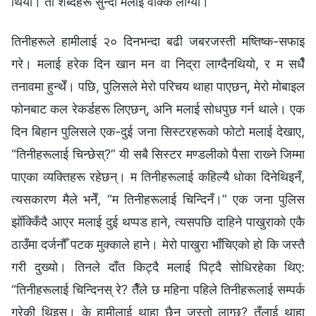
थियो। ती शब्‍दहरू सुन्दा मलाई वाक्‍क लाग्यो।
तिनीहरूले हामीलाई २० दिनभन्दा बढी जबरजस्ती मष्तिष्क-सफाइ
गरे। मलाई हरेक दिन खान मन वा निद्रा लाग्दैनथियो, र म सधैँ
तनावमा हुन्थेँ। पछि, पुलिसले मेरो परिचय थाहा पाएछन्, मेरो मोबाइल
फोनबाट कल रेकर्डहरू लिएछन्, अनि मलाई सोधपुछ गर्न थाले। एक
दिन बिहान पुलिसले एक-दुई जना सिस्टरहरूको फोटो मलाई देखाए,
“तिनीहरूलाई चिन्छेस्?” यी सबै सिस्टर मण्डलीको पैसा राख्‍ने जिम्‍मा
पाएका व्यक्तिहरू रहेछन्। म तिनीहरूलाई कहिल्यै धोका दिनेथिइनँ,
त्यसकारण मैले भनेँ, “म तिनीहरूलाई चिन्दिनँ।” एक जना पुलिस
झोँक्‍किँदै आएर मलाई दुई थप्‍पड हाने, त्यसपछि दाहिने पाखुराको एकै
ठाउँमा दर्जनौँ पटक मुक्‍काले हाने। मेरो पाखुरा भाँचिएको हो कि जस्तै
गरी दुख्यो। तिनले दाँत किट्दै मलाई पिट्दै सोधिरहेका थिए:
“तिनीहरूलाई चिन्दिनस् रे? तैँले छ महिना पहिले तिनीहरूलाई सम्पर्क
गरेकी थिइस्। के हामीलाई थाहा छैन जस्तो लाग्छ? तँलाई थाहा