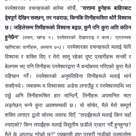
परमेश्‍वरका वचनहरूको बारेमा सोचेँ, “
सत्तामा हुनेहरू बाहिरबाट
द्वेषपूर्ण देखिन सक्छन्, तर नडराऊ, किनकि तिनीहरूसित थोरै विश्‍वास
छ। जहिलेसम्म तिमीहरूको विश्‍वास बढ्छ, कुनै पनि कुरा अति कठिन
हुनेछैन
”
(वचन, खण्ड १। परमेश्‍वरको देखापराइ र काम। प्रारम्‍भमा
। परमेश्‍वरका वचनहरूले मलाई फेरि
ख्रीष्‍टका वाणीहरू, अध्याय ७५)
विश्‍वास र शक्ति दिए र मेरो सामु रहेका दुष्ट प्रहरीहरू सन्की र
बेलगाम भए पनि तिनीहरू परमेश्‍वरद्वारा नै बन्दोबस्त गरिएको कुरा मैले
पहिचान गरेँ। परमेश्‍वरको अनुमतिविना तिनीहरूले मलाई मार्न
सक्दैनथे। जबसम्म म विश्‍वासमा अडेस लगाउँछु र परमेश्‍वरमाथि भर
पर्छु अनि तिनीहरूसित हार मान्दिनँ, तिनीहरू अपमानित भएर
लड्नेछन् भन्‍ने कुरा अवश्यम्भावी छ। यो सोचेर, मैले मेरो सम्पूर्ण
शक्ति लगाएर ठूलो सोरमा जवाफ दिएँ: “तपाईंहरूले मलाई किन यहाँ
ल्याएको? किन तपाईंहरू मलाई विद्युतीय छडीले प्रहार गर्दै हुनहुन्छ?
मैले के अपराध गरेको छु?” एक्‍कासी दुष्ट प्रहरी गाडीको उज्यालोमा