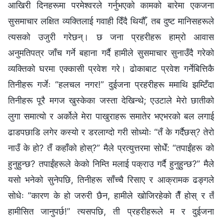
आखिरी दिनहरूमा परमेश्‍वरले गर्नुभएको कामको बारेमा एकजना
सुसमाचार लक्षित व्यक्तिलाई गवाही दिँदै थियौँ, तब दुष्ट मानिसहरूले
त्यसको उजुरी गरेछन्। छ जना प्रहरीहरू हाम्रो आवास
अनुमतिपत्र जाँच गर्ने बहाना गर्दै हामीले सुसमाचार सुनाउँदै गरेको
व्यक्तिको घरमा एक्‍कासी प्रवेश गरे। ढोकाबाट प्रवेश गर्नेबित्तिकै
तिनीहरू गर्जेः “हलचल नगर!” दुईजना प्रहरीहरू ममाथि झम्टिँदा
तिनीहरू पूरै मगज खुस्केका जस्ता देखिन्थे; एउटाले मेरो छातीको
लुगा समात्यो र अर्कोले मेरा पाखुराहरू समातेर भएभरको बल लगाई
ढाडपछाडि लगेर कस्यो र डरलाग्दो गरी सोध्योः “तँ के गर्दैछस्? तेरो
नाउँ के हो? तँ कहाँको होस्?” मैले प्रत्युत्तरमा सोधेँ: “तपाईंहरू को
हुनुहुन्छ? तपाईंहरूले केको निम्ति मलाई पक्राउ गर्दै हुनुहुन्छ?” मैले
यसो भनेको सुनेपछि, तिनीहरू साँच्‍चै रिसाए र आक्रामक ढङ्गले
सोधेः “कारण के हो जरुरी छैन, हामीले खोजिरहेको तैँ होस् र तँ
हामीसित जानुपर्छ!” त्यसपछि, ती प्रहरीहरूले म र दुईजना