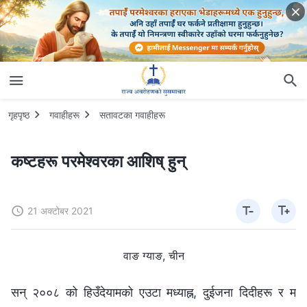
गृहपृष्ठ
गवाहीहरू
सतावटका गवाहीहरू
कष्टहरू परमेश्‍वरका आशिष्‌ हुन्
21 अक्टोबर 2021
वाङ ग्याङ, चीन
सन् २००८ को हिउँदेयामको एउटा मध्याह्न, दुईजना दिदीहरू र म