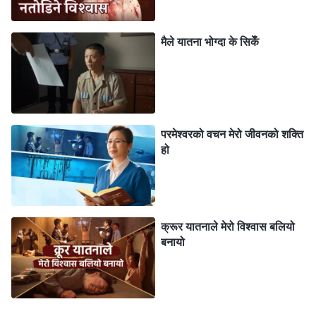
परमेश्‍वरका वचनहरूको एउटा भजनको बारेमा विचार गरेँ: “
निराश
नबन्, कमजोर नबन्, अनि म तेरो लागि सबै कुरो स्पष्ट बनाउनेछु।
मैले यातना भोग्दा के सिकेँ
राज्यमा पुग्‍ने मार्ग सहज छैन; कुनै पनि कुरो त्यति साधारण छैन!
तिमीहरूकहाँ आशिष सहजै आएको नै तिमीहरू चाहन्छौ। आज सबैले
कठिन परीक्षाको सामना गर्नु पर्नेछ। यस्तो परीक्षाविना मेरो निम्ति
तिमीहरूसँग भएको प्रेम बलियो हुन सक्दैन अनि तिमीहरूमा मेरो निम्ति
परमेश्वरको वचन मेरो जीवनको शक्ति
साँचो प्रेम हुनेछैन। यस्ता परीक्षाहरू स-साना परिस्थितिहरूले
हो
भरिएका भए तापनि सबैले यसबाट पार भएर नै जानुपर्नेछ, केवल
परीक्षाको कठिनाइ व्यक्ति अनुरूप फरक हुनेगर्छ। परीक्षाहरू मैले
दिएका आशिषहरू हुन्, अनि तिमीहरूमध्ये कति जना मकहाँ बारम्बार
क्रूर यातनाले मेरो विश्‍वास बलियो
आएर मेरो आशीर्वादको निम्ति घुँड़ा टेकेर प्रार्थना गर्छौ? तिमीहरू सधैँ
बनायो
यो सोच्छौ कि केही ठूलठूला शब्दहरू मेरा आशीर्वादहरू हुन्। तरै पनि
तिक्तता पनि आशीर्वादहरू हुन् भन्ने तिमीहरू जान्दैनौ
”
(थुमालाई
पछ्याउनुहोस् र नयाँ गीतहरू गाउनुहोस्को “परीक्षाको पीडा त परमेश्‍वरको