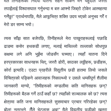
मैले तिनीहरूको निर्दयी यातना सहन सकिनँ भने यहूदाले जस्तो
तपाईंलाई विश्‍वासघात गर्नुभन्दा म बरु आफ्नो जिब्रो टोकेर आत्महत्या
गर्नेछु!” प्रार्थनापछि, मैले आफूभित्र शक्ति उदय भएको अनुभव गरेँ र
मेरो डर साम्य भयो।
त्यस साँझ सात बजेपछि, तिनीहरूले मेरा पाखुराहरूलाई पछाडि
ढाडमा कसेर हथकडी लगाए, मलाई माथिल्लो तल्लाको सोधपुछ
कक्षमा लगे अनि भुईंमा जोडसँग घच्याए। त्यहाँ यातना दिने
हरप्रकारका साधनहरू थिए, जस्तै डोरी, काठका लठ्ठीहरू, छडीहरू,
कोर्रा इत्यादि। एउटा प्रहरीले विद्युतीय छडी हातमा लियो जसले
विचित्रको पड्किने आवाजहरू निकाल्थ्यो र उसले धम्कीपूर्ण शैलीमा
जानकारी माग्यो, “तिमीहरूको मण्डलीमा कति मानिसहरू छन्?
तिमीहरूको बैठक गर्ने ठाउँ कहाँ छ? त्यहाँको सञ्‍चालक को छ? त्यस
क्षेत्रमा कति जना मानिसहरूले सुसमाचार प्रचार गरिरहेका छन्?
बोल्! नत्रभने, तैँले भेट्लास् अब!” मैले विद्युतीय छडीको खतरा