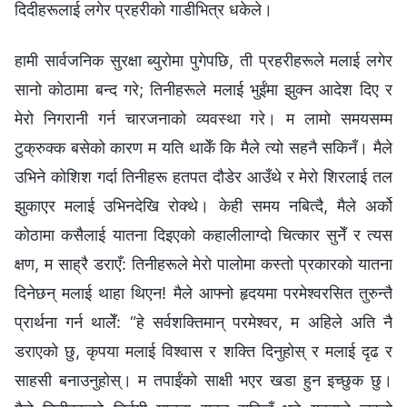
दिदीहरूलाई लगेर प्रहरीको गाडीभित्र धकेले।
हामी सार्वजनिक सुरक्षा ब्युरोमा पुगेपछि, ती प्रहरीहरूले मलाई लगेर
सानो कोठामा बन्द गरे; तिनीहरूले मलाई भुईंमा झुक्‍न आदेश दिए र
मेरो निगरानी गर्न चारजनाको व्यवस्था गरे। म लामो समयसम्म
टुक्रुक्‍क बसेको कारण म यति थाकेँ कि मैले त्यो सहनै सकिनँ। मैले
उभिने कोशिश गर्दा तिनीहरू हतपत दौडेर आउँथे र मेरो शिरलाई तल
झुकाएर मलाई उभिनदेखि रोक्थे। केही समय नबित्दै, मैले अर्को
कोठामा कसैलाई यातना दिइएको कहालीलाग्दो चित्कार सुनेँ र त्यस
क्षण, म साह्रै डराएँ: तिनीहरूले मेरो पालोमा कस्तो प्रकारको यातना
दिनेछन् मलाई थाहा थिएन! मैले आफ्नो हृदयमा परमेश्‍वरसित तुरुन्तै
प्रार्थना गर्न थालेँ: “हे सर्वशक्तिमान् परमेश्‍वर, म अहिले अति नै
डराएको छु, कृपया मलाई विश्‍वास र शक्ति दिनुहोस् र मलाई दृढ र
साहसी बनाउनुहोस्। म तपाईंको साक्षी भएर खडा हुन इच्छुक छु।