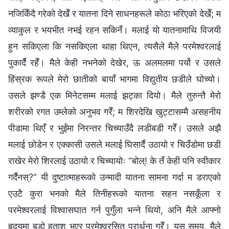
नजिकिँदै गरेको देखेँ र यातना दिने साधनहरूले कोठा भरिएको देखेँ; म
व्याकुल र भयभीत नभई रहन सकिनँ। मलाई यो यातनामाथि विजयी
हुन सकिएला कि नसकिएला थाहा थिएन, त्यसैले मैले परमेश्‍वरलाई
पुकार्दै रहेँ। मैले केही नभनेको देखेर, ऊ अलमलमा पर्यो र उसले
हिंस्रक रूपले मेरो छातीको बायाँ भागमा विद्युतीय छडीले घोच्यो।
उसले झण्डै एक मिनेटसम्म मलाई झट्का दियो। मैले तुरुन्तै मेरो
शरीरको रगत उम्लेको अनुभव गरेँ; म शिरदेखि खुट्टासम्मै असहनीय
पीडामा थिएँ र भुईंमा निरन्तर चिच्याउँदै लडीबडी गरेँ। उसले अझै
मलाई छोडेन र एक्‍कासी उसले मलाई घिसार्दै उठायो र चिउँडोमा छडी
राखेर मेरो शिरलाई उठायो र चिच्यायोः “बोल्! के तँ केही पनि स्वीकार
गर्दैनस्?” यी दुष्टात्माहरूको उन्मादी यातना सामना गर्दा म डराएको
एउटै कुरा भनको मैले तिनीहरूको यातना सहन नसकूँला र
परमेश्‍वरलाई विश्‍वासघात गर्न पुगुँला भन्‍ने थियो, अनि मैले आफ्नो
हृदयमा बडो हताश भएर परमेश्‍वरसित प्रार्थना गरेँ। यस समय, मैले