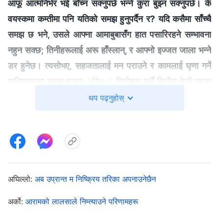
आफू आत्मनिर्भर भई बाँच्‍न सक्‍नुपर्छ भन्‍ने कुरा बुझ्न सक्‍नुपर्छ। के
वयस्कमा कम्तीमा पनि यतिको समझ हुनुपर्दैन र? यदि कसैमा साँच्चै
समझ छ भने, उसले आफ्‍ना आमाबुबासँग हात पसारिरहने सम्भावना
नहुन सक्छ; तिनीहरूलाई अरू हाँस्लान्, र आफ्नो इज्जत जाला भन्‍ने
डर हुनेछ। त्यसोभए, सहजतालाई मन पराउने र कामलाई घृणा गर्ने
मानिसहरूमा समझ हुन्छ?
(हुँदैन।)
तिनीहरू सधैँ सित्तैमा केही पाउन
चाहन्छन्; तिनीहरू कहिल्यै कुनै जिम्‍मेवारी पूरा गर्न चाहँदैनन्,
थप पढ्नुहोस्
आकासबाट मिठाइ झरेर तिनीहरूको मुखमा परोस् भन्‍ने कामना गर्छन्;
तिनीहरू कामै नगरी दिनमा तीनपटक खान चाहन्छन्, बस कसैले भात
पस्केर देओस्, र मिठो-मिठो खान र पिउन चाहन्छन्। के यो परजीवीको
मानसिकता होइन र? अनि परजीवी मानिसहरूमा विवेक र समझ हुन्छ
त? के तिनीहरूमा सत्यनिष्ठा र मर्यादा हुन्छ त? कदापि हुँदैन। तिनीहरू
अघिल्लो:
अब उप्रान्त म निष्क्रिय तरिका अपनाउनेछैन
केही न कामका भातमाराहरू, विवेक वा समझविनाका पशुहरू हुन्।
अर्को:
आरामको लालसाले निम्त्याउने परिणामहरू
तिनीहरूमध्ये कोही पनि परमेश्‍वरको घरमा रहन लायक हुँदैनन्
”
(वचन,