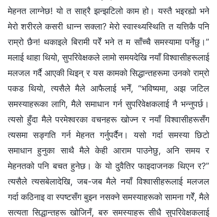
मेहनत लाग्नेछ! यो त साह्रै झन्झटिलो काम हो। यस्तै भइरह्यो भने
मेरो शरीरले कसरी धान्न सक्ला? मेरो स्वास्थ्यस्थिति त यत्तिकै पनि
राम्रो छैन! थकाइले बिरामी परेँ भने त म साँच्चै समस्यामा पर्नेछु।”
मलाई थाहा थियो, सुपरिवेक्षकले लामो समयदेखि नयाँ विश्‍वासीहरूलाई
मलजल गर्दै आएकी थिइन् र यस कामको सिद्धान्तहरूमा उनको राम्रो
पकड थियो, त्यसैले मैले आफैलाई भनेँ, “भविष्यमा, अझ जटिल
समस्याहरूका लागि, मैले समाधान गर्न सुपरिवेक्षकलाई नै भन्नुपर्छ।
त्यसो हुँदा मैले परमेश्‍वरका वचनहरू खोज्न र नयाँ विश्‍वासीहरूसँग
त्यसमा सङ्गति गर्न मेहनत गर्नुपर्दैन। यसो गर्दा समस्या छिटो
समाधान हुनुका साथै मैले केही आराम पाउनेछु, अनि समय र
मेहनतको पनि बचत हुनेछ। के यो दुवैतिर फाइदाजनक थिएन र?”
त्यसैले त्यसबेलादेखि, जब-जब मैले नयाँ विश्‍वासीहरूलाई मलजल
गर्दा कठिनाइ वा स्पष्टसँग बुझ्न नसक्ने समस्याहरूको सामना गरेँ, मैले
सत्यता सिद्धान्तहरू खोजिनँ, बरु समस्याहरू सीधै सुपरिवेक्षकलाई