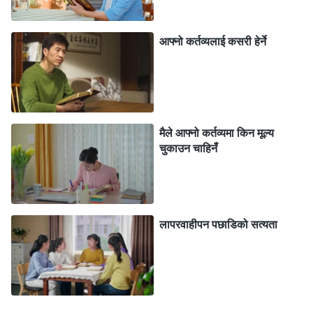
साँच्चै स्वार्थी र छली थिएँ! मैले केवल आफ्नो आराम र शरीरलाई
थकान नहोस् भन्‍ने कुराको मात्र वास्ता गरेँ। मैले अरू मानिसहरूको
आफ्‍नो कर्तव्यलाई कसरी हेर्ने
काम र कठिनाइहरूबारे पटक्कै सोचिनँ, न त मेरो व्यवहारले अरूलाई
उनीहरूको कर्तव्य पूरा गर्न ढिलाइ पो गराउँछ कि भनेर नै सोचेँ।
यद्यपि यसरी मेरो देह आराममा थियो र धेरै कष्ट भोग्नु परेन, तर
सत्यता नखोजेको कारण मेरो जीवनमा प्रगति भएन, अनि अन्तमा मैले
मैले आफ्नो कर्तव्यमा किन मूल्य
के नै प्राप्त गर्न सक्थेँ र? के मैले आफैलाई हानि पुर्‍याइरहेकी थिइनँ
चुकाउन चाहिनँ
र? परमेश्‍वरले भन्नुहुन्छ कि अल्छी र छली मानिसहरू बेकम्मा हुन्, र
के बेकम्माहरू परमेश्‍वरद्वारा तिरस्कृत हुने र हटाइने हुँदैनन् र? यो
सोचेर, मलाई केही पछुतो र भय लाग्यो, त्यसैले मैले परमेश्‍वरलाई
लापरवाहीपन पछाडिको सत्यता
प्रार्थना गरेँ, आफ्नो कर्तव्यप्रतिको मनोवृत्ति बदल्न र
लगनशीलतासाथ कर्तव्य पूरा गर्न चाहेको बताएँ।
त्यसपछि, जब म नयाँ विश्‍वासीहरूलाई मलजल गर्दा कठिनाइहरूको
सामना गर्थेँ, म सचेत रूपमा प्रार्थना गरेर परमेश्‍वरमा भरोसा राख्थेँ,