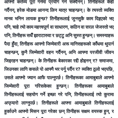
आफ्‍नो कर्तव्य पूरा गर्नमा प्रयोग गर्न सक्दैनन्। तिनीहरूले केही
गर्दैनन्, हरेक मोडमा आनन्द लिन मात्र चाहन्छन्। के त्यस्तो व्यक्ति
मानव भनिन लायक हुन्छ? तिनीहरूलाई जुनसुकै काम दिइएको भए
पनि, चाहे त्यो काम महत्त्वपूर्ण वा साधारण, कठिन वा सरल जेजस्तो भए
पनि, तिनीहरू सधैँ झाराटारुवा र छट्टु अनि सुस्त हुन्छन्। समस्याहरू
पैदा हुँदा, तिनीहरू आफ्‍नो जिम्‍मेवारी अरू मानिसहरूको काँधमा थुपार्न
चाहन्छन्, कुनै जिम्‍मेवारी वहन गर्दैनन्, अनि आफ्ना परजीवी जीवन
जिइरहन चाहन्छन्। के तिनीहरू बेकारका रद्दी होइनन् र? समाजमा,
जिउनका लागि कसले पो आफ्‍नै भर पर्नु पर्दैन र? व्यक्ति ठूलो भएपछि,
उसले आफ्‍नो ज्यान आफै पाल्‍नुपर्छ। तिनीहरूका आमाबुबाले आफ्‍नो
जिम्‍मेवारी पूरा गरिसकेका हुन्छन्। तिनीहरूका आमाबुबाले
तिनीहरूलाई सहयोग गर्ने इच्छा गरे पनि, तिनीहरूलाई त्यो कुरामा
अप्ठ्यारो लाग्‍नुपर्छ। तिनीहरूले आफ्ना आमाबुबाले तिनीहरूलाई
हुर्काउने आफ्‍नो मिसन पूरा गरेका छन् तिनीहरू सक्षम वयस्क हुन्, र