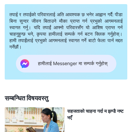
खण्ड ५। अगुवा र कामदारहरूका जिम्‍मेवारीहरू। अगुवा र कामदारहरूका
। परमेश्‍वरका वचनअनुसार आत्मचिन्तन गर्दा, मैले
जिम्‍मेवारीहरू (८))
तपाई र तपाईको परिवारलाई अति आवश्यक छ भनेर आह्वान गर्दै: पीडा
आफ्नो कर्तव्यप्रतिको मेरो मनोवृत्ति अत्यन्तै तिरस्कारपूर्ण र
बिना सुन्दर जीवन बिताउने मौका प्राप्त गर्न प्रभुको आगमनलाई
स्वागत गर्नु। यदि तपाईं आफ्नो परिवारसँग यो आशिष प्राप्त गर्न
झाराटारुवा भएको देखेँ। मैले गर्नुपर्ने जिम्मेवारी र दायित्वहरू समेत
चाहनुहुन्छ भने, कृपया हामीलाई सम्पर्क गर्न बटन क्लिक गर्नुहोस्।
पूरा गर्न सकिनँ। म साँच्चै नै बेकम्मा भन्दा फरक थिइनँ। हरेक पटक
हामी तपाईंलाई प्रभुको आगमनलाई स्वागत गर्ने बाटो फेला पार्न मद्दत
गर्नेछौं।
मेरो कामको बोझ बढ्दा र मैले कष्ट भोगेर मूल्य चुकाउनु पर्दा, मेरो
पहिले आफ्नो देहलाई विचार गर्थेँ। म सोच्थेँ, मलजल गर्नुपर्ने नयाँ
हामीलाई Messenger मा सम्पर्क गर्नुहोस्
विश्‍वासीहरू धेरै भएकाले, सम्हाल्नुपर्ने र समाधान गर्नुपर्ने समस्याहरू
पनि धेरै हुनेछन्। यदि मैले हरेक नयाँ विश्‍वासीसँग धैर्यतापूर्वक
सङ्गति गर्ने र समर्थन गर्नुपर्‍यो भने, मैले धेरै चिन्ता लिनुपर्नेछ र
आफैलाई थकाउनेछु। म कष्ट भोग्न र थकाइले बिरामी पर्न डराउँथेँ,
सम्बन्धित विषयवस्तु
त्यसैले मैले छलकपट गर्न र झारा टार्न थालेँ। अलिकति जटिल
सहजताको चाहना गर्दा म झण्डै नष्ट
समस्या सामना गर्ने बित्तिकै, म त्यसलाई सीधै सुपरिवेक्षकमाथि
भएँ
हालिदिन्थेँ, त्यसलाई समाधान गर्न सत्यता खोज्न मेहनत गर्दिनथेँ। म