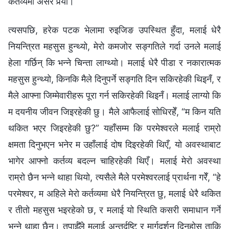
कर्तव्यमा असर पर्‍यो।
त्यसपछि, हरेक पटक भेलामा रुइजिङ उपस्थित हुँदा, मलाई धेरै
नियन्त्रित महसुस हुन्थ्यो, मेरो कमजोर सङ्गतिले गर्दा उनले मलाई
हेला गर्छिन् कि भन्‍ने चिन्ता लाग्थ्यो। मलाई धेरै पीडा र नकारात्मक
महसुस हुन्थ्यो, किनकि मैले दिनुपर्ने सङ्गति दिन सकिरहेकी थिइनँ, र
मैले आफ्ना जिम्मेवारीहरू पूरा गर्न सकिरहेकी थिइनँ। मलाई लाग्यो कि
म दयनीय जीवन जिइरहेकी छु। मैले आफैलाई सोधिरहेँ, “म किन यति
थकित भएर जिइरहेकी छु?” यहाँसम्म कि परमेश्‍वरले मलाई राम्रो
क्षमता दिनुभएन भनेर म उहाँलाई दोष दिइरहेकी थिएँ, यो अवस्थाबाट
भागेर आफ्नो कर्तव्य बदल्न चाहिरहेकी थिएँ। मलाई मेरो अवस्था
राम्रो छैन भन्‍ने थाहा थियो, त्यसैले मैले परमेश्‍वरलाई प्रार्थना गरेँ, “हे
परमेश्‍वर, म अहिले मेरो कर्तव्यमा धेरै नियन्त्रित छु, मलाई धेरै थकित
र तीतो महसुस भइरहेको छ, र मलाई यो स्थिति कसरी समाधान गर्ने
भन्‍ने थाहा छैन। तपाईँले मलाई अन्तर्दृष्टि र मार्गदर्शन दिनुहोस् ताकि