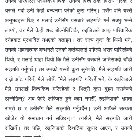
उनको परिवारले परमेश्‍वरमाथिको उनको विश्‍वासको विरोध गरेको र
यसले गर्दा उनी केही बन्धनमा परेको कुरा गरिन्। मसँग पनि यस्तै
अनुभवहरू थिए र मलाई उनीसँग यसबारे सङ्गति गर्न सक्छु भन्‍ने
लाग्यो, तर मैले केही शब्द बोल्नेबित्तिकै, रुइजिङले आफू पारिवारिक
स्नेहबाट प्रभावित नभएको बताइन्। तर सत्य कुरा के थियो भने,
उनको भावनात्मक बन्धनले उनको कर्तव्यलाई पहिल्यै असर पारिरहेको
थियो, र मलाई थाहा थियो कि मैले उनीसँग यसबारे जतिसक्दो चाँडो
सङ्गति गर्नुपर्छ। तर उनको यस्तो कुरा सुनेपछि, मैले सङ्गति जारी
राख्ने आँट गरिनँ, मैले सोचेँ, “मैले सङ्गति गरिरहेँ भने, के रुइजिङले
मैले उनलाई किचकिच गरिरहेको र भित्री कुरा बुझ्न नसकेको
ठान्नेछिन्? अब फेरि लज्जित हुने काम नगरौँ, रुइजिङको क्षमता
राम्रो छ र उनीसँग मैले सङ्गति गर्नुपर्दैन। उनी आफैले सत्यता
खोजेर यो समाधान गर्न सक्छिन्।” त्यसैले, मैले सङ्गति जारी
राखिनँ। तर पछि, रुइजिङको स्थितिमा सुधार आएन, र उनको