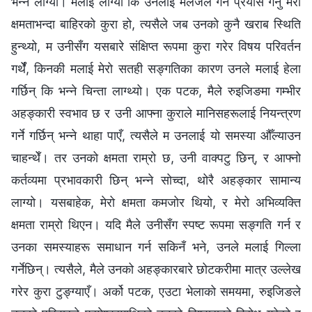
भन्‍ने लाग्यो। मलाई लाग्यो कि उनलाई मलजल गर्ने प्रयास गर्नु मेरो
क्षमताभन्दा बाहिरको कुरा हो, त्यसैले जब उनको कुनै खराब स्थिति
हुन्थ्यो, म उनीसँग यसबारे संक्षिप्त रूपमा कुरा गरेर विषय परिवर्तन
गर्थेँ, किनकी मलाई मेरो सतही सङ्गतिका कारण उनले मलाई हेला
गर्छिन् कि भन्‍ने चिन्ता लाग्थ्यो। एक पटक, मैले रुइजिङमा गम्भीर
अहङ्कारी स्वभाव छ र उनी आफ्ना कुराले मानिसहरूलाई नियन्त्रण
गर्ने गर्छिन् भन्‍ने थाहा पाएँ, त्यसैले म उनलाई यो समस्या औँल्याउन
चाहन्थेँ। तर उनको क्षमता राम्रो छ, उनी वाक्पटु छिन्, र आफ्नो
कर्तव्यमा प्रभावकारी छिन् भन्‍ने सोच्दा, थोरै अहङ्कार सामान्य
लाग्यो। यसबाहेक, मेरो क्षमता कमजोर थियो, र मेरो अभिव्यक्ति
क्षमता राम्रो थिएन। यदि मैले उनीसँग स्पष्ट रूपमा सङ्गति गर्न र
उनका समस्याहरू समाधान गर्न सकिनँ भने, उनले मलाई गिल्ला
गर्नेछिन्। त्यसैले, मैले उनको अहङ्कारबारे छोटकरीमा मात्र उल्लेख
गरेर कुरा टुङ्ग्याएँ। अर्को पटक, एउटा भेलाको समयमा, रुइजिङले