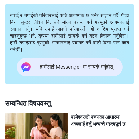
निश्‍चित मानसिकता विकास गर्छन्। कस्तो मानसिकता? तिनीहरूले
तपाई र तपाईको परिवारलाई अति आवश्यक छ भनेर आह्वान गर्दै: पीडा
आफू राम्रो छैनँ, आफूलाई अरूले मन पराउँदैनन्, र आफूलाई देख्दा
बिना सुन्दर जीवन बिताउने मौका प्राप्त गर्न प्रभुको आगमनलाई
अरू खुसी हुँदैनन् भन्‍ने सोच्छन्। तिनीहरूले आफू पढ्नमा सिपालु छैनँ,
स्वागत गर्नु। यदि तपाईं आफ्नो परिवारसँग यो आशिष प्राप्त गर्न
चाहनुहुन्छ भने, कृपया हामीलाई सम्पर्क गर्न बटन क्लिक गर्नुहोस्।
र सुस्त छु भन्‍ने सोच्छन्, र अरूको छेउमा मुख खोलेर बोल्‍न सधैँ
हामी तपाईंलाई प्रभुको आगमनलाई स्वागत गर्ने बाटो फेला पार्न मद्दत
धकाउँछन्। मानिसहरूले तिनीहरूलाई केही कुरा दिँदा लाजले धन्यवाद
गर्नेछौं।
पनि भन्दैनन्, र मनमनै सोच्छन्, ‘किन मेरो मुख सधैँ बन्द हुन्छ? अरू
हामीलाई Messenger मा सम्पर्क गर्नुहोस्
मानिसहरू किन यति मीठो बोल्‍न सक्छन्? म त मूर्खै हुँ!’ अवचेतन
रूपमा, तिनीहरूले आफूलाई बेकामे ठान्छन्, तर आफू त्यति बेकामे, र
त्यति मूर्ख भएको स्वीकार गर्न इच्छुक हुँदैनन्। तिनीहरूले हृदयमा सधैँ
आफैलाई सोध्छन्, ‘के म साँच्‍चै त्यति मूर्ख छु? के म साँच्‍चै त्यति अप्रिय
सम्बन्धित विषयवस्तु
छु?’ तिनीहरूका आमाबुबाले तिनीहरूलाई त्यति मन पराउँदैनन्, अनि
परमेश्‍वरको वचनका आधारमा
तिनीहरूका दाजुभाइ-दिदीबहिनीले, शिक्षकहरूले, र कक्षाका
अरूलाई हेर्नु अत्यन्तै महत्त्वपूर्ण छ
साथीहरूले पनि तिनीहरूलाई मन पराउँदैनन्। अनि कहिलेकहीँ
तिनीहरूको परिवारका सदस्यहरू, आफन्तहरू र साथीहरूले