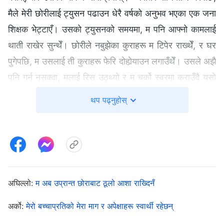
मैले मेरी छोरीलाई ट्युसन पढाउन धेरै वर्षको अनुभव भएका एक जना
शिक्षक भेट्टाएँ। उसको ट्युसनको समयमा, म पनि आफ्नो कामलाई
थाती राखेर सुन्थेँ। छोरीले नबुझेका कुराहरू म टिपेर राख्थेँ, र घर
पुगेपछि, म उसलाई ती कुराहरू फेरि दोहोर्‍याउन लगाउँथेँ। उसले अझै
पनि गर्न नसक्दा, मलाई रिस उठ्थ्यो र म चर्को स्वरमा कराउँदै यसो
भन्थेँ, “यदि तँ यस्तै रहिरहिस् भने, के तँलाई अझै पनि तैँले कुनै
थप पढ्नुहोस्
प्रमुख कलेजमा भर्ना पाउँछस् भन्ने लाग्छ?” छोरी डरले पछि हटी, र
उसका आँखामा पीडाको आँसु टिलपिलायो। मेरो मन पग्लियो, र मैले
सोचेँ, “सायद मैले परिस्थितिलाई आफ्नै लयमा चल्न दिनुपर्छ—उसले
जति सक्छे त्यति नै सिकोस्। यो सबै दबाबले उसलाई अवसादमा
पुर्‍यायो भने के गर्ने?” तर फेरि मैले तुरुन्तै सोचेँ, “अहिले पढाइमा
अघिल्लो:
म अब उप्रान्त छोराबाट ठूलो आशा राख्दिनँ
खुकुलो गरेँ भने यसले सोझै उसको भविष्यमा असर गर्नेछ। मैले
अभिभावकको रूपमा आफ्नो जिम्मेवारी पूरा गर्नैपर्छ।” त्यसैले मैले
अर्को:
मेरो बच्चाप्रतिको मेरा माग र अपेक्षाहरू स्वार्थी रहेछन्
छोरीलाई पढ्न दबाब दिइरहेँ। पहिलो कुरा त मेरी छोरी अन्तर्मुखी