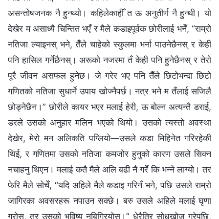
असन्तोषजनक नै हुन्थ्यो। कहिलेकाहीँ त ऊ अनुतीर्ण नै हुन्थी। यो
देखेर म असाध्यै चिन्तित भएँ र मैले कडाइपूर्वक छोरीलाई भनेँ, “राम्रो
नतिजा ल्याइनस् भने, तैँले चाहेको स्कुलमा भर्ना पाउनेछैनस् र केही
पनि हासिल गर्नेछैनस्। अरूको नजरमा तँ केही पनि हुनेछैनस् र तेरो
पूरै जीवन असफल हुनेछ। जे गरेर भए पनि तैँले छिटोभन्दा छिटो
गणितको नतिजा सुधार्ने उपाय खोज्नैपर्छ। नत्र भने म तँलाई सजिलै
छोड्नेछैन।” छोरीले कायर भएर मलाई हेरी, ऊ बोल्न अत्यन्तै डराई,
डरले उसको अनुहार मलिन भएको थियो। उसको त्यस्तो अवस्था
देखेर, मेरो मन अलिकति पग्लियो—उसले कडा मिहिनेत गरिरहेकी
थिई, र गणितमा उसको नतिजा कमजोर हुनुको कारण उसले सिक्न
नचाहनु थिएन। मलाई कतै मैले अलि बढी नै गरेँ कि भन्ने लाग्यो। तर
फेरि मैले सोचेँ, “यदि अहिले मैले कडाइ गरिनँ भने, पछि उसले राम्रो
जागिरका अवसरहरू नपाउन सक्छे। बरु उसले अहिले मलाई घृणा
गरोस्, तर उसको भविष्य नबिग्रियोस्।” धेरैतिर सोधखोज गरेपछि,