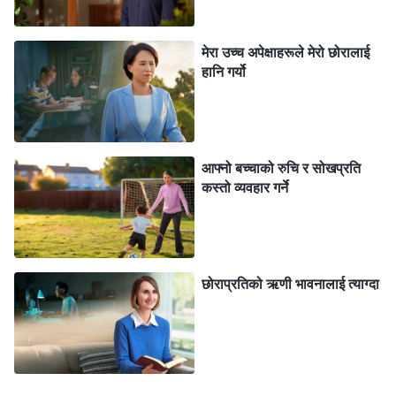
प्रार्थना गरिरहेँ, र मेरा समस्याहरू बुझ्न मलाई मार्गदर्शन गर्नुहोस् भनी
परमेश्‍वरलाई अनुरोध गरेँ।
मेरा उच्च अपेक्षाहरूले मेरो छोरालाई
हानि गर्यो
एकदिन, मैले परमेश्‍वरका वचनहरू पढेँ, र आफ्नो स्थितिबारे केही
बुझाइ प्राप्त गरेँ। सर्वशक्तिमान्‌ परमेश्‍वर भन्‍नुहुन्छ: “
वास्तवमा,
मानिसका आकाङ्क्षाहरू जतिसुकै भव्य भए पनि, मानिसका चाहनाहरू
आफ्नो बच्चाको रुचि र सोखप्रति
जतिसुकै यथार्थवादी भए पनि वा ती जतिसुकै उचित भए पनि, मानिसले
कस्तो व्यवहार गर्ने
हासिल गर्न चाहेका सबै कुरा, मानिसले खोजेका सबै कुरा दुई शब्दसँग
अटुट रूपमा जोडिएको हुन्छ। यी दुई शब्द हरेक व्यक्तिलाई उसको
जीवनभरि महत्त्वपूर्ण हुन्छन्, र ती शैतानले मानिसमा हालिदिन चाहेका
छोराप्रतिको ऋणी भावनालाई त्याग्दा
कुरा हुन्। यी दुई शब्द के हुन्? ती ‘ख्याति’ र ‘प्राप्ति’ हुन्। शैतान
एउटा एकदमै नरम विधि, मानिसहरूका धारणाहरूसँग एकदमै मिल्ने
विधि, र धेरै आक्रामक नभएको विधि प्रयोग गर्छ, जसले गर्दा
मानिसहरू अनजानमै यसका बाँच्ने साधन र नियमहरू स्वीकार गर्छन्,