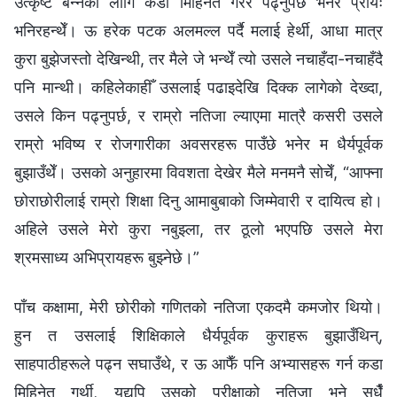
उत्कृष्ट बन्नका लागि कडा मिहिनेत गरेर पढ्नुपर्छ भनेर प्रायः
भनिरहन्थेँ। ऊ हरेक पटक अलमल्ल पर्दै मलाई हेर्थी, आधा मात्र
कुरा बुझेजस्तो देखिन्थी, तर मैले जे भन्थेँ त्यो उसले नचाहँदा-नचाहँदै
पनि मान्थी। कहिलेकाहीँ उसलाई पढाइदेखि दिक्क लागेको देख्दा,
उसले किन पढ्नुपर्छ, र राम्रो नतिजा ल्याएमा मात्रै कसरी उसले
राम्रो भविष्य र रोजगारीका अवसरहरू पाउँछे भनेर म धैर्यपूर्वक
बुझाउँथेँ। उसको अनुहारमा विवशता देखेर मैले मनमनै सोचेँ, “आफ्ना
छोराछोरीलाई राम्रो शिक्षा दिनु आमाबुबाको जिम्मेवारी र दायित्व हो।
अहिले उसले मेरो कुरा नबुझ्ला, तर ठूलो भएपछि उसले मेरा
श्रमसाध्य अभिप्रायहरू बुझ्नेछे।”
पाँच कक्षामा, मेरी छोरीको गणितको नतिजा एकदमै कमजोर थियो।
हुन त उसलाई शिक्षिकाले धैर्यपूर्वक कुराहरू बुझाउँथिन्,
साहपाठीहरूले पढ्न सघाउँथे, र ऊ आफैँ पनि अभ्यासहरू गर्न कडा
मिहिनेत गर्थी, यद्यपि उसको परीक्षाको नतिजा भने सधैँ