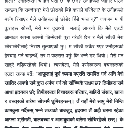
होला? उनीहरूसँग चाहिने पैसा छ कि छैन? उनीहरूले जागिर पाउन
सक्छन् कि सक्दैनन्? मेरो छोराको बिहे कसले गरिदेला? के उनीहरूले
मसँग रिसाएर मैले उनीहरूलाई छोडेर हिँडे भन्लान्?” जबजब म यी
कुराहरू सोच्थेँ, मेरो मन दुख्थ्यो। मलाई लाग्थ्यो कि मैले एउटी
आमाका रूपमा आफ्नो जिम्मेवारी पूरा गरेकी छैन र मैले साँच्चै मेरा
छोराछोरीलाई निराश तुल्याएकी छु। म साँच्चै फर्केर गएर उनीहरूको
हेरचाह गर्न चाहन्थेँ, तर म पक्राउ पर्छु कि भन्ने डर थियो। मेरो मन
साह्रै तड्पिरहेको थियो। त्यसबेला, मैले परमेश्‍वरका वचनहरूको
एउटा खण्ड पढेँ: “
आफूलाई पूर्ण रूपमा मप्रति समर्पित गर्न अनि मेरो
खातिर आफ्नो सबै कुरा अर्पण गर्न को साँच्चिकै सक्षम छ? तिमीहरू सबै
आधा हृदयका छौ; तिमीहरूका विचारहरू परिवार, बाहिरी संसार, खाना
र वस्‍त्रको बारेमा सोच्नमै घुमिरहन्छन्। तँ यहाँ मेरो सामु मेरो निम्ति
कामकुरा गर्दैछस् भन्‍ने तथ्यको बाबजुद, हृदयमा तँ अझै घरमा रहेका
आफ्ना श्रीमती, बालबच्चा र आमाबुबाको बारेमा सोचिरहेको छस्। के