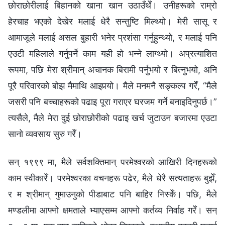
छोराछोरीलाई बिहानको खाना खान उठाउँथेँ। उनीहरूको राम्रो
हेरचाह भएको देखेर मलाई धेरै सन्तुष्टि मिल्थ्यो। मेरी सासू र
आमाजूले मलाई असल बुहारी भनेर प्रशंसा गर्नुहुन्थ्यो, र मलाई पनि
एउटी महिलाले गर्नुपर्ने काम यही हो भन्ने लाग्थ्यो। अप्रत्याशित
रूपमा, पछि मेरा श्रीमान् अचानक बिरामी पर्नुभयो र बित्नुभयो, अनि
पूरै परिवारको बोझ मैमाथि आइपर्‍यो। मैले मनमनै सङ्कल्प गरेँ, “मैले
जसरी पनि बच्चाहरूको पढाइ पूरा गराएर घरजम गर्ने बनाइदिनुपर्छ।”
त्यसैले, मैले मेरा दुई छोराछोरीको पढाइ खर्च जुटाउन बजारमा एउटा
सानो व्यवसाय सुरु गरेँ।
सन् १९९९ मा, मैले सर्वशक्तिमान्‌ परमेश्‍वरको आखिरी दिनहरूको
काम स्वीकारेँ। परमेश्‍वरका वचनहरू पढेर, मैले धेरै सत्यताहरू बुझेँ,
र म श्रीमान् गुमाउनुको पीडाबाट पनि बाहिर निस्केँ। पछि, मैले
मण्डलीमा आफ्नो क्षमताले भ्याएसम्म आफ्नो कर्तव्य निर्वाह गरेँ। सन्