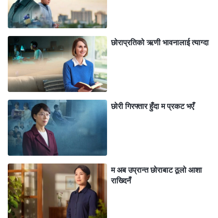
हुँदा धेरै समय खान्छ र पैसा कमाउने समय नै हुनेछैन भन्ने चिन्ता
भयो, अनि पैसा र घर नभएपछि मेरो छोरासँग बिहे गर्न को तयार होला
छोराप्रतिको ऋणी भावनालाई त्याग्दा
र? मेरो श्रीमान् पहिले नै बित्नुभएको थियो, त्यसैले एउटी आमाका
रूपमा, मेरो झनै धेरै जिम्मेवारी थियो। यदि मैले मेरो छोरालाई पैसा
बचत गर्न मदत गरिनँ भने, उसले बिहे गर्न सक्ने थिएन—तब अरूले
मलाई गैरजिम्मेवार आमा भन्ने थिएनन् र? यो सोचेर, मैले अगुवाको
कर्तव्य लिन अस्वीकार गरेँ र नयाँ विश्वासीहरूलाई मलजल गर्ने
छोरी गिरफ्तार हुँदा म प्रकट भएँ
कामलाई निरन्तरता दिएँ।
समय बित्दै गयो, र चाँडै नै सन् २०१० भयो। मेरो छोरो अब २५
वर्षको भयो, र उसका सबै साथीहरूको बिहे भइसकेको थियो, तर
म अब उप्रान्त छोराबाट ठूलो आशा
उसको अझै भएको थिएन। म धेरै चिन्तित थिएँ। यद्यपि मैले आफ्नो
राख्दिनँ
कर्तव्य निर्वाह गर्दै पैसा कमाउन काम गरिरहेकी थिएँ, तैपनि उसको
बिहेका लागि मैले बचत गरेको पैसा अझै पनि अपुग नै थियो। अझ धेरै