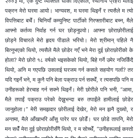
२००३ मा, एक दुष्ट व्यक्तिले धोका दिएकाले, स्थानीय प्रहरी मलाई
पक्रन मेरो घरमा आयो। भाग्यवश, म घरमा थिइनँ र त्यसैले म त्यो
विपत्तिबाट बचेँ। चिनियाँ कम्युनिष्ट पार्टीको गिरफ्तारीबाट बच्न, मैले
आफ्नो कर्तव्य निर्वाह गर्न घर छोड्नुपर्‍यो। आफ्ना छोराछोरीलाई
छोड्ने विचारले मेरो हृदय पीडाले भरियो। मेरो श्रीमान् पहिले नै
बित्नुभएको थियो, त्यसैले मैले छोडेर गएँ भने मेरा दुई छोराछोरीको के
होला? मेरो छोरो १८ वर्षको भइसकेको थियो, बिहे गर्ने उमेर नजिकिँदै
थियो, अनि म गएपछि उसलाई घरजम गर्न कसले सहयोग गर्ला? तर
यदि गइनँ भने, म कुनै पनि बेला पक्राउ पर्न सक्थेँ, र त्यसपछि पनि म
उनीहरूको हेरचाह गर्न सक्ने थिइनँ। मेरी छोरीले पनि भनी, “आमा,
मैले तपाईं पक्राउ परेको देख्नुभन्दा बरु तपाईंले हामीलाई छोडेर
जानुहोला।” मेरी समझदार छोरीलाई देखेर, मेरो मन झनै दुख्यो, र
अन्तमा, मैले आँखाभरि आँसु पारेर घर छोडेँ। घर छोडे तापनि, मेरो
मन सधैँ मेरा दुई छोराछोरीसँगै थियो, र म सोच्थेँ, “उनीहरूलाई कस्तो