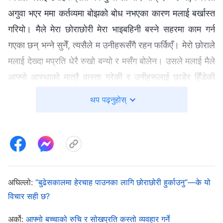
अगुवा भएर ममा कर्तव्यमा बोझको बोध नभएका कारण मलाई बर्खास्त
गरियो। मैले मेरा छोराछोरी मेरा भाइबहिनी बस्ने सहरमा काम गर्न
गएका छन् भन्ने सुनेँ, त्यसैले म उनीहरूसँगै रहन फर्किएँ। मेरो छोराले
मलाई देख्दा मप्रति धेरै रुखो बन्यो र मसँग बोलेन। उसले मलाई मैले
आफ्नो आस्थाको मात्रै वास्ता गरेकी र उनीहरूलाई छाडेर हिँडेकी
भन्यो। मलाई धेरै दोषी महसुस भयो र ऊ रिसाउनु ठीकै हो भन्ने
थप पढ्नुहोस्
लाग्यो। मेरा भाइबहिनी पनि मलाई भेट्न आए। मेरो भाइले मलाई यसो
भन्दै हप्कायो, “तिमी गएको यत्तिका वर्षमा तिम्रा छोराछोरीले धेरै दुःख
पाएका छन्। यसपालि फेरि नजानू। उनीहरू अब ठूला भइसके,
त्यसैले तिमीले छिटोभन्दा छिटो आफ्नो छोराको बिहे गराउन सहयोग
गर्नुपर्छ—यही नै सबैभन्दा महत्त्वपूर्ण हो।” मेरी बहिनीले भनी, “तिमी
अघिल्लो:
“बुढेसकालमा हेरचाह पाउनका लागि छोराछोरी हुर्काउनु”—के यो
गएका यत्तिका वर्षमा, हामीलाई तिम्रो छोराको चिन्ता लागिरह्यो र
विचार सही छ?
हामीले उसलाई जागिर खोज्न पनि मदत गर्‍यौँ।” यो सुनेर, मलाई झनै
अर्को:
आफ्नो बच्चाको रुचि र सोखप्रति कस्तो व्यवहार गर्ने
दोषी र दुःखी महसुस भयो। मलाई म असल आमा होइन र मैले आफ्नो