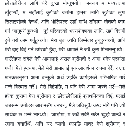
छोराछोरीका लागि धेरै दुःख भोग्नुभयो। जबजब म मध्यरातमा
ब्युँझन्थेँ, म उहाँलाई कुपीको बत्तीमा हाम्रा लागि सुतीका लुगा
सिलाइरहेको देख्थेँ, अनि भोलिपल्ट उहाँ माथि डाँडामा खेतको काम
गर्न जानुपर्ने हुन्थ्यो। पूरै परिवारको भरणपोषणका लागि, उहाँ बिरामी
हुने गरी काम गर्नुहुन्थ्यो। मेरा बुबा त्यति जिम्मेवार हुनुहुन्नथ्यो, अनि
मेरो दाइ बिहे गर्ने उमेरको हुँदा, मेरी आमाले नै सबै कुरा मिलाउनुभयो।
गाउँलेहरू सबैले मेरी आमालाई असल श्रीमती र आमा भनेर प्रशंसा
गर्थे। मेरो हृदयमा, मैले मेरी आमालाई एक आदर्शका रूपमा हेरेँ, र एक
मानकअनुरूप आमा बन्नुको अर्थ उहाँकै कार्यहरूले परिभाषित गर्छ
भन्ने विश्वास गरेँ। मेरो बिहेपछि, म पनि मेरी आमा जस्तै भएँ—मैले
हरेक कुरामा मेरा श्रीमान् र छोराछोरीलाई प्राथमिकता दिएँ, मलाई
जबसम्म उनीहरू आरामसँग बस्छन्, मैले जतिसुकै कष्ट भोगे पनि त्यो
सार्थक छ भन्ने लाग्थ्यो। जाडोमा, म सधैँ सबेरै उठेर चुल्हो बाल्थेँ र
खाना बनाउँथेँ, अनि घर न्यानो भएपछि मात्र मेरो श्रीमान् र