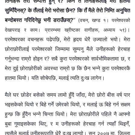
तिनीहरू तेरा सम्पत्ति हुन् र? किन तँ तिनीहरूलाई मेरो हातमा
सुम्पिँदैनस्? के तँलाई मेरो भरोसा छैन? कि तँ मैले तेरो निम्ति अनुचित
बन्दोबस्त गरिदिनेछु भनी डराउँछस्?
”
(वचन, खण्ड १। परमेश्‍वरको
।
देखापराइ र काम। प्रारम्‍भमा ख्रीष्‍टका वाणीहरू, अध्याय ५९)
परमेश्‍वरका वचनहरू पढेपछि, मेरो हृदय धेरै उज्यालो भयो। मेरा
छोराछोरीलाई परमेश्‍वरको जिम्मामा सुम्पनु मैले उनीहरूको हेरचाह
गर्नुभन्दा राम्रो होइन र? सबै कुरा परमेश्‍वरको सार्वभौमिकतामा छ, र
मेरा दुई छोराछोरीको अवस्था राम्रो छ कि छैन भन्ने कुरा परमेश्‍वरकै
हातमा थियो। यति सोचेपछि, मलाई त्यति दुःख लागेन।
मैले घर छोडेर बसेको समय लामो हुँदै जाँदा, मेरो छोरो बीस वर्ष पार
भइसकेको थियो र बिहे गर्ने उमेरको थियो, र मलाई ऊ बिहे गर्न सक्षम
हुन्छ कि हुँदैन भन्ने चिन्ता थियो। मेरा छोराछोरीले पहिले नै आफ्नो
बुबा गुमाइसकेका थिए, र म उनीहरूको हेरचाह गर्न त्यहाँ थिइनँ,
त्यसैले मलाई उनीहरूप्रति धेरै दुःख लाग्यो। सन् २००७ मा, जिल्ला