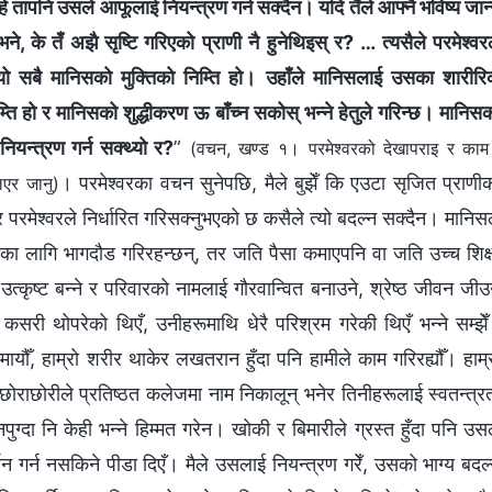
हे तापनि उसले आफूलाई नियन्त्रण गर्न सक्दैन। यदि तैँले आफ्नै भविष्य जान
ने, के तँ अझै सृष्टि गरिएको प्राणी नै हुनेथिइस् र? … त्यसैले परमेश्‍वर
यो सबै मानिसको मुक्तिको निम्ति हो। उहाँले मानिसलाई उसका शारीर
ति हो र मानिसको शुद्धीकरण ऊ बाँच्न सकोस् भन्‍ने हेतुले गरिन्छ। मानिस
ियन्त्रण गर्न सक्थ्यो र?
”
(वचन, खण्ड १। परमेश्‍वरको देखापराइ र का
। परमेश्वरका वचन सुनेपछि, मैले बुझेँ कि एउटा सृजित प्राणी
िएर जानु)
रमेश्वरले निर्धारित गरिसक्नुभएको छ कसैले त्यो बदल्न सक्दैन। मानिस
प्तिका लागि भागदौड गरिरहन्छन्, तर जति पैसा कमाएपनि वा जति उच्च शिक्
त्कृष्ट बन्ने र परिवारको नामलाई गौरवान्वित बनाउने, श्रेष्ठ जीवन जीउ
 थोपरेको थिएँ, उनीहरूमाथि धेरै परिश्रम गरेकी थिएँ भन्ने सम्झे
 कमायौँ, हाम्रो शरीर थाकेर लखतरान हुँदा पनि हामीले काम गरिरह्यौँ। हाम्
छोराछोरीले प्रतिष्ठत कलेजमा नाम निकालून् भनेर तिनीहरूलाई स्वतन्त्र
पुग्दा नि केही भन्ने हिम्मत गरेन। खोकी र बिमारीले ग्रस्त हुँदा पनि उस
र्णन गर्न नसकिने पीडा दिएँ। मैले उसलाई नियन्त्रण गरेँ, उसको भाग्य बदल्