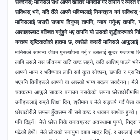
सक्दैनस्: मानिसले सधैँ आफ्नै खातिर भागदौड गरे तापनि र व्यस्त र
सक्थिस् भने, यदि तैँले आफ्नै भविष्यलाई नियन्त्रण गर्न सक्थिस् भ
मानिसलाई जसरी सजाय दिनुभए तापनि, न्याय गर्नुभए तापनि, 
आशाहरूबाट बञ्चित गर्नुहुने भए तापनि यो उसको शुद्धीकरणको निम्
गन्तव्य सृष्टिकर्ताको हातमा छ, त्यसैले कसरी मानिसले आफूलाई न
मानिसको सामान्य जीवन पुनर्स्थापना गर्नु र उसलाई सुन्दर गन्तव्यमा ल
लागि उसले यस जीवनमा कति कष्ट सहने, कति आशिष् पाउने भनेर प
आफ्नो भाग्य र भविष्यका लागि सबै कुरा सोच्छन्, ख्याति र प्रा
भएपनि तिनीहरूले आफ्नो वा अरूको भाग्य बदल्न सक्दैनन्। मैले उ
चक्करमा आफूले साकार बनाउन नसकेको सपना छोराछोरीमाथि कसरी
उनीहरूलाई राम्रो शिक्षा दिन, श्रीमान र मैले सङ्घर्ष गर्दै पैसा
छोराछोरीले सफल हुँदासम्म यी सबै कष्ट र थकान सार्थक हुन्थे। 
पनि दिइनँ। मेरो छोरा निकै तनावग्रस्त अवस्थामा पुग्यो, निद्रा न
पढेको हेर्थेँ। मैले छोराको स्नायुमा दबाब मात्र दिएँ, र उसलाई व