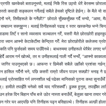
प्रगति खस्केको बताउनुभयो, मलाई निकै रिस उठ्यो धेरै बेरसम्म छोराल
जस्तो कवाडी सङ्कलन गर्नेलाई सबैले हेयको दृष्टिले हेर्छन्। के मैले यो स
े, तिमीहरूले के गर्नेछौ?” छोराले सुँक्कसुँक्क गर्दै भन्यो, “आमा, मै
 सम्हाल्न सक्नुहुन्न। मलाई तिनीहरूको पढाइ र स्तर खस्कनेछ भन्ने चिन्
 भाडामा लिएँ र सानो व्यवसाय सञ्चालन गरेँ, यसरी मैले छोराछोरी हाइस्क
रा ध्यान आफ्नो केटाकेटीमा केन्द्रित गरेँ: मेरा छोराछोरीले कलेजमा प्रव
कति पनि फुर्सदको समय पाउँदैनथे। बाथरुममा उनीहरूले धेरैबेर लगाए भन
ेर्दै आराम गर्न खोज्थे, तर म उनीहरूलाई गाली गर्दै भन्थेँ, “आफ्नो काकाल
ुने जागिर पाउनुभएको छ। आफन्त र छिमेकी सबैले उहाँको प्रशंसा गर्छन
्ञान हासिल गर्दैनौ भने, पछि कसरी राम्रो जीवन पाउन सक्छौ? भनाइ नै 
रूलाई प्रोत्साहित गर्न लगनशील भई पढेका मानिसको पुराना कथा सुनाउँथे
स्। हामीले तपाईँले भनेको सबै याद गरिसक्यौँ। ढुक्क हुनुस्, तपाईँका ला
न हरेक दिन बिहान पाँच बजे उठेर नास्ता बनाउँथेँ, बेलुका खाना तयार गर
ध्ययन गरेर घर आएपछि पनि तिनीहरू पढ्न बसिहाल्थे। तिनीहरू अल्छी होला