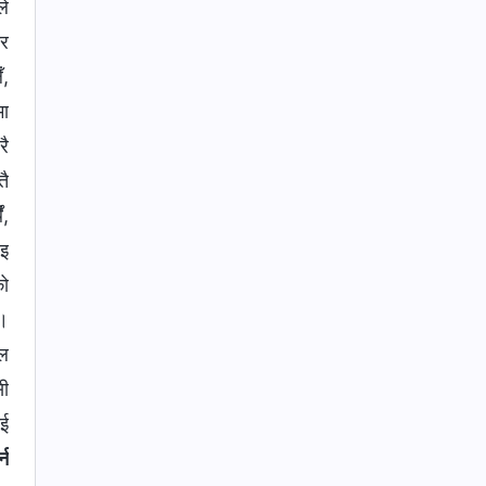
ले
तर
ँ,
मा
रै
तै
ँ,
ाइ
को
ु।
कल
सी
ाई
्न