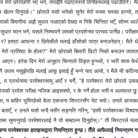
ा मेरो छोराछोरी भए भने, तपाईँले पढाएजस्तो तिनीहरूलाई पढाउँदिनँ। मै
स खेल्न दिनुपर्छ।” छोराले यसो भनेको सुनेर मेरो मनमा चस्का हान्यो, 
राको बिमारीमा अझै सुधार नआएको देख्दा म निकै चिन्तित भएँ, सोच्न थाले
सुधार भएन भने, यसले निश्चयनै उसको प्रदर्शनमा प्रभाव पार्नेछ। परीक्षा
् र? हाम्रा आफन्त र छिमेकीले मलाई हाँसोको पात्र बनाउनेछन्। मैले धे
। मेरो प्रतिष्ठा के होला?” मेरो छोराको बिमारी छिटो निको बनाउन जतात
आएन। हरेक दिन मेरो अनुहार चिन्ताले विकृत हुन्थ्यो, र भारी सास फेर्थे
कुनै उपाय नसुझेपछि मलाई आफू इसाई हुँ भन्ने याद आयो, र मैले यी कठिन
ि, म प्रार्थनामा परमेश्वरसामु आएँ र भनेँ, “हे परमेश्वर! मेरो छोराले उस
ो प्रवेश परीक्षा नजिक आइसक्यो, र के गर्ने होला भनी म अलमल्ल छ
एक रात, म बाहिर घुमिरहेको बेला एकजना सिस्टरसँग भेट भयो। उनले आज
बताएँ, र उनले यसो भन्दै मसँग सङ्गति गरिन्, “हामी परमेश्वरका विश्वा
ा सुम्पनुपर्छ परमेश्वरलाई नै यो सम्हाल्न दिनुहोस्।” ती सिस्टरले मल
्य परमेश्‍वरका हातहरूद्वारा नियन्त्रित हुन्छ। तैँले आफैलाई नियन्त्रण गर