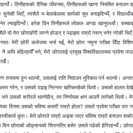
गै रहन्थेँ। तिनीहरूको दैनिक जीवनमा, तिनीहरूको खाना नियमित बनाउन 
सुनेकी थिएँ, त्यसैले म बेलाबेलामा कार्पको सुप बनाइदिन्थेँ, र विद्यार्थी
र ल्याइदिन्थेँ। हरेक दिन तिनीहरूले लोकल अण्डा खानुपर्थ्यो। बच्चा
ँ। मैले यो मेरा छोराछोरी जान्ने होऊन् र पढाइमा राम्रो गरून् भनेर गरेकी थिए
्ततः मेरी छोरी कलेजमा भर्ना भई, मेरो छोरा नमुना परीक्षा दिँदा विशिष
सरी नै अघि बढिरहयौँ भने, मेरो छोरालाई प्रमुख विश्वविद्यालयमा प्रवेश पा
ाखेँ।
ारण तनावमा हुन थाल्यो, उसलाई राति निदाउन मुस्किल पर्न थाल्यो। अन्त
 असर गरेन, र उसको पढाइ निरन्तर खस्किरहेको थियो। उसको हालत देख
भने उसको शरीरले थाम्नेछैन, तर निर्णायक क्षण आउनै लागेको थियो। मे
ा दिनमा उसको भविष्य कसरी राम्रो होला? उसले प्रवेश परीक्षा पार गर
स्वीकार्य कुरा। मेरो छोराले राम्रो अङ्क पाएर भविष्य राम्रो बनाउन सको
 दिन छोराको ओछ्यानको सिरानतिर बसेर उसले पढेको हेरिरहन्थेँ। छोरा