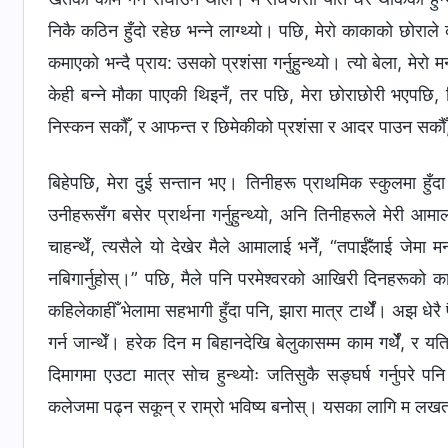
निकै कठिन हुँदो रहेछ भन्ने लाग्थ्यो। पछि, मेरो काकाको छोराले
कमाएको भन्दै प्राय: उसको प्रशंसा गर्नुहुन्थ्यो। त्यो बेला, मेर
केही बन्ने मौका पाएकी थिइनँ, तर पछि, मेरा छोराछोरी भएपछि, 
निस्कन सकौँ, र आफन्त र छिमेकीको प्रशंसा र आदर पाउन सकौँ,
बिहेपछि, मेरा दुई सन्तान भए। तिनीहरू प्राथमिक स्कुलमा हुँदा
उनीहरूसँग बसेर प्रार्थना गर्नुहुन्थ्यो, अनि तिनीहरूले मेरी आम
चाहन्थेँ, त्यसैले यो देखेर मैले आमालाई भनेँ, “तपाईँलाई जेमा 
नबिगार्नुहोस्।” पछि, मैले पनि परमेश्वरको आखिरी दिनहरूको का
कहिलेकाहीँ भेलामा सहभागी हुँदा पनि, झारा मात्र टार्थेँ। अझ धे
गर्न जान्थेँ। हरेक दिन म बिहानदेखि बेलुकासम्म काम गर्थेँ, र यति 
दिमागमा एउटा मात्र सोच हुन्थ्योः जतिसुकै सङ्घर्ष गर्नुपरे प
कलेजमा पढ्न सकून् र राम्रो भविष्य बनोस्। यसका लागि म लखतरा