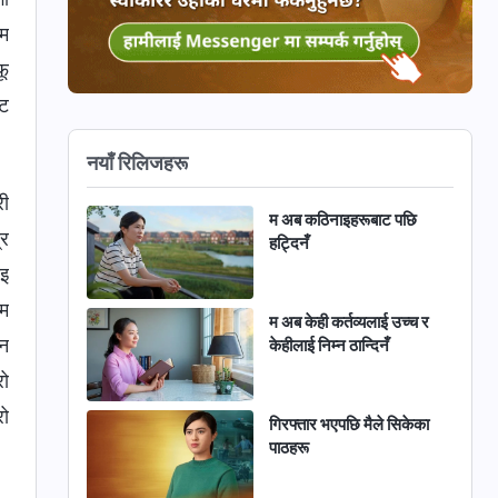
ाम
फू
ाट
नयाँ रिलिजहरू
री
म अब कठिनाइहरूबाट पछि
्र
हट्दिनँ
ाइ
 म
म अब केही कर्तव्यलाई उच्च र
लन
केहीलाई निम्न ठान्दिनँ
रो
रो
गिरफ्तार भएपछि मैले सिकेका
पाठहरू