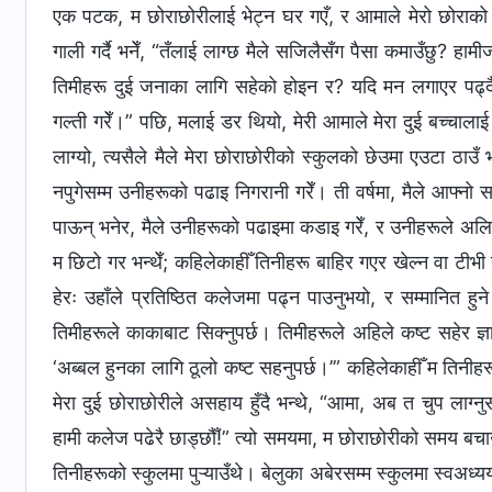
एक पटक, म छोराछोरीलाई भेट्न घर गएँ, र आमाले मेरो छोराको 
गाली गर्दै भनेँ, “तँलाई लाग्छ मैले सजिलैसँग पैसा कमाउँछु? हामी
तिमीहरू दुई जनाका लागि सहेको होइन र? यदि मन लगाएर पढ्दैनौ भन
गल्ती गरेँ।” पछि, मलाई डर थियो, मेरी आमाले मेरा दुई बच्चालाई
लाग्यो, त्यसैले मैले मेरा छोराछोरीको स्कुलको छेउमा एउटा ठाउँ
नपुगेसम्म उनीहरूको पढाइ निगरानी गरेँ। ती वर्षमा, मैले आफ्नो सा
पाऊन् भनेर, मैले उनीहरूको पढाइमा कडाइ गरेँ, र उनीहरूले अलि
म छिटो गर भन्थेँ; कहिलेकाहीँ तिनीहरू बाहिर गएर खेल्न वा टीभी ह
हेरः उहाँले प्रतिष्ठित कलेजमा पढ्न पाउनुभयो, र सम्मानित ह
तिमीहरूले काकाबाट सिक्नुपर्छ। तिमीहरूले अहिले कष्ट सहेर ज
‘अब्बल हुनका लागि ठूलो कष्ट सहनुपर्छ।’” कहिलेकाहीँ म तिनीह
मेरा दुई छोराछोरीले असहाय हुँदै भन्थे, “आमा, अब त चुप लाग्नु
हामी कलेज पढेरै छाड्छौँ!” त्यो समयमा, म छोराछोरीको समय बचाउ
तिनीहरूको स्कुलमा पुऱ्याउँथे। बेलुका अबेरसम्म स्कुलमा स्वअ