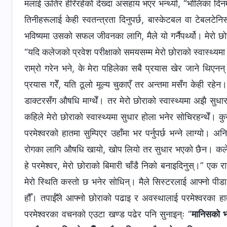
मलाई ऊतिर हेरिरहेको देख्दा असहाय भएर भन्थ्यो, “भोलिका दिनम
तिनीहरूलाई केही स्वतन्त्रता दिनुपर्छ, बास्केटबल वा टेबलटेनि
भविष्यमा उसको सफल जीवनका लागि, मैले यो गर्नैपर्थ्यो। मेरो छो
“यदि कलेजको प्रवेश परीक्षाको समयसम्म मेरो छोराको स्वास्थ्यमा 
राम्रो गरेन भने, के मेरा पहिलेका सबै प्रयास खेर जाने थिएनन
प्रयास गरेँ, यति ठूलो मूल्य चुकाएँ तर अन्तमा मसँग केही रहेन
डाक्टरसँग औषधि माग्थेँ। तर मेरो छोराको स्वास्थ्यमा अझै सुधार 
कहिले मेरो छोराको स्वास्थ्यमा सुधार होला भनेर सोचिरहन्थेँ। 
परमेश्वरको हातमा सुम्पिएर उहाँमा भर पर्नुपर्छ भन्ने लाग्यो। अन
रोगका लागि औषधि खायो, खोप लियो तर सुधार भएको छैन। कलेजक
हे परमेश्वर, मेरो छोराको बिमारी चाँडै निको बनाइदिनुस्।” 
मेरो स्थिति कस्तो छ भनेर सोधिन्। मैले सिस्टरलाई आफ्नो पीडा 
हौँ। तपाईँले आफ्नो छोराको पढाइ र अवस्थालाई परमेश्वरका हातम
परमेश्वरका वचनको एउटा खण्ड पढेर पनि सुनाइन्ः “
मानिसको भाग