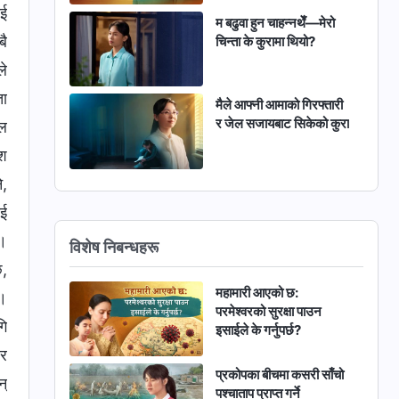
ाई
म बढुवा हुन चाहन्नथेँ—मेरो
बै
चिन्ता के कुरामा थियो?
ले
ता
मैले आफ्नी आमाको गिरफ्तारी
र जेल सजायबाट सिकेको कुरा
ुल
ेश
े,
ाई
्।
विशेष निबन्धहरू
छ,
महामारी आएको छ:
ँ।
परमेश्‍वरको सुरक्षा पाउन
गि
इसाईले के गर्नुपर्छ?
ेर
प्रकोपका बीचमा कसरी साँचो
न्
पश्चाताप प्राप्त गर्ने