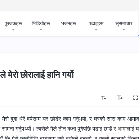
पुस्तकहरू
भिडियोहरू
भजनहरू
पढाइहरू
सुसमाचार
ूले मेरो छोरालाई हानि गर्यो
मेरो बुबा धेरै वर्षसम्म घर छोडेर काम गर्नुभयो, र घरको सारा काम आमा
सामना गर्नुपर्थ्यो। त्यसैले मैले तीन कक्षा पुगेपछि पढाइ छाडेँ र आमालाई 
ँ कि मेरो छातीदेखि ढाडसम्म सबै दुखेको हुन्थ्यो, र यस्तो खालको जिन्द