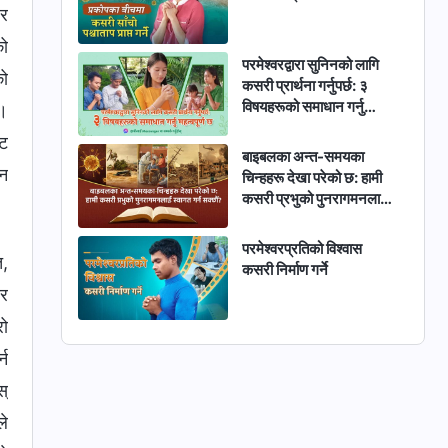
हर
को
परमेश्‍वरद्वारा सुनिनको लागि
को
कसरी प्रार्थना गर्नुपर्छ: ३
विषयहरूको समाधान गर्नु
ँ।
महत्वपूर्ण छ
्ट
बाइबलका अन्त-समयका
उन
चिन्हहरू देखा परेको छ: हामी
कसरी प्रभुको पुनरागमनलाई
स्वागत गर्न सक्छौं?
परमेश्‍वरप्रतिको विश्‍वास
त,
कसरी निर्माण गर्ने
ेर
रो
्न
स्
ले