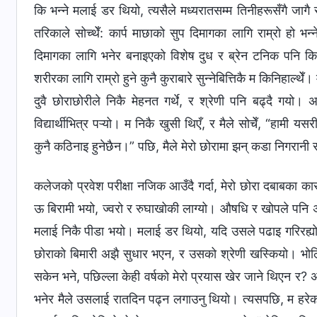
कि भन्ने मलाई डर थियो, त्यसैले मध्यरातसम्म तिनीहरूसँगै जा
तरिकाले सोच्थेँ: कार्प माछाको सुप दिमागका लागि राम्रो हो भन्ने 
दिमागका लागि भनेर बनाइएको विशेष दुध र ब्रेन टनिक पनि किने
शरीरका लागि राम्रो हुने कुनै कुराबारे सुन्नेबित्तिकै म किनिहाल्थे
दुवै छोराछोरीले निकै मेहनत गर्थे, र श्रेणी पनि बढ्दै गयो। अन
विद्यार्थीभित्र पऱ्यो। म निकै खुसी थिएँ, र मैले सोचेँ, “हामी य
कुनै कठिनाइ हुनेछैन।” पछि, मैले मेरो छोरामा झन् कडा निगरानी र
कलेजको प्रवेश परीक्षा नजिक आउँदै गर्दा, मेरो छोरा दबाबका क
ऊ बिरामी भयो, ज्वरो र रुघाखोकी लाग्यो। औषधि र खोपले पनि
मलाई निकै पीडा भयो। मलाई डर थियो, यदि उसले पढाइ गरिरह्यो 
छोराको बिमारी अझै सुधार भएन, र उसको श्रेणी खस्कियो। भोलिक
सकेन भने, पछिल्ला केही वर्षको मेरो प्रयास खेर जाने थिएन र? अ
भनेर मैले उसलाई रातदिन पढ्न लगाउनु थियो। त्यसपछि, म हरेक