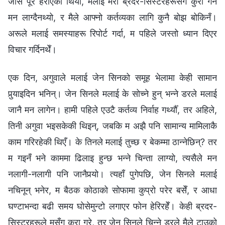
जोस पूरै हराएको थियो, मलाई मेरा ब्रदर-सिस्टरहरूसँग कुरा गर्न
मन लाग्दैनथ्यो, र मैले आफ्नो कर्तव्यका लागि कुनै बोझ बोकिनँ।
अरूले मलाई समस्याहरू रिपोर्ट गर्दा, म पहिले जस्तो ध्यान दिएर
विचार गर्दिनथेँ।
एक दिन, अगुवाले मलाई जेन सिनको समूह भेलामा केही सामान
पुर्‍याइदिन भनिन्। जेन सिनले मलाई के सोच्ने हुन् भन्ने डरले मलाई
जानै मन लागेन। हामी पहिले एउटै कर्तव्य निर्वाह गर्थ्यौँ, तर अहिले,
तिनी अगुवा भइसकेकी थिइन्, जबकि म अझै पनि सामान्य मामिलाकै
काम गरिरहेकी थिएँ। के तिनले मलाई तुच्छ र बेकम्मा ठान्नेछिन्? तर
म गइनँ भने काममा ढिलाइ हुन्छ भन्ने चिन्ता लाग्यो, त्यसैले मन
नलागी-नलागी पनि जानैपर्‍यो। त्यहाँ पुगेपछि, जेन सिनले मलाई
नचिनून् भनेर, म बैठक कोठाको सोफामा कुप्रो परेर बसेँ, र आधा
घण्टाभन्दा बढी समय घोसेमुन्टो लगाएर फोन हेरिरहेँ। केही ब्रदर-
सिस्टरहरूले मसँग कुरा गरे, तर जेन सिनले चिन्ने डरले मैले टाउको