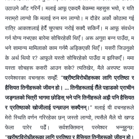
उठाउने आँट गरिनँ। मलाई आफू एकदमै बेकम्मा महसुस भयो, र यति
नराम्रो लाग्यो कि मलाई रुन मन लाग्यो। म दौडेर अर्को कोठामा गई
रात्रि आकाशलाई हेर्दै चुपचाप नरोई सक्दै सकिनँ। म आफू संवर्धन
गर्न योग्य नभएका बारेमा सोचिरहेकी थिएँ। अरू अगुवा बन्न पाउँदा, म
भने सामान्य मामिलाको काम गर्नमै अड्किएकी थिएँ। यसरी जिउनुको
के अर्थ थियो र? आफूले यस्तो सोचिरहेको पाउँदा म झस्किएँ। ममा
यस्ता सोचहरू कसरी आउन सके? त्यतिखेर, मैले अस्पष्ट रूपमा
परमेश्‍वरका वचनहरू सम्झेँ: “
ख्रीष्टविरोधीहरूका लागि प्रतिष्ठा र
हैसियत तिनीहरूको जीवन हो। … तिनीहरूलाई तैँले पहाडको प्राचीन
जङ्गलको भित्री भागमा छोडिस् भने पनि तिनीहरूले अझै पनि हैसियत
र प्रतिष्ठाको खोजीलाई पन्छाउन सक्दैनन्
।” मलाई यी वचनहरूले
मेरो स्थिति वर्णन गरिरहेका छन् जस्तो लाग्यो, त्यसैले मैले यो खण्ड
फेला पारेर पढेँ। सर्वशक्तिमान्‌ परमेश्‍वर भन्‍नुहुन्छ:
“
ख्रीष्टविरोधीहरूका लागि प्रतिष्ठा र हैसियत तिनीहरूको जीवन हो।