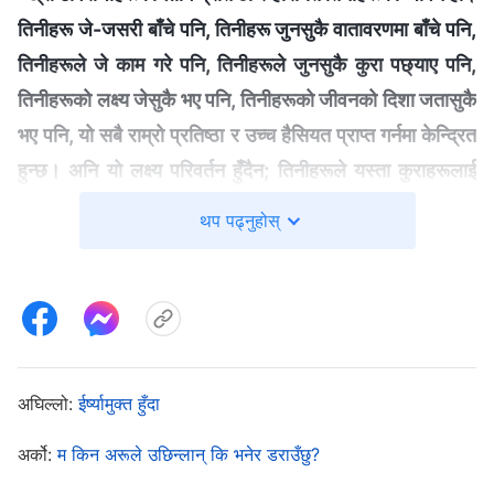
तिनीहरू जे-जसरी बाँचे पनि, तिनीहरू जुनसुकै वातावरणमा बाँचे पनि,
तिनीहरूले जे काम गरे पनि, तिनीहरूले जुनसुकै कुरा पछ्याए पनि,
तिनीहरूको लक्ष्य जेसुकै भए पनि, तिनीहरूको जीवनको दिशा जतासुकै
भए पनि, यो सबै राम्रो प्रतिष्ठा र उच्‍च हैसियत प्राप्त गर्नमा केन्द्रित
हुन्छ। अनि यो लक्ष्य परिवर्तन हुँदैन; तिनीहरूले यस्ता कुराहरूलाई
कहिल्यै पनि पन्छाउन सक्दैनन्। ख्रीष्टविरोधीहरूको साँचो अनुहार र
थप पढ्नुहोस्
तिनीहरूको सार यही हो। तिनीहरूलाई तैँले पहाडको प्राचीन
जङ्गलको भित्री भागमा छोडिस् भने पनि तिनीहरूले अझै पनि हैसियत
र प्रतिष्ठाको खोजीलाई पन्छाउन सक्दैनन्। तिनीहरूलाई तैँले
जुनसुकै समूहका मानिसमाझ राख्‍न सक्छस् तर तिनीहरूले सोच्न सक्‍ने
भनेकै प्रतिष्ठा र हैसियत मात्रै हुन्छ। ख्रीष्टविरोधीहरूले पनि
अघिल्लो:
ईर्ष्यामुक्त हुँदा
परमेश्‍वरमा विश्‍वास गर्ने भए पनि, तिनीहरू आफ्नो प्रतिष्ठा र हैसियतको
पछ्याइलाई परमेश्‍वरमाथिको विश्‍वास बराबर मान्छन् र यी दुई कुरालाई
अर्को:
म किन अरूले उछिन्लान् कि भनेर डराउँछु?
समान स्तरमा राख्छन्। भन्‍नुको मतलब, परमेश्‍वरमा विश्‍वास गर्ने मार्गमा