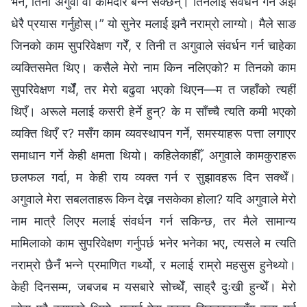
भने, तिनी अगुवा वा कामदार बन्न सक्छन्। तिनलाई संवर्धन गर्न अझ
धेरै प्रयास गर्नुहोस्।” यो सुनेर मलाई झनै नराम्रो लाग्यो। मैले साङ
जिनको काम सुपरिवेक्षण गरेँ, र तिनी त अगुवाले संवर्धन गर्न चाहेका
व्यक्तिसमेत थिए। कसैले मेरो नाम किन नलिएको? म तिनको काम
सुपरिवेक्षण गर्थेँ, तर मेरो बढुवा भएको थिएन—म त जहाँको त्यहीँ
थिएँ। अरूले मलाई कसरी हेर्ने हुन्? के म साँच्चै त्यति कमी भएको
व्यक्ति थिएँ र? मसँग काम व्यवस्थापन गर्ने, समस्याहरू पत्ता लगाएर
समाधान गर्ने केही क्षमता थियो। कहिलेकाहीँ, अगुवाले कामकुराहरू
छलफल गर्दा, म केही राय व्यक्त गर्न र सुझावहरू दिन सक्थेँ।
अगुवाले मेरा सबलताहरू किन देख्न नसकेका होला? यदि अगुवाले मेरो
नाम मात्रै लिएर मलाई संवर्धन गर्न सकिन्छ, तर मैले सामान्य
मामिलाको काम सुपरिवेक्षण गर्नुपर्छ भनेर भनेका भए, त्यसले म त्यति
नराम्रो छैनँ भन्ने प्रमाणित गर्थ्यो, र मलाई राम्रो महसुस हुनेथ्यो।
केही दिनसम्म, जबजब म यसबारे सोच्थेँ, साह्रै दुःखी हुन्थेँ। मेरो