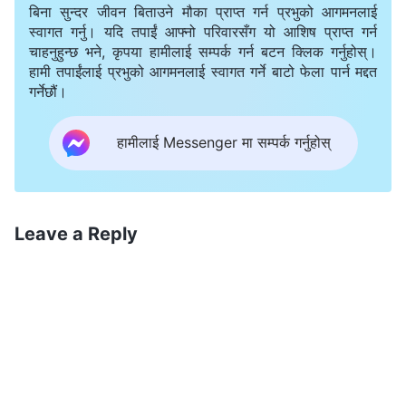
बिना सुन्दर जीवन बिताउने मौका प्राप्त गर्न प्रभुको आगमनलाई
तिनीहरूको हेरचाह र सुरक्षा गर्नुहुन्छ, तर उहाँले तिनीहरूलाई मुक्ति
स्वागत गर्नु। यदि तपाईं आफ्नो परिवारसँग यो आशिष प्राप्त गर्न
दिने योजना बनाउनुहुन्न, न त तिनीहरूलाई निराकरण गर्ने, न
चाहनुहुन्छ भने, कृपया हामीलाई सम्पर्क गर्न बटन क्लिक गर्नुहोस्।
तिनीहरूलाई छिँवल्ने गर्नुहुन्छ, न त तिनीहरूको न्याय गर्नुहुन्छ र
हामी तपाईंलाई प्रभुको आगमनलाई स्वागत गर्ने बाटो फेला पार्न मद्दत
गर्नेछौं।
तिनीहरूलाई सजाय दिनुहुन्छ, न त तिनीहरूलाई परीक्षाहरू वा
शोधनमा पार्नुहुन्छ; उहाँ तिनीहरूलाई यस जीवनकालमा केही हदसम्म
हामीलाई Messenger मा सम्पर्क गर्नुहोस्
आशिष् प्राप्त गर्न मात्र दिनुहुन्छ, र त्योभन्दा बढी केही पनि
दिनुहुन्‍न। यदि यी मानिसहरूले यी कुराहरूमाथि चिन्तन गर्न जान्‍ने र
तिनीहरूले सुन्ने सन्देशहरू बुझ्‍ने समय आयो भने, तिनीहरूले यस्तो
Leave a Reply
महसुस गर्नेछन्: “त्यसो भए, परमेश्‍वरमा विश्‍वास गर्नु भनेको त यस्तो
पो रहेछ। ठीकै छ, मैले मुक्ति प्राप्त गर्न खोज्नुपर्छ। यदि मैले खोजी
गरिनँ भने, र सेवा प्रदान गर्नुमा नै सन्तुष्ट भएँ भने, परमेश्‍वरमा
विश्‍वास गर्नुसित त्यस कुराको कुनै सम्बन्ध हुनेछैन।” त्यसपछि
तिनीहरू यस्तो विचार गर्छन्: “ममा भ्रष्ट स्वभावको कुन पक्षहरू छन्?
वास्तवमा यो कुरा, यो भ्रष्ट स्वभाव के हो? चाहे जे भए पनि, पहिले म