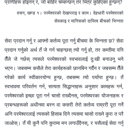
प्राणीहरू होइनन् र, जो बाहिर चम्कन्छन् तर भित्र कुहिएका हुन्छन्?
वचन, खण्ड १। परमेश्‍वरको देखापराइ र काम। देहधारी परमेश्‍वरको
सेवकाइ र मानिसको दायित्व बीचको भिन्नता
सेवा प्रदान गर्नु र आफ्नो कर्तव्य पूरा गर्नु बीचमा के भिन्नता छ? सेवा
प्रदान गर्नुको अर्थ तँ जे गर्न चाहन्छस् त्यो गर्नु हो, तर कम्तीमा पनि
तैँले जे गर्छस् त्यसले परमेश्‍वरको स्वभावलाई दुःखी बनाउनु भने
भएन। जबसम्म कसैले तेरा कार्यहरूको छानबिन गर्दैन र जबसम्म तैँले
गरेको कार्य स्वीकारयोग्य हुन्छ, तबसम्म त्यो पर्याप्त हुन्छ। तँ
स्वभावमा परिवर्तन गर्न, सत्यता सिद्धान्तहरू अनुसार कामहरू गर्न,
परमेश्‍वरको इच्छा पूरा गर्न चासो राख्दैनस्, परमेश्‍वरका योजनाहरू र
प्रबन्धहरूको अधीनमा बस्न वा कसरी तेरो कर्तव्य राम्ररी पूरा गर्ने
अनि परमेश्‍वरलाई त्यसको हिसाब दिने त्यसमा चासो राख्‍ने कुरा त परै
जाओस्। तँ यी कुनै पनि कुरामा मन लगाउँदैनस्, र यसैलाई सेवा गर्नु