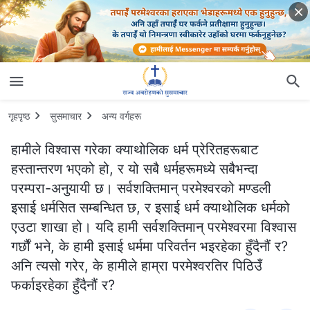
गृहपृष्ठ
सुसमाचार
अन्य वर्गहरू
हामीले विश्‍वास गरेका क्याथोलिक धर्म प्रेरितहरूबाट
हस्तान्तरण भएको हो, र यो सबै धर्महरूमध्ये सबैभन्दा
परम्‍परा-अनुयायी छ। सर्वशक्तिमान्‌ परमेश्‍वरको मण्डली
इसाई धर्मसित सम्बन्धित छ, र इसाई धर्म क्याथोलिक धर्मको
एउटा शाखा हो। यदि हामी सर्वशक्तिमान् परमेश्‍वरमा विश्‍वास
गर्छौं भने, के हामी इसाई धर्ममा परिवर्तन भइरहेका हुँदैनौं र?
अनि त्यसो गरेर, के हामीले हाम्रा परमेश्‍वरतिर पिठिउँ
फर्काइरहेका हुँदैनौं र?