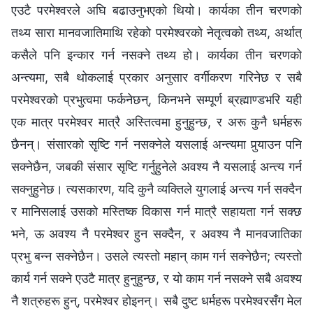
एउटै परमेश्‍वरले अघि बढाउनुभएको थियो। कार्यका तीन चरणको
तथ्य सारा मानवजातिमाथि रहेको परमेश्‍वरको नेतृत्वको तथ्य, अर्थात्
कसैले पनि इन्कार गर्न नसक्‍ने तथ्य हो। कार्यका तीन चरणको
अन्त्यमा, सबै थोकलाई प्रकार अनुसार वर्गीकरण गरिनेछ र सबै
परमेश्‍वरको प्रभुत्वमा फर्कनेछन्, किनभने सम्पूर्ण ब्रह्माण्डभरि यही
एक मात्र परमेश्‍वर मात्रै अस्तित्वमा हुनुहुन्छ, र अरू कुनै धर्महरू
छैनन्। संसारको सृष्टि गर्न नसक्नेले यसलाई अन्त्यमा पुर्‍याउन पनि
सक्नेछैन, जबकी संसार सृष्टि गर्नुहुनेले अवश्य नै यसलाई अन्त्य गर्न
सक्‍नुहुनेछ। त्यसकारण, यदि कुनै व्यक्तिले युगलाई अन्त्य गर्न सक्दैन
र मानिसलाई उसको मस्तिष्क विकास गर्न मात्रै सहायता गर्न सक्छ
भने, ऊ अवश्य नै परमेश्‍वर हुन सक्दैन, र अवश्य नै मानवजातिका
प्रभु बन्‍न सक्‍नेछैन। उसले त्यस्तो महान् काम गर्न सक्‍नेछैन; त्यस्तो
कार्य गर्न सक्‍ने एउटै मात्र हुनुहुन्छ, र यो काम गर्न नसक्‍ने सबै अवश्य
नै शत्रुहरू हुन्, परमेश्‍वर होइनन्। सबै दुष्ट धर्महरू परमेश्‍वरसँग मेल