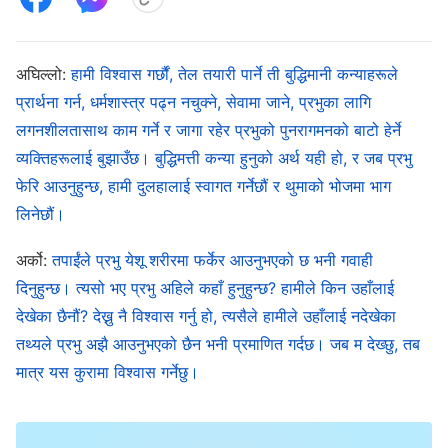
बन्नुभयो। उहाँको काम एक्लोपनामा गरिएको थिएन, तर यहोवाको
काममाथि निर्माण गरिएको थियो। यो एउटा नयाँ युगका निम्ति काम
अघिल्लो:
हामी विश्‍वास गर्छौं, तेल तयारी पार्ने ती बुद्धिमानी कन्याहरूले
थियो जुन परमेश्‍वरले व्यवस्थाको युग अन्त्य गर्नुभएपछि गर्नुभयो।
प्रार्थना गर्न, धर्मशास्त्र पढ्न नचुक्ने, सेवामा जाने, प्रभुका लागि
त्यसरी नै, येशूको काम समाप्त भएपछि, परमेश्‍वरले अर्को युगका लागि
लगनशीलतासाथ काम गर्ने र जागा रहेर प्रभुको पुनरागमनको बाटो हेर्ने
आफ्नो काम गर्न अघि बढनुभयो, किनकि परमेश्‍वरको सम्पूर्ण
व्यक्तिहरूलाई बुझाउँछ। बुद्धिमत्ती कन्या हुनुको अर्थ यही हो, र जब प्रभु
फेरि आउनुहुन्छ, हामी दुलहालाई स्वागत गर्नेछौं र थुमाको भोजमा भाग
व्यवस्थापन सधैं अगाडि बढिरहेको छ। जब पुरानो युग बित्छ, त्यसको
लिनेछौं।
स्थानमा एउटा नयाँ युग आउँछ, अनि एकपटक पुरानो काम पूरा
भएपछि, परमेश्‍वरको व्यवस्थापनलाई निरन्तरता दिने त्यहाँ नयाँ काम
अर्को:
तपाईंले प्रभु येशू शरीरमा फर्केर आउनुभएको छ भनी गवाही
हुनेछ। यो देहधारण परमेश्‍वरको दोस्रो देहधारण हो, जसले येशूको
दिनुहुन्छ। त्यसो भए प्रभु अहिले कहाँ हुनुहुन्छ? हामीले किन उहाँलाई
देखेका छैनौं? देख्नु नै विश्‍वास गर्नु हो, त्यसैले हामीले उहाँलाई नदेखेका
कामलाई पछ्याउँदछ। निश्चय, यो देहधारण स्वतन्त्र रूपमा हुँदैन; यो
तथ्यले प्रभु अझै आउनुभएको छैन भनी प्रमाणित गर्दछ। जब म देख्छु, तब
व्यवस्थाको युग र अनुग्रहको युगपछिको तेस्रो चरणको काम हो।
मात्र यस कुरामा विश्‍वास गर्नेछु।
प्रत्येक पल्ट जब परमेश्‍वरले कामको नयाँ चरण थाल्नुहुन्छ, त्यहाँ
सधैं नयाँ सुरुआत हुनु पर्दछ र त्यसले सधैं एउटा नयाँ युग ल्याउनु
पर्दछ। त्यस्तै प्रकारले परमेश्‍वरको स्वभावमा, उहाँको काम गर्ने