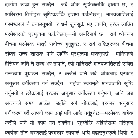
दर्जामा खडा हुन सक्दैन। सबै थोक सृष्टिकर्ताकै हातमा छ, र
आखिरमा तिनीहरू सृष्टिकर्ताकै हातमा फर्कनेछन्। मानवजातिलाई
परमेश्‍वरले नै बनाउनुभयो, र धर्म जुनसुकै भए तापनि, हरेक व्यक्ति
परमेश्‍वरको प्रभुत्वमा फर्कनेछन्—यो अपरिहार्य छ। सबै थोकका
बीचमा परमेश्‍वर मात्रै सर्वोच्‍च हुनुहुन्छ, र सबै सृष्टिहरूका बीचमा
रहेका उच्‍च शासक पनि उहाँकै प्रभुत्वमा फर्कनुपर्छ। मानिसको
हैसियत जति नै उच्‍च भए तापनि, त्यो मानिसले मानवजातिलाई उचित
गन्तव्यमा पुर्‍याउन सक्दैन, र कसैले पनि सबै थोकलाई प्रकार
अनुसार वर्गीकरण गर्न सक्दैन। यहोवा स्वयम्‌ले मानवजाति सृष्टि
गर्नुभयो र हरेकलाई प्रकार अनुसार वर्गीकरण गर्नुभयो, अनि जब
अन्त्यको समय आउँछ, उहाँले सबै थोकलाई प्रकार अनुसार
वर्गीकरण गर्दै आफ्‍नो काम अझै पनि आफै गर्नुहुनेछ—परमेश्‍वर बाहेक
कसैले पनि यो काम गर्न सक्दैन। सुरुदेखि अहिलेसम्‍म गरिएका
कार्यका तीन चरणलाई परमेश्‍वर स्वयम्ले अघि बढाउनुभएको थियो, र