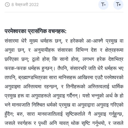
8 फेब्रुअरी 2022
परमेश्‍वरका प्रासंगिक वचनहरू:
संसारमा धेरै मुख्य धर्महरू छन्, र हरेकको आ-आफ्‍नै प्रमुख वा
अगुवा छन्, र अनुयायीहरू संसारका विभिन्‍न देश र क्षेत्रहरूमा
छरिएका छन्; ठूलो होस् कि सानो होस्, लगभग हरेक देशभित्र
फरक-फरक धर्महरू हुन्छन्। तैपनि, संसारभरि जति धेरै धर्महरू भए
तापनि, ब्रह्माण्डभित्रका सारा मानिसहरू आखिरमा एउटै परमेश्‍वरको
अगुवाइमा अस्तित्वमा रहन्छन्, र तिनीहरूको अस्तित्वलाई धार्मिक
प्रमुख हरू वा अगुवाहरूले अगुवाइ गर्दैनन्। यसो भन्‍नुको अर्थ के हो
भने मानवजाति निश्‍चित धर्मको प्रमुख वा अगुवाद्वारा अगुवाइ गरिएको
हुँदैन; बरु, सारा मानवजातिलाई सृष्टिकर्ताले नै अगुवाइ गर्नुहुन्छ,
जसले स्वर्गहरू र पृथ्वी अनि यावत् थोक सृष्टि गर्नुभयो, र जसले