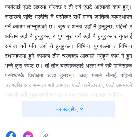
कार्यलाई एउटै लहरमा गाँस्दछ र ती सबै एउटै आत्माको काम हुन्।
संसारको सृष्टि भएदेखि नै परमेश्‍वर सधैँ मानव जातिको व्यवस्थापन
गर्ने काममा लाग्नुभएको छ। सुरु र अन्त्य उहाँ नै हुनुहुन्छ, पहिलो र
अन्तिम उहाँ नै हुनुहुन्छ, र युग सुरु गर्ने उहाँ नै हुनुहुन्छ र युगलाई
समाप्त गर्ने पनि उहाँ नै हुनुहुन्छ। विभिन्न युगहरूमा र विभिन्न
स्थानहरूमा हुने कार्यका तीन चरणहरू आत्माले गर्नुहुने काम नै हुन्
भन्‍ने कुरा स्पष्ट छ। ती तीन चरणहरूलाई अलग गर्ने सबै मानिसहरू
परमेश्‍वरकै विरोधमा खडा हुन्छन्। अब, यसले तँलाई पहिलो
चरणदेखि आजसम्मका सबै कामहरू एउटै परमेश्‍वरको, एउटै आत्माको
काम हो भनी बुझ्न सक्ने बनाउँछ। यस कुरामा कुनै शङ्का छैन।
— वचन, खण्ड १। परमेश्‍वरको देखापराइ र काम। परमेश्‍वरको कामको
थप पढ्नुहोस्
दर्शन (३)
यहोवाको कामपछि, येशू मानिसहरूको माझमा उहाँको काम गर्न देह