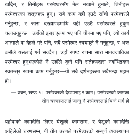
खाँदैन, र तिनीहरू परमेश्‍वरसँग मेल नखाने हुनाले, तिनीहरू
परमेश्‍वरका शत्रुहरू हुन्। सबै काम यही एउटै साँचो परमेश्‍वरले
गर्नुहुन्छ, र सारा ब्रह्माण्डमाथि यही एउटै परमेश्‍वरले हुकुम
चलाउनुहुन्छ। उहाँको इस्राएलमा भए पनि चीनमा भए पनि, त्यो कार्य
आत्माले वा देहले गरे पनि, सबै परमेश्‍वर स्वयम्‌ले नै गर्नुहुन्छ, र अरू
कसैले यसलाई गर्न सक्दैन। उहाँ स्पष्ट रूपमा सारा मानवजातिका
परमेश्‍वर हुनुभएकोले नै उहाँले कुनै पनि सर्तहरूद्वारा नबाँधिइकन
स्वतन्त्र रूपमा काम गर्नुहुन्छ—यो सबै दर्शनहरूमा सबैभन्‍दा महान्
हो।
— वचन, खण्ड १। परमेश्‍वरको देखापराइ र काम। परमेश्‍वरको कामका
तीन चरणहरूलाई जान्नु नै परमेश्‍वरलाई चिन्ने मार्ग हो
यहोवाको कामदेखि लिएर येशूको कामसम्म, र येशूको कामदेखि
अहिलेको चरणसम्म, यी तीन चरणले परमेश्‍वरको सम्पूर्ण व्यवस्थापन