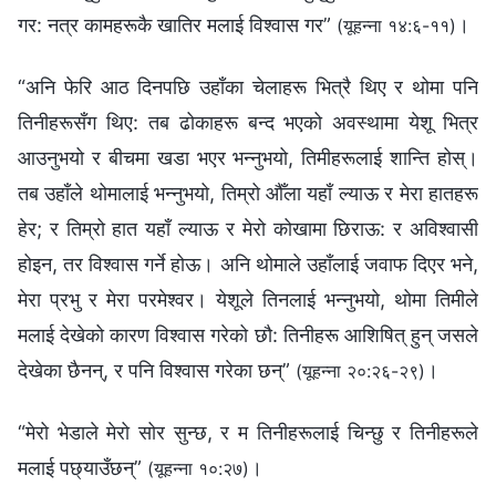
गर: नत्र कामहरूकै खातिर मलाई विश्‍वास गर”
।
(यूहन्‍ना १४:६-११)
“अनि फेरि आठ दिनपछि उहाँका चेलाहरू भित्रै थिए र थोमा पनि
तिनीहरूसँग थिए: तब ढोकाहरू बन्द भएको अवस्थामा येशू भित्र
आउनुभयो र बीचमा खडा भएर भन्‍नुभयो, तिमीहरूलाई शान्ति होस्।
तब उहाँले थोमालाई भन्‍नुभयो, तिम्रो औँला यहाँ ल्याऊ र मेरा हातहरू
हेर; र तिम्रो हात यहाँ ल्याऊ र मेरो कोखामा छिराऊ: र अविश्‍वासी
होइन, तर विश्‍वास गर्ने होऊ। अनि थोमाले उहाँलाई जवाफ दिएर भने,
मेरा प्रभु र मेरा परमेश्‍वर। येशूले तिनलाई भन्‍नुभयो, थोमा तिमीले
मलाई देखेको कारण विश्‍वास गरेको छौ: तिनीहरू आशिषित् हुन् जसले
देखेका छैनन्, र पनि विश्‍वास गरेका छन्”
।
(यूहन्‍ना २०:२६-२९)
“मेरो भेडाले मेरो सोर सुन्छ, र म तिनीहरूलाई चिन्छु र तिनीहरूले
मलाई पछ्याउँछन्”
।
(यूहन्‍ना १०:२७)