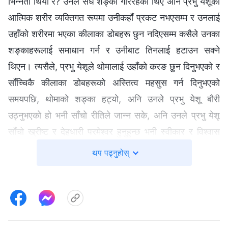
भिन्‍नता थियो र? उनले सधैँ शङ्का गरिरहेका थिए अनि प्रभु येशूको
आत्मिक शरीर व्यक्तिगत रूपमा उनीकहाँ प्रकट नभएसम्म र उनलाई
उहाँको शरीरमा भएका कीलाका डोबहरू छुन नदिएसम्म कसैले उनका
शङ्काहरूलाई समाधान गर्न र उनीबाट तिनलाई हटाउन सक्ने
थिएन। त्यसैले, प्रभु येशूले थोमालाई उहाँको करङ छुन दिनुभएको र
साँच्चिकै कीलाका डोबहरूको अस्तित्व महसुस गर्न दिनुभएको
समयपछि, थोमाको शङ्का हट्यो, अनि उनले प्रभु येशू बौरी
उठ्नुभएको हो भनी साँचो रीतिले जान्न सके, अनि उनले प्रभु येशू
साँचो ख्रीष्ट र देहधारी परमेश्‍वर हुनुहुन्छ भनी स्वीकार र विश्‍वास
गरे। यस समयमा थोमाले उप्रान्त शङ्का नगरेको भए तापनि, उनले
थप पढ्नुहोस्
ख्रीष्टलाई भेट्ने अवसर सधैँका निम्ति गुमाएका थिए। उनले उहाँसित
हुने, उहाँलाई पछ्याउने, उहाँलाई चिन्ने अवसर सधैँका लागि गुमाएका
थिए। उनले आफू ख्रीष्टद्वारा सिद्ध बनाइने मौका गुमाएका थिए। प्रभु
येशूको देखा पर्नुभएको घटना र उहाँका वचनहरूले शङ्काहरूले