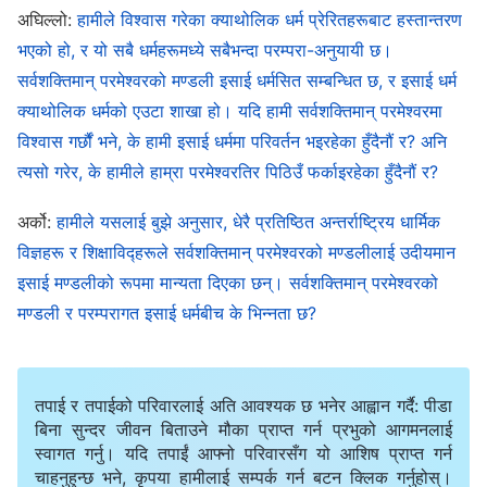
भरिएकाहरूको विश्‍वासमा एउटा निष्कर्ष र फैसला प्रदान गर्‍यो।
अघिल्लो:
हामीले विश्‍वास गरेका क्याथोलिक धर्म प्रेरितहरूबाट हस्तान्तरण
स्वर्गका परमेश्‍वरलाई मात्र विश्‍वास गर्ने र ख्रीष्टलाई विश्‍वास नगर्ने
भएको हो, र यो सबै धर्महरूमध्ये सबैभन्दा परम्‍परा-अनुयायी छ।
शङ्कालुहरूलाई यो कुरा बताउन उहाँले आफ्नो वास्तविक वचनहरू र
सर्वशक्तिमान्‌ परमेश्‍वरको मण्डली इसाई धर्मसित सम्बन्धित छ, र इसाई धर्म
कार्यहरूको प्रयोग गर्नुभयो: परमेश्‍वरले तिनीहरूको विश्‍वासको तारिफ
क्याथोलिक धर्मको एउटा शाखा हो। यदि हामी सर्वशक्तिमान् परमेश्‍वरमा
गर्नुभएन, न त शङ्का गर्दै उहाँलाई पछ्याएकोमा उहाँले तिनीहरूको
विश्‍वास गर्छौं भने, के हामी इसाई धर्ममा परिवर्तन भइरहेका हुँदैनौं र? अनि
त्यसो गरेर, के हामीले हाम्रा परमेश्‍वरतिर पिठिउँ फर्काइरहेका हुँदैनौं र?
तारिफ नै गर्नुभयो। परमेश्‍वरले आफ्‍नो महान् काम पूरा गर्नुभएको दिन
मात्रै तिनीहरूले परमेश्‍वरलाई र ख्रीष्टलाई पूर्ण रीतिले विश्‍वास गर्ने
अर्को:
हामीले यसलाई बुझे अनुसार, धेरै प्रतिष्ठित अन्तर्राष्ट्रिय धार्मिक
दिन हुनसक्थ्यो। अवश्य नै, त्यो दिन तिनीहरूको शङ्कामाथि एउटा
विज्ञहरू र शिक्षाविद्हरूले सर्वशक्तिमान्‌ परमेश्‍वरको मण्डलीलाई उदीयमान
फैसला गरिने दिन थियो। ख्रीष्टप्रतिको तिनीहरूको आचरणले
इसाई मण्डलीको रूपमा मान्यता दिएका छन्। सर्वशक्तिमान्‌ परमेश्‍वरको
मण्डली र परम्परागत इसाई धर्मबीच के भिन्नता छ?
तिनीहरूको भाग्यलाई निर्धारण गर्थ्यो, अनि तिनीहरूको हठी शङ्काले
तिनीहरूको विश्‍वासले तिनीहरूको निम्ति कुनै फल फलाएन भन्ने
सङ्केत गर्थ्यो, अनि तिनीहरूको कठोरताले तिनीहरूको आशाहरू
तपाई र तपाईको परिवारलाई अति आवश्यक छ भनेर आह्वान गर्दै: पीडा
व्यर्थ थिए भन्ने सङ्केत गर्थ्यो। स्वर्गका परमेश्‍वरमाथिको तिनीहरूको
बिना सुन्दर जीवन बिताउने मौका प्राप्त गर्न प्रभुको आगमनलाई
स्वागत गर्नु। यदि तपाईं आफ्नो परिवारसँग यो आशिष प्राप्त गर्न
विश्‍वास भ्रमहरूमा आश्रित थियो, अनि ख्रीष्टप्रतिको तिनीहरूको
चाहनुहुन्छ भने, कृपया हामीलाई सम्पर्क गर्न बटन क्लिक गर्नुहोस्।