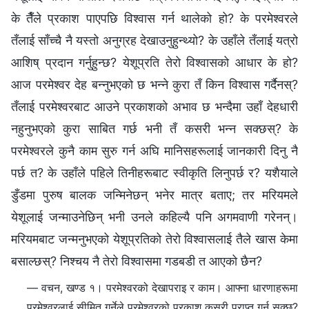
के तैँले प्रकाश पाएपछि विश्‍वास गर्न थालेको हो? के परमेश्‍वरले
तँलाई साँच्चै नै यस्तो अनुग्रह देखाउनुहुन्थ्यो? के उहाँले तँलाई यत्रो
आशिष्‌ प्रदान गर्नुहुन्छ? येशूप्रति तेरो विश्‍वासको आधार के हो?
आज परमेश्‍वर देह बन्नुभएको छ भन्ने कुरा तँ किन विश्‍वास गर्दैनस्?
तँलाई परमेश्‍वरबाट आउने प्रकाशको अभाव छ भन्दैमा उहाँ देहधारी
नहुनुभएको कुरा साबित गर्छ भनी तँ कसरी भन्‍न सक्छस्? के
परमेश्‍वरले कुनै काम सुरु गर्न अघि मानिसहरूलाई जानकारी दिनु नै
पर्छ त? के उहाँले पहिले तिनीहरूबाट स्वीकृति लिनुपर्छ र? यशैयाले
डुँडमा पुरुष बालक जन्मिनेछन् भनेर मात्र बताए; तर मरियमले
येशूलाई जन्‍माउनेछिन् भनी उनले कहिल्यै पनि अगमवाणी गरेनन्।
मरियमबाट जन्मनुभएको येशूप्रतिको तेरो विश्‍वासलाई तैले खास केमा
बसाल्छस्? ​निश्‍चय नै तेरो विश्‍वासमा गडबडी त आएको छैन?
— वचन, खण्ड १। परमेश्‍वरको देखापराइ र काम। आफ्ना धारणाहरूमा
परमेश्‍वरलाई सीमित गर्नेले परमेश्‍वरको प्रकाश कसरी प्राप्‍त गर्न सक्छ?