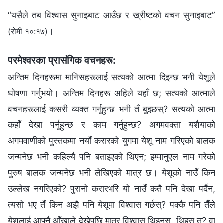
“यसैले तब विश्‍वास सुनाइबाट आउँछ र ख्रीष्टको वचन सुनाइबाट”
।
(रोमी १०:१७)
परमेश्‍वरका प्रासंगिक वचनहरू:
अन्तिम दिनहरूमा मानिसहरूलाई सत्यको आत्मा दिइन्छ भनी येशूले
घोषणा गर्नुभयो। अन्तिम दिनहरू अहिले यहाँ छ; सत्यको आत्माले
वचनहरूलाई कसरी व्यक्त गर्नुहुन्छ भनी तँ बुझ्छस्? सत्यको आत्मा
कहाँ देखा पर्नुहुन्छ र काम गर्नुहुन्छ? अगमवक्ता यशैयाको
अगमवाणीको पुस्तकमा नयाँ करारको युगमा येशू नाम गरिएको बालक
जन्‍मनेछ भनी कहिल्यै पनि बताइएको थिएन; इम्मानुएल नाम गरेको
पुरुष बालक जन्‍मनेछ भनी लेखिएको मात्र छ। येशूको नाउँ किन
उल्लेख नगरिएको? पुरानो करारभरि यो नाउँ कतै पनि देखा पर्दैन,
त्यसो भए तँ किन अझै पनि येशूमा विश्‍वास गर्छस्? पक्कै पनि तैँले
येशूलाई आफ्नै आँखाले देखेपछि मात्र विश्‍वास थिइनस्, थिइस् त? वा