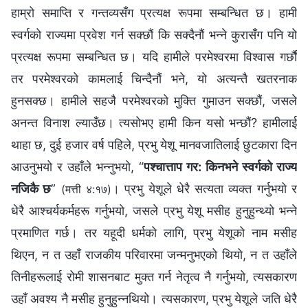
हाम्रो समाप्ति र गन्तव्यसँग प्रत्यक्ष रूपमा सम्‍बन्धित छ। हामी
स्वर्गको राज्यमा प्रवेश गर्न सक्छौं कि सक्दैनौं भन्‍ने कुरासँग पनि यो
प्रत्यक्ष रूपमा सम्‍बन्धित छ। यदि हामीले परमेश्‍वरमा विश्‍वास गर्छौं
तर परमेश्‍वरको कामलाई चिन्दैनौं भने, यो अत्यन्तै खतरनाक
हुनसक्छ। हामीले सहजै परमेश्‍वरको मुक्ति गुमाउन सक्छौं, जसले
अनन्त विनाश ल्याउँछ। त्यसोभए हामी किन यसो भन्छौं? हामीलाई
थाहा छ, दुई हजार वर्ष पहिले, प्रभु येशू मानवजातिलाई छुटकारा दिन
आउनुभयो र उहाँले भन्‍नुभयो, “
पश्‍चात्ताप गर: किनभने स्वर्गको राज्य
नजिकै छ
”
। प्रभु येशूले धेरै सत्यता व्यक्त गर्नुभयो र
(मत्ती ४:१७)
धेरै आश्‍चर्यकर्महरू गर्नुभयो, जसले प्रभु येशू मसीह हुनुहुन्थ्यो भन्‍ने
प्रमाणित गर्छ। तर यहूदी धर्मको लागि, प्रभु येशूको नाम मसीह
थिएन, न त उहाँ राजकीय परिवारमा जन्‍मनुभएको थियो, न त उहाँले
तिनीहरूलाई रोमी शासनबाट मुक्त गर्न नेतृत्व नै गर्नुभयो, त्यसकारण
उहाँ अवश्य नै मसीह हुनुहुन्‍नथियो। त्यसकारण, प्रभु येशूले जति धेरै