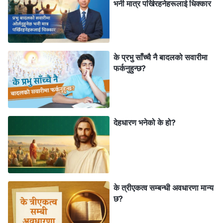
भनी मात्र पर्खिरहनेहरूलाई धिक्कार
पवित्रता र अपवित्रता, र महान् र नीचबीचको भिन्‍नतालाई पूर्ण
निश्‍चितताका साथ चिन्‍ने मौका दिनको लागि हो। यसरी, अज्ञानी
मानवजाति मेरो लागि यस कुरामा गवाही दिन सक्षम हुनेछन् कि
मानवजातिलाई भ्रष्ट गराउने म होइन, र केवल म—सृष्टिकर्ताले—
के प्रभु साँच्‍चै नै बादलको सवारीमा
फर्कनुहुन्छ?
मात्रै मानवजातिलाई मुक्ति दिन सक्छु, मानिसहरूलाई उनीहरूले
खुसीसाथ उपभोग गर्ने कुराहरू दिन सक्छु; अनि तिनीहरूले जान्‍नेछन्
कि म नै सबै थोकको शासक हुँ र शैतान केवल ती प्राणीहरूमध्येको एक
हो जसलाई मैले सृजना गरे तर पछि त्यो मेरो विरुद्ध खडा भयो। मेरो छ-
देहधारण भनेको के हो?
हजार-वर्षे व्यवस्थापन योजना तीन चरणहरूमा विभाजित छ, र सृष्टि
गरिएका प्राणीहरूलाई मेरो गवाही दिन, मेरो इच्छा बुझ्न, र म नै सत्य हुँ
भनी जान्‍न सक्षम बनाउने प्रभाव हासिल गर्नको निम्ति म यसरी काम
गर्छु
”
(वचन, खण्ड १। परमेश्‍वरको देखापराइ र काम। छुटकाराको युगको
के त्रीएकत्व सम्‍बन्धी अवधारणा मान्य
। सर्वशक्तिमान्‌ परमेश्‍वरका वचनहरूबाट
कार्यपछाडिको साँचो कथा)
छ?
हामी के देख्छौं भने, मानवजातिलाई मुक्ति दिने परमेश्‍वरको काम तीन