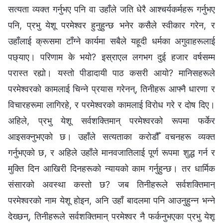
सत्यता व्यक्त गर्नुभए पनि वा उहाँले जति धेरै आश्‍चर्यकर्महरू गर्नुभए
पनि, प्रभु येशू परमेश्‍वर हुनुहुन्छ भनेर कसैले स्वीकार गरेन, र
उहाँलाई क्रूसमा टाँग्‍ने कार्यमा सबैले यहूदी धर्मका अगुवाहरूलाई
पछ्याए। परिणाम के भयो? इस्राएल लगभग दुई हजार वर्षसम्‍म
परास्त रह्यो। यस्तो पीडादायी पाठ कसरी आयो? मानिसहरूले
परमेश्‍वरको कामलाई चिन्‍ने प्रयास गरेनन्, तिनीहरू आफ्‍नै धारणा र
विचारहरूमा लागिरहे, र परमेश्‍वरको कामलाई विरोध गरे र दोष दिए।
अहिले, प्रभु येशू सर्वशक्तिमान्‌ परमेश्‍वरको रूपमा फर्केर
आइसक्‍नुभएको छ। उहाँले सत्यताका करोडौँ वचनहरू व्यक्त
गर्नुभएको छ, र अहिले उहाँले मानवजातिलाई पूर्ण रूपमा शुद्ध गर्न र
मुक्ति दिन आखिरी दिनहरूको न्यायको काम गर्नुहुन्छ। तर धार्मिक
संसारको अवस्था कस्तो छ? जब तिनीहरूले सर्वशक्तिमान्‌
परमेश्‍वरको नाम येशू होइन, अनि उहाँ बादलमा पनि आउनुहुन्‍न भन्‍ने
देख्छन्, तिनीहरूले सर्वशक्तिमान्‌ परमेश्‍वर नै फर्कनुभएका प्रभु येशू