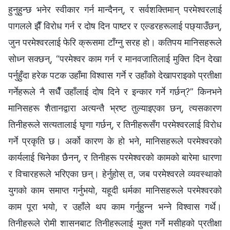
हुनुहुन्छ भनेर स्वीकार गर्न मान्दैनन्, र सर्वशक्तिमान्‌ परमेश्‍वरलाई
पागलले झैँ विरोध गर्न र दोष दिन पाष्टर र एल्डरहरूलाई पछ्याउँछन्,
जुन परमेश्‍वरलाई फेरि क्रूसमा टाँग्‍नु सरह हो। कतिपय मानिसहरूले
सोध्‍न सक्छन्, “परमेश्‍वर काम गर्न र मानवजातिलाई मुक्ति दिन देखा
पर्नुहुँदा हरेक पटक उहाँमा विश्‍वास गर्ने र उहाँको देखापराइको प्रतीक्षा
गर्नेहरूले नै सधैँ उहाँलाई दोष दिने र इन्कार गर्ने गर्छन्?” किनभने
मानिसहरू शैतानद्वारा अत्यन्तै भ्रष्ट तुल्याइएका छन्, त्यसकारण
तिनीहरूले सत्यतालाई घृणा गर्छन्, र तिनीहरूसँग परमेश्‍वरलाई विरोध
गर्ने प्रकृति छ। अर्को कारण के हो भने, मानिसहरूले परमेश्‍वरको
कार्यलाई चिनेका छैनन्, र तिनीहरू परमेश्‍वरको कामको बारेमा धारणा
र विचारहरूले भरिएका छन्। हेर्नुहोस् त, जब परमेश्‍वरले व्यवस्थाको
युगको काम समाप्त गर्नुभयो, यहूदी धर्मका मानिसहरूले परमेश्‍वरको
काम पूरा भयो, र उहाँले थप काम गर्नुहुन्‍न भन्‍ने विश्‍वास गर्थे।
तिनीहरूले रोमी शासनबाट तिनीहरूलाई मुक्त गर्ने मसीहको प्रतीक्षा