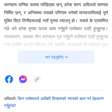
चरणहरू घनिष्ठ रूपमा जोडिएका छन्, हरेक चरण अघिल्‍लो चरणमा
निर्मित छन्, र अन्तिममा यसको परिणाम भनेको मानवजातिलाई पूर्ण
मुक्ति दिएर तिनीहरूलाई नयाँ युगमा ल्याउनु हो। यसले के प्रमाणित
गर्छ भने हरेक युगमा फरक काम गर्नुहुने परमेश्‍वर एउटै हुनुहुन्छ।
त्यसकारण, कामका तीन चरणहरू पूरा गर्नुहुने परमेश्‍वर एउटै हुनुहुन्छ
भनेर हामीले कसरी पहिचान गर्न सक्छौं? सत्यताको यो पक्षलाई बुझ्‍नु
भनेको मुक्ति हासिल गर्ने र राज्यमा प्रवेश गर्ने कार्यको कुञ्‍जी हो।
थप पढ्नुहोस्
यसपछि हामी, यस विषयमा परमेश्‍वरका वचनहरूको आधारमा सङ्गति
गरौं।
सुरुमा, म सर्वशक्तिमान्‌ परमेश्‍वरको वचनको एउटा खण्डलाई पढ्छु।
सर्वशक्तिमान्‌ परमेश्‍वर भन्नुहुन्छ, “
मेरो सम्पूर्ण व्यवस्थापन योजना
अर्थात् छ-हजार-वर्षे व्यवस्थापन योजनामा तीन चरणहरू वा तीन
अघिल्लो:
किन परमेश्‍वरले आखिरी दिनहरूको न्यायको काम गर्न देहधारण
गर्नुहुन्छ?
युगहरू छन्: सुरुवातको व्यवस्थाको युग; अनुग्रहको युग (जुन