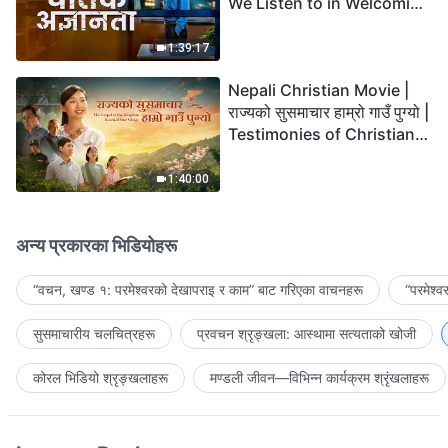
We Listen to in Welcoming
the Lord's Return?
1:39:17
Nepali Christian Movie |
राज्यको सुसमाचार हाम्रो गाउँ पुग्यो |
Testimonies of Christians
Welcoming the Lord's
Return
1:40:00
अन्य प्रकारका भिडियोहरू
“वचन, खण्ड १: परमेश्‍वरको देखापराइ र काम” बाट गरिएका वाचनहरू
“परमेश्
सुसमाचारीय चलचित्रहरू
प्रवचन श्रृङ्खला: आस्थामा सत्यताको खोजी
कोरल भिडियो श्रृङ्खलाहरू
मण्डली जीवन—विभिन्‍न कार्यक्रम श्रृंखलाहरू