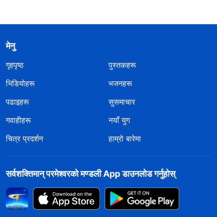
मेनु
गृहपृष्ठ
पुस्तकहरू
भिडियोहरू
भजनहरू
पढाइहरू
सुसमाचार
गवाहीहरू
नयाँ युग
चित्र प्रदर्शन
हाम्रो बारेमा
सर्वशक्तिमान्‌ परमेश्‍वरको मण्डली App डाउनलोड गर्नुहोस्