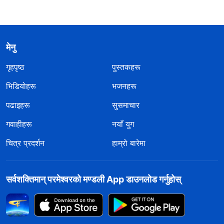
मेनु
गृहपृष्ठ
पुस्तकहरू
भिडियोहरू
भजनहरू
पढाइहरू
सुसमाचार
गवाहीहरू
नयाँ युग
चित्र प्रदर्शन
हाम्रो बारेमा
सर्वशक्तिमान्‌ परमेश्‍वरको मण्डली App डाउनलोड गर्नुहोस्