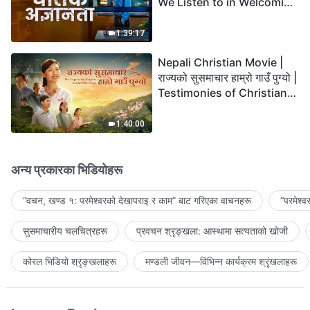
We Listen to in Welcoming
the Lord's Return?
1:39:17
Nepali Christian Movie |
राज्यको सुसमाचार हाम्रो गाउँ पुग्यो |
Testimonies of Christians
Welcoming the Lord's
Return
1:40:00
अन्य प्रकारका भिडियोहरू
“वचन, खण्ड १: परमेश्‍वरको देखापराइ र काम” बाट गरिएका वाचनहरू
“परमेश्
सुसमाचारीय चलचित्रहरू
प्रवचन श्रृङ्खला: आस्थामा सत्यताको खोजी
कोरल भिडियो श्रृङ्खलाहरू
मण्डली जीवन—विभिन्‍न कार्यक्रम श्रृंखलाहरू