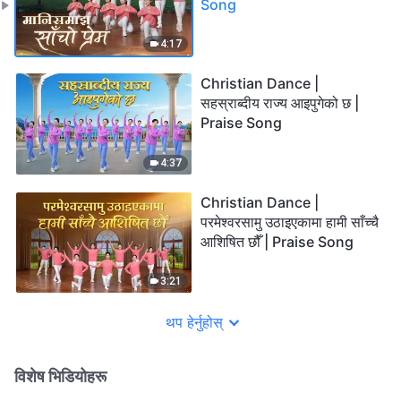
Song
4:17
Christian Dance |
सहस्राब्दीय राज्य आइपुगेको छ |
Praise Song
4:37
Christian Dance |
परमेश्‍वरसामु उठाइएकामा हामी साँच्चै
आशिषित छौँ | Praise Song
3:21
थप हेर्नुहोस्
विशेष भिडियोहरू