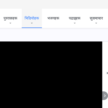
पुस्तकहरू
भिडियोहरू
भजनहरू
पढाइहरू
सुसमाचार