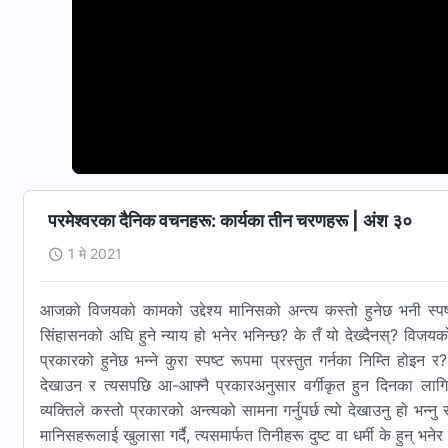
परमेश्‍वरका दैनिक वचनहरू: कार्यका तीन चरणहरू | अंश ३०
1 मे 2021
आजको विजयको कामको उद्देश्य मानिसको अन्त्य कस्तो हुनेछ भनी स्प
सिंहासनको अघि हुने न्याय हो भनेर भनिन्छ? के तँ यो देख्दैनस्? विज
प्रकारको हुनेछ भन्‍ने कुरा स्पष्ट रूपमा प्रस्तुत गर्नका निम्ति ह
देखाउन र त्यसपछि आ-आफ्नै प्रकारअनुसार वर्गीकृत हुन दिनका लागि ह
व्यक्तिले कस्तो प्रकारको अन्त्यको सामना गर्नुपर्छ त्यो देखाउनु हो भन्‍न
मानिसहरूलाई खुलासा गर्दै, त्यसमार्फत तिनीहरू दुष्ट वा धर्मी के हुन् 