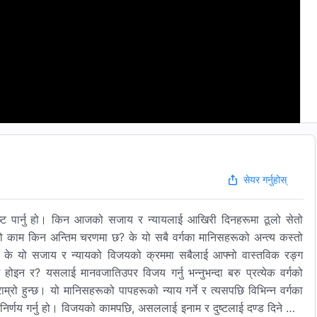
सेयर गर्नुहोस्
ष्ट पार्नु हो। किन आजको सजाय र न्यायलाई आखिरी दिनहरूमा ठूलो सेतो
यको काम किन अन्तिम चरणमा छ? के यो सबै वर्गका मानिसहरूको अन्त्य कस्तो
ोइन र? के यो सजाय र न्यायको विजयको क्रममा सबैलाई आफ्नो वास्तविक रङ्ग
ोइन र? यसलाई मानवजातिउपर विजय गर्नु भन्‍नुभन्दा बरु प्रत्येक वर्गको
ु राम्रो हुन्छ। यो मानिसहरूको पापहरूको न्याय गर्ने र त्यसपछि विभिन्‍न वर्गका
भनेर निर्णय गर्नु हो। विजयको कामपछि, असललाई इनाम र दुष्टलाई दण्ड दिने काम