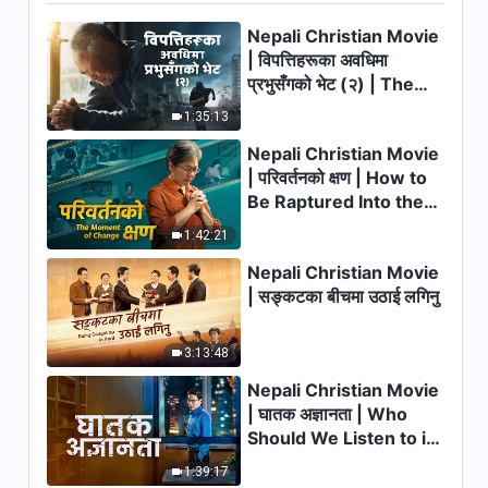
Nepali Christian Movie
9:44
| विपत्तिहरूका अवधिमा
प्रभुसँगको भेट (२) | The
परमेश्‍वरका दैनिक वचनहरू: कार्यका तीन
चरणहरू | अंश ३७
Calamities of the Last
1:35:13
Days Arrive. How Can
9:41
Nepali Christian Movie
We Enter the Kingdom
| परिवर्तनको क्षण | How to
of God?
परमेश्‍वरका दैनिक वचनहरू: कार्यका तीन
Be Raptured Into the
चरणहरू | अंश ३८
Kingdom of Heaven
1:42:21
11:38
Nepali Christian Movie
| सङ्कटका बीचमा उठाई लगिनु
परमेश्‍वरका दैनिक वचनहरू: कार्यका तीन
चरणहरू | अंश ३९
3:13:48
8:27
Nepali Christian Movie
परमेश्‍वरका दैनिक वचनहरू: कार्यका तीन
| घातक अज्ञानता | Who
चरणहरू | अंश ४०
Should We Listen to in
Welcoming the Lord's
9:58
1:39:17
Return?