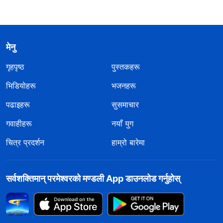
मेनु
गृहपृष्ठ
पुस्तकहरू
भिडियोहरू
भजनहरू
पढाइहरू
सुसमाचार
गवाहीहरू
नयाँ युग
चित्र प्रदर्शन
हाम्रो बारेमा
सर्वशक्तिमान्‌ परमेश्‍वरको मण्डली App डाउनलोड गर्नुहोस्