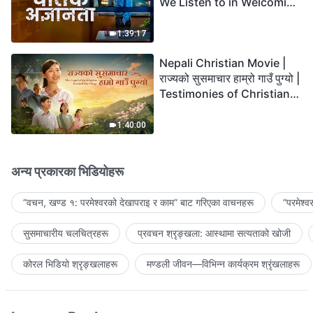
We Listen to in Welcoming
the Lord's Return?
1:39:17
Nepali Christian Movie |
राज्यको सुसमाचार हाम्रो गाउँ पुग्यो |
Testimonies of Christians
Welcoming the Lord's
Return
1:40:00
अन्य प्रकारका भिडियोहरू
“वचन, खण्ड १: परमेश्‍वरको देखापराइ र काम” बाट गरिएका वाचनहरू
“परमेश्
सुसमाचारीय चलचित्रहरू
प्रवचन श्रृङ्खला: आस्थामा सत्यताको खोजी
कोरल भिडियो श्रृङ्खलाहरू
मण्डली जीवन—विभिन्‍न कार्यक्रम श्रृंखलाहरू