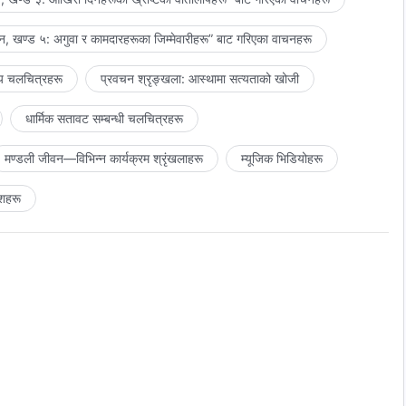
, खण्ड ५: अगुवा र कामदारहरूका जिम्‍मेवारीहरू” बाट गरिएका वाचनहरू
य चलचित्रहरू
प्रवचन श्रृङ्खला: आस्थामा सत्यताको खोजी
धार्मिक सतावट सम्‍बन्धी चलचित्रहरू
मण्डली जीवन—विभिन्‍न कार्यक्रम श्रृंखलाहरू
म्यूजिक भिडियोहरू
शहरू