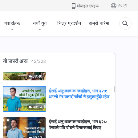
अब त सिधै कुरा गर्न गाह्रो छैन
मोबाइल एपहरू
नेपाली
45:48
गवाहीहरू
नयाँ युग
चित्र प्रदर्शन
हाम्रो बारेमा
ईसाई अनुभवात्मक गवाहीहरू, भाग ३२९:
कस्तो स्वभावले व्यक्तिलाई प्रतिवाद गर्न र
बहाना बनाउन प्रेरित गर्छ?
59:09
ईसाई अनुभवात्मक गवाहीहरू, भाग ३२६:
यो जस्तै अरू
42
/
323
मेरो अहङ्कारी सत्त्व कसरी परिवर्तन भयो
38:40
ईसाई अनुभवात्मक गवाहीहरू, भाग ३२७:
आफ्नो भेष उतार्दा साँच्चै नै हलुका हुँदो रहेछ
48:14
ईसाई अनुभवात्मक गवाहीहरू, भाग ३२८:
पैसाको पछि दौडने दिनहरूलाई बिदाइ
50:13