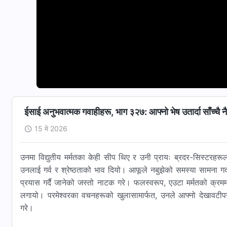
ईसाई अनुभवात्मक गवाहीहरू, भाग ३२७: आफ्नो भेष उतार्दा साँच्चै नै
15 मे 2026
उनमा विद्युतीय मर्मतका केही सीप थिए र उनी प्रायः ब्रदर-सिस्टरहरूला
उनलाई गर्व र श्रेष्ठताको भाव दियो। आफूले नबुझेको समस्या सामना गर्
प्रयास गर्दै जानेको जस्तो नाटक गरे। फलस्वरूप, एउटा मर्मतको क्रमम
लगायो। परमेश्‍वरका वचनहरूको खुलासामार्फत, उनले आफ्नो देखावटीपनपछ
गरे।