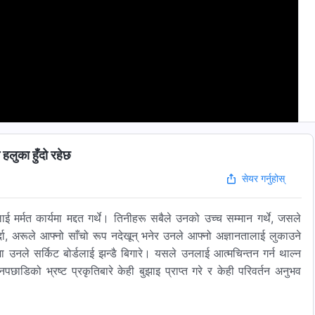
 हलुका हुँदो रहेछ
सेयर गर्नुहोस्
ई मर्मत कार्यमा मद्दत गर्थे। तिनीहरू सबैले उनको उच्च सम्मान गर्थे, जसले
दा, अरूले आफ्नो साँचो रूप नदेखून् भनेर उनले आफ्नो अज्ञानतालाई लुकाउने
ा उनले सर्किट बोर्डलाई झन्डै बिगारे। यसले उनलाई आत्मचिन्तन गर्न थाल्न
ाडिको भ्रष्ट प्रकृतिबारे केही बुझाइ प्राप्त गरे र केही परिवर्तन अनुभव