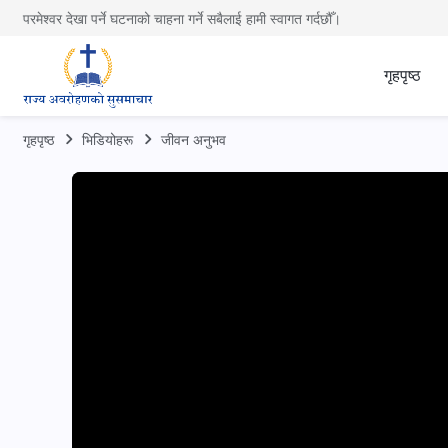
परमेश्वर देखा पर्ने घटनाको चाहना गर्ने सबैलाई हामी स्वागत गर्दछौँ।
गृहपृष्ठ
गृहपृष्ठ
भिडियोहरू
जीवन अनुभव