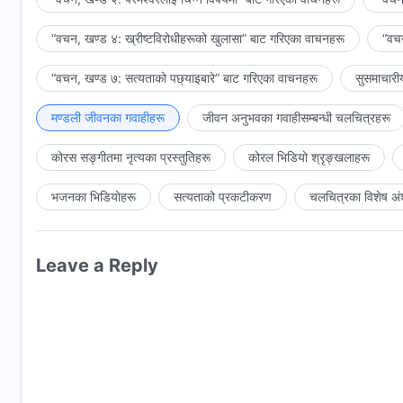
“वचन, खण्ड ४: ख्रीष्टविरोधीहरूको खुलासा” बाट गरिएका वाचनहरू
“वचन
“वचन, खण्ड ७: सत्यताको पछ्याइबारे” बाट गरिएका वाचनहरू
सुसमाचारी
मण्डली जीवनका गवाहीहरू
जीवन अनुभवका गवाहीसम्‍बन्धी चलचित्रहरू
कोरस सङ्गीतमा नृत्यका प्रस्तुतिहरू
कोरल भिडियो श्रृङ्खलाहरू
भजनका भिडियोहरू
सत्यताको प्रकटीकरण
चलचित्रका विशेष अं
Leave a Reply