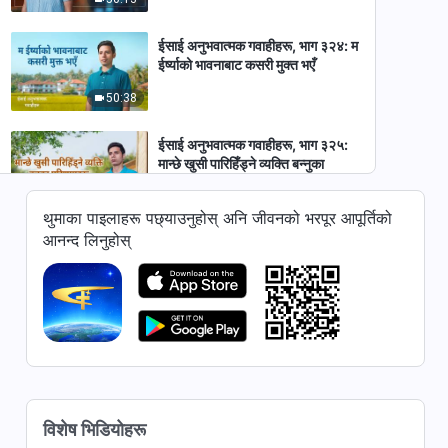
ईसाई अनुभवात्मक गवाहीहरू, भाग ३२४: म
ईर्ष्याको भावनाबाट कसरी मुक्त भएँ
50:38
ईसाई अनुभवात्मक गवाहीहरू, भाग ३२५:
मान्छे खुसी पारिहिँड्ने व्यक्ति बन्नुका
परिणामहरू
45:16
थुमाका पाइलाहरू पछ्याउनुहोस् अनि जीवनको भरपूर आपूर्तिको
आनन्द लिनुहोस्
ईसाई अनुभवात्मक गवाहीहरू, भाग ३२३:
आफ्नो हीनताबोधबारेको बुझाइ
47:27
ईसाई अनुभवात्मक गवाहीहरू, भाग ३२२:
मैले आफ्नो कर्तव्यलाई सही तरिकाले लिन
सिकेँ
39:52
विशेष भिडियोहरू
ईसाई अनुभवात्मक गवाहीहरू, भाग ३२१: म