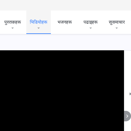
पुस्तकहरू
भिडियोहरू
भजनहरू
पढाइहरू
सुसमाचार