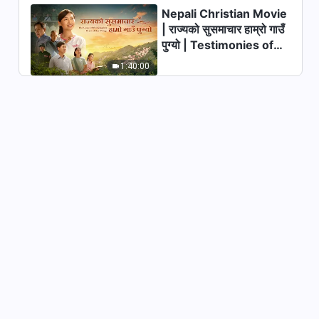
Nepali Christian Movie
| राज्यको सुसमाचार हाम्रो गाउँ
ईसाई अनुभवात्मक गवाहीहरू, भाग ३१५: म
पुग्यो | Testimonies of
यति व्यस्त हुनुको कारण
Christians Welcoming
1:40:00
40:55
the Lord's Return
ईसाई अनुभवात्मक गवाहीहरू, भाग ३१४:
के पैसाले साँच्चै खुसी ल्याउँछ?
54:00
ईसाई अनुभवात्मक गवाहीहरू, भाग ३१३:
आफ्नो कर्तव्यमा मैले किन कठिनाइहरूको
सामना गर्न सकिनँ
53:49
ईसाई अनुभवात्मक गवाहीहरू, भाग ३११:
आमाको मृत्युको खबर पाएपछि
50:13
ईसाई अनुभवात्मक गवाहीहरू, भाग ३१२: