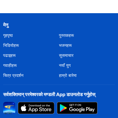
मेनु
गृहपृष्ठ
पुस्तकहरू
भिडियोहरू
भजनहरू
पढाइहरू
सुसमाचार
गवाहीहरू
नयाँ युग
चित्र प्रदर्शन
हाम्रो बारेमा
सर्वशक्तिमान्‌ परमेश्‍वरको मण्डली App डाउनलोड गर्नुहोस्