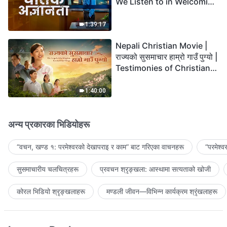
We Listen to in Welcoming
the Lord's Return?
1:39:17
Nepali Christian Movie |
राज्यको सुसमाचार हाम्रो गाउँ पुग्यो |
Testimonies of Christians
Welcoming the Lord's
Return
1:40:00
अन्य प्रकारका भिडियोहरू
“वचन, खण्ड १: परमेश्‍वरको देखापराइ र काम” बाट गरिएका वाचनहरू
“परमेश्
सुसमाचारीय चलचित्रहरू
प्रवचन श्रृङ्खला: आस्थामा सत्यताको खोजी
कोरल भिडियो श्रृङ्खलाहरू
मण्डली जीवन—विभिन्‍न कार्यक्रम श्रृंखलाहरू