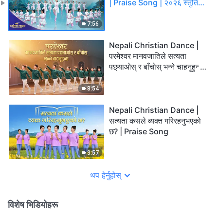
| Praise Song | २०२६ स्तुतिका
स्वरहरू
7:56
Nepali Christian Dance |
परमेश्‍वर मानवजातिले सत्यता
पछ्याओस् र बाँचोस् भन्ने चाहनुहुन्छ
| Praise Song
8:54
Nepali Christian Dance |
सत्यता कसले व्यक्त गरिरहनुभएको
छ? | Praise Song
3:57
थप हेर्नुहोस्
विशेष भिडियोहरू