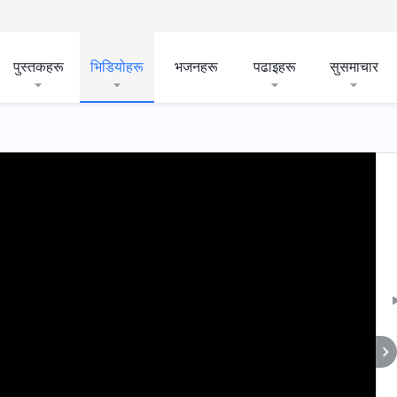
पुस्तकहरू
भिडियोहरू
भजनहरू
पढाइहरू
सुसमाचार