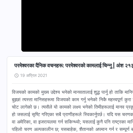
परमेश्‍वरका दैनिक वचनहरू: परमेश्‍वरको कामलाई चिन्‍नु | अंश २१
19 अप्रिल 2021
विजयको कामको मुख्य उद्देश्य भनेको मानवतालाई शुद्ध पार्नु हो ताकि मानि
बुझ्‍छ! त्यस्ता मानिसहरूमा विजयको काम गर्नु भनेको निकै महत्त्वपूर्ण
चोट लागेको छ। त्यसैले यो कामको लक्ष्य भनेको तिमीहरूलाई मानव प्रकृतिब
हो जसलाई सृष्टि गरिएका सबै प्राणीहरूले स्विकार्नुपर्छ। यदि यस चरणको
वा अमेरिका, वा इजरायलमा गर्न सकिन्थ्यो; यसलाई कुनै पनि राष्ट्रक
पहिलो चरण अल्पकालीन छ; यसबाहेक, शैतानको अपमान गर्न र सम्पूर्ण ब्