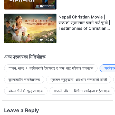
the Lord's Return?
1:39:17
Nepali Christian Movie |
राज्यको सुसमाचार हाम्रो गाउँ पुग्यो |
Testimonies of Christians
Welcoming the Lord's
Return
1:40:00
अन्य प्रकारका भिडियोहरू
“वचन, खण्ड १: परमेश्‍वरको देखापराइ र काम” बाट गरिएका वाचनहरू
“परमेश्
सुसमाचारीय चलचित्रहरू
प्रवचन श्रृङ्खला: आस्थामा सत्यताको खोजी
कोरल भिडियो श्रृङ्खलाहरू
मण्डली जीवन—विभिन्‍न कार्यक्रम श्रृंखलाहरू
Leave a Reply