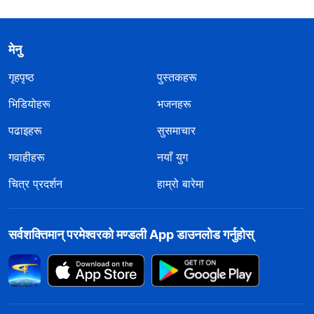
मेनु
गृहपृष्ठ
पुस्तकहरू
भिडियोहरू
भजनहरू
पढाइहरू
सुसमाचार
गवाहीहरू
नयाँ युग
चित्र प्रदर्शन
हाम्रो बारेमा
सर्वशक्तिमान्‌ परमेश्‍वरको मण्डली App डाउनलोड गर्नुहोस्