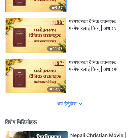
9:27
परमेश्‍वरका दैनिक वचनहरू:
परमेश्‍वरलाई चिन्‍नु | अंश ८६
11:08
परमेश्‍वरका दैनिक वचनहरू:
परमेश्‍वरलाई चिन्‍नु | अंश ८७
14:54
थप हेर्नुहोस्
विशेष भिडियोहरू
Nepali Christian Movie |