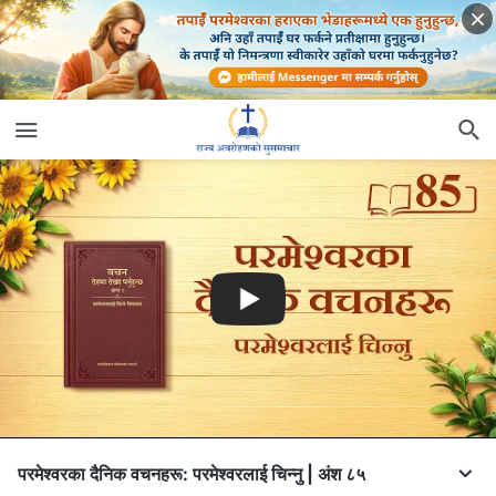
परमेश्‍वरका दैनिक वचनहरू: परमेश्‍वरलाई चिन्‍नु | अंश ८५