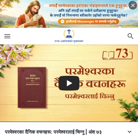
परमेश्‍वरका दैनिक वचनहरू: परमेश्‍वरलाई चिन्‍नु | अंश ७३