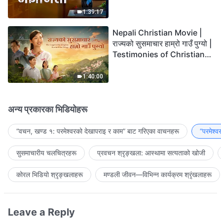
the Lord's Return?
1:39:17
Nepali Christian Movie |
राज्यको सुसमाचार हाम्रो गाउँ पुग्यो |
Testimonies of Christians
Welcoming the Lord's
Return
1:40:00
अन्य प्रकारका भिडियोहरू
“वचन, खण्ड १: परमेश्‍वरको देखापराइ र काम” बाट गरिएका वाचनहरू
“परमेश्
सुसमाचारीय चलचित्रहरू
प्रवचन श्रृङ्खला: आस्थामा सत्यताको खोजी
कोरल भिडियो श्रृङ्खलाहरू
मण्डली जीवन—विभिन्‍न कार्यक्रम श्रृंखलाहरू
Leave a Reply