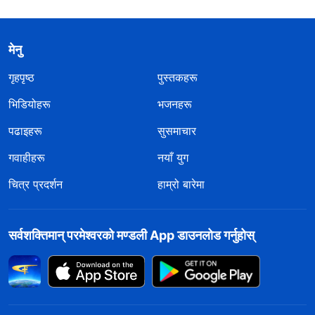
मेनु
गृहपृष्ठ
पुस्तकहरू
भिडियोहरू
भजनहरू
पढाइहरू
सुसमाचार
गवाहीहरू
नयाँ युग
चित्र प्रदर्शन
हाम्रो बारेमा
सर्वशक्तिमान्‌ परमेश्‍वरको मण्डली App डाउनलोड गर्नुहोस्