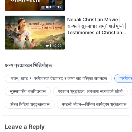
the Lord's Return?
1:39:17
Nepali Christian Movie |
राज्यको सुसमाचार हाम्रो गाउँ पुग्यो |
Testimonies of Christians
Welcoming the Lord's
Return
1:40:00
अन्य प्रकारका भिडियोहरू
“वचन, खण्ड १: परमेश्‍वरको देखापराइ र काम” बाट गरिएका वाचनहरू
“परमेश्
सुसमाचारीय चलचित्रहरू
प्रवचन श्रृङ्खला: आस्थामा सत्यताको खोजी
कोरल भिडियो श्रृङ्खलाहरू
मण्डली जीवन—विभिन्‍न कार्यक्रम श्रृंखलाहरू
Leave a Reply