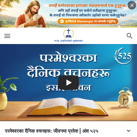
परमेश्‍वरका दैनिक वचनहरू: जीवनमा प्रवेश | अंश ५२५