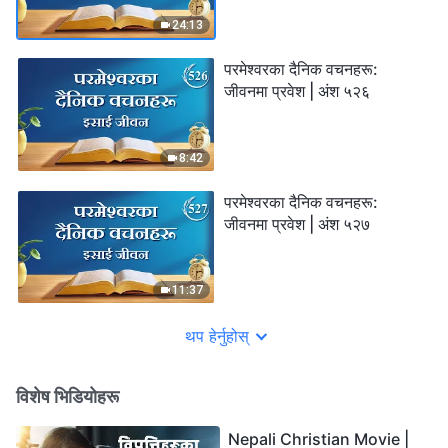
24:13
परमेश्‍वरका दैनिक वचनहरू:
जीवनमा प्रवेश | अंश ५२६
8:42
परमेश्‍वरका दैनिक वचनहरू:
जीवनमा प्रवेश | अंश ५२७
11:37
थप हेर्नुहोस्
विशेष भिडियोहरू
Nepali Christian Movie |