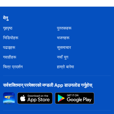
मेनु
गृहपृष्ठ
पुस्तकहरू
भिडियोहरू
भजनहरू
पढाइहरू
सुसमाचार
गवाहीहरू
नयाँ युग
चित्र प्रदर्शन
हाम्रो बारेमा
सर्वशक्तिमान्‌ परमेश्‍वरको मण्डली App डाउनलोड गर्नुहोस्