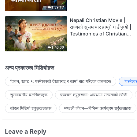
the Lord's Return?
1:39:17
Nepali Christian Movie |
राज्यको सुसमाचार हाम्रो गाउँ पुग्यो |
Testimonies of Christians
Welcoming the Lord's
Return
1:40:00
अन्य प्रकारका भिडियोहरू
“वचन, खण्ड १: परमेश्‍वरको देखापराइ र काम” बाट गरिएका वाचनहरू
“परमेश्
सुसमाचारीय चलचित्रहरू
प्रवचन श्रृङ्खला: आस्थामा सत्यताको खोजी
कोरल भिडियो श्रृङ्खलाहरू
मण्डली जीवन—विभिन्‍न कार्यक्रम श्रृंखलाहरू
Leave a Reply