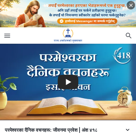
परमेश्‍वरका दैनिक वचनहरू: जीवनमा प्रवेश | अंश ४१८