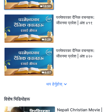
10:50
परमेश्‍वरका दैनिक वचनहरू:
जीवनमा प्रवेश | अंश ४१९
9:28
परमेश्‍वरका दैनिक वचनहरू:
जीवनमा प्रवेश | अंश ४२०
6:07
थप हेर्नुहोस्
विशेष भिडियोहरू
Nepali Christian Movie |