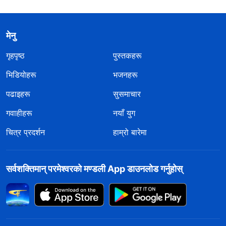
मेनु
गृहपृष्ठ
पुस्तकहरू
भिडियोहरू
भजनहरू
पढाइहरू
सुसमाचार
गवाहीहरू
नयाँ युग
चित्र प्रदर्शन
हाम्रो बारेमा
सर्वशक्तिमान्‌ परमेश्‍वरको मण्डली App डाउनलोड गर्नुहोस्