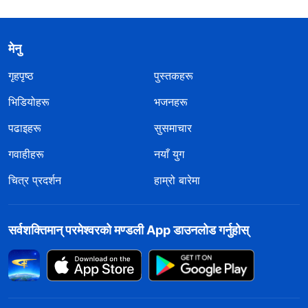
मेनु
गृहपृष्ठ
पुस्तकहरू
भिडियोहरू
भजनहरू
पढाइहरू
सुसमाचार
गवाहीहरू
नयाँ युग
चित्र प्रदर्शन
हाम्रो बारेमा
सर्वशक्तिमान्‌ परमेश्‍वरको मण्डली App डाउनलोड गर्नुहोस्