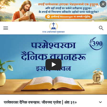
परमेश्‍वरका दैनिक वचनहरू: जीवनमा प्रवेश | अंश ३९०