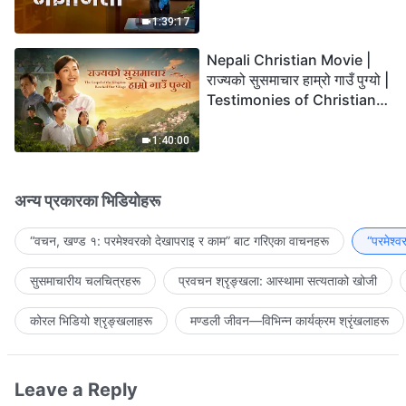
the Lord's Return?
1:39:17
Nepali Christian Movie |
राज्यको सुसमाचार हाम्रो गाउँ पुग्यो |
Testimonies of Christians
Welcoming the Lord's
Return
1:40:00
अन्य प्रकारका भिडियोहरू
“वचन, खण्ड १: परमेश्‍वरको देखापराइ र काम” बाट गरिएका वाचनहरू
“परमेश्
सुसमाचारीय चलचित्रहरू
प्रवचन श्रृङ्खला: आस्थामा सत्यताको खोजी
कोरल भिडियो श्रृङ्खलाहरू
मण्डली जीवन—विभिन्‍न कार्यक्रम श्रृंखलाहरू
Leave a Reply