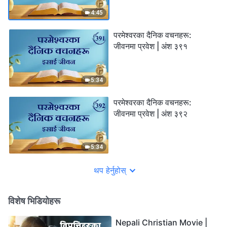
4:45
परमेश्‍वरका दैनिक वचनहरू:
जीवनमा प्रवेश | अंश ३९१
5:34
परमेश्‍वरका दैनिक वचनहरू:
जीवनमा प्रवेश | अंश ३९२
5:34
थप हेर्नुहोस्
विशेष भिडियोहरू
Nepali Christian Movie |