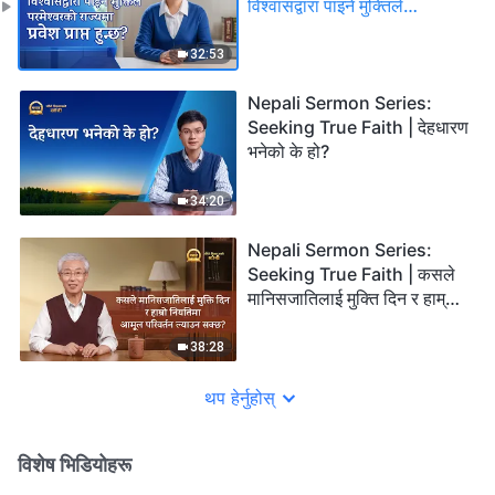
विश्‍वासद्वारा पाइने मुक्तिले
परमेश्‍वरको राज्यमा प्रवेश प्राप्त
हुन्छ?
32:53
Nepali Sermon Series:
Seeking True Faith | देहधारण
भनेको के हो?
34:20
Nepali Sermon Series:
Seeking True Faith | कसले
मानिसजातिलाई मुक्ति दिन र हाम्रो
नियतिमा आमूल परिवर्तन ल्याउन
सक्छ?
38:28
थप हेर्नुहोस्
विशेष भिडियोहरू