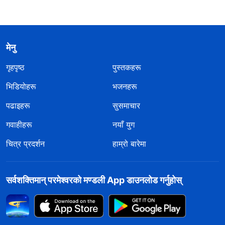
मेनु
गृहपृष्ठ
पुस्तकहरू
भिडियोहरू
भजनहरू
पढाइहरू
सुसमाचार
गवाहीहरू
नयाँ युग
चित्र प्रदर्शन
हाम्रो बारेमा
सर्वशक्तिमान्‌ परमेश्‍वरको मण्डली App डाउनलोड गर्नुहोस्