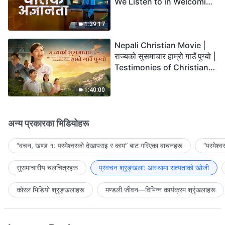
We Listen to in Welcoming
the Lord's Return?
1:39:17
Nepali Christian Movie |
राज्यको सुसमाचार हाम्रो गाउँ पुग्यो |
Testimonies of Christians
Welcoming the Lord's
Return
1:40:00
अन्य प्रकारका भिडियोहरू
“वचन, खण्ड १: परमेश्‍वरको देखापराइ र काम” बाट गरिएका वाचनहरू
“परमेश्
सुसमाचारीय चलचित्रहरू
प्रवचन श्रृङ्खला: आस्थामा सत्यताको खोजी
कोरल भिडियो श्रृङ्खलाहरू
मण्डली जीवन—विभिन्‍न कार्यक्रम श्रृंखलाहरू