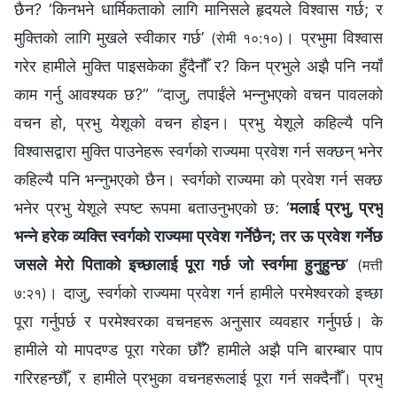
छैन? ‘किनभने धार्मिकताको लागि मानिसले हृदयले विश्‍वास गर्छ; र
मुक्तिको लागि मुखले स्वीकार गर्छ’
। प्रभुमा विश्‍वास
(रोमी १०:१०)
गरेर हामीले मुक्ति पाइसकेका हुँदैनौँ र? किन प्रभुले अझै पनि नयाँ
काम गर्नु आवश्यक छ?” “दाजु, तपाईंले भन्‍नुभएको वचन पावलको
वचन हो, प्रभु येशूको वचन होइन। प्रभु येशूले कहिल्यै पनि
विश्‍वासद्वारा मुक्ति पाउनेहरू स्वर्गको राज्यमा प्रवेश गर्न सक्छन् भनेर
कहिल्यै पनि भन्‍नुभएको छैन। स्वर्गको राज्यमा को प्रवेश गर्न सक्छ
भनेर प्रभु येशूले स्पष्ट रूपमा बताउनुभएको छ: ‘
मलाई प्रभु, प्रभु
भन्ने हरेक व्यक्ति स्वर्गको राज्यमा प्रवेश गर्नेछैन; तर ऊ प्रवेश गर्नेछ
जसले मेरो पिताको इच्‍छालाई पूरा गर्छ जो स्वर्गमा हुनुहुन्छ
’
(मत्ती
। दाजु, स्वर्गको राज्यमा प्रवेश गर्न हामीले परमेश्‍वरको इच्‍छा
७:२१)
पूरा गर्नुपर्छ र परमेश्‍वरका वचनहरू अनुसार व्यवहार गर्नुपर्छ। के
हामीले यो मापदण्ड पूरा गरेका छौँ? हामीले अझै पनि बारम्‍बार पाप
गरिरहन्छौँ, र हामीले प्रभुका वचनहरूलाई पूरा गर्न सक्दैनौँ। प्रभु