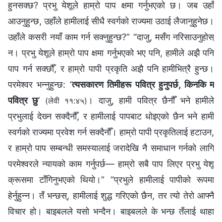
हुनसक्छ? प्रभु येशूले हाम्रो पाप क्षमा गर्नुभएको छ। जब उहाँ
आउनुहुन्छ, उहाँले हामीलाई सीधै स्वर्गको राज्यमा उठाई लैजानुहुनेछ।
उहाँले कसरी नयाँ काम गर्न सक्‍नुहुन्छ?” “दाजु, मसँग नरिसाउनुहोस्
न। प्रभु येशूले हाम्रो पाप क्षमा गर्नुभएको भए पनि, हामीले अझै पनि
पाप गर्न सक्छौँ, र हाम्रो पापी प्रकृति अझै पनि हामीभित्रै हुन्छ।
परमेश्‍वर भन्नुहुन्छ: ‘
त्यसकारण तिमीहरू पवित्र हुनुपर्छ, किनकि म
पवित्र छु
’
। दाजु, हामी पवित्र छैनौँ भने हामीले
(लेवी ११:४५)
प्रभुलाई देख्‍न सक्दैनौँ, र हामीलाई पापबाट धोइएको छैन भने हामी
स्वर्गको राज्यमा प्रवेश गर्न सक्दैनौँ। हाम्रो पापी प्रकृतिलाई हटाउन,
र हाम्रो पाप सम्‍बन्धी समस्यालाई जरादेखि नै समाधान गर्नको लागि
परमेश्‍वरले न्यायको काम गर्नुपर्छ— हाम्रो सबै पाप लिएर प्रभु येशू
क्रूसमा टाँगिनुभएको थियो।” “प्रभुले हामीलाई पापीको रूपमा
हेर्नुहुन्‍न। तँ भन्छस्, हामीलाई शुद्ध गरिएको छैन, तर त्यो तेरो आफ्‍नै
विचार हो। बाइबलले यसो भन्दैन। बाइबलले के भन्छ तँलाई थाहा