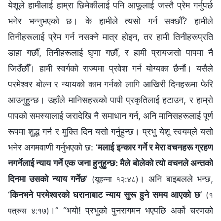
येशूले हामीलाई हाम्रा छिमेकीलाई पनि आफूलाई जस्तै प्रेम गर्नुपर्छ
भनेर भन्‍नुभएको छ। के हामीले त्यसो गर्न सक्छौँ? हामीले
तिनीहरूलाई प्रेम गर्न नसक्‍ने मात्र होइन, तर हामी तिनीहरूप्रति
डाहा गर्छौँ, तिनीहरूलाई घृणा गर्छौँ, र हामी प्रायजसो पापमा नै
जिउँछौँ। हामी स्वर्गको राज्यमा प्रवेश गर्न योग्यका छैनौं। यसैले
परमेश्‍वर बोल्‍न र न्यायको काम गर्नको लागि आखिरी दिनहरूमा फेरि
आउनुहुन्छ। उहाँले मानिसहरूको पापी प्रकृतिलाई हटाउन, र हाम्रो
पापको समस्यालाई जरादेखि नै समाधान गर्न, अनि मानिसहरूलाई पूर्ण
रूपमा शुद्ध गर्न र मुक्ति दिन यसो गर्नुहुन्छ। प्रभु येशू स्वयम्‌ले यसो
भनेर अगमवाणी गर्नुभएको छ: ‘
मलाई इन्कार गर्ने र मेरा वचनहरू ग्रहण
नगर्नेलाई न्याय गर्ने एक जना हुनुहुन्छ: मैले बोलेको त्यो वचनले अन्तको
दिनमा उसको न्याय गर्नेछ
’
। अनि बाइबलले भन्छ,
(यूहन्‍ना १२:४८)
‘
किनभने परमेश्‍वरको घरानाबाट न्याय सुरू हुने समय आएको छ
’
(१
।” “भयो! प्रभुको पुनरागमन भएपछि अर्को चरणको
पत्रुस ४:१७)