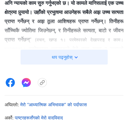
अनि न्यायको काम सुरु गर्नुभएको छ। यो कामले मानिसलाई एक उच्च
क्षेत्रमा पुर्‍यायो। उहाँको प्रभुत्वमा आउनेहरू सबैले अझ उच्च सत्यता
प्राप्त गर्नेछन् र अझ ठूला आशिषहरू प्राप्त गर्नेछन्। तिनीहरू
साँच्चिकै ज्योतिमा जिउनेछन्, र तिनीहरूले सत्यता, बाटो र जीवन
प्राप्त गर्नेछन्
”
(वचन, खण्ड १। परमेश्‍वरको देखापराइ र काम।
। परमेश्‍वरका वचनहरूले मेरो हृदय स्पष्ट र उज्यालो
प्रस्तावना)
थप पढ्नुहोस्
बनायो। मैले मेरो दाजुलाई भनेँ, “परमेश्‍वर आखिरी दिनहरूमा न्यायको
काम गर्न आउनुहुन्छ भन्दैमा प्रभु येशूको छुटकाराको काम व्यर्थ भयो
भन्‍ने हुँदैन। प्रभु येशूले मानिसहरूको पाप क्षमा गर्नुभयो ताकि
तिनीहरूलाई उप्रान्त व्यवस्थाद्वारा दोषी नठहराइयोस् अनि दण्ड
नदिइयोस्, तर प्रभु येशूले गर्नुभएको काम छुटकाराको काम मात्रै
थियो, मानिसहरूलाई शुद्ध पार्ने र मुक्ति दिने काम थिएन। हामी सबै
अघिल्लो:
मेरो “आध्यात्मिक अभिभावक” को पर्दाफास
अझै पापमा जिइरहेका छौँ। परमेश्‍वरको आखिरी दिनहरूको न्यायको
अर्को:
पाष्टरहरूसँगको मेरो वादविवाद
कामविना, हामी पापबाट उम्‍कन र परमेश्‍वरको राज्यमा प्रवेश गर्न