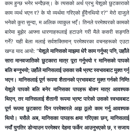
काम हुन्छ भनेर भन्दैछस्। के त्यसको अर्थ प्रभु येशूको छुटकाराको
काम व्यर्थ भएन र? के यो व्यर्थमा गरिएको हुँदैनथियो र?” मेरो दाजुले
भनेको कुरा सुन्दा, म अलिक व्याकुल भएँ। तिनले परमेश्‍वरको कामको
बारेमा बुझेर आफ्‍ना धारणाहरूलाई हटाउने गरी मैले कसरी सङ्गति
गर्ने? यही बेला मलाई सर्वशक्तिमान्‌ परमेश्‍वरका वचनहरूको एउटा
खण्ड याद आयो: “
येशूले मानिसको माझमा धेरै काम गर्नुभए पनि, उहाँले
सारा मानवजातिको छुटकारा मात्र पूरा गर्नुभयो र मानिसको पापको
बलि बन्नुभयो; उहाँले मानिसलाई उसका सबै भ्रष्ट स्वभावबाट मुक्त गर्नु
भएन। मानिसलाई पूर्ण रूपमा शैतानको प्रभावबाट मुक्त गर्नको निम्ति
येशूले पापको बलि बनेर मानिसका पापहरू बोक्न मात्र आवश्यक
थिएन, तर मानिसलाई शैतानी रूपमा भ्रष्ट पारेको उसको स्वभावबाट
पूर्ण रूपमा छुटकारा दिन परमेश्‍वरले अझ ठूलो काम गर्नु आवश्यक
थियो। यसैले अब, मानिसका पापहरू क्षमा गरिएका छन्, मानिसलाई
नयाँ युगतिर डोऱ्याउन परमेश्‍वर देहमा फर्केर आउनुभएको छ, र सजाय