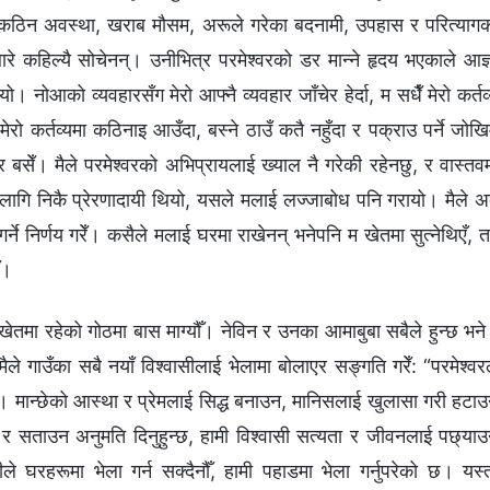
थकान, कठिन अवस्था, खराब मौसम, अरूले गरेका बदनामी, उपहास र परित्याग
ारे कहिल्यै सोचेनन्। उनीभित्र परमेश्‍वरको डर मान्ने हृदय भएकाले आज्
 नोआको व्यवहारसँग मेरो आफ्नै व्यवहार जाँचेर हेर्दा, म सधैँ मेरो कर्तव
ो कर्तव्यमा कठिनाइ आउँदा, बस्ने ठाउँ कतै नहुँदा र पक्राउ पर्ने जोख
र बसेँ। मैले परमेश्‍वरको अभिप्रायलाई ख्याल नै गरेकी रहेनछु, र वास्तव
रा लागि निकै प्रेरणादायी थियो, यसले मलाई लज्जाबोध पनि गरायो। मैले 
र्ने निर्णय गरेँ। कसैले मलाई घरमा राखेनन् भनेपनि म खेतमा सुत्नेथिएँ, 
ँ।
ो खेतमा रहेको गोठमा बास माग्यौँ। नेविन र उनका आमाबुबा सबैले हुन्छ भन
ले गाउँका सबै नयाँ विश्‍वासीलाई भेलामा बोलाएर सङ्गति गरेँ: “परमेश्‍वर
न्छ। मान्छेको आस्था र प्रेमलाई सिद्ध बनाउन, मानिसलाई खुलासा गरी हटा
 र सताउन अनुमति दिनुहुन्छ, हामी विश्‍वासी सत्यता र जीवनलाई पछ्या
े घरहरूमा भेला गर्न सक्दैनौँ, हामी पहाडमा भेला गर्नुपरेको छ। यस्