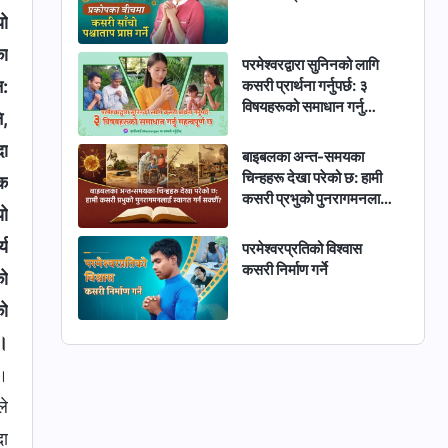
यो
का
परमेश्‍वरद्वारा सुनिनको लागि
कसरी प्रार्थना गर्नुपर्छ: ३
न:
विषयहरूको समाधान गर्नु
ि,
महत्वपूर्ण छ
दा
बाइबलका अन्त-समयका
चिन्हहरू देखा परेको छ: हामी
िक
कसरी प्रभुको पुनरागमनलाई
यो
स्वागत गर्न सक्छौं?
्य
परमेश्‍वरप्रतिको विश्‍वास
कसरी निर्माण गर्ने
को
को
न।
४।
े
दा