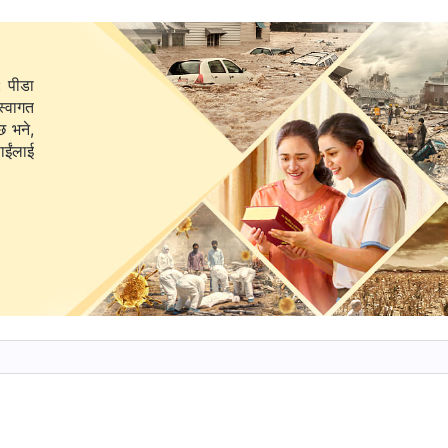
णाहरू विकास गर्छन् र तिनीहरूमा प्रतिरोध उत्पन्न हुन्छ, अनि तिनीह
ममा व्यस्तता हुँदैन, र मानिसहरूलाई कर्तव्य निर्वाह गर्न सजिलो बन्छ,
: पीडा
मेरो कर्तव्य निभाउन सधैँ यति सजिलो हुने भए त गज्जब हुनेथ्यो।’ तिनीह
स्वागत
ो दैहिक आरामको लोभ गर्छन्। के यस्ता मानिसहरू आफ्नो कर्तव्यनिर्वाह
छ भने,
पित हुन इच्छुक भएको दाबी गर्छन्, तर तिनीहरूको समर्पणमा सर्तहरू हुन्छन
सँग मिल्‍नुपर्छ र त्यसले तिनीहरूलाई कुनै कठिनाइ भोगाउनु हुँदैन। य
ूले गुनासै गुनासो गर्छन् र परमेश्‍वरविरुद्ध विद्रोह र विरोधसमेत गर्छन
 मानिसहरू हुन्। जब परमेश्‍वरका कार्यहरू तिनीहरूका धारणा र चाहनाहरूस
ुँदैन, तब तिनीहरू समर्पित हुन सक्छन्। तर यदि परमेश्‍वरको काम तिनीहरू
नुपर्ने वा मूल्य चुकाउनुपर्ने हुन्छ भने, तिनीहरू समर्पित हुन सक्दैनन
रोधी र रिसाएका हुन्छन्। तिनीहरू आफूले ठूलो कठिनाइ सहिरहेको ठान्छन्
तालाई प्रेम गर्दैनन् भन्‍ने देखाउँछ
”
(वचन, खण्ड ३। आखिरी दिनहरू
ेँ, कतिपय मानिस आफ्नो कर्तव्यमा सबथोक सहज भइदिओस् भन्‍ने चाहन्छन
धी हुन थाल्छन् र गुनासो गर्छन्। यस्ता मानिस आलसी हुन्छन्, देहको सु