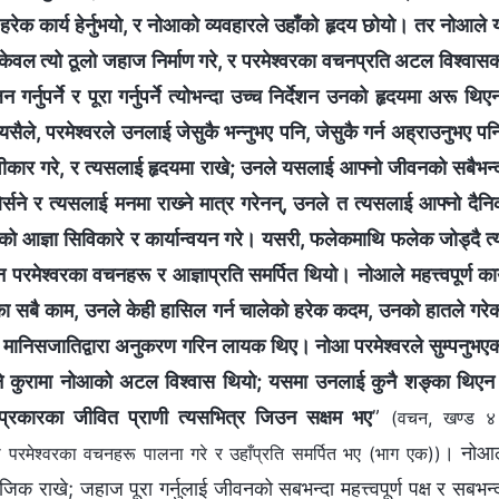
 हरेक कार्य हेर्नुभयो, र नोआको व्यवहारले उहाँको हृदय छोयो। तर नोआले 
 केवल त्यो ठूलो जहाज निर्माण गरे, र परमेश्‍वरका वचनप्रति अटल विश्‍वास
पर्ने र पूरा गर्नुपर्ने त्योभन्दा उच्‍च निर्देशन उनको हृदयमा अरू थिए
ैले, परमेश्‍वरले उनलाई जेसुकै भन्‍नुभए पनि, जेसुकै गर्न अह्राउनुभए पन
 स्वीकार गरे, र त्यसलाई हृदयमा राखे; उनले यसलाई आफ्‍नो जीवनको सबैभन्
नबिर्सने र त्यसलाई मनमा राख्‍ने मात्र गरेनन्, उनले त त्यसलाई आफ्नो दैन
रको आज्ञा सिविकारे र कार्यान्वयन गरे। यसरी, फलेकमाथि फलेक जोड्दै त्
ेश्‍वरका वचनहरू र आज्ञाप्रति समर्पित थियो। नोआले महत्त्वपूर्ण कार
रेका सबै काम, उनले केही हासिल गर्न चालेको हरेक कदम, उनको हातले गरे
मानिसजातिद्वारा अनुकरण गरिन लायक थिए। नोआ परमेश्‍वरले सुम्पनुभए
भन्‍ने कुरामा नोआको अटल विश्‍वास थियो; यसमा उनलाई कुनै शङ्का थिए
हरप्रकारका जीवित प्राणी त्यसभित्र जिउन सक्षम भए
”
(वचन, खण्ड 
। नोआल
 परमेश्‍वरका वचनहरू पालना गरे र उहाँप्रति समर्पित भए (भाग एक))
क राखे; जहाज पूरा गर्नुलाई जीवनको सबभन्दा महत्त्वपूर्ण पक्ष र सबभन्