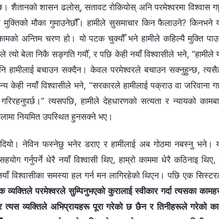
छ। शैतानको शासन ढलोस्, सतावट रोकियोस् अनि परमेश्‍वरमा विश्‍वास गर्
ले मुक्तिको मौका गुमाउनेछौँ। हामीले सुसमाचार किन फैलाउने? किनभने 
कामको अन्तिम चरण हो। यो पटक चुक्यौँ भने हामीले कहिल्यै मुक्ति पाउ
त्यो बेला निकै सङ्गति गर्यौँ, र पछि केही नयाँ विश्‍वासीले भने, “हामीले 
पनि हामीलाई बचाउन सक्दैन। केवल परमेश्‍वरले बचाउन सक्नुहुन्छ, त्यसै
अन्य केही नयाँ विश्‍वासीले भने, “सरकारले हामीलाई पक्राउ वा जरिवाना गर
ा गरिरहनुपर्छ।” त्यसपछि, हामीले देहधारणको सत्यता र न्यायको कामबा
भेलामा नियमित उपस्थित हुनसक्ने भए।
 दियो। नेविन फस्नेछु भनेर डराए र हामीलाई अब गोठमा नबस्नु भने। 
ग गर्नुपर्ने धेरै नयाँ विश्‍वासी थिए, हाम्रो काममा धेरै कठिनाइ थिए,
 नयाँ विश्‍वासीका समस्या हल गर्न मन लागिरहेको थिएन। पछि एक सिस्टर
 व्यक्तिले परमेश्‍वरले सुम्पिनुभएको कुरालाई स्वीकार गर्दा त्यसका कामह
 त्यस व्यक्तिले अभिप्रायहरू पूरा गरेको छ छैन र तिनीहरूले गरेको क