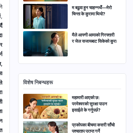
ने
म बढुवा हुन चाहन्नथेँ—मेरो
चिन्ता के कुरामा थियो?
ा,
दै
दा
मैले आफ्नी आमाको गिरफ्तारी
र जेल सजायबाट सिकेको कुरा
ार
्ण
न,
मा
विशेष निबन्धहरू
ले
रा
महामारी आएको छ:
ती
परमेश्‍वरको सुरक्षा पाउन
इसाईले के गर्नुपर्छ?
ञा
उन
प्रकोपका बीचमा कसरी साँचो
ित
पश्चाताप प्राप्त गर्ने