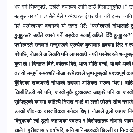
भर गर्न सिक्नुपर्छ, उहाँले तपाईंका लागि ठाउँ मिलाउनुहुनेछ।” 
महसुस गरायो। त्यसैले मैले परमेश्‍वरलाई प्रार्थना गरी हाम्रा लागि 
मैले परमेश्‍वरका वचनको यो खण्ड भेटेँ: “
परमेश्‍वरले नोआलाई ठ
हुनुहुन्छ? उहाँले त्यसो गर्ने सङ्केत मलाई कहिले दिँदै हुनुहुन
परमेश्‍वरले उनलाई भन्‍नुभएको प्रत्येक कुरालाई हृदयमा लिए र त्
गरेपछि, नोआले अलिकति पनि लापरवाही नगरी परमेश्‍वरले भन्नुभएको 
कुरा हो। दिनहरू बिते, वर्षहरू बिते, आज भोलि बन्यो, यो वर्ष अर्को
तर यो सम्पूर्ण समयभरि नोआ परमेश्‍वरले सुम्पनुभएको महत्त्वपूर्ण क
कुँदिएका शब्दजस्तै नोआको हृदयमा अङ्कित भएका थिए। बाहि
खिसीटिउरी गरे पनि, जस्तोसुकै दुःखकष्ट आइपरे पनि वा जस्तोसुक
सुम्पिइएको काममा कहिल्यै निराश नभई वा लत्तो छोड्ने सोच नर
उनको जीवनका वास्तविकता बनेका थिए। नोआले ठूलो जहाज निर्माणको
दिनुभएको त्यो ठूलो जहाजका स्वरूप र विशेषताहरू नोआले सा
थाले। हुरीबतास र वर्षाभरि, अनि मानिसहरूको खिल्ली वा निन्द