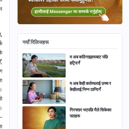
 र
्,
नयाँ रिलिजहरू
्क
कै
म अब कठिनाइहरूबाट पछि
ँ,
हट्दिनँ
ँग
ला
म अब केही कर्तव्यलाई उच्च र
ँ।
केहीलाई निम्न ठान्दिनँ
यो
ँ।
गिरफ्तार भएपछि मैले सिकेका
पाठहरू
्—
मा