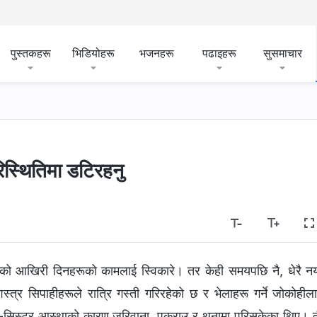
पुस्तकहरू
भिडियोहरू
भजनहरू
पढाइहरू
सुसमाचार
िस्थितिमा डटिरहनु
‍वरको आखिरी दिनहरूको कामलाई स्विकारे। तर केही समयपछि नै, धेरै नय
्र सिपाहीहरूले रात्रि गस्ती गरिरहेको छ र भेलाहरू गर्ने जोकोहील
ी ब्रदर-सिस्टर आस्थाको कारण जरिवाना, पक्राउ र थुनामा परिसकेका थिए। 