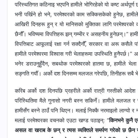
परिस्थतिगत कठिनाइ भएपनि हामीले भोगिरहेको यो कष्ट अर्थपूर्ण 
भनी पर्खिने हो भने, परमेश्‍वरको काम सक्किसकेको हुनेछ, हामी
आखिरी दिनहरू हुन् र यो मानिसको मुक्तिका लागि परमेश्‍वरको 
छैनौँ। भविष्यमा विपत्तिहरू झन् गम्भीर र असहनीय हुनेछन्।” हामीले 
विपत्तिबाट आफूलाई रक्षा गर्न सक्दैनौँ, सरकार वा अरू कसैले 
हामीले परमेश्‍वरमा विश्‍वास गरी भेलाहरूमा उपस्थिति हुनैपर्छ।” 
भनेर डराउनुहुँदैन, सबथोक परमेश्‍वरको हातमा छ, हामीले भेल
सङ्गति गर्यौँ। अर्को दश दिनसम्म मलजल गरेपछि, तिनीहरू सबै 
करिब अर्को दश दिनपछि प्रहरीले अर्को रात्री गस्तीको आदेश
परिस्थितिमा मैले गुनासो नगरी बस्न सकिनँ। हामीले मलजल र सहयो
हामीसँग बस्ने ठाउँ पनि थिएन। मलाई निक्कै नरमाइलो लाग्यो र
मलाई परमेश्‍वरका वचनको एउटा खण्ड पठाइन्: “
किनभने कुनै एक
असल वा खराब के छन् र त्यस व्यक्तिले समर्पण गरेको छ छैन र