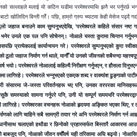
उनको सल्लाहले मलाई यो कठिन घडीमा परमेश्‍वरमाथि झनै भर पर्नुपर्छ भन्‍
बाटो खोलिदिन बिन्ती गरेँ। पछि, हाम्रो ग्रुप च्याटमा केही मेसेज पढ्दै गर्द
ूलो जहाज बनाउने काम सुम्पनुभएदेखि, ‘परमेश्‍वरले कहिले संसार नष्ट गर्
्छ?’ भनेर उनले एक पल पनि सोचेनन्। नोआले यस्ता कुरामा चिन्तन गर्नुभन्
यसपछि प्रत्येकलाई कार्यान्वयन गरे। परमेश्‍वरले सुम्पनुभएको कुरा स्वीक
ठूलो जहाज निर्माण गर्न थाले, मानौँ यो उनको जीवनको सबैभन्दा महत्त्वपूर
 वर्ष भयो। परमेश्‍वरले नोआलाई कहिल्यै निरीक्षण गर्नुभएन, र हौसला दिनुभए
ाममा लागिरहे। परमेश्‍वरले भन्‍नुभएको एकएक शब्द र वाक्यांश ढुङ्गाको पाटी
री संसारमा जे-जस्ता परिवर्तनहरू भए पनि, उनका वरपरका मानिसहरू
ै समस्याको सामना गर्नुपरे पनि, उनी यो सम्पूर्ण समयभरि परमेश्‍वरद्वा
ाखी लागिरहे। परमेश्‍वरका वचनहरू नोआको हृदयमा अङ्कित भएका थिए, र 
 लागि चाहिने सबै सामग्री तयार गरे अनि परमेश्‍वरले निर्माण गर्न आज्
वधानीसाथ चलाएको हथौडा र छिनोको प्रहारमार्फत बिस्तारै आकारमा आ
ाको बाबजुद पनि, नोआको जीवन वर्षौंवर्ष यही तरिकामा अघि बढ्यो। नोआस