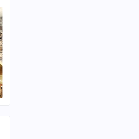
रू
 र
रू
मा
्—
दि
्।
ित
का
्।
 र
का
्।
ख-