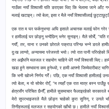
गाउँका नयाँ विश्‍वासी यति डराएका थिए कि भेलामा जाने आँट गर
मलाई खटाइन्। त्यो बेला, इसा र मैले नयाँ विश्‍वासीलाई छुट्टाछु
एक रात म घर फर्कनुभन्दा अघि इसाले अचानक मलाई फोन गरेर घरबे
र हामीलाई घर छोड्नु भन्दैछिन् भनेर सुनाइन्। मैले सोचेँ, “यति 
गर्यौँ, तर, याना र उनको छोराले पक्राउ परिन्छ भन्‍ने डरले हाम
दुःख लाग्यो, अन्यायमा परेजस्तो भयो। त्यो रात पानी परिरहेको थि
तर अझैपनि मलजल र सहयोग चाहिने धेरै नयाँ विश्‍वासी थिए। हाम
खडा हुने सम्भावना कम हुनेथ्यो, र हामी आफ्नो जिम्मेवारीबाट भाग
कि भनी खोज्ने निर्णय गरेँ। पछि, एक नयाँ विश्‍वासी हामीलाई उ
त्यो बेला, म यो सोचेर रोएँ, “म त्यहाँ एक रात मात्र बस्न पाउँछु
क्षेत्रसँग परिचित छैनौँ, हामीले सुसमाचार फैलाइरहेको सरकारल
मेरो सुपरभाइजरले मैले छोड्न चाहेको कुरा सुनिन्, र उनले भन
तिनीहरूलाई मलजल र सहयोगको खाँचो छ। हामीले नयाँ विश्‍वासीलाई छ