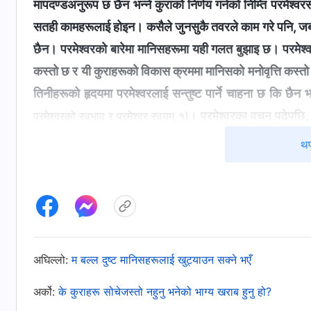
मापदण्डअनुरूप छ छैन भन्‍ने कुराको निर्णय गर्नको निम्ति परमेश्‍व
सतही कामहरूलाई होइन। कसैले जुनसुकै तवरले काम गरे पनि, जबसम्‍म 
छैन। परमेश्‍वरको बारेमा मानिसहरूमा यही गलत बुझाइ छ। परमेश्‍वरल
कस्तो छ र यी कुराहरूको विकास क्रममा मानिसको मनोवृत्ति कस्तो छ भ
तिनीहरूको हृदयमा परमेश्‍वरलाई सन्तुष्ट पार्ने चाहना छ कि छैन भनेर
। परमेश्‍वरका वचन पढेपछि, म
परमेश्‍वरको स्वभाव र परमेश्‍वर स्वयम् १)
मलाई आफ्नो कर्तव्य निर्वाह गर्दैछु, यो सहज हुनुपर्छ, र नयाँ विश्‍व
थप
सतावट भोग्दा कसैले मलाई बास दिन खोजेनन्, र हाम्रो काममा कैय
सत्यताका लागि उत्सुक नरहेकोबारे गुनासो गरेँ। मलाई काम निकै
समर्पित हुन चाहिनँ। मैले केवल आफ्नो देहको हितबारे सोचेँ र पर
लाज लाग्यो। पछि, एउटा सिस्टरले यो सम्झौटो पठाइन्: “कष्ट उठ
आफ्नै देहको हितलाई ख्याल गर्नुभयो? यस्तो कुन भ्रष्ट स्वभावले ग
अघिल्लो:
म बल्ल दुष्ट मानिसहरूलाई खुट्याउन सक्ने भएँ
पछि, मैले परमेश्‍वरका वचनको यो खण्ड भेटें: “
अब, के तेरा धारणाह
अर्को:
के कुराहरू सोचेजस्तो नहुनु भनेको भाग्य खराब हुनु हो?
उदाहरणको लागि, कार्यव्यस्तता आउन सक्छ, र आफ्नो कर्तव्य रा