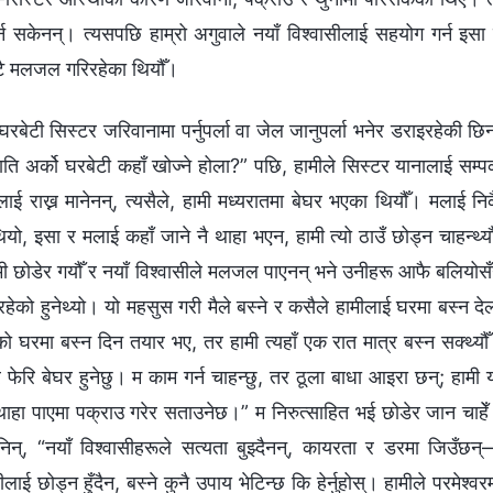
्न सकेनन्। त्यसपछि हाम्रो अगुवाले नयाँ विश्‍वासीलाई सहयोग गर्न इसा
ट्टै मलजल गरिरहेका थियौँ।
टी सिस्टर जरिवानामा पर्नुपर्ला वा जेल जानुपर्ला भनेर डराइरहेकी छिन
राति अर्को घरबेटी कहाँ खोज्ने होला?” पछि, हामीले सिस्टर यानालाई सम्पर
ीलाई राख्न मानेनन्, त्यसैले, हामी मध्यरातमा बेघर भएका थियौँ। मलाई नि
यो, इसा र मलाई कहाँ जाने नै थाहा भएन, हामी त्यो ठाउँ छोड्न चाहन्थ्यौ
ी छोडेर गयौँ र नयाँ विश्‍वासीले मलजल पाएनन् भने उनीहरू आफै बलियोस
िरहेको हुनेथ्यो। यो महसुस गरी मैले बस्ने र कसैले हामीलाई घरमा बस्न दे
नको घरमा बस्न दिन तयार भए, तर हामी त्यहाँ एक रात मात्र बस्न सक्थ्यौ
 र फेरि बेघर हुनेछु। म काम गर्न चाहन्छु, तर ठूला बाधा आइरा छन्; हामी 
े थाहा पाएमा पक्राउ गरेर सताउनेछ।” म निरुत्साहित भई छोडेर जान चाहे
िन्, “नयाँ विश्‍वासीहरूले सत्यता बुझ्दैनन्, कायरता र डरमा जिउँछन
ोड्न हुँदैन, बस्ने कुनै उपाय भेटिन्छ कि हेर्नुहोस्। हामीले परमेश्‍वर