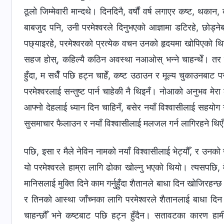
ठूलो जिम्मेवारी मान्दथे। दिनदिनै, वर्षौं वर्ष लगाएर कष्ट, 
बाबजुद पनि, उनी परमेश्‍वरले दिनुभएको आज्ञामा डटिरहे, छोड्नेब
पछ्याइरहे, परमेश्‍वरको प्रत्येक वचन उनको हृदयमा खोपिएको थियो।
सहज होस्, कहिल्यै कठिन अवस्था नआओस् भन्‍ने चाहन्थेँ। तर मेर
हुँदा, म सधैँ पछि हट्न चाहेँ, कष्ट उठाउन र मूल्य चुकाउनबाट प
परमेश्‍वरलाई सन्तुष्ट पार्न चाहेकी नै थिइनँ। नोआको अनुभव मे
आफ्नो देहलाई ध्यान दिन चाहिनँ, बसेर नयाँ विश्‍वासीलाई सहयोग ग
सुसमाचार फैलाउन र नयाँ विश्‍वासीलाई मलजल गर्न लागिरहने थिए
पछि, इसा र मैले नेविन नामको नयाँ विश्‍वासीलाई भेट्यौँ, र उनक
यो परमेश्‍वरले हाम्रा लागि ढोका खोल्नु भएको थियो। त्यसपछि, मै
मानिसलाई मुक्ति दिने काम गर्नुहुँदा शैतानले बाधा दिन खोजिरह
र तिनको आस्था जाँच्नका लागि परमेश्‍वरले शैतानलाई बाधा दिन
चाहन्छौँ भने कष्टबाट पछि हट्न हुँदैन। सतावटका कारण हामील