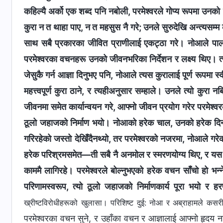
कहिल्यै अर्को एक शब्द पनि नबोली, परमेश्‍वरले गोप्य रूपमा उनको
कुरा न त थाहा पाए, न त महसुस नै गरे; उनले सुरुदेखि अन्त्यसम्म
साथ सबै प्रकारका जीवित प्राणीलाई एकट्ठा गरे। नोआले पालन गर्नु
परमेश्‍वरका वचनहरू उनको जीवनभरिका निर्देशन र लक्ष्य थिए। त्यस
जेसुकै गर्न आज्ञा दिनुभए पनि, नोआले त्यस कुरालाई पूर्ण रूपमा
महत्त्वपूर्ण कुरा ठाने, र त्यहीअनुसार सम्हाले। उनले त्यो कुरा 
जीवनमा समेत कार्यान्वयन गरे, आफ्नो जीवन प्रयोग गरेर परमेश्‍व
ठूलो जहाजको निर्माण भयो। नोआको हरेक चाल, उनको हरेक दिन परम
गरिरहेको जस्तो देखिँदैनथ्यो, तर परमेश्‍वरको नजरमा, नोआले ग
हरेक परिश्रमसमेत—ती सबै नै अनमोल र स्मरणयोग्य थिए, र यस 
काममै लागिरहे। परमेश्‍वरले बोल्नुभएको हरेक वचन साँचो हो 
परिणामस्वरूप, त्यो ठूलो जहाजको निर्माणकार्य पूरा भयो र 
ख्रीष्टविरोधीहरूको खुलासा। परिशिष्ट दुई: नोआ र अब्राहामले कसरी
परमेश्‍वरका वचन सुने, र उहाँका वचन र आज्ञालाई आफ्नो हृदय नजि