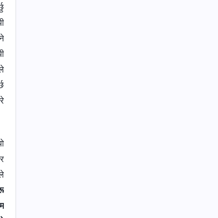
छु
यी
ने
यी
ले
्छ
रे
यो
 र
ले
रू
ाम