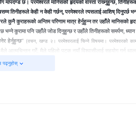
रसँग मापदण्ड छ। परमेश्‍वरले मानिसको हृदयको वास्ता राख्‍नुहुन्छ, तिनीहरू
तिनीहरूले केही न केही गर्छन्, परमेश्‍वरले त्यसलाई आशिष् दिनुपर्छ भन्‍
े कुनै कुराहरूको अन्तिम परिणाम मात्र हेर्नुहुन्‍न तर उहाँले मानिसको हृ
न्‍ने कुरामा पनि उहाँले जोड दिनुहुन्छ र उहाँले तिनीहरूको समर्पण, ध्यान
 हेर्नुहुन्छ
”
(वचन, खण्ड २। परमेश्‍वरलाई चिन्‍ने विषयमा। परमेश्‍वरको का
ैले आत्मचिन्तन गरेँ: मैले पहिलो पटक नयाँ विश्‍वासीलाई सहयोग गर्न थाल्
ासीले मलाई बुझ्नेछन्, बास दिनेछन् र मेरो रक्षा गर्नेछन् भन्‍ने लाग्थ्यो। मै
 पढ्नुहोस्
ौँ समस्या आए, मैले केवल आफूले भोगेको कठिन परिस्थिति र नयाँ विश्‍वा
 कठिन लाग्यो र घर जान चाहन्थेँ। कष्ट उठाउने र मूल्य चुकाउने कुरामा
मेश्‍वरको अभिप्रायलाई बिलकुलै ख्याल गरिनँ। यो कुरा सम्झेपछि, मलाई नि
ाउने र मूल्य चुकाउने कुरामा तपाईं किन समर्पित हुन सक्नुभएन? किन सध
रायो?” सिस्टरका यी प्रश्नहरूमा म निरन्तर घोत्लिरहेँ।
रूसँग नमिल्ने कुराहरू आइपर्दा त्यसले तेरो कर्तव्यपालनमा असर पार्न सक्
म्ररी निर्वाह गर्न मानिसहरूले केही कठिनाइ सहनुपर्ने र अलिअलि मूल