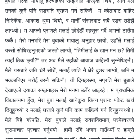
बुबाले गरेको मायालु हेरचाहको सम्झनाले भरिएको थियो, अनि मैले
उनको कुनै पनि सङ्‍गति ग्रहण गर्न सकिनँ। म कोठाबाट बाहिर
निस्किँदा, आकाश धुम्म थियो, र मानौँ संसारबाट सबै रङ्ग उडेझैँ
लाग्थ्यो। म आफ्नो प्राणले मलाई छोडेझैँ महसुस गर्दै आफ्नो ठाउँमा
फर्केँ। मेरो मनभरि मेरा बुबाको मायालु अनुहार छायो, उहाँले मलाई
यस्तो सोधिरहनुभएको जस्तो लाग्यो, “तिमीलाई के खान मन छ? तिमी
त्यहाँ ठिक छ्यौ?” तर अब मैले उहाँको आवाज कहिल्यै सुन्नेथिइनँ।
मैले यसबारे जति धेरै सोचेँ, मलाई त्यति नै धेरै दुःख लाग्यो, अनि म
भक्कानिएर नरोई बस्नै सकिनँ। ती दिनहरूमा, मप्रति मेरा बुबाले
देखाएको दयाका सम्झनाहरू मेरो मनमा उर्लेर आइरहे। म प्राथमिक
विद्यालयमा हुँदा, मेरा बुबा मलाई खानेकुरा किन्न प्रायः पकेट खर्च
दिनुहुन्थ्यो र मलाई घरको कुनै पनि काम कहिल्यै गर्न दिनुहुन्नथ्यो।
मैले बिहे गरेपछि, मेरा बुबाले मलाई सर्वशक्तिमान्‌ परमेश्‍वरको
सुसमाचार प्रचार गर्नुभयो। हामी सँगै भजन गाउँथ्यौँ र हाम्रो