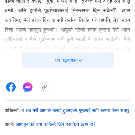
ढोका खोलेँ र कराएँ, “बुबा, म घर आएँ!” तुरुन्तै मेरो अनुहारमा आँसु
बग्यो, अनि हामीले पूर्वाभ्यासलाई निरन्तरता दिन सकेनौँ। त्यस
अवधिमा, मैले हरेक दिन आफ्नो कर्तव्य निर्वाह गरे तापनि, मेरो हृदय
रित्तो भएको महसुस हुन्थ्यो। आफूले गरेको हरेक कुरामा मेरो ध्यान
जाँदैनथ्यो र मैले पूर्वाभ्यास गर्ने कुनै ऊर्जा नै पाउन सकिनँ। मैले
आफ्नो स्थिति गलत छ भन्ने बुझेँ, त्यसैले मैले परमेश्‍वरलाई प्रार्थना
गरेँ, “परमेश्‍वर, मेरा बुबा बित्नुभएको छ, र मलाई आफ्नो मूल नै गुमेको
थप पढ्नुहोस्
जस्तो महसुस हुन्छ। मेरो हृदय असाध्यै दुःखी छ। यो कसरी अनुभव
गर्ने मलाई थाहा छैन। कृपया मलाई तपाईँको अभिप्राय बुझ्न मार्गदर्शन
गर्नुहोस्।”
खोजी गर्दै गर्दा, मैले परमेश्‍वरका वचनहरूको एउटा खण्ड पढेँ जसले
अघिल्लो:
म अब मेरी आमाले मलाई हुर्काएको गुनलाई सही रूपमा लिन सक्छु
मलाई मेरा बुबाको मृत्युलाई स्पष्ट रूपमा बुझ्न मद्दत गर्‍यो।
सर्वशक्तिमान्‌ परमेश्‍वर भन्‍नुहुन्छ: “
व्यक्तिको जन्मलाई उसको
अर्को:
आमाबुबाको दया कहिल्यै तिर्न नसकिने ऋण हो?
अघिल्लो जीवनले निर्धारित गरेको हुन्छ भने, उसको मृत्युले त्यो