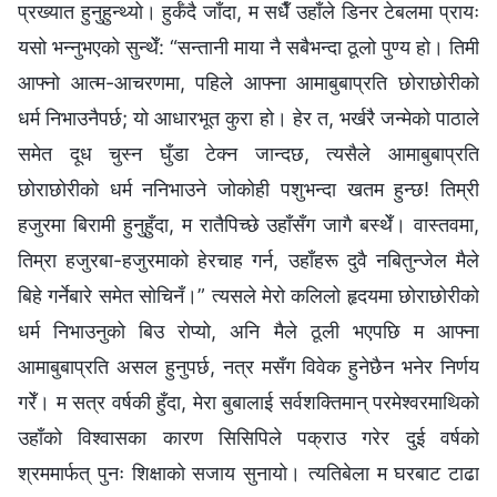
प्रख्यात हुनुहुन्थ्यो। हुर्कँदै जाँदा, म सधैँ उहाँले डिनर टेबलमा प्रायः
यसो भन्नुभएको सुन्थेँ: “सन्तानी माया नै सबैभन्दा ठूलो पुण्य हो। तिमी
आफ्नो आत्म-आचरणमा, पहिले आफ्ना आमाबुबाप्रति छोराछोरीको
धर्म निभाउनैपर्छ; यो आधारभूत कुरा हो। हेर त, भर्खरै जन्मेको पाठाले
समेत दूध चुस्‍न घुँडा टेक्न जान्दछ, त्यसैले आमाबुबाप्रति
छोराछोरीको धर्म ननिभाउने जोकोही पशुभन्दा खतम हुन्छ! तिम्री
हजुरमा बिरामी हुनुहुँदा, म रातैपिच्छे उहाँसँग जागै बस्थेँ। वास्तवमा,
तिम्रा हजुरबा-हजुरमाको हेरचाह गर्न, उहाँहरू दुवै नबितुन्जेल मैले
बिहे गर्नेबारे समेत सोचिनँ।” त्यसले मेरो कलिलो हृदयमा छोराछोरीको
धर्म निभाउनुको बिउ रोप्यो, अनि मैले ठूली भएपछि म आफ्ना
आमाबुबाप्रति असल हुनुपर्छ, नत्र मसँग विवेक हुनेछैन भनेर निर्णय
गरेँ। म सत्र वर्षकी हुँदा, मेरा बुबालाई सर्वशक्तिमान्‌ परमेश्‍वरमाथिको
उहाँको विश्‍वासका कारण सिसिपिले पक्राउ गरेर दुई वर्षको
श्रममार्फत् पुनः शिक्षाको सजाय सुनायो। त्यतिबेला म घरबाट टाढा