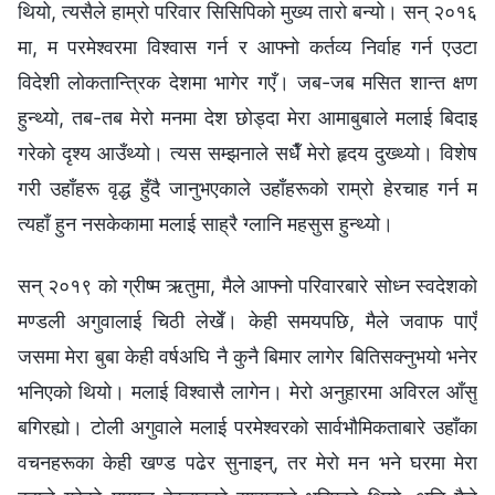
थियो, त्यसैले हाम्रो परिवार सिसिपिको मुख्य तारो बन्यो। सन् २०१६
मा, म परमेश्‍वरमा विश्‍वास गर्न र आफ्नो कर्तव्य निर्वाह गर्न एउटा
विदेशी लोकतान्त्रिक देशमा भागेर गएँ। जब-जब मसित शान्त क्षण
हुन्थ्यो, तब-तब मेरो मनमा देश छोड्दा मेरा आमाबुबाले मलाई बिदाइ
गरेको दृश्य आउँथ्यो। त्यस सम्झनाले सधैँ मेरो हृदय दुख्थ्यो। विशेष
गरी उहाँहरू वृद्ध हुँदै जानुभएकाले उहाँहरूको राम्रो हेरचाह गर्न म
त्यहाँ हुन नसकेकामा मलाई साह्रै ग्लानि महसुस हुन्थ्यो।
सन् २०१९ को ग्रीष्म ऋतुमा, मैले आफ्नो परिवारबारे सोध्न स्वदेशको
मण्डली अगुवालाई चिठी लेखेँ। केही समयपछि, मैले जवाफ पाएँ
जसमा मेरा बुबा केही वर्षअघि नै कुनै बिमार लागेर बितिसक्नुभयो भनेर
भनिएको थियो। मलाई विश्‍वासै लागेन। मेरो अनुहारमा अविरल आँसु
बगिरह्यो। टोली अगुवाले मलाई परमेश्‍वरको सार्वभौमिकताबारे उहाँका
वचनहरूका केही खण्ड पढेर सुनाइन्, तर मेरो मन भने घरमा मेरा