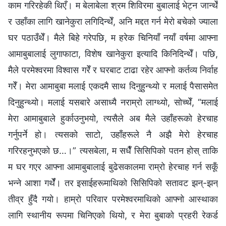
काम गरिरहेकी थिएँ। म बेलाबेला श्रम शिविरमा बुबालाई भेट्न जान्थेँ
र उहाँका लागि खानेकुरा लगिदिन्थेँ, अनि मद्दत गर्न मेरो बचेको ज्याला
घर पठाउँथेँ। मैले बिहे गरेपछि, म हरेक चिनियाँ नयाँ वर्षमा आफ्ना
आमाबुबालाई लुगाफाटा, विशेष खानेकुरा इत्यादि किनिदिन्थेँ। पछि,
मैले परमेश्‍वरमा विश्‍वास गरेँ र घरबाट टाढा रहेर आफ्नो कर्तव्य निर्वाह
गरेँ। मेरा आमाबुबा मलाई एकदमै साथ दिनुहुन्थ्यो र मलाई पैसासमेत
दिनुहुन्थ्यो। मलाई यसबारे असाध्यै नराम्रो लाग्थ्यो, सोच्थेँ, “मलाई
मेरा आमाबुबाले हुर्काउनुभयो, त्यसैले अब मैले उहाँहरूको हेरचाह
गर्नुपर्ने हो। त्यसको साटो, उहाँहरूले नै अझै मेरो हेरचाह
गरिरहनुभएको छ…।” त्यसबेला, म सधैँ सिसिपिको पतन होस् ताकि
म घर गएर आफ्ना आमाबुबालाई बुढेसकालमा राम्रो हेरचाह गर्न सकूँ
भन्ने आशा गर्थेँ। तर इसाईहरूमाथिको सिसिपिको सतावट झन्-झन्
तीव्र हुँदै गयो। हाम्रो परिवार परमेश्‍वरमाथिको आफ्नो आस्थाका
लागि स्थानीय रूपमा चिनिएको थियो, र मेरा बुबाको प्रहरी रेकर्ड