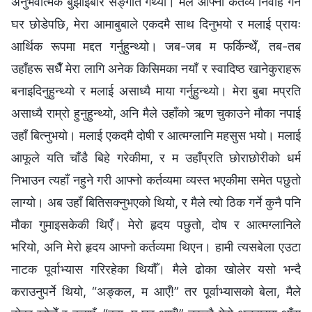
अनुभवात्मक बुझाइबारे सङ्‍गति गर्थ्यौँ। मैले आफ्नो कर्तव्य निर्वाह गर्न
घर छोडेपछि, मेरा आमाबुबाले एकदमै साथ दिनुभयो र मलाई प्रायः
आर्थिक रूपमा मद्दत गर्नुहुन्थ्यो। जब-जब म फर्किन्थेँ, तब-तब
उहाँहरू सधैँ मेरा लागि अनेक किसिमका नयाँ र स्वादिष्ठ खानेकुराहरू
बनाइदिनुहुन्थ्यो र मलाई असाध्यै माया गर्नुहुन्थ्यो। मेरा बुबा मप्रति
असाध्यै राम्रो हुनुहुन्थ्यो, अनि मैले उहाँको ऋण चुकाउने मौका नपाई
उहाँ बित्नुभयो। मलाई एकदमै दोषी र आत्मग्लानि महसुस भयो। मलाई
आफूले यति चाँडै बिहे गरेकीमा, र म उहाँप्रति छोराछोरीको धर्म
निभाउन त्यहाँ नहुने गरी आफ्नो कर्तव्यमा व्यस्त भएकीमा समेत पछुतो
लाग्यो। अब उहाँ बितिसक्नुभएको थियो, र मैले त्यो ठिक गर्ने कुनै पनि
मौका गुमाइसकेकी थिएँ। मेरो हृदय पछुतो, दोष र आत्मग्लानिले
भरियो, अनि मेरो हृदय आफ्नो कर्तव्यमा थिएन। हामी त्यसबेला एउटा
नाटक पूर्वाभ्यास गरिरहेका थियौँ। मैले ढोका खोलेर यसो भन्दै
कराउनुपर्ने थियो, “अङ्कल, म आएँ!” तर पूर्वाभ्यासको बेला, मैले