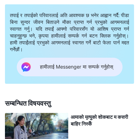
नियतिलाई टुङ्ग्याउँछ। व्यक्तिको जन्म यो जीवनमा उसको मिसनको
तपाई र तपाईको परिवारलाई अति आवश्यक छ भनेर आह्वान गर्दै: पीडा
सुरुवात हो भने, उसको मृत्युले त्यो मिसनको अन्त्यलाई जनाउँछ।
बिना सुन्दर जीवन बिताउने मौका प्राप्त गर्न प्रभुको आगमनलाई
प्रत्येक व्यक्तिको जन्मका लागि सृष्टिकर्ताले निश्‍चित परिस्‍थितिहरू
स्वागत गर्नु। यदि तपाईं आफ्नो परिवारसँग यो आशिष प्राप्त गर्न
चाहनुहुन्छ भने, कृपया हामीलाई सम्पर्क गर्न बटन क्लिक गर्नुहोस्।
तय गर्नुभएको हुँदा, पक्‍कै पनि उहाँले तिनीहरूको मृत्युका लागि पनि
हामी तपाईंलाई प्रभुको आगमनलाई स्वागत गर्ने बाटो फेला पार्न मद्दत
निश्‍चित परिस्‍थितिहरूको बन्दोबस्त गर्नुभएको हुन्छ। अर्को शब्‍दमा
गर्नेछौं।
भन्दा, कोही पनि संयोगले जन्‍मँदैन, कसैको पनि मृत्यु अचानक आउँदैन,
हामीलाई Messenger मा सम्पर्क गर्नुहोस्
अनि जन्‍म र मृत्यु दुवै व्यक्तिको अघिल्‍लो जीवन र वर्तमान जीवनसँग
अपरिहार्य रूपमा जोडिएका हुन्छन्। व्यक्तिको जन्‍मका परिस्थितिहरू
कस्ता हुन्छन् र उसको मृत्युका परिस्‍थितिहरू के हुन् भन्ने कुरा
सृष्टिकर्ताले गर्ने पूर्वनियोजनहरूसँग सम्बन्धित हुन्छ; व्यक्तिको नियति,
सम्बन्धित विषयवस्तु
व्यक्तिको प्रारब्ध यही हो। व्यक्तिको जन्‍मसम्‍बन्धी विभिन्‍न व्याख्याहरू
आमाको मृत्युको शोकबाट म कसरी
रहेका हुनाले, व्यक्तिको मृत्युका पनि विभिन्न विशेष परिस्थिति अवश्य नै
बाहिर निस्केँ
हुन्छन्। यसर्थ, मानवजातिका बीचमा फरक-फरक आयु अनि
मानिसहरूको मृत्युका फरक-फरक तरिका र समयहरू अस्तित्वमा