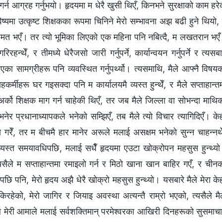
र्न आग्रह गर्नुभयो। हृदयमा म धेरै खुसी थिएँ, किनभने सुरक्षाको काम हर
विष्यमा उत्कृष्ट शिक्षकका रूपमा चिनिने मेरो सम्भावना अझ बढी हुने थियो,
म सहमत भएँ। तर त्यो भूमिका लिएको एक महिना पनि नबित्दै, म लखतरान भए
न्थेँ, र तीमध्ये धेरैजसो जारी गर्नुपर्ने, कार्यान्वयन गर्नुपर्ने र त्यसबा
एका सामग्रीहरू पनि व्यवस्थित गर्नुपर्थ्यो। त्यसमाथि, मैले आफ्नै विषय
्मीहरू घर गइसक्दा पनि म कार्यालयमै व्यस्त हुन्थेँ, र मैले सप्ताहान्त
अर्को शिक्षक माग गर्न चाहेकी थिएँ, तर जब मैले जिल्ला वा सोभन्दा माथि
भनेर प्रधानाध्यापकले भनेको सम्झिएँ, तब मैले त्यो विचार त्यागिदिएँ। के
 गरेँ, तर म बीचमै हार मानेर अरूले मलाई असक्षम भनेको सुन्न चाहन्नथे
व्यस्त समयावधिपछि, मलाई सधैँ हृदयमा एउटा खोक्रोपन महसुस हुन्थ्य
 त्यसैले म सप्ताहान्तमा रमाइलो गर्न र मिठो खाना खान बाहिर गएँ, र चीन
ि पनि, मेरो हृदय अझै धेरै खोक्रो महसुस हुन्थ्यो। यसबारे मैले मेरा के
िरहेको, मेरो जागिर र जियाइ अवस्था अत्यन्तै राम्रो भएको, त्यसैले मै
 मेरी आमाले मलाई सर्वशक्तिमान् परमेश्‍वरका आखिरी दिनहरूको सुसमाच