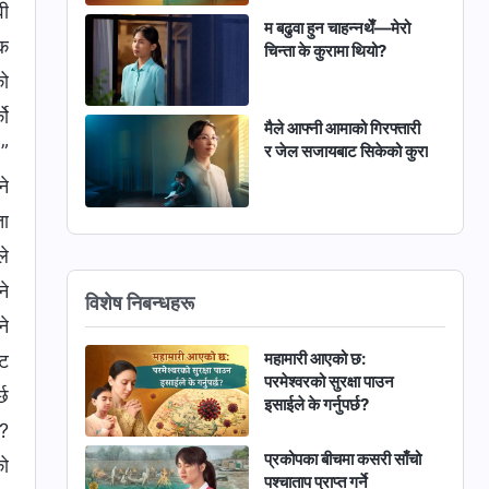
वी
म बढुवा हुन चाहन्नथेँ—मेरो
ेक
चिन्ता के कुरामा थियो?
को
को
मैले आफ्नी आमाको गिरफ्तारी
।”
र जेल सजायबाट सिकेको कुरा
ने
ता
ले
ने
विशेष निबन्धहरू
ने
महामारी आएको छ:
ाट
परमेश्‍वरको सुरक्षा पाउन
्छ
इसाईले के गर्नुपर्छ?
र?
प्रकोपका बीचमा कसरी साँचो
को
पश्चाताप प्राप्त गर्ने