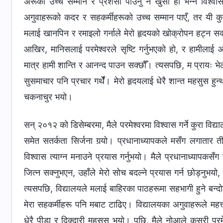
अरूको उच्च सम्मान र प्रशंसा पाउनु नै खुसी हो भन्ने विश्वास
अगुवाहरूको कदर र सहकर्मीहरूको उच्च सम्मान पाएँ, तर यी कु
मलाई खानपिन र रमाइलो गर्नाले मेरो हृदयको खोक्रोपन हट्न सक्
आखिर, मानिसलाई परमेश्‍वरले सृष्टि गर्नुभएको हो, र हामीलाई 
मात्र हामी शान्ति र आनन्द पाउन सक्छौँ। त्यसपछि, म प्रायः भेल
सुसमाचार पनि प्रचार गर्थेँ। मेरो हृदयलाई धेरै शान्त महसुस हुन
चकनाचुर भयो।
सन् २०१२ को डिसेम्बरमा, मैले परमेश्‍वरमा विश्वास गर्ने कुरा विद्
समेत सतर्कता सिर्जना गर्‍यो। प्रधानाध्यापकले मसँग लगातार 
विश्वास त्याग्न मनाउने प्रयास गर्नुभयो। मैले प्रधानाध्यापकसँ
जित्न सक्नुभएन, उहाँले मेरो सोच बदल्ने प्रयास गर्न छोड्नुभयो
त्यसपछि, विद्यालयले मलाई बाहिरका पाठहरूमा सहभागी हुने बन्
मेरा सहकर्मीहरू पनि मबाट टाढिए। विद्यालयका अगुवाहरूले महत्त
धेरै पीडा र दिक्दारी महसुस भयो। पछि, मैले नोआले कसरी परमेश