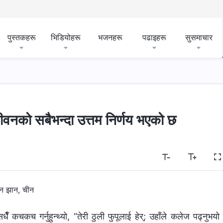
पुस्तकहरू
भिडियोहरू
भजनहरू
पढाइहरू
सुसमाचार
 जीवनको सबैभन्दा उत्तम निर्णय भएको छ
ेन झान, चीन
ँ कचकच गर्नुहुन्थ्यो, “तेरी ठुली फुपूलाई हेर्; उहाँले कलेज पढ्नुभयो