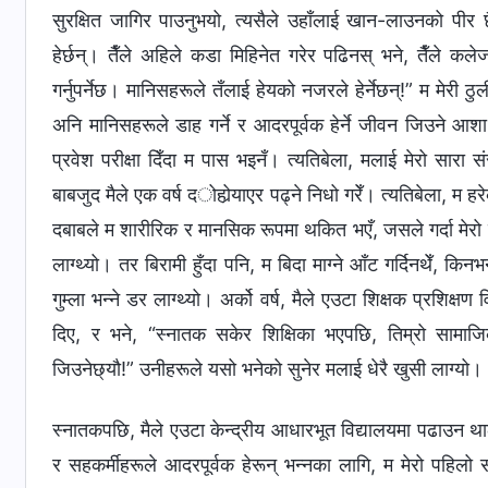
सुरक्षित जागिर पाउनुभयो, त्यसैले उहाँलाई खान-लाउनको पीर 
हेर्छन्। तैँले अहिले कडा मिहिनेत गरेर पढिनस् भने, तैँले कले
गर्नुपर्नेछ। मानिसहरूले तँलाई हेयको नजरले हेर्नेछन्!” म मेरी ठुली फ
अनि मानिसहरूले डाह गर्ने र आदरपूर्वक हेर्ने जीवन जिउने आशा 
प्रवेश परीक्षा दिँदा म पास भइनँ। त्यतिबेला, मलाई मेरो सारा 
बाबजुद मैले एक वर्ष दोहोर्‍याएर पढ्ने निधो गरेँ। त्यतिबेला, म हर
दबाबले म शारीरिक र मानसिक रूपमा थकित भएँ, जसले गर्दा मेर
लाग्थ्यो। तर बिरामी हुँदा पनि, म बिदा माग्ने आँट गर्दिनथेँ, किन
गुम्ला भन्ने डर लाग्थ्यो। अर्को वर्ष, मैले एउटा शिक्षक प्रशिक्
दिए, र भने, “स्नातक सकेर शिक्षिका भएपछि, तिम्रो सामाजिक
जिउनेछ्यौ!” उनीहरूले यसो भनेको सुनेर मलाई धेरै खुसी लाग्यो।
स्नातकपछि, मैले एउटा केन्द्रीय आधारभूत विद्यालयमा पढाउन था
र सहकर्मीहरूले आदरपूर्वक हेरून् भन्नका लागि, म मेरो पहिलो स