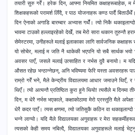
तयारी सुरु गरेँ। हरेक दिन, आफ्ना नियमित कक्षाहरूबाहेक, म म
शिक्षकहरूको परामर्श लिँदै, र पाठ योजनाहरू कण्ठ पार्दै बिताउँथेँ।
दिन ऐनाको अगाडि बारम्बार अभ्यास गर्थेँ। त्यो निकै थकाइलाग्
भावमा टाउको हल्लाइरहेको देखेँ, तब मेरो सारा थकान तुरुन्तै हरा
सेमेस्टरमा, उनीहरूले मलाई इलाकाका लागि सार्वजनिक कक्षाहरू 
यो सोचेर, मलाई म जति नै थाकेकी भएपनि यो सबै सार्थक भयो भन्न
अवसर पाएँ, जसले मलाई उत्साहित र नर्भस दुवै बनायो। म यदि मै
औसत रहेछ भन्ठान्नेछन्, अनि भविष्यमा फेरि यस्ता अवसरहरू पाउन
राम्रो गरेँ भने, मैले केन्द्रीय विद्यालयमा आधार जमाउने थिएँ
थिएँ। त्यो अत्यन्तै प्रतिष्ठित कुरा हुने थियो! त्यसैले म दिनमा 
दिन, म धेरै नर्भस भएकाले, कक्षाकोठामा मेरो प्रस्तुति मैले अपे
धेरै कदर पाएँ। त्यस क्षणमा, त्यो जतिसुकै कठिन वा थकाइलाग्दो 
भन्ने लाग्यो। यदि मैले विद्यालयका अगुवाहरू र मेरा सहकर्मीहरू
त्यसको केही समय नबित्दै, विद्यालयका अगुवाहरूले मलाई भेट्