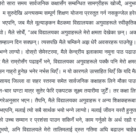
ेरो सारा समय सार्वजनिक कक्षासँग सम्बन्धित सामग्रीहरू खोज्दै, अनुभ
 म सुरुदेखि अन्त्यसम्म सम्पूर्ण शिक्षण योजना प्रस्तुत गर्न नसकुन्जेल हर
दो भएपनि, जब मैले मूल्याङ्कन बैठकमा विद्यालयका अगुवाहरूले स्वीकृति
यो। मैले सोचेँ, “अब विद्यालयका अगुवाहरूले मेरो क्षमता देखेका छन्। अर्
सम्हाल्न दिन सक्छन्। त्यसपछि मैले चम्किने अझ धेरै अवसरहरू पाउनेछु
े लाग्यो। दोस्रो सेमेस्टरमा, मैले केन्द्रीय इलाकामा नमुना पाठ पढाउ
ले राम्रोसँग पढाइनँ भने, विद्यालयका अगुवाहरूले पक्कै पनि मेरो क्षम
 गाह्रो हुनेछ भनेर नर्भस थिएँ। म यो कारणले उत्साहित थिएँ कि यदि मै
, र सायद जिल्ला वा सहर स्तरमा समेत सार्वजनिक कक्षाहरू लिने मौका पाउ
तीन-चार घण्टा मात्र सुतेर फेरि एकपटक सूक्ष्म तयारीमा जुटेँ। तर कक्षा लि
क्षा गरेअनुसार भएन। तैपनि, मैले विद्यालयका अगुवाहरू र अन्य शिक्षकहरूब
भएपनि, मलाई त्यो सबै सार्थक भयो भन्ने लाग्यो। मलाई जीवन यस्तै हुनुपर
को उच्च सम्मान र प्रशंसा पाउन सकिनँ भने, काम गर्नुको के अर्थ रह्यो 
नुभयो, अनि विद्यालयले मेरो तालिमलाई द्रुत गतिमा अघि बढाउन चाहे