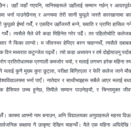
छैन। उहाँ जहाँ गएपनि, मानिसहरूले उहाँलाई सम्मान गर्छन् र आदरपूर्
जमा भर्ना पाउनेछैनस् र अन्त्यमा तेरी सानी फुपूले जस्तै कारखानामा क
ुपूको ईर्ष्या गर्थेँ, र एकदिन उहाँजस्तै बन्ने, ख्याति र प्राप्ति हासिल गर्न
गर्थेँ। त्यसैले मैले धेरै कडा मिहिनेत गरेर पढेँ। तर पहिलोचोटि कलेज
संसार नै फिका लाग्यो। म जीवनभर हेपिएर बस्न चाहन्नथेँ, त्यसैले दबाब
ेक दिन मध्यरात कटुन्जेल पढ्थेँ। त्यो कडा अध्ययन र वर्ष दोहोर्‍याउनु पर्दा
ो रोग प्रतिरोधात्मक प्रणाली कमजोर भयो, र मलाई लगभग हरेक महिना रु
भने मलाई कुनै मुख्य कुरा छुट्ला, परीक्षा बिग्रिएला र फेरि कलेज जाने मौ
षण विश्वविद्यालयमा भर्ना पाएँ। नातेदार र साथीभाइहरू सबैले आएर मलाई बध
 हैसियत उच्च हुनेछ, तिमीले सम्मान पाउनेछ्यौ, र चिन्तामुक्त जी
लेँ। काममा आफ्नो नाम बनाउन, अनि विद्यालयका अगुवाहरूले महत्त्व दिऊ
ार्वजनिक कक्षामा नै उत्कृष्ट देखिन चाहन्थेँ। मैले एक महिना अघिदेखि 