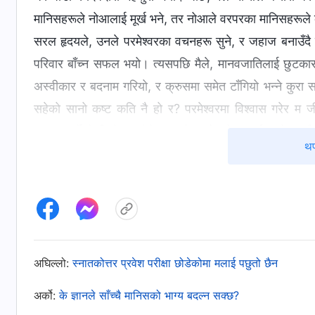
मानिसहरूले नोआलाई मूर्ख भने, तर नोआले वरपरका मानिसहरूले 
सरल हृदयले, उनले परमेश्‍वरका वचनहरू सुने, र जहाज बनाउँ
परिवार बाँच्न सफल भयो। त्यसपछि मैले, मानवजातिलाई छुटकारा 
अस्वीकार र बदनाम गरियो, र क्रुसमा समेत टाँगियो भन्ने कुरा सम्
सहेको सानो कष्ट कति नै हो र? परमेश्‍वरमा विश्वास गरेर म ज
लजाउनुपर्ने केही छैन। मैले अरूको कठोर हेराइलाई परमेश्‍वरसँगक
थप
सहभागी हुनुपर्थ्यो र सुसमाचार प्रचार गर्नुपर्थ्यो। त्यसपछि, म
जान्थेँ।
मैले सन् २०१३ को अगस्टमा विद्यालय सुरु हुनुभन्दा एक हप्
पढाउन र एउटा कक्षाको कक्षा शिक्षक बन्न भनिएला भन्ने कहिल्यै
लागि कसरी समय मिल्छ त?” मैले अलमलमा परेर सोधेँ, “यो वर्ष कि
अघिल्लो:
स्नातकोत्तर प्रवेश परीक्षा छोडेकोमा मलाई पछुतो छैन
तिमीसँग परमेश्‍वरमा विश्वास गर्न र भेलामा सहभागी हुन समय नै हु
अर्को:
के ज्ञानले साँच्चै मानिसको भाग्य बदल्न सक्छ?
गर्न इच्छुक छैनौ भने, म तिमीलाई कुनै मातहतको विद्यालयमा पठाउ