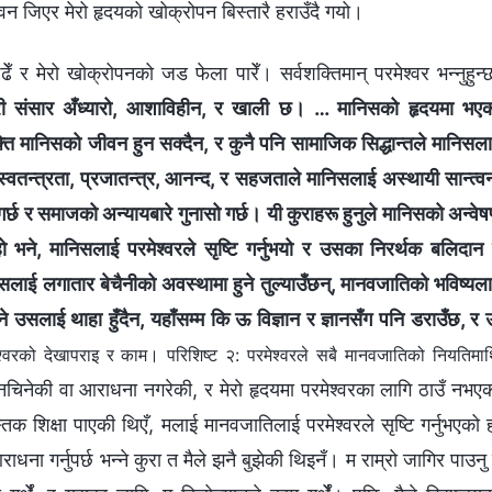
ीवन जिएर मेरो हृदयको खोक्रोपन बिस्तारै हराउँदै गयो।
 मेरो खोक्रोपनको जड फेला पारेँ। सर्वशक्तिमान्‌ परमेश्‍वर भन्‍नुहुन्
त्री संसार अँध्यारो, आशाविहीन, र खाली छ। … मानिसको हृदयमा भए
क्ति मानिसको जीवन हुन सक्दैन, र कुनै पनि सामाजिक सिद्धान्तले मानिसल
 स्वतन्त्रता, प्रजातन्त्र, आनन्द, र सहजताले मानिसलाई अस्थायी सान्त्व
 गर्छ र समाजको अन्यायबारे गुनासो गर्छ। यी कुराहरू हुनुले मानिसको अन्वे
 हो भने, मानिसलाई परमेश्‍वरले सृष्टि गर्नुभयो र उसका निरर्थक बलिदान
िसलाई लगातार बेचैनीको अवस्थामा हुने तुल्याउँछन्, मानवजातिको भविष्यल
‍ने उसलाई थाहा हुँदैन, यहाँसम्म कि ऊ विज्ञान र ज्ञानसँग पनि डराउँछ, र
‍वरको देखापराइ र काम। परिशिष्ट २: परमेश्‍वरले सबै मानवजातिको नियतिमा
ई नचिनेकी वा आराधना नगरेकी, र मेरो हृदयमा परमेश्‍वरका लागि ठाउँ नभए
क शिक्षा पाएकी थिएँ, मलाई मानवजातिलाई परमेश्‍वरले सृष्टि गर्नुभएको 
आराधना गर्नुपर्छ भन्ने कुरा त मैले झनै बुझेकी थिइनँ। म राम्रो जागिर पाउनु