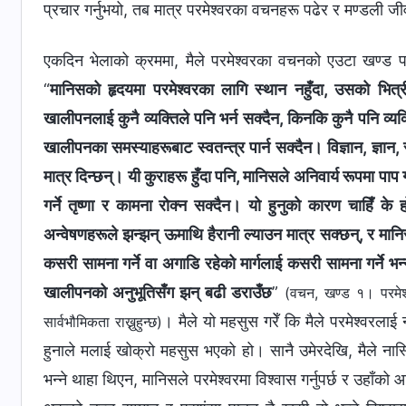
प्रचार गर्नुभयो, तब मात्र परमेश्‍वरका वचनहरू पढेर र मण्डली ज
एकदिन भेलाको क्रममा, मैले परमेश्‍वरका वचनको एउटा खण्ड पढेँ र
“
मानिसको हृदयमा परमेश्‍वरका लागि स्थान नहुँदा, उसको भि
खालीपनलाई कुनै व्यक्तिले पनि भर्न सक्दैन, किनकि कुनै पनि व्य
खालीपनका समस्याहरूबाट स्वतन्त्र पार्न सक्दैन। विज्ञान, ज्ञान,
मात्र दिन्छन्। यी कुराहरू हुँदा पनि, मानिसले अनिवार्य रूपमा पाप
गर्ने तृष्णा र कामना रोक्‍न सक्दैन। यो हुनुको कारण चाहिँ के
अन्वेषणहरूले झन्झन् ऊमाथि हैरानी ल्याउन मात्र सक्छन्, र मान
कसरी सामना गर्ने वा अगाडि रहेको मार्गलाई कसरी सामना गर्ने भन्
खालीपनको अनुभूतिसँग झन् बढी डराउँछ
”
(वचन, खण्ड १। परमेश्
। मैले यो महसुस गरेँ कि मैले परमेश्‍वरला
सार्वभौमिकता राख्नुहुन्छ)
हुनाले मलाई खोक्रो महसुस भएको हो। सानै उमेरदेखि, मैले नास्ति
भन्ने थाहा थिएन, मानिसले परमेश्‍वरमा विश्वास गर्नुपर्छ र उहाँको 