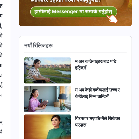
वक
ाम
े,
को
नयाँ रिलिजहरू
को
को
म अब कठिनाइहरूबाट पछि
घा
हट्दिनँ
का
ाई
म अब केही कर्तव्यलाई उच्च र
वन
केहीलाई निम्न ठान्दिनँ
गिरफ्तार भएपछि मैले सिकेका
न्
पाठहरू
नै