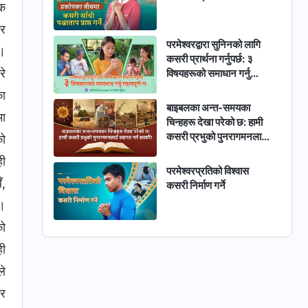
ेक
 र
परमेश्‍वरद्वारा सुनिनको लागि
ँ।
कसरी प्रार्थना गर्नुपर्छ: ३
रे
विषयहरूको समाधान गर्नु
महत्वपूर्ण छ
का
बाइबलका अन्त-समयका
मा
चिन्हहरू देखा परेको छ: हामी
कसरी प्रभुको पुनरागमनलाई
को
स्वागत गर्न सक्छौं?
ही
परमेश्‍वरप्रतिको विश्‍वास
ँ,
कसरी निर्माण गर्ने
ो।
को
ही
ले
ार