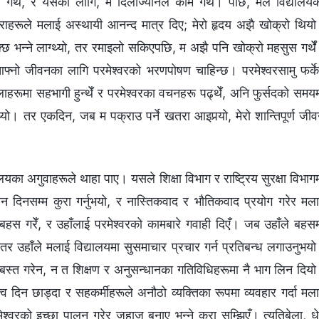
 गर्थेँ, र यसका लागि, म दिलोज्यानले काम गर्थेँ। पछि, मैले विद्यालय
राहरूले मलाई अस्थायी आनन्द मात्र दिए; मेरो हृदय अझै खोक्रो थिय
छ भन्ने लाग्थ्यो, तर रमाइलो सकिएपछि, म अझै पनि खोक्रो महसुस गर्थे
आफ्नो जीवनका लागि परमेश्‍वरको भरणपोषण चाहिन्छ। परमेश्‍वरसामु फर्क
ाहरूमा सहभागी हुन्थेँ र परमेश्‍वरका वचनहरू पढ्थेँ, अनि फुर्सदको समय
्थ्यो। तर एकदिन, जब म पक्राउ पर्ने खतरा आइपर्‍यो, मेरो शान्तिपूर्ण जी
यालयका अगुवाहरूले थाहा पाए। यसले शिक्षा विभाग र राष्ट्रिय सुरक्षा विभाग
तीन दिनसम्म कुरा गर्नुभयो, र नास्तिकवाद र भौतिकवाद प्रयोग गरेर मल
ग बहस गरेँ, र उहाँलाई परमेश्‍वरको कामबारे गवाही दिएँ। जब उहाँले बहस
, तर उहाँले मलाई विद्यालयमा सुसमाचार प्रचार गर्न प्रतिबन्ध लगाउनुभय
दोबस्त गरेन, न त शिक्षण र अनुसन्धानका गतिविधिहरूमा नै भाग लिन दिय
्व दिन छाड्दा र सहकर्मीहरूले अनौठो व्यक्तिका रूपमा व्यवहार गर्दा मल
्‍वरको इच्छा पालन गरेर जहाज बनाए भन्ने कुरा सम्झिएँ। त्यतिबेला, धे