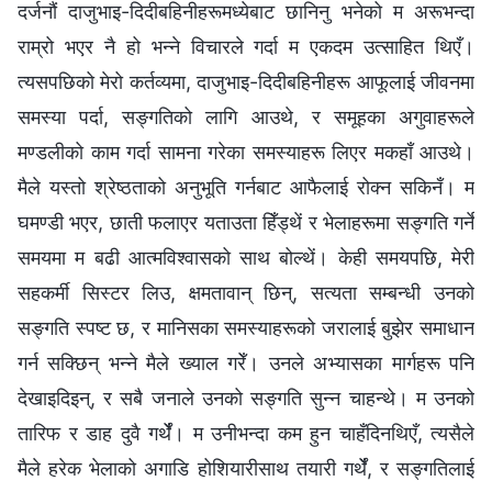
दर्जनौं दाजुभाइ-दिदीबहिनीहरूमध्येबाट छानिनु भनेको म अरूभन्दा
राम्रो भएर नै हो भन्‍ने विचारले गर्दा म एकदम उत्साहित थिएँ।
त्यसपछिको मेरो कर्तव्यमा, दाजुभाइ-दिदीबहिनीहरू आफूलाई जीवनमा
समस्या पर्दा, सङ्गतिको लागि आउथे, र समूहका अगुवाहरूले
मण्डलीको काम गर्दा सामना गरेका समस्याहरू लिएर मकहाँ आउथे।
मैले यस्तो श्रेष्‍ठताको अनुभूति गर्नबाट आफैलाई रोक्‍न सकिनँ। म
घमण्डी भएर, छाती फलाएर यताउता हिँड्थें र भेलाहरूमा सङ्गति गर्ने
समयमा म बढी आत्मविश्‍वासको साथ बोल्थें। केही समयपछि, मेरी
सहकर्मी सिस्टर लिउ, क्षमतावान् छिन्, सत्यता सम्‍बन्धी उनको
सङ्गति स्पष्‍ट छ, र मानिसका समस्याहरूको जरालाई बुझेर समाधान
गर्न सक्छिन् भन्‍ने मैले ख्याल गरेँ। उनले अभ्यासका मार्गहरू पनि
देखाइदिइन्, र सबै जनाले उनको सङ्गति सुन्‍न चाहन्थे। म उनको
तारिफ र डाह दुवै गर्थेँ। म उनीभन्दा कम हुन चाहँदिनथिएँ, त्यसैले
मैले हरेक भेलाको अगाडि होशियारीसाथ तयारी गर्थेँ, र सङ्गतिलाई