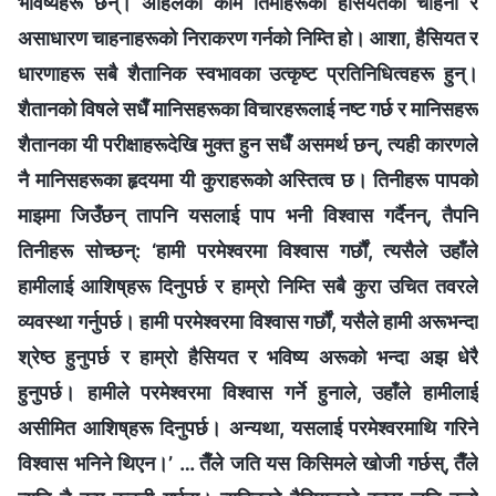
भविष्यहरू छन्। अहिलेको काम तिमीहरूको हैसियतको चाहना र
असाधारण चाहनाहरूको निराकरण गर्नको निम्ति हो। आशा, हैसियत र
धारणाहरू सबै शैतानिक स्वभावका उत्कृष्ट प्रतिनिधित्वहरू हुन्।
शैतानको विषले सधैँ मानिसहरूका विचारहरूलाई नष्ट गर्छ र मानिसहरू
शैतानका यी परीक्षाहरूदेखि मुक्त हुन सधैँ असमर्थ छन्, त्यही कारणले
नै मानिसहरूका हृदयमा यी कुराहरूको अस्तित्व छ। तिनीहरू पापको
माझमा जिउँछन् तापनि यसलाई पाप भनी विश्‍वास गर्दैनन्, तैपनि
तिनीहरू सोच्छन्: ‘हामी परमेश्‍वरमा विश्‍वास गर्छौं, त्यसैले उहाँले
हामीलाई आशिष्‌हरू दिनुपर्छ र हाम्रो निम्ति सबै कुरा उचित तवरले
व्यवस्था गर्नुपर्छ। हामी परमेश्‍वरमा विश्‍वास गर्छौं, यसैले हामी अरूभन्दा
श्रेष्ठ हुनुपर्छ र हाम्रो हैसियत र भविष्य अरूको भन्दा अझ धेरै
हुनुपर्छ। हामीले परमेश्‍वरमा विश्‍वास गर्ने हुनाले, उहाँले हामीलाई
असीमित आशिष्‌हरू दिनुपर्छ। अन्यथा, यसलाई परमेश्‍वरमाथि गरिने
विश्‍वास भनिने थिएन।’ … तैँले जति यस किसिमले खोजी गर्छस्, तैँले