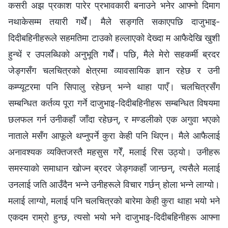
कसरी अझ प्रकाश पारेर प्रभावकारी बनाउने भनेर आफ्नो दिमाग
नथाकेसम्म तयारी गर्थेँ। मैले सङ्गति सकाएपछि दाजुभाइ-
दिदीबहिनीहरूले सहमतिमा टाउको हल्लाएको देख्‍दा म आफैदेखि खुशी
हुन्थें र उपलब्धिको अनुभूति गर्थेँ। पछि, मैले मेरो सहकर्मी ब्रदर
जेङ्गसँग चलचित्रको क्षेत्रमा व्यावसायिक ज्ञान रहेछ र उनी
कम्प्यूटरमा पनि सिपालु रहेछन् भन्‍ने थाहा पाएँ। चलचित्रसँग
सम्बन्धित कर्तव्य पूरा गर्ने दाजुभाइ-दिदीबहिनीहरू सम्‍बन्धित विषयमा
छलफल गर्न उनीकहाँ जाँदा रहेछन्, र मण्डलीको एक अगुवा भएको
नाताले मसँग आफूले थप्नुपर्ने कुरा केही पनि थिएन। मैले आफैलाई
अनावश्यक व्यक्तिजस्तै महसुस गरेँ, मलाई रिस उठ्यो। उनीहरू
समस्याको समाधान खोज्न ब्रदर जेङ्गकहाँ जान्छन्, त्यसैले मलाई
उनलाई जति आउँदैन भन्‍ने उनीहरूले विचार गर्छन् होला भन्‍ने लाग्यो।
मलाई लाग्यो, मलाई पनि चलचित्रको बारेमा केही कुरा थाहा भयो भने
एकदम राम्रो हुन्छ, त्यसो भयो भने दाजुभाइ-दिदीबहिनीहरू आफ्ना