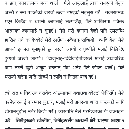
म झन् नकारात्मक बन्‍न थालेँ। मैले आफूलाई हावा नभएको बेलुन
जस्तै र ममा पहिलेको जस्तो ऊर्जा नभएको महसुस गरेँ। नकारात्मक
भएर जिउँदा र आफ्नो कामलाई लत्याउँदा, मैले आखिरमा पवित्र
आत्माको कामलाई नै गुमाएँ। मैले मेरो काममा केही पनि उपलब्धि
हासिल गर्न नसकेकोले मेरो ठाउँमा अर्कैलाई राखियो। त्यति बेला मैले
आफ्‍नो इज्‍जत गुमाएको छु जस्तो लाग्यो र पृथ्वीले मलाई निलिदिए
हुन्‍थ्यो जस्तो लाग्यो। “दाजुभाइ-दिदीबहिनीहरूले मलाई व्यवहारिक
काम नगर्ने झूटो अगुवा भन्लान् कि” भनेर मैले सोच्न थालेँ। मैले
यसको बारेमा जति सोच्थें म त्यति नै निराश बन्दै गएँ।
त्यो रात म निदाउन नसकेर ओछ्यानमा यताउता कोल्टो फेरिरहेँ। मैले
परमेश्‍वरलाई बारम्बार पुकारेँ, मलाई मेरो अवस्था थाहा पाउनको लागि
डोर्‍याउनुहोस् भनेर बिन्ती गरेँ। त्यसपछि मैले परमेश्‍वरका यी वचनहरू
पढेँ: “
तिमीहरूको खोजीमा, तिमीहरूसँग अत्यन्तै धेरै धारणा, आशा र