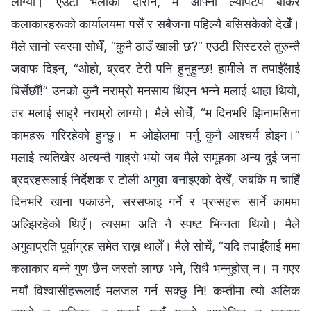
लाग्यो। एउटा भेलाको दौरान, म आफ्नो ल्यापटप बोकेर
कलाकारहरूको कार्यालयमा पसेँ र सबैजना पहिल्यै बसिसकेको देखेँ।
मैले सानो स्वरमा सोधेँ, “कुनै ठाउँ खाली छ?” एउटी सिस्टरले तुरुन्तै
जवाफ दिइन्, “ओहो, ब्रदर टेरी पनि हुनुहुन्छ! हामीले त तपाईँलाई
बिर्सेछौँ!” उनको कुनै नराम्रो मनसाय थिएन भन्ने मलाई थाहा थियो,
तर मलाई साह्रै नराम्रो लाग्यो। मैले सोचेँ, “म दिनभरि झिनामसिना
कामहरू गरिरहेको हुन्छु। म ओझेलमा पर्नु कुनै आश्चर्य होइन।”
मलाई त्यतिखेर अत्यन्तै गाह्रो भयो जब मैले समूहका अन्य दुई जना
ब्रदरहरूलाई निर्देशक र टोली अगुवा बनाइएको देखेँ, जबकि म चाहिँ
दिनभरि खाना पकाउने, सरसफाइ गर्ने र प्रप्सहरू सार्ने काममा
अल्झिरहेको थिएँ। त्यसमा अति नै स्पष्ट भिन्नता थियो। मैले
अगुवाप्रति पूर्वाग्रह समेत राख्न थालेँ। मैले सोचेँ, “यदि तपाईँलाई ममा
कलाकार बन्ने गुण छैन जस्तो लाग्छ भने, सिधै भन्नुहोस् न। म गएर
नयाँ विश्‍वासीहरूलाई मलजल गर्न सक्छु नि! कम्तीमा त्यो अलिक