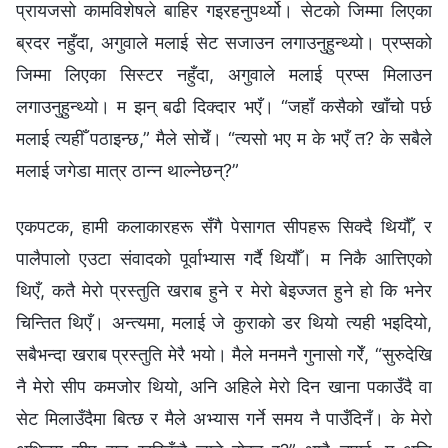
प्रायजसो कामविशेषले बाहिर गइरहनुपर्थ्यो। सेटको जिम्मा लिएका
ब्रदर नहुँदा, अगुवाले मलाई सेट सजाउन लगाउनुहुन्थ्यो। प्रप्सको
जिम्मा लिएका सिस्टर नहुँदा, अगुवाले मलाई प्रप्स मिलाउन
लगाउनुहुन्थ्यो। म झन् बढी दिक्दार भएँ। “जहाँ कसैको खाँचो पर्छ
मलाई त्यहीँ पठाइन्छ,” मैले सोचेँ। “त्यसो भए म के भएँ त? के सबैले
मलाई जगेडा मात्र ठान्न थाल्नेछन्?”
एकपटक, हामी कलाकारहरू सँगै पेसागत सीपहरू सिक्दै थियौँ, र
पालैपालो एउटा संवादको पूर्वाभ्यास गर्दै थियौँ। म निकै आत्तिएको
थिएँ, कतै मेरो प्रस्तुति खराब हुने र मेरो बेइज्जत हुने हो कि भनेर
चिन्तित थिएँ। अन्त्यमा, मलाई जे कुराको डर थियो त्यही भइदियो,
सबैभन्दा खराब प्रस्तुति मेरै भयो। मैले मनमनै गुनासो गरेँ, “सुरुदेखि
नै मेरो सीप कमजोर थियो, अनि अहिले मेरो दिन खाना पकाउँदै वा
सेट मिलाउँदैमा बित्छ र मैले अभ्यास गर्ने समय नै पाउँदिनँ। के मेरो