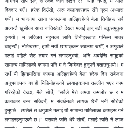
अभिनय सीप झन् खस्किँदै जाने होइन र?” थाहै नपाई, म अलि
दिक्दार भएँ। हरेक दिउँसो, अरू कलाकारहरू सँगै नृत्य अभ्यास
गर्थे। म भान्सामा खाना पकाउनमा अल्झिरहेको बेला तिनीहरू सबै
अत्यन्तै खुसीका साथ नाचिरहेको देख्दा मलाई झन् बढी उकुसमुकुस
हुन्थ्यो। म लज्जित नहुनका लागि तिनीहरूबाट पन्छिन मात्र
चाहन्थेँ। नोभेम्बरमा, हामी नयाँ छायाङ्कन स्थलमा सर्‍यौँ, र अगुवाले
मलाई पहिले सेट तयार गर्न लगाउनुभयो, अनि अबदेखि समूहको
सामान्य मामिलाको काममा पनि म नै जिम्मेवार हुनुपर्ने बताउनुभयो। म
सधैँ यी झिनामसिना काममा अल्झिरहेको बेला हरेक दिन सबैजना
अनुभवात्मक गवाही भिडियोहरूको छायाङ्कनमा तल्लीन भएर काम
गरिरहेको देख्दा, मैले सोचेँ, “सबैले मेरो क्षमता कमजोर छ र म
कलाकार बन्न सक्दिनँ, म संवर्धनको लायक छैनँ भनी सोचेको
हुनुपर्छ। त्यसैले त अगुवाले मलाई यी सामान्य मामिलाका कामहरू गर्न
लगाइरहनुभएको छ।” यसबारे जति धेरै सोचेँ, मलाई त्यति नै लाज