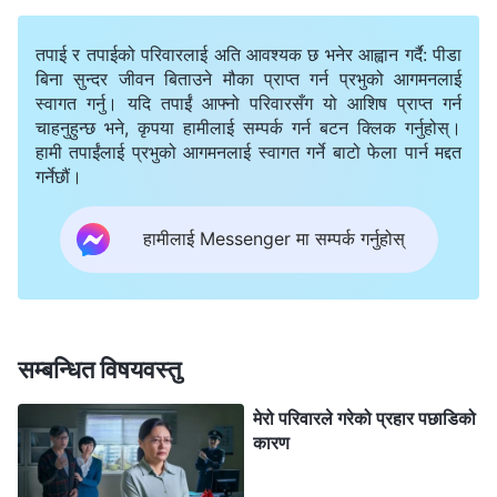
एक दिन, प्रप्सहरू मिलाउँदै गर्दा, मलाई अचानक मुटुमा अत्यन्तै
तपाई र तपाईको परिवारलाई अति आवश्यक छ भनेर आह्वान गर्दै: पीडा
असहज महसुस भयो। त्यसपछि मात्र मैले त्यो समयको आफ्नो
बिना सुन्दर जीवन बिताउने मौका प्राप्त गर्न प्रभुको आगमनलाई
स्थितिबारे चिन्तन गर्न थालेँ। त्यही बेला मैले परमेश्‍वरका वचनहरूको
स्वागत गर्नु। यदि तपाईं आफ्नो परिवारसँग यो आशिष प्राप्त गर्न
चाहनुहुन्छ भने, कृपया हामीलाई सम्पर्क गर्न बटन क्लिक गर्नुहोस्।
एउटा खण्ड भेट्टाएँ जसले सिधै मेरो स्थितिलाई सम्बोधन गरिरहेको
हामी तपाईंलाई प्रभुको आगमनलाई स्वागत गर्ने बाटो फेला पार्न मद्दत
थियो। सर्वशक्तिमान्‌ परमेश्‍वर भन्‍नुहुन्छ: “
अधिकांश मानिसहरू
गर्नेछौं।
सत्यता खोज्नुको सट्टा सानातिना चालहरूको सहारा लिन्छन्।
हामीलाई Messenger मा सम्पर्क गर्नुहोस्
तिनीहरू आफ्नै हित, अभिमान, र अरू मानिसहरूको मनमा आफ्नो
स्थान वा हैसियतलाई ठूलो महत्त्व दिन्छन्। तिनीहरूले कदर गर्ने
कुराहरू यिनै मात्र हुन्। तिनीहरू यी कुराहरूमा दह्रोसँग टाँसिन्छन् र
तिनलाई आफ्नो जीवन नै ठान्छन्—तिनीहरू परमेश्‍वर यी कुराहरूलाई
सम्बन्धित विषयवस्तु
कसरी हेर्नुहुन्छ र व्यवहार गर्नुहुन्छ भन्‍ने कुरासँग कुनै सरोकार
मेरो परिवारले गरेको प्रहार पछाडिको
राख्दैनन्; तिनीहरू पहिले आफू समूहको मालिक हुँ कि होइन, आफूले
कारण
अरूले उच्च सम्मान गर्ने पद सुरक्षित गर्न सक्छु कि सक्दिनँ, र कसैले
आफूले भनेको कुरा सुन्छ कि सुन्दैन भन्ने कुरासँग सरोकार राख्छन्।