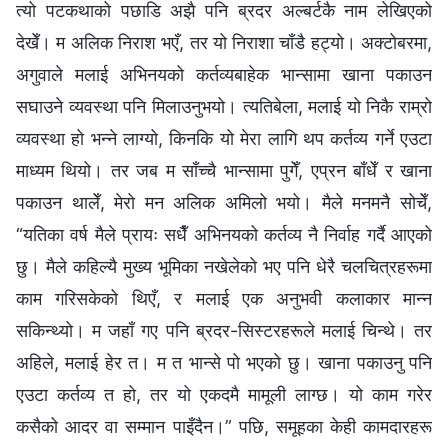
त्यो पटकथाको पछाडि अझै पनि ब्रदर अल्बर्टकै नाम लेखिएको
देखेँ। म अलिक निराश भएँ, तर यो निराशा चाँडै हट्यो। अक्टोबरमा,
अगुवाले मलाई अभिनयको कर्तव्यबाहेक भान्सामा खाना पकाउन
सघाउने व्यवस्था पनि मिलाउनुभयो। त्यतिबेला, मलाई यो निकै राम्रो
व्यवस्था हो भन्ने लाग्यो, किनकि यो मेरा लागि थप कर्तव्य गर्ने एउटा
माध्यम थियो। तर जब म साँच्चै भान्सामा पुगेँ, एप्रन बाँधेँ र खाना
पकाउन थालेँ, मेरो मन अलिक अमिलो भयो। मैले मनमनै सोचेँ,
“यतिका वर्ष मैले प्रायः सधैँ अभिनयको कर्तव्य नै निर्वाह गर्दै आएको
छु। मैले कहिल्यै मुख्य भूमिका नखेलेको भए पनि धेरै चलचित्रहरूमा
काम गरिसकेको थिएँ, र मलाई एक अनुभवी कलाकार मान्न
सकिन्थ्यो। म जहाँ गए पनि ब्रदर-सिस्टरहरूले मलाई चिन्थे। तर
अहिले, मलाई हेर त। म त भान्से पो भएको छु। खाना पकाउनु पनि
एउटा कर्तव्य त हो, तर यो एकदमै मामूली लाग्छ। यो काम गरेर
कसैको आदर वा सम्मान पाइँदैन।” पछि, समूहका केही कामदारहरू