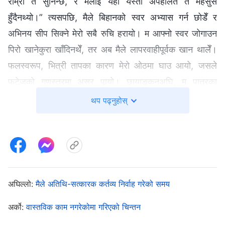
राम्रो त सुनिन्छ, र मलाई यहाँ यस्तो अपहेलित त महसुस
हुँदैनथ्यो।” त्यसपछि, मैले बिहानको स्वर अभ्यास गर्न छोडेँ र
अभिनय सीप सिक्ने मेरो सबै रुचि हरायो। म आफ्नो स्वर जोगाउन
पिरो खानेकुरा खाँदिनथेँ, तर अब मैले लापरवाहीपूर्वक खान थालेँ।
फलस्वरूप, भित्री तापका कारण मेरो ओठमा घाउ आयो, जसले
फुटेजको गुणस्तरमा असर पार्‍यो। छायाङ्कनअघि, म पात्रका
भावनाहरू मनन गर्नमा कुनै ध्यान दिँदिनथेँ; म यान्त्रिक तवरले आफ्ना
थप पढ्नुहोस्
संवादहरू मात्र कण्ठ पार्थेँ। फलतः, धेरै पटक मेरो नैराश्यले हाम्रो
काममा ढिलाइ गरायो र छायाङ्कनको नतिजामा असर पार्‍यो। त्यो
समयमा, म दिनभरि रनभुल्ल हुन्थेँ। कहिलेकाहीँ मलाई आफ्नो कर्तव्य
पूरा गर्नुको कुनै अर्थ छैन जस्तो लाग्थ्यो, र म यस्तो समेत सोच्थेँ,
“आखिर यो समूहमा म नभए पनि हुन्छ। हरेक दिन यी झिनामसिना
अघिल्लो:
मैले अतिथि-सत्कारक कर्तव्य निर्वाह गरेको समय
कामहरू गर्नुको सट्टा, म पूर्णकालीन कर्तव्य गर्न छोडेर बरु जागिर
अर्को:
वास्तविक काम नगरेकोमा गरिएको चिन्तन
खान्छु र सँगसँगै अलिअलि कर्तव्य निर्वाह गर्छु।”