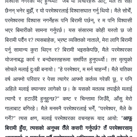
विश्‍वास नगरेको भए हुन्थ्यो!” जब यी विचारहरू आए, मैले ती सही
छैनन् भनेर बुझेँ, र यो परमेश्‍वरलाई विश्‍वासघात गर्नु थियो। मैले सोचेँ,
परमेश्‍वरमा विश्‍वास नगर्नेहरू पनि बिरामी पर्छन्, र म पनि विश्‍वासी
भएर बिमारीको सामना गर्नुपर्छ। यस संसारमा कोही यस्तो छ जो
बिरामी पर्दैन र? त्यसबाहेक, भ्रष्ट व्यक्तिको नाताले, मेरा लागि बिरामी
पर्नु सामान्य कुरा थिएन र? बिरामी भइसकेपछि, मैले परमेश्‍वरका
योजनाबद्ध कार्य र बन्दोबस्तहरूमा समर्पित हुनुपर्थ्यो। तर मृत्युको
सोचले मलाई दुःखी बनायो। “हे परमेश्‍वर, म मर्न चाहन्नँ। मैले यतिका
वर्ष आफ्नो परिवार र पेसा त्यागेर आफ्नो कर्तव्य गरेकी छु, र पनि
अहिले मलाई क्यान्सर लागेको छ। के यसको मतलब तपाईंले मलाई
त्याग्दै र हटाउँदै हुनुहुन्छ?” कष्ट र चिन्तामा जिउँदै, आँसु मेरो
गालाबाट बगिरहे। मैले मनमनै परमेश्‍वरलाई भनेँ, “परमेश्‍वर, मैले के
गर्ने?” त्यस क्षण, मलाई परमेश्‍वरका वचनहरू याद आयो: “
आफू
बिरामी हुँदा, त्यसको अनुभव तैँले कसरी गर्नुपर्छ? तँ परमेश्‍वरसामु