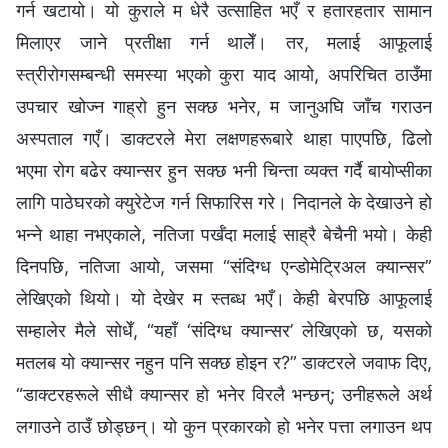
गर्न खटायो। यो कुराले म धेरै उत्साहित भएँ र हतारहतार सामान
मिलाएर जाने प्रतीक्षा गर्न थालेँ। तर, मलाई आफूलाई
स्त्रीरोगसम्बन्धी समस्या भएको कुरा याद आयो, अपरिचित ठाउँमा
उपचार खोज्न गाह्रो हुन सक्छ भनेर, म जानुअघि जाँच गराउन
अस्पताल गएँ। डाक्टरले मेरा लक्षणहरूबारे थाहा पाएपछि, ढिलो
भएमा रोग बढेर क्यान्सर हुन सक्छ भनी चिन्ता व्यक्त गर्दै बायोप्सीका
लागि पाठेघरको क्युरेटेज गर्न सिफारिस गरे। निदानले के देखाउने हो
भन्‍ने थाहा नभएकाले, नतिजा पर्खँदा मलाई साह्रै बेचैनी भयो। केही
दिनपछि, नतिजा आयो, जसमा “संदिग्ध एन्डोमेट्रिअल क्यान्सर”
लेखिएको थियो। यो देखेर म स्तब्ध भएँ। केही बेरपछि आफूलाई
सम्हालेर मैले सोधेँ, “यहाँ ‘संदिग्ध क्यान्सर’ लेखिएको छ, यसको
मतलब यो क्यान्सर नहुन पनि सक्छ होइन र?” डाक्टरले जवाफ दिए,
“डाक्टरहरूले सीधै क्यान्सर हो भनेर विरलै भन्छन्; उनीहरूले अर्थ
लगाउने ठाउँ छोड्छन्। यो कुन प्रकारको हो भनेर पत्ता लगाउन थप