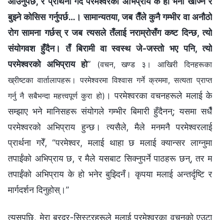
आउनुपर्छ, र प्रार्थना गर्दै परमेश्‍वरको अभिप्राय के हो भनी खोज्‍ने र
बुझ्ने कोसिस गर्नुपर्छ…। सामान्यतया, जब तैँले कुनै गम्भीर वा अनौठो
रोग सामना गर्छस् र जब त्यसले तँलाई नराम्रोसँग कष्ट दिन्छ, त्यो
संयोगवश हुँदैन। तँ बिरामी वा स्वस्थ जे-जस्तो भए पनि, त्यो
परमेश्‍वरको अभिप्राय हो
”
(वचन, खण्ड ३। आखिरी दिनहरूका
ख्रीष्टका वार्तालापहरू। परमेश्‍वरमा विश्‍वास गर्ने क्रममा, सत्यता प्राप्त
। परमेश्‍वरका वचनहरूले मलाई के
गर्नु नै सबैभन्दा महत्त्वपूर्ण कुरा हो)
सम्झाए भने मानिसहरू संयोगले गम्भीर बिमारी हुँदैनन्; यसमा सधैँ
परमेश्‍वरको अभिप्राय हुन्छ। त्यसैले, मैले मनमनै परमेश्‍वरलाई
प्रार्थना गरेँ, “परमेश्‍वर, मलाई थाहा छ मलाई क्यान्सर लाग्नुमा
तपाईंको अभिप्राय छ, र मैले यसबाट सिक्नुपर्ने पाठहरू छन्, तर म
तपाईंको अभिप्राय के हो भनेर बुझ्दिनँ। कृपया मलाई अन्तर्दृष्टि र
मार्गदर्शन दिनुहोस्।”
त्यसपछि, मेरा ब्रदर-सिस्टरहरूले मलाई परमेश्‍वरका वचनको एउटा