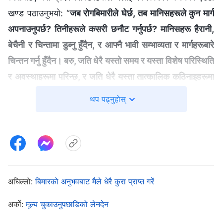
खण्ड पठाउनुभयो: “
जब रोगबिमारीले घेर्छ, तब मानिसहरूले कुन मार्ग
अपनाउनुपर्छ? तिनीहरूले कसरी छनौट गर्नुपर्छ? मानिसहरू हैरानी,
बेचैनी र चिन्तामा डुब्‍नु हुँदैन, र आफ्‍नै भावी सम्‍भाव्यता र मार्गहरूबारे
चिन्तन गर्नु हुँदैन। बरु, जति धेरै यस्तो समय र यस्ता विशेष परिस्थिति
र अवस्थाहरूमा परिन्छ, र जति धेरै यस्ता तात्कालिक कठिनाइहरूमा
फसिन्छ, मानिसहरूले त्यति नै धेरै सत्यता खोजी गर्नुपर्छ र सत्यता
थप पढ्नुहोस्
पछ्याउनुपर्छ। यस्तो गरे मात्रै तैँले विगतमा सुनेका प्रवचनहरू र तैँले
बुझेका सत्यताहरू व्यर्थमा जानेछैनन् र तिनले काम गर्नेछन्। तैँले यस्ता
कठिनाइहरू जति धेरै सामना गर्छस्, तैँले त्यति नै धेरै आफ्‍ना इच्छाहरू
त्यागेर परमेश्‍वरका योजनाबद्ध कार्यहरूमा समर्पित हुनुपर्छ। परमेश्‍वरले
यस्तो परिस्थिति तय गर्नु र यस्ता अवस्थाहरू बन्दोबस्त गर्नुको उद्देश्य
अघिल्लो:
बिमारको अनुभवबाट मैले धेरै कुरा प्राप्त गरें
तँलाई हैरानी, बेचैनी र चिन्ताका संवेगहरूमा डुबाउनु होइन, र यो तँ
बिरामी हुँदा परमेश्‍वरले तँलाई निको पार्नुहुन्छ कि हुन्‍न भनेर उहाँलाई
अर्को:
मूल्य चुकाउनुपछाडिको लेनदेन
जाँच्‍न, अनि यसरी मामिलाको वास्तविकता बताउन लगाउनको लागि