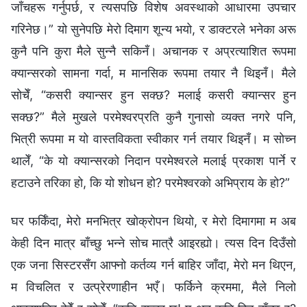
जाँचहरू गर्नुपर्छ, र त्यसपछि विशेष अवस्थाको आधारमा उपचार
गरिनेछ।” यो सुनेपछि मेरो दिमाग शून्य भयो, र डाक्टरले भनेका अरू
कुनै पनि कुरा मैले सुन्नै सकिनँ। अचानक र अप्रत्याशित रूपमा
क्यान्सरको सामना गर्दा, म मानसिक रूपमा तयार नै थिइनँ। मैले
सोचेँ, “कसरी क्यान्सर हुन सक्छ? मलाई कसरी क्यान्सर हुन
सक्छ?” मैले मुखले परमेश्‍वरप्रति कुनै गुनासो व्यक्त नगरे पनि,
भित्री रूपमा म यो वास्तविकता स्वीकार गर्न तयार थिइनँ। म सोच्न
थालेँ, “के यो क्यान्सरको निदान परमेश्‍वरले मलाई प्रकाश पार्ने र
हटाउने तरिका हो, कि यो शोधन हो? परमेश्‍वरको अभिप्राय के हो?”
घर फर्किँदा, मेरो मनभित्र खोक्रोपन थियो, र मेरो दिमागमा म अब
केही दिन मात्र बाँच्छु भन्‍ने सोच मात्रै आइरह्यो। त्यस दिन दिउँसो
एक जना सिस्टरसँग आफ्नो कर्तव्य गर्न बाहिर जाँदा, मेरो मन थिएन,
म विचलित र उत्प्रेरणाहीन भएँ। फर्किने क्रममा, मैले निलो