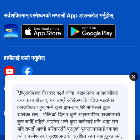
सर्वशक्तिमान्‌ परमेश्‍वरको मण्डली App डाउनलोड गर्नुहोस्
हामीलाई फलो गर्नुहोस्
हामीलाई सम्पर्क गर्नुहोस
👋प्रकोपहरू निरन्तर बढ्दै जाँदा, बाइबलका अगमवाणीहरू
दन्त्यकथा होइनन्, बरु हाम्रै आँखैअगाडि घटित भइरहेका
+977-981-140-9021
वास्तविकता हुन् भन्ने कुरा झन्-झन् धेरै मानिसले बुझ्न
contact.ne@kingdomsalvation.org
थालेका छन्। भोलिको दिन र कुनै अप्रत्याशित प्रकोपमध्ये
कुन चाहिँ पहिले आउनेछ भन्ने कुरा कसैलाई पनि थाहा छैन।
यदि तपाईँ आफ्नो परिवारसँगै प्रभुको पुनरागमनलाई स्वागत
गर्न र परमेश्‍वरको सुरक्षाअन्तर्गत सुरक्षित रहन चाहनुहुन्छ भने,