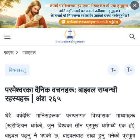
गृहपृष्ठ
पढाइहरू
विषयवस्तु
परमेश्‍वरका दैनिक वचनहरू: बाइबल सम्‍बन्धी
रहस्यहरू | अंश २६५
धेरै वर्षदेखि मानिसहरूका परम्परागत विश्‍वासका माध्यमहरू
(ख्रीष्टियन धर्मको, जुन विश्‍वका तीन प्रमुख धर्ममध्ये एक हो)
बाइबल पढ्नु नै भएको छ; बाइबलबाट टाढा हुनु भनेको प्रभुमा