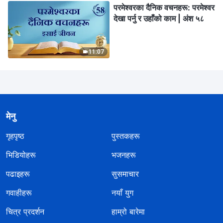
परमेश्‍वरका दैनिक वचनहरू: परमेश्‍वर
देखा पर्नु र उहाँको काम | अंश ५८
11:07
मेनु
गृहपृष्ठ
पुस्तकहरू
भिडियोहरू
भजनहरू
पढाइहरू
सुसमाचार
गवाहीहरू
नयाँ युग
चित्र प्रदर्शन
हाम्रो बारेमा