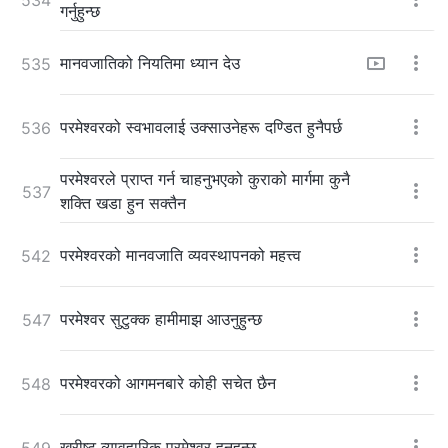
गर्नुहुन्छ
मानवजातिको नियतिमा ध्यान देउ
535
परमेश्‍वरको स्वभावलाई उक्साउनेहरू दण्डित हुनैपर्छ
536
परमेश्‍वरले प्राप्त गर्न चाहनुभएको कुराको मार्गमा कुनै
537
शक्ति खडा हुन सक्तैन
परमेश्‍वरको मानवजाति व्यवस्थापनको महत्त्व
542
परमेश्‍वर सुटुक्क हामीमाझ आउनुहुन्छ
547
परमेश्‍वरको आगमनबारे कोही सचेत छैन
548
ख्रीष्ट व्यावहारिक परमेश्‍वर हुनुहुन्छ
549