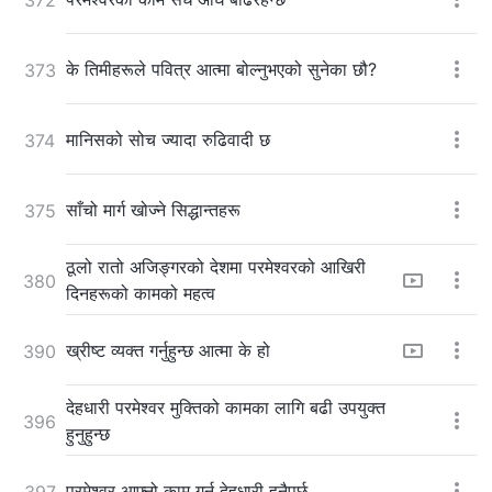
के तिमीहरूले पवित्र आत्मा बोल्नुभएको सुनेका छौ?
373
मानिसको सोच ज्यादा रुढिवादी छ
374
साँचो मार्ग खोज्ने सिद्धान्तहरू
375
ठूलो रातो अजिङ्गरको देशमा परमेश्‍वरको आखिरी
380
दिनहरूको कामको महत्व
ख्रीष्ट व्यक्त गर्नुहुन्छ आत्मा के हो
390
देहधारी परमेश्‍वर मुक्तिको कामका लागि बढी उपयुक्त
396
हुनुहुन्छ
परमेश्‍वर आफ्नो काम गर्न देहधारी हुनैपर्छ
397