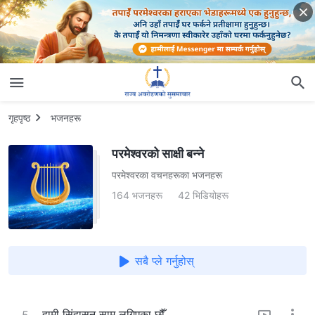
गृहपृष्ठ
भजनहरू
परमेश्‍वरको साक्षी बन्‍ने
परमेश्‍वरका वचनहरूका भजनहरू
164 भजनहरू
42 भिडियोहरू
सबै प्ले गर्नुहोस्
हामी सिंहासन सामु लगिएका छौँ
5