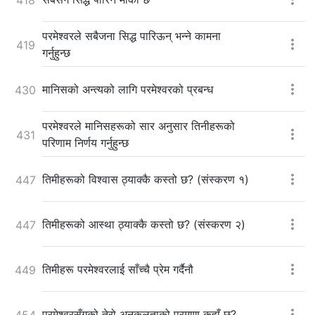
परमेश्‍वरले सबैजना सिद्ध पारिऊन् भन्ने कामना
419
गर्नुहुन्छ
मानिसको अन्त्यको लागि परमेश्‍वरको प्रबन्ध
430
परमेश्‍वरले मानिसहरूको सार अनुसार तिनीहरूको
431
परिणाम निर्णय गर्नुहुन्छ
तिमीहरूको विश्‍वास ठ्याक्कै कस्तो छ? (संस्करण १)
447
तिमीहरूको आस्था ठ्याक्कै कस्तो छ? (संस्करण २)
447
तिमीहरू परमेश्‍वरलाई साँच्चै प्रेम गर्दैनौ
449
परमेश्‍वरसँगको तेरो अनुकूलताको प्रमाण कहाँ छ?
454