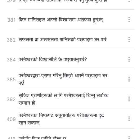
किन मानिसहरू आफ्नो विश्‍वासमा असफल हुन्छन्
381
सफलता वा असफलता मानिसको पछ्याइमा भर पर्छ
382
परमेश्‍वरको विश्‍वासीले के पछ्याउनुपर्छ?
384
परमेश्‍वरद्वारा प्राप्त गरिनु तिम्रो आफ्नै पछ्याइमा भर
385
पर्छ
सृजित प्राणीहरूको लागि परमेश्‍वरलाई चिन्नु सर्वोच्च
392
सम्मान हो
परमेश्‍वरका निष्कपट अनुयायीहरू परीक्षाहरूमा दृढ
409
रहन सक्छन्
सबैसँग सिद्ध पारिने मौका छ
418