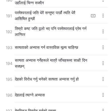
उहाँलाई चिन्न सक्दैन
परमेश्‍वरलाई जति धेरै सन्तुष्ट पार्छौ त्यति धेरै
191
आशिषित हुन्छौ
तिम्रो कष्ट जति ठूलो भए पनि परमेश्‍वरलाई प्रेम गर्न
192
लागिपर
सत्यताको अभ्यास गर्न वास्तविक मूल्य चाहिन्छ
193
सत्यता अभ्यास गर्नेहरूले मात्रै जाँचहरूमा साक्षी दिन
194
सक्छन्
देहको विरोध गर्नु भनेको सत्यता अभ्यास गर्नु हो
195
देहलाई त्याग्‍ने अभ्यास
196
देहविरुद्ध विद्रोह गर्नुको महत्त्व
197