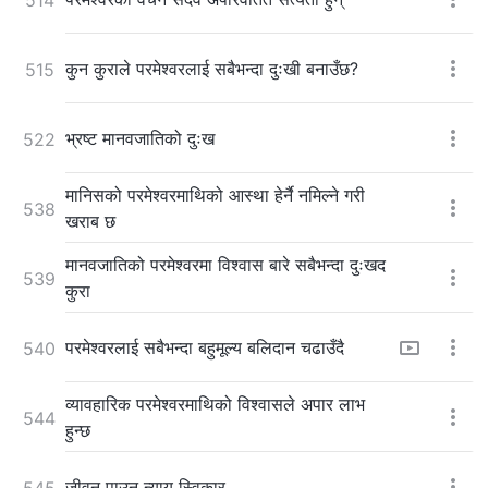
कुन कुराले परमेश्‍वरलाई सबैभन्दा दुःखी बनाउँछ?
515
भ्रष्ट मानवजातिको दुःख
522
मानिसको परमेश्‍वरमाथिको आस्था हेर्नै नमिल्ने गरी
538
खराब छ
मानवजातिको परमेश्‍वरमा विश्‍वास बारे सबैभन्दा दुःखद
539
कुरा
परमेश्‍वरलाई सबैभन्दा बहुमूल्य बलिदान चढाउँदै
540
व्यावहारिक परमेश्‍वरमाथिको विश्‍वासले अपार लाभ
544
हुन्छ
जीवन पाउन न्याय स्विकार
545