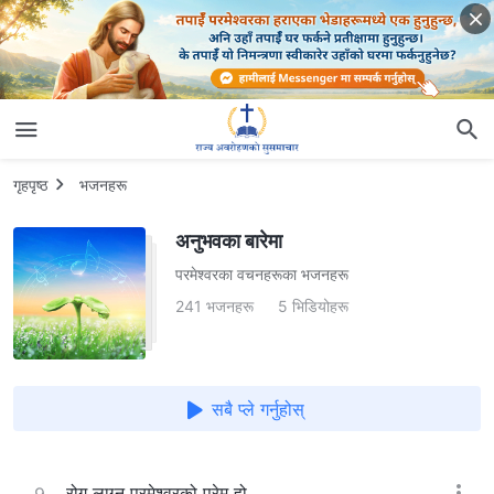
गृहपृष्ठ
भजनहरू
अनुभवका बारेमा
परमेश्‍वरका वचनहरूका भजनहरू
241 भजनहरू
5 भिडियोहरू
सबै प्ले गर्नुहोस्
रोग लाग्नु परमेश्‍वरको प्रेम हो
9