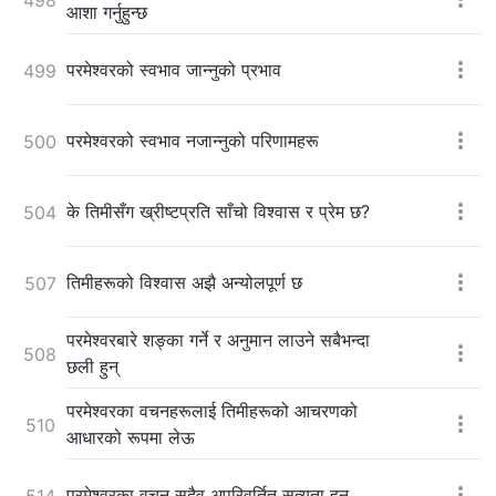
आशा गर्नुहुन्छ
परमेश्‍वरको स्वभाव जान्नुको प्रभाव
499
परमेश्‍वरको स्वभाव नजान्नुको परिणामहरू
500
के तिमीसँग ख्रीष्टप्रति साँचो विश्‍वास र प्रेम छ?
504
तिमीहरूको विश्‍वास अझै अन्योलपूर्ण छ
507
परमेश्‍वरबारे शङ्का गर्ने र अनुमान लाउने सबैभन्दा
508
छली हुन्
परमेश्‍वरका वचनहरूलाई तिमीहरूको आचरणको
510
आधारको रूपमा लेऊ
परमेश्‍वरका वचन सदैव अपरिवर्तित सत्यता हुन्
514