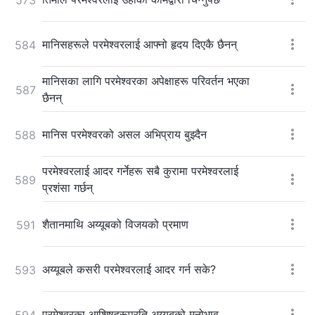
मानिसहरूले परमेश्‍वरलाई आफ्नो हृदय दिएकै छैनन्
584
मानिसका लागि परमेश्‍वरका अपेक्षाहरू परिवर्तन भएका
587
छैनन्
मानिस परमेश्‍वरको असल अभिप्राय बुझ्दैन
588
परमेश्‍वरलाई आदर गर्नेहरू सबै कुरामा परमेश्‍वरलाई
589
प्रशंसा गर्छन्
शैतानमाथि अय्यूबको विजयको प्रमाण
591
अय्यूबले कसरी परमेश्‍वरलाई आदर गर्न सके?
593
परमेश्‍वरका आशिषहरूप्रति अय्यूबको मनोभाव
594