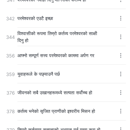
परमेश्‍वरको एउटै इच्छा
342
विश्‍वासीको रूपमा तिम्रो कर्तव्य परमेश्‍वरको साक्षी
344
दिनु हो
आफ्नो सम्पूर्ण सत्त्व परमेश्‍वरको काममा अर्पण गर
356
युवाहरूले के पछ्याउनै पर्छ
359
जीवनको सबै उखानहरूमध्ये सत्यता सर्वोच्च हो
376
कर्तव्य भनेको सृजित प्राणीको इश्‍वरीय मिसन हो
378
तिम्रो कर्तव्यमा सत्यताको अभ्यास गर्नु मुख्य कुरा हो
379