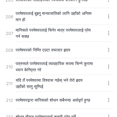
परमेश्‍वरलाई बुझ्नु मानवजातिको लागि उहाँको अन्तिम
206
माग हो
मानिसले परमेश्‍वरलाई चिनेर मात्र परमेश्‍वरलाई प्रेम
207
गर्न सक्छ
परमेश्‍वरको निम्ति एउटा वफादार हृदय
208
पत्रुसले परमेश्‍वरलाई व्यावहारिक रूपमा चिन्ने कुरामा
210
ध्यान केन्द्रित गरे
यदि तँ परमेश्‍वरमा विश्‍वास गर्छस् भने तेरो हृदय
211
उहाँको सामु सुम्पिई
परमेश्‍वरद्वारा मानिसको शोधन सबैभन्दा अर्थपूर्ण हुन्छ
212
शोधन दौरान परमेश्‍वरलाई कसरी प्रेम गर्ने
213