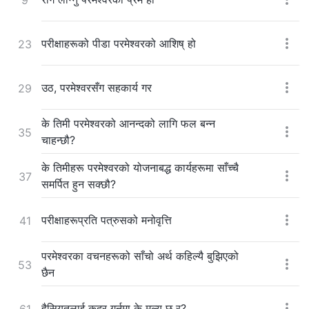
परीक्षाहरूको पीडा परमेश्‍वरको आशिष् हो
23
उठ, परमेश्‍वरसँग सहकार्य गर
29
के तिमी परमेश्‍वरको आनन्दको लागि फल बन्न
35
चाहन्छौ?
के तिमीहरू परमेश्‍वरको योजनाबद्ध कार्यहरूमा साँच्चै
37
समर्पित हुन सक्छौ?
परीक्षाहरूप्रति पत्रुसको मनोवृत्ति
41
परमेश्‍वरका वचनहरूको साँचो अर्थ कहिल्यै बुझिएको
53
छैन
हैसियतलाई कदर गर्नुमा के मूल्य छ र?
61