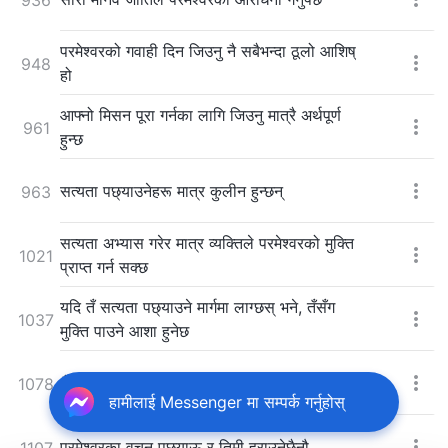
परमेश्‍वरको गवाही दिन जिउनु नै सबैभन्दा ठूलो आशिष्
948
हो
आफ्नो मिसन पूरा गर्नका लागि जिउनु मात्रै अर्थपूर्ण
961
हुन्छ
सत्यता पछ्याउनेहरू मात्र कुलीन हुन्छन्
963
सत्यता अभ्यास गरेर मात्र व्यक्तिले परमेश्‍वरको मुक्ति
1021
प्राप्त गर्न सक्छ
यदि तँ सत्यता पछ्याउने मार्गमा लाग्छस् भने, तँसँग
1037
मुक्ति पाउने आशा हुनेछ
तैँले बाँच्नका लागि सत्यता पछ्याउनैपर्छ
1078
हामीलाई Messenger मा सम्पर्क गर्नुहोस्
परमेश्‍वरका वचन पछ्याऊ र तिमी हराउनेछैनौ
1107