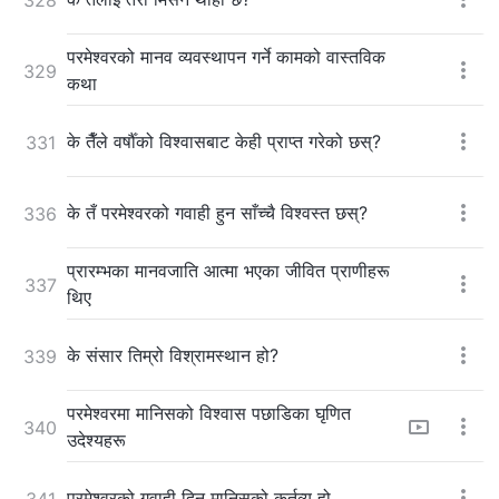
परमेश्‍वरको मानव व्यवस्थापन गर्ने कामको वास्तविक
329
कथा
के तैँले वर्षौँको विश्‍वासबाट केही प्राप्त गरेको छस्?
331
के तँ परमेश्‍वरको गवाही हुन साँच्चै विश्‍वस्त छस्?
336
प्रारम्भका मानवजाति आत्मा भएका जीवित प्राणीहरू
337
थिए
के संसार तिम्रो विश्रामस्थान हो?
339
परमेश्‍वरमा मानिसको विश्‍वास पछाडिका घृणित
340
उदेश्यहरू
परमेश्‍वरको गवाही दिनु मानिसको कर्तव्य हो
341