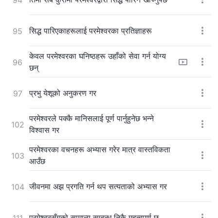
सिद्ध पारिएकाहरूलाई परमेश्‍वरका प्रतिज्ञाहरू
95
केवल परमेश्‍वरका घनिष्ठहरू उहाँको सेवा गर्न योग्य
96
छन्
प्रभु येशूको अनुकरण गर
97
परमेश्‍वरले पक्कै मानिसलाई पूर्ण पार्नुहुनेछ भन्ने
102
विश्‍वास गर
परमेश्‍वरका वचनहरू अभ्यास गरेर मात्र वास्तविकता
103
आउँछ
जीवनमा अझ प्रगति गर्न थप सत्यताको अभ्यास गर
104
परमेश्‍वरसँगको सामान्य सम्बन्ध निकै महत्वपूर्ण छ
111