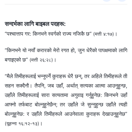
सन्दर्भका लागि बाइबल पदहरू:
“पश्‍चात्ताप गर: किनभने स्वर्गको राज्य नजिकै छ”
।
(मत्ती ४:१७)
“किनभने यो नयाँ करारको मेरो रगत हो, जुन धेरैको पापक्षमाको लागि
बगाइएको छ”
।
(मत्ती २६:२८)
“मैले तिमीहरूलाई भन्‍नुपर्ने कुराहरू धेरै छन्, तर अहिले तिमीहरूले ती
सहन सक्‍दैनौ। तैपनि, जब उहाँ, अर्थात् सत्यका आत्मा आउनुहुन्छ,
उहाँले तिमीहरूलाई सारा सत्यतामा अगुवाइ गर्नुहुनेछ: किनभने उहाँ
आफ्‍नो तर्फबाट बोल्‍नुहुनेछैन; तर उहाँले जे सुन्‍नुहुन्‍छ उहाँले त्यही
बोल्‍नुहुनेछ: र उहाँले तिमीहरूले आउनेवाला कुराहरू देखाउनुहुनेछ”
।
(यूहन्‍ना १६:१२-१३)