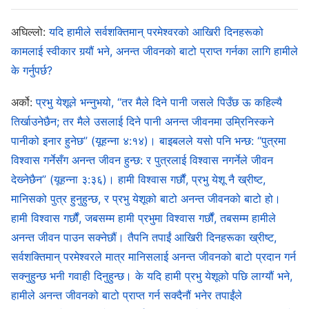
व्यक्तिले उद्धार पाउँदा उसको सम्पूर्ण परिवारले आशिष् पाउँछ वा एक
अघिल्लो:
यदि हामीले सर्वशक्तिमान् परमेश्‍वरको आखिरी दिनहरूको
पल्ट मुक्ति पाएपछि सधैँभरि मुक्ति पाइन्छ भनी कहीँ पनि भनिएको
कामलाई स्वीकार गर्‍यौं भने, अनन्त जीवनको बाटो प्राप्त गर्नका लागि हामीले
छैन। आज यस्ता शब्दहरू कसैले बोल्दैन र त्यस्ता कुराहरू पुराना
के गर्नुपर्छ?
भएका छन्। त्यो बेला येशूको काम सारा मानवजातिलाई छुटकारा दिनु
अर्को:
प्रभु येशूले भन्नुभयो, “तर मैले दिने पानी जसले पिउँछ ऊ कहिल्यै
थियो। उहाँमा विश्‍वास गर्नेहरू सबैका पापहरू क्षमा गरिए। जबसम्म
तिर्खाउनेछैन; तर मैले उसलाई दिने पानी अनन्‍त जीवनमा उम्रिनिस्कने
तैँले उहाँमा विश्‍वास गर्छस्, उहाँले तँलाई छुटकारा दिनुहुनेछ; यदि तँ
पानीको इनार हुनेछ” (यूहन्‍ना ४:१४)। बाइबलले यसो पनि भन्छ: “पुत्रमा
उहाँमा विश्‍वास गर्थिस् भने तँ उप्रान्त पापको वसमा हुँदैनथिस्, तेरा
विश्‍वास गर्नेसँग अनन्त जीवन हुन्छ: र पुत्रलाई विश्‍वास नगर्नेले जीवन
पापहरू हटाइएका हुनेथिए। मुक्ति पाउनु र विश्‍वासद्वारा धर्मी
देख्‍नेछैन” (यूहन्‍ना ३:३६)। हामी विश्‍वास गर्छौं, प्रभु येशू नै ख्रीष्ट,
ठहराइनुको अर्थ यही नै हो। तापनि विश्‍वास गर्नेहरूमा ती कुराहरू
मानिसको पुत्र हुनुहुन्छ, र प्रभु येशूको बाटो अनन्त जीवनको बाटो हो।
हामी विश्‍वास गर्छौं, जबसम्म हामी प्रभुमा विश्‍वास गर्छौं, तबसम्‍म हामीले
रहे, जुन विद्रोही र परमेश्‍वर विरोधी थिए, जसलाई बिस्तारै हटाउनु
अनन्त जीवन पाउन सक्नेछौं। तैपनि तपाईं आखिरी दिनहरूका ख्रीष्ट,
पर्थ्यो। मुक्तिको अर्थ येशूद्वारा पूर्ण रूपमा प्राप्त गरिएको छ भन्ने
सर्वशक्तिमान् परमेश्‍वरले मात्र मानिसलाई अनन्त जीवनको बाटो प्रदान गर्न
होइन, तर मानिस अब पापको अधीनमा थिएन, उसका पापहरू क्षमा
सक्नुहुन्छ भनी गवाही दिनुहुन्छ। के यदि हामी प्रभु येशूको पछि लाग्यौं भने,
गरिएका थिए भन्‍ने हुन्थ्यो। तैँले विश्‍वास गर्दा तँ कहिल्यै पापको
हामीले अनन्त जीवनको बाटो प्राप्त गर्न सक्दैनौं भनेर तपाईंले
अधीनमा हुनेछैनस्। त्यस बेला येशूले धेरै काम गर्नुभयो जुन उहाँका