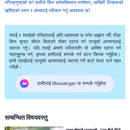
भनिरहनुभएको छ? हामीले किन सर्वशक्तिमान् परमेश्‍वर, आखिरी दिनहरूको
चेलाहरूले बुझ्‍दैनथिए, अनि उहाँले भन्नुभएका धेरै कुराहरू
ख्रीष्टको वचन र कामलाई स्वीकार गर्नु आवश्यक छ?
मानिसहरूले बुझ्‍दैनथिए। किनकि त्यस बेला उहाँले कुनै स्पष्टीकरण
दिनुभएन। यसैले उहाँ जानुभन्दा धेरै वर्षपछि मत्तीले येशूको वंशावली
तपाई र तपाईको परिवारलाई अति आवश्यक छ भनेर आह्वान गर्दै: पीडा
बनाए, र अरूले पनि धेरै काम गरे, जुन मानिसको इच्छा थियो। येशू
बिना सुन्दर जीवन बिताउने मौका प्राप्त गर्न प्रभुको आगमनलाई
मानिसलाई सिद्ध बनाउन र प्राप्त गर्न होइन, तर एक चरणको काम
स्वागत गर्नु। यदि तपाईं आफ्नो परिवारसँग यो आशिष प्राप्त गर्न
चाहनुहुन्छ भने, कृपया हामीलाई सम्पर्क गर्न बटन क्लिक गर्नुहोस्।
गर्न आउनुभएको थियो: स्वर्गको राज्यको सुसमाचार ल्याउन र
हामी तपाईंलाई प्रभुको आगमनलाई स्वागत गर्ने बाटो फेला पार्न मद्दत
क्रूसीकरणको काम पूरा गर्न। अनि येशू क्रूसमा टाँगिनुभएपछि
गर्नेछौं।
उहाँको काम पूर्ण रूपमा समाप्त भयो। तर अहिलेको चरणमा—
विजयको काममा—धेरै वचनहरू बोल्नुपर्छ, धेरै काम गर्नुपर्छ र धेरै
हामीलाई Messenger मा सम्पर्क गर्नुहोस्
वटा प्रक्रियाहरू हुनुपर्छ। त्यसरी नै येशू र यहोवाको कामका
रहस्यहरू पनि प्रकट गरिनुपर्छ, ताकि सबै मानिसमा तिनीहरूका
विश्‍वासको समझ र स्पष्टता हुन सकोस्, किनकि आखिरी दिनहरूको
सम्बन्धित विषयवस्तु
काम यही नै हो, अनि आखिरी दिनहरू परमेश्‍वरको कामको अन्त्य हो,
कामहरू समाप्त हुने समय हो।