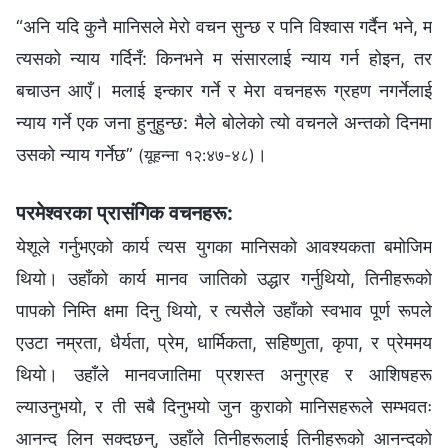
“अनि यदि कुनै मानिसले मेरो वचन सुन्छ र पनि विश्‍वास गर्दैन भने, म
त्यसको न्याय गर्दिनँ: किनभने म संसारलाई न्याय गर्न होइन, तर
बचाउन आएँ। मलाई इन्कार गर्ने र मेरा वचनहरू ग्रहण नगर्नेलाई
न्याय गर्ने एक जना हुनुहुन्छ: मैले बोलेको त्यो वचनले अन्तको दिनमा
उसको न्याय गर्नेछ”
।
(यूहन्‍ना १२:४७-४८)
परमेश्‍वरका प्रासंगिक वचनहरू:
येशूले गर्नुभएको कार्य त्यस युगका मानिसको आवश्यकता बमोजिम
थियो। उहाँको कार्य मानव जातिको उद्धार गर्नुथियो, तिनीहरूको
पापको निम्ति क्षमा दिनु थियो, र त्यसैले उहाँको स्वभाव पूर्ण रूपले
एउटा नम्रता, धैर्यता, प्रेम, धार्मिकता, सहिष्णुता, कृपा, र प्रेममय
थियो। उहाँले मानवजातिमा प्रशस्त अनुग्रह र आशिषहरू
ल्याउनुभयो, र ती सबै दिनुभयो जुन कुराको मानिसहरूले सम्भवतः
आनन्द लिन सक्दछन्, उहाँले तिनीहरूलाई तिनीहरूको आनन्दको