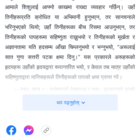
आमाले शिशुलाई आफ्नो काखमा राख्दा व्यवहार गर्छिन्। उहाँ
तिनीहरूप्रति क्रोधित या अभिमानी हुनुभएन, तर सान्त्वनाले
भरिनुभएको थियो; उहाँ तिनीहरूका बीच रिसमा आउनुभएन, तर
तिनीहरूको पापहरूमा सहिष्णुता राख्नुभयो र तिनीहरूको मूर्खता र
अज्ञानतामा यति हदसम्‍म आँखा चिम्लनुभयो र भन्‍नुभयो, “अरूलाई
सात गुणा सत्तरी पटक क्षमा दिनु।” यस प्रकारले अरूहरूको
हृदयहरू उहाँको हृदयद्वारा रूपान्तरित भयो, र केवल तब मात्र उहाँको
सहिष्णुताद्वारा मानिसहरूले तिनीहरूको पापको क्षमा प्राप्त गरे।
— वचन, खण्ड १। परमेश्‍वरको देखापराइ र काम। छुटकाराको युगको
कार्यपछाडिको साँचो कथा
थप पढ्नुहोस्
अनुग्रहको युगमा पश्‍चात्तापको सुसमाचार प्रचार गरिएको थियो, अनि
मानिसले त्यसमा विश्‍वास गर्‍यो भने उसले मुक्ति पाउँथ्यो। आज,
मुक्तिको सट्टामा विजय र सिद्धताको कुरा मात्र गरिन्छ। एक