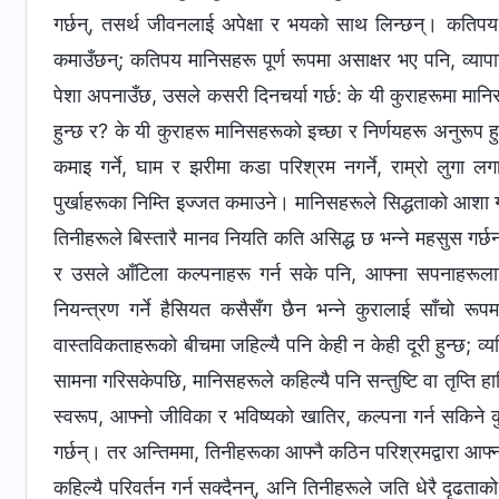
गर्छन्, तसर्थ जीवनलाई अपेक्षा र भयको साथ लिन्छन्। कतिपय 
कमाउँछन्; कतिपय मानिसहरू पूर्ण रूपमा असाक्षर भए पनि, व्या
पेशा अपनाउँछ, उसले कसरी दिनचर्या गर्छ: के यी कुराहरूमा मानिस
हुन्छ र? के यी कुराहरू मानिसहरूको इच्‍छा र निर्णयहरू अनुरूप ह
कमाइ गर्ने, घाम र झरीमा कडा परिश्रम नगर्ने, राम्रो लुगा लगा
पुर्खाहरूका निम्ति इज्‍जत कमाउने। मानिसहरूले सिद्धताको आशा 
तिनीहरूले बिस्तारै मानव नियति कति असिद्ध छ भन्‍ने महसुस ग
र उसले आँटिला कल्‍पनाहरू गर्न सके पनि, आफ्‍ना सपनाहरूलाई
नियन्त्रण गर्ने हैसियत कसैसँग छैन भन्‍ने कुरालाई साँचो रू
वास्तविकताहरूको बीचमा जहिल्यै पनि केही न केही दूरी हुन्छ; व्यक्
सामना गरिसकेपछि, मानिसहरूले कहिल्यै पनि सन्तुष्टि वा तृप्ति ह
स्वरूप, आफ्‍नो जीविका र भविष्यको खातिर, कल्‍पना गर्न सकिने कुन
गर्छन्। तर अन्तिममा, तिनीहरूका आफ्‍नै कठिन परिश्रमद्वारा आफ्‍
कहिल्यै परिवर्तन गर्न सक्दैनन्, अनि तिनीहरूले जति धेरै दृढता