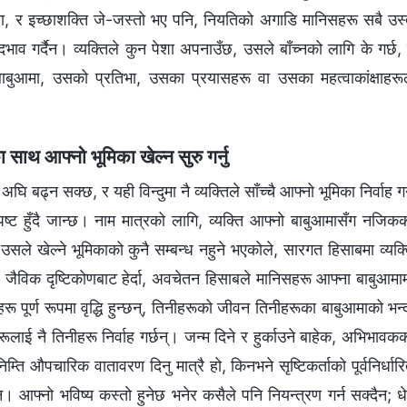
धिकता, र इच्‍छाशक्ति जे-जस्तो भए पनि, नियतिको अगाडि मानिसहरू सबै उस्
दभाव गर्दैन। व्यक्तिले कुन पेशा अपनाउँछ, उसले बाँच्‍नको लागि के गर्छ,
बाबुआमा, उसको प्रतिभा, उसका प्रयासहरू वा उसका महत्वाकांक्षाहरू
ाथ आफ्‍नो भूमिका खेल्‍न सुरु गर्नु
 बढ्न सक्छ, र यही विन्दुमा नै व्यक्तिले साँच्‍चै आफ्‍नो भूमिका निर्वाह गर
स्पष्ट हुँदै जान्छ। नाम मात्रको लागि, व्यक्ति आफ्‍नो बाबुआमासँग नजिक
सले खेल्‍ने भूमिकाको कुनै सम्‍बन्ध नहुने भएकोले, सारगत हिसाबमा व्यक्
छ। जैविक दृष्टिकोणबाट हेर्दा, अवचेतन हिसाबले मानिसहरू आफ्‍ना बाबुआमा
ू पूर्ण रूपमा वृद्धि हुन्छन्, तिनीहरूको जीवन तिनीहरूका बाबुआमाको भन्
लाई नै तिनीहरू निर्वाह गर्छन्। जन्‍म दिने र हुर्काउने बाहेक, अभिभावक
म्ति औपचारिक वातावरण दिनु मात्रै हो, किनभने सृष्टिकर्ताको पूर्वनिर्धार
। आफ्‍नो भविष्य कस्तो हुनेछ भनेर कसैले पनि नियन्त्रण गर्न सक्दैन; धे