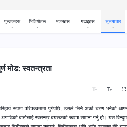
पुस्तकहरू
भिडियोहरू
भजनहरू
पढाइहरू
सुसमाचार
पूर्ण मोड: स्वतन्त्रता
िहार्य रूपमा परिपक्‍वतामा पुगेपछि, उसले लिने अर्को चरण भनेको आफ्‍
गाडिको बाटोलाई स्वतन्त्र वयस्कको रूपमा सामना गर्नु हो। यस विन्दुम
रूलाई तिनीहरूले सामना गर्नुपर्छ, तिनीहरूका अघि आफै प्रस्तुत हुँदै आउ