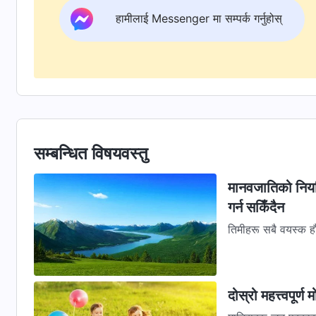
हामीलाई Messenger मा सम्पर्क गर्नुहोस्
सम्बन्धित विषयवस्तु
मानवजातिको नियति
गर्न सकिँदैन
तिमीहरू सबै वयस्क हौ
छौ। तिमीहरू परमेश्‍वरम
दोस्रो महत्त्वपूर्ण 