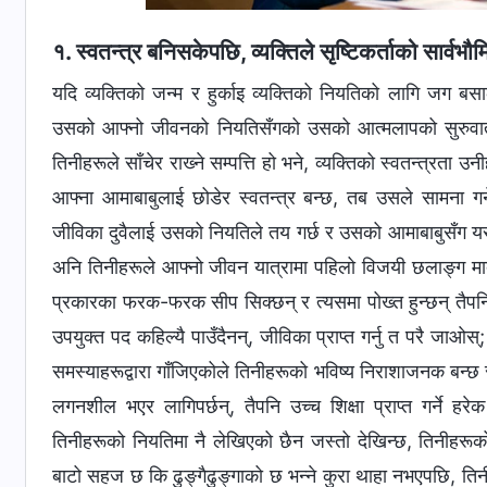
१. स्वतन्त्र बनिसकेपछि, व्यक्तिले सृष्टिकर्ताको सार्व
यदि व्यक्तिको जन्‍म र हुर्काइ व्यक्तिको नियतिको लागि जग बस
उसको आफ्‍नो जीवनको नियतिसँगको उसको आत्मलापको सुरुवात ह
तिनीहरूले साँचेर राख्‍ने सम्पत्ति हो भने, व्यक्तिको स्वतन्त्रता उ
आफ्‍ना आमाबाबुलाई छोडेर स्वतन्त्र बन्छ, तब उसले सामना गर
जीविका दुवैलाई उसको नियतिले तय गर्छ र उसको आमाबाबुसँग यसक
अनि तिनीहरूले आफ्‍नो जीवन यात्रामा पहिलो विजयी छलाङ्ग मार्
प्रकारका फरक-फरक सीप सिक्छन् र त्यसमा पोख्त हुन्छन् तैपनि त
उपयुक्त पद कहिल्यै पाउँदैनन्, जीविका प्राप्त गर्नु त परै जाओ
समस्याहरूद्वारा गाँजिएकोले तिनीहरूको भविष्य निराशाजनक बन्
लगनशील भएर लागिपर्छन्, तैपनि उच्‍च शिक्षा प्राप्त गर्ने ह
तिनीहरूको नियतिमा नै लेखिएको छैन जस्तो देखिन्छ, तिनीहरूक
बाटो सहज छ कि ढुङ्गैढुङ्गाको छ भन्‍ने कुरा थाहा नभएपछि, ति