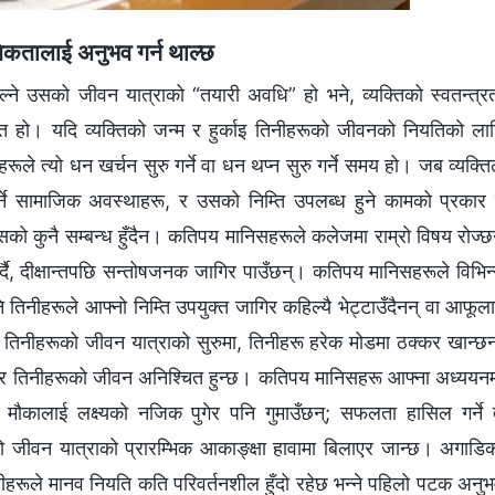
भौमिकतालाई अनुभव गर्न थाल्छ
ाल्‍ने उसको जीवन यात्राको “तयारी अवधि” हो भने, व्यक्तिको स्वतन्त्र
ो। यदि व्यक्तिको जन्‍म र हुर्काइ तिनीहरूको जीवनको नियतिको ला
नीहरूले त्यो धन खर्चन सुरु गर्ने वा धन थप्‍न सुरु गर्ने समय हो। जब व्यक्ति
्ने सामाजिक अवस्थाहरू, र उसको निम्ति उपलब्‍ध हुने कामको प्रकार
ो कुनै सम्‍बन्ध हुँदैन। कतिपय मानिसहरूले कलेजमा राम्रो विषय रोज्छ
दै, दीक्षान्तपछि सन्तोषजनक जागिर पाउँछन्। कतिपय मानिसहरूले विभिन्
िनीहरूले आफ्‍नो निम्ति उपयुक्त जागिर कहिल्यै भेट्टाउँदैनन् वा आफूल
स्; तिनीहरूको जीवन यात्राको सुरुमा, तिनीहरू हरेक मोडमा ठक्‍कर खान्छन
छ र तिनीहरूको जीवन अनिश्‍चित हुन्छ। कतिपय मानिसहरू आफ्‍ना अध्ययन
रेक मौकालाई लक्ष्यको नजिक पुगेर पनि गुमाउँछन्; सफलता हासिल गर्ने
ो जीवन यात्राको प्रारम्‍भिक आकाङ्क्षा हावामा बिलाएर जान्छ। अगाडि
नीहरूले मानव नियति कति परिवर्तनशील हुँदो रहेछ भन्‍ने पहिलो पटक अनु