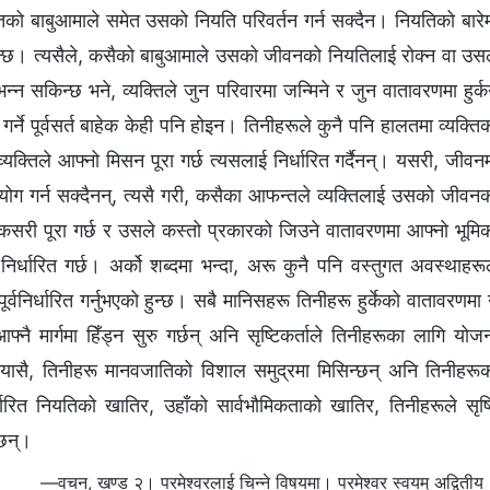
क्तिको बाबुआमाले समेत उसको नियति परिवर्तन गर्न सक्दैन। नियतिको बारे
ि हुन्छ। त्यसैले, कसैको बाबुआमाले उसको जीवनको नियतिलाई रोक्‍न वा उस
्‍न सकिन्छ भने, व्यक्तिले जुन परिवारमा जन्‍मिने र जुन वातावरणमा हुर्क
र्ने पूर्वसर्त बाहेक केही पनि होइन। तिनीहरूले कुनै पनि हालतमा व्यक्ति
यक्तिले आफ्‍नो मिसन पूरा गर्छ त्यसलाई निर्धारित गर्दैनन्। यसरी, जीवन
ग गर्न सक्दैनन्, त्यसै गरी, कसैका आफन्तले व्यक्तिलाई उसको जीवन
सन कसरी पूरा गर्छ र उसले कस्तो प्रकारको जिउने वातावरणमा आफ्‍नो भूमि
 निर्धारित गर्छ। अर्को शब्‍दमा भन्दा, अरू कुनै पनि वस्तुगत अवस्थाहरू
ूर्वनिर्धारित गर्नुभएको हुन्छ। सबै मानिसहरू तिनीहरू हुर्केको वातावरणमा 
‍नै मार्गमा हिँड्न सुरु गर्छन् अनि सृष्टिकर्ताले तिनीहरूका लागि योज
ायासै, तिनीहरू मानवजातिको विशाल समुद्रमा मिसिन्छन् अनि तिनीहरू
र्धारित नियतिको खातिर, उहाँको सार्वभौमिकताको खातिर, तिनीहरूले सृष्
्छन्।
—वचन, खण्ड २। परमेश्‍वरलाई चिन्‍ने विषयमा। परमेश्‍वर स्वयम् अद्वितीय