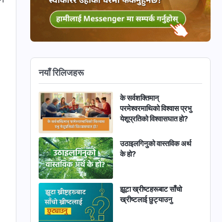
नयाँ रिलिजहरू
के सर्वशक्तिमान्‌
परमेश्‍वरमाथिको विश्‍वास प्रभु
येशूप्रतिको विश्‍वासघात हो?
उठाइलगिनुको वास्तविक अर्थ
के हो?
झूटा ख्रीष्टहरूबाट साँचो
ख्रीष्‍टलाई छुट्याउनु