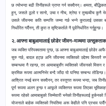
छ त्योभन्दा बढी तिनीहरूले प्राप्त गर्न सक्दैनन्। क्षमता, बौद्
हुन्, जसले ठूलो र सानो, उचा र नीच, श्रेष्ठ र तुच्छबीच कुनै भे
उसले जीवनमा कति सम्पत्ति जम्मा गर्छ भन्‍ने कुरालाई उसका 
निर्धारित गर्दैनन्, ती कुरा त सृष्टिकर्ताले नै पूर्वनिर्धारित गर्नुहुन्छ।
२. आफ्‍ना बाबुआमालाई छोडेर जीवन-मञ्‍चमा उत्सुकताका स
जब व्यक्ति परिपक्‍वतामा पुग्छ, ऊ आफ्‍ना बाबुआमालाई छोडेर आफै अघि
सुरु गर्छ, बादल हट्छ अनि जीवनमा व्यक्तिको उद्देश्य बिस्तारै 
सम्‍बन्धमा नै रहन्छ, तर आमाबाबुसँग व्यक्तिको जीवनको मिसन र उ
क्रमिक रूपमा आत्मनिर्भर बन्दै जाँदा यो घनिष्ठ सम्‍बन्ध तोडिन्
आश्रित नभई बस्‍न सक्दैनन्, तर वस्तुगत रूपमा भन्दा, जब तिनीहर
पूर्ण रूपमा अलग हुन्छ र आफूले व्यक्तिगत रूपमा लिएका भूमिकाहरू
रूपमा रहेको आमाबाबुको जिम्‍मेवारी भनेको तिनीहरूलाई हुर्कनको नि
योजनाले बाहेक व्यक्तिको नियतिमा अरू केहीले पनि प्रभाव पार्दैन