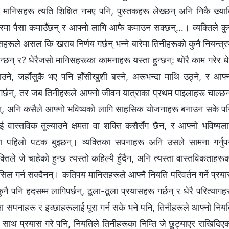
मानिसहरू त्यति शिक्षित नभए पनि, पुस्तकहरू लेख्छन् अनि निकै ख्या
पारमा पैसा कमाउँछन् र आफ्‍नो लागि आफै कमाउन सक्छन्…। व्यक्तिले क
हरूले असल कि खराब निर्णय गर्छन् भन्‍ने बारेमा तिनीहरूको कुनै नियन्त्
ुन्छन् र? धेरैजसो मानिसहरूका कामनाहरू यस्ता हुन्छन्: थोरै काम गरेर धे
उने, जहाँसुकै भए पनि हाँसीखुशी बस्‍ने, अरूभन्दा माथि उठ्ने, र आफ्‍
गर्छन्, तर जब तिनीहरूले आफ्‍नो जीवन यात्राका प्रथम पाइलाहरू चाल्छन
र्छन्, अनि कसैले आफ्‍नो भविष्यको लागि साहसिक योजनाहरू बनाउन सके प
 वास्तविक तुल्याउने क्षमता वा शक्ति कसैसँग छैन, र आफ्‍नो भविष्यल
पमा पहिलो पटक बुझ्छन्। व्यक्तिका सपनाहरू अनि उसले सामना गर्नुपर्
तिले जे चाहेको हुन्छ त्यस्तो कहिल्यै हुँदैन, अनि त्यस्ता वास्तविकताहरू
ासिल गर्न सक्दैनन्। कतिपय मानिसहरूले आफ्‍नै नियति परिवर्तन गर्ने प्रय
ै पनि हदसम्‍म लागिपर्छन्, ठूला-ठूला प्रयासहरू गर्छन् र धेरै परित्यागह
ना सपनाहरू र इच्‍छाहरूलाई पूरा गर्न सके भने पनि, तिनीहरूले आफ्‍नो निय
को साथ प्रयास गरे पनि, नियतिले तिनीहरूका निम्ति जे छुट्याएर राखिदिए