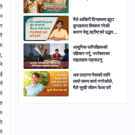
ति
ुन
मैले आखिरी दिनहरूमा झुटा
रण
कुराहरूमा विश्वास गरेकी
कारण येशू ख्रीष्टको उद्धार
रै
झन्डै गुमाएँ
ना
आधुनिक फरिसीहरूको
पहिचान गर्नु, परमेश्‍वरका
्,
पाइलाहरू पछ्याउनु
नि
ाई
अब उप्रान्त पैसाको लागि
लामो समय कार्य नगरेकोले,
ने
मैले सुखी जीवन फेला पारें
को
ास
रू
ति
को