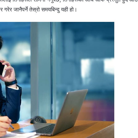
 गरेर जानैपर्ने तेस्रो समयबिन्दु यही हो।