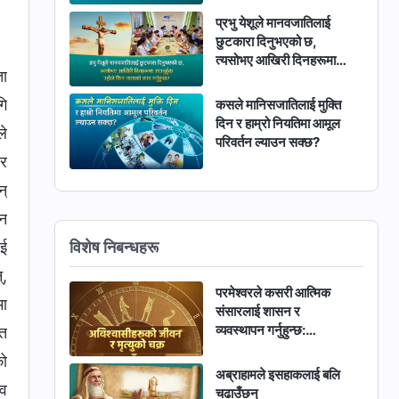
प्रभु येशूले मानवजातिलाई
छुटकारा दिनुभएको छ,
त्यसोभए आखिरी दिनहरूमा
ता
आउनुहुँदा उहाँले किन न्यायको
काम गर्नुहुन्छ?
गि
कसले मानिसजातिलाई मुक्ति
दिन र हाम्रो नियतिमा आमूल
ले
परिवर्तन ल्याउन सक्छ?
 र
न्
‍न
विशेष निबन्धहरू
ाई
्,
परमेश्‍वरले कसरी आत्मिक
मा
संसारलाई शासन र
व्यवस्थापन गर्नुहुन्छ:
 त
अविश्‍वासीहरूको जीवन र
को
मृत्युको चक्र
अब्राहामले इसहाकलाई बलि
भव
चढाउँछन्