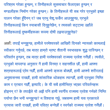
परिश्रम गरेका हुन्छन्, र तिनीहरूले सुसमाचार फैलाएका हुन्छन् र
इच्‍छाको बफादारीता हो? अथवा के यो लालची व्यक्तिगत मागहरूलाई
मण्डलीहरू निर्माण गरेका हुन्छन्। के तिनीहरूले यी सब गरेर प्रभुको इच्छा
सँधै त्याग्‍ने तिनीहरूको भक्तिको आत्मा हो? परमेश्‍वरको
पालन गरेका हुँदैनन् र? जब प्रभु येशू फर्केर आउनुहुन्छ, प्रभुले
व्यवस्थापनको कामलाई कहिल्यै नबुझेको कुनै व्यक्तिले त्यति धेरै
तिनीहरूलाई किन स्याबासी दिनुहुनेछैन, र त्यसको सट्टामा उहाँले
त्याग गर्नु भनेको वास्तवमा आश्‍चर्यकर्म नै हो! अहिलेको लागि, यी
तिनीहरूलाई दुष्कर्मीहरूका रूपमा दोषी ठहर्‍याउनुहुनेछ?
मानिसहरूले कति दिएका छन् त्यसको बारेमा छलफल गरौं। तैपनि,
अर्को:
तपाईं भन्नुहुन्छ, हामीले परमेश्‍वरको आखिरी दिनको न्यायको कामलाई
तिनीहरूको आचरणलाई हामीले विश्‍लेषण गर्नु अत्यन्तै उचित छ।
स्वीकार गर्नुपर्छ, तब मात्र हाम्रो भ्रष्ट शैतानी स्वभावहरू शुद्ध पारिन्छन् र
तिनीहरूसँग अति घनिष्ट रूपले सम्‍बन्धित रहेका लाभहरू बाहेक,
परिवर्तन हुन्छन्, तब मात्र हामी परमेश्‍वरको राज्यमा प्रवेश गर्नेछौं। त्यसैले,
परमेश्‍वरलाई कहिल्यै नबुझ्‍ने मानिसहरूले उहाँको लागि त्यति धेरै त्याग
प्रभुको मापदण्ड अनुसार नै हामी विनम्र र सहनशील छौं, हामी आफ्ना
गर्नुका अरू कुनै कारणहरू हुन सक्छन्? यसमा, हामी पहिले पहिचान
शत्रुहरूलाई प्रेम गर्छौं, हामी आफ्नो क्रूस बोक्छौं, हामी आफ्नो शरीरलाई
अनुशासनमा राख्छौं, हामी सांसारिक थोकहरू त्याग्छौं, हामी प्रभुका निम्ति
नगरिएको समस्या पत्ता लगाउँछौं: परमेश्‍वरसँगको मानिसको सम्‍बन्ध
काम र प्रचार गर्छौं, इत्यादि। के यी सबै हामीभित्र भएका परिवर्तनहरू
एउटा नाङ्गो स्वार्थ मात्रै हो। यो आशिषहरू प्राप्त गर्ने र दिने
होइनन् र? के तपाईंले यो अझै पनि हामी स्वर्गीय राज्यमा प्रवेश गर्नको निम्ति
बीचको सम्‍बन्ध हो। यसलाई सरल रूपमा भन्दा, यो मालिक र
पर्याप्त छैन भनी भन्नुहुन्छ? म विश्‍वास गर्छु, जबसम्म हामी यस प्रकारले
कर्मचारी बीचको सम्‍बन्ध जस्तै हो। मालिकले दिने इनामहरूको लागि
प्रयास जारी राख्छौं, हामी पवित्र बन्नेछौं र स्वर्गको राज्यमा प्रवेश गर्नेछौं।
मात्रै कर्मचारीले काम गर्छ। त्यस्तो सम्‍बन्धमा कुनै आत्मीयता हुँदैन,