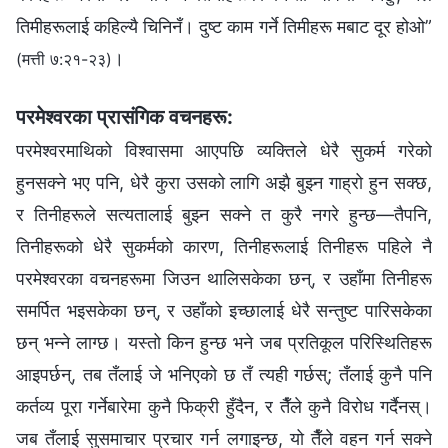
तिमीहरूलाई कहिल्‍यै चिनिनँ। दुष्ट काम गर्ने तिमीहरू मबाट दूर होओ”
।
(मत्ती ७:२१-२३)
परमेश्‍वरका प्रासंगिक वचनहरू:
परमेश्‍वरमाथिको विश्‍वासमा आएपछि व्यक्तिले धेरै सुकर्म गरेको
हुनसक्‍ने भए पनि, धेरै कुरा उसको लागि अझै बुझ्न गाह्रो हुन सक्छ,
र तिनीहरूले सत्यतालाई बुझ्‍न सक्‍ने त कुरै नगरे हुन्छ—तैपनि,
तिनीहरूको धेरै सुकर्मको कारण, तिनीहरूलाई तिनीहरू पहिले नै
परमेश्‍वरका वचनहरूमा जिउन थालिसकेका छन्, र उहाँमा तिनीहरू
समर्पित भइसकेका छन्, र उहाँको इच्‍छालाई धेरै सन्तुष्ट पारिसकेका
छन् भन्‍ने लाग्छ। यस्तो किन हुन्छ भने जब प्रतिकूल परिस्‍थितिहरू
आइपर्छन्, तब तँलाई जे भनिएको छ तँ त्यही गर्छस्; तँलाई कुनै पनि
कर्तव्य पूरा गर्नेबारेमा कुनै फिक्री हुँदैन, र तैँले कुनै विरोध गर्दैनस्।
जब तँलाई सुसमाचार प्रचार गर्न लगाइन्छ, यो तैँले वहन गर्न सक्‍ने