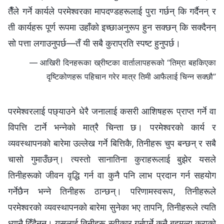
तैँले गर्ने कार्यले परमेश्‍वरका मापदण्डहरूलाई पुरा गर्छन् कि गर्दैनन् र
ती कार्यहरू पूर्ण रूपमा उहाँको इच्‍छाअनुरूप हुन सक्छन् कि सक्दैनन्
सो पत्ता लगाउनुपर्छ—तँ यी सबै कुराप्रति स्पष्ट हुनुपर्छ।
— आखिरी दिनहरूका ख्रीष्टका वार्तालापहरूको “तिम्रा बहकिएका
दृष्टिकोणहरू पहिचान गरेर मात्र तिमी आफैलाई चिन्न सक्छौ”
परमेश्‍वरलाई पछ्याउने धेरै जनालाई कसरी आशिषहरू प्राप्त गर्ने वा
विपत्ति टार्ने भन्‍नेको मात्रै चिन्ता छ। परमेश्‍वरको कार्य र
व्यवस्थापनको बारेमा उल्‍लेख गर्ने बित्तिकै, तिनीहरू चुप बन्छन् र सबै
चासो गुमाउँछन्। त्यस्तो सानातिना कुराहरूलाई बुझेर यसले
तिनीहरूको जीवन वृद्धि गर्न वा कुनै पनि लाभ प्रदान गर्न सहयोग
गर्नेछैन भन्‍ने तिनीहरू ठान्छन्। परिणामस्वरूप, तिनीहरूले
परमेश्‍वरको व्यवस्थापनको बारेमा सुनेका भए तापनि, तिनीहरूले त्यति
ध्यानै दिँदैनन्। यसलाई तिनीहरू स्वीकार गर्नुपर्ने कुनै बहुमूल्य कुराको