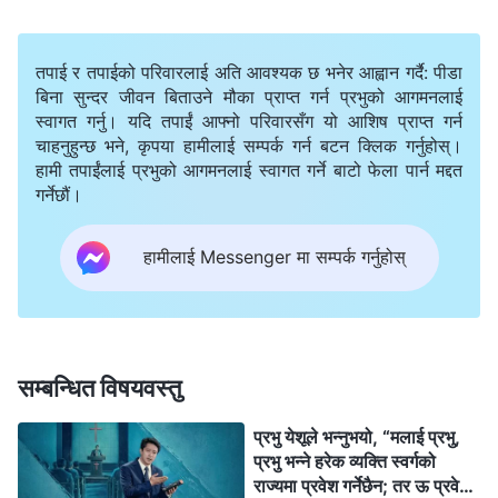
लेनदेन मात्रै हुन्छ। प्रेम गर्ने वा प्रेम प्राप्त गर्ने कुनै कार्य हुँदैन,
परोपकार र कृपा मात्रै हुन्छ। कुनै बुझाइ हुँदैन, दबाइएको आक्रोश र
तपाई र तपाईको परिवारलाई अति आवश्यक छ भनेर आह्वान गर्दै: पीडा
बिना सुन्दर जीवन बिताउने मौका प्राप्त गर्न प्रभुको आगमनलाई
धोका मात्रै हुन्छ। कुनै घनिष्ठता हुँदैन, अप्रकमनीय दरार मात्रै
स्वागत गर्नु। यदि तपाईं आफ्नो परिवारसँग यो आशिष प्राप्त गर्न
हुन्छ।
चाहनुहुन्छ भने, कृपया हामीलाई सम्पर्क गर्न बटन क्लिक गर्नुहोस्।
हामी तपाईंलाई प्रभुको आगमनलाई स्वागत गर्ने बाटो फेला पार्न मद्दत
— वचन, खण्ड १। परमेश्‍वरको देखापराइ र काम। परिशिष्ट ३: मानिसलाई
गर्नेछौं।
परमेश्‍वरको व्यवस्थापनको बीचमा मात्रै मुक्त गरिन सकिन्छ
हामीलाई Messenger मा सम्पर्क गर्नुहोस्
मानवले अरू मानवको न्याय गर्ने मापदण्ड उनीहरूको आचरणमा
आधारित हुन्छ; जसको आचरण असल छ उनीहरू धर्मीहरू हुन्,
जबकि जसको आचरण घृणास्पद छ उनीहरू दुष्टहरू हुन्। परमेश्‍वरले
सम्बन्धित विषयवस्तु
मानवको न्याय गर्नुहुने मापदण्डचाँहि उनीहरूको सार उहाँको अधीनमा
छ वा छैन भन्ने कुरामा आधारित हुन्छ; परमेश्‍वरको अधीनमा रहने
प्रभु येशूले भन्नुभयो, “मलाई प्रभु,
प्रभु भन्ने हरेक व्यक्ति स्वर्गको
व्यक्ति धर्मी व्यक्ति हो, जबकि अधीनमा नरहने व्यक्ति शत्रु र दुष्ट
राज्यमा प्रवेश गर्नेछैन; तर ऊ प्रवेश