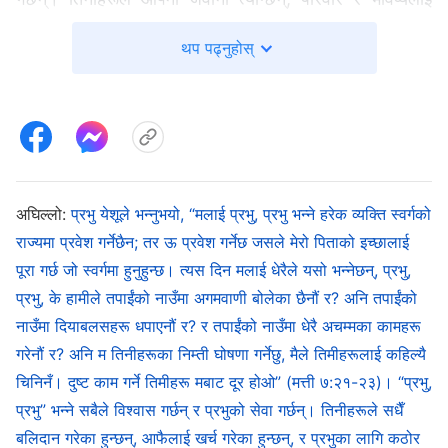
त्याग्छन्, र आफैलाई व्यस्त राख्दै धेरै वर्षसम्‍म घरदेखि टाढा
थप पढ्नुहोस्
बिताउँछन्। तिनीहरूको आखिरी उद्देश्यको लागि, तिनीहरूले आफ्‍नै
अभिरुचिहरू, जीवनप्रतिको तिनीहरूको दृष्टिकोण, र तिनीहरूले
खोजी गर्ने दिशालाई समेत परिवर्तन गर्छन्; तैपनि परमेश्‍वरमाथिको
तिनीहरूको विश्‍वासको उद्देश्यलाई तिनीहरूले परिवर्तन गर्न सक्दैनन्।
तिनीहरू आफ्‍नै आदर्शहरूको व्यवस्थापन गर्दै दौडधूप गर्छन्; बाटो
अघिल्लो:
प्रभु येशूले भन्नुभयो, “मलाई प्रभु, प्रभु भन्ने हरेक व्यक्ति स्वर्गको
जति टाढा भए पनि, र बाटोमा जति धेरै कठिनाइ र बाधाहरू भए पनि,
राज्यमा प्रवेश गर्नेछैन; तर ऊ प्रवेश गर्नेछ जसले मेरो पिताको इच्‍छालाई
तिनीहरू दृढ रहन्छन् र मृत्युको डर मान्दैनन्। आफैलाई निरन्तर
पूरा गर्छ जो स्वर्गमा हुनुहुन्छ। त्‍यस दिन मलाई धेरैले यसो भन्‍नेछन्, प्रभु,
रूपमा यस तरिकामा समर्पित गर्नको लागि कुन शक्तिले तिनीहरूलाई
प्रभु, के हामीले तपाईंको नाउँमा अगमवाणी बोलेका छैनौं र? अनि तपाईंको
बाध्य तुल्याउँछ? के यो तिनीहरूको विवेक हो? के यो तिनीहरूको
नाउँमा दियाबलसहरू धपाएनौं र? र तपाईंको नाउँमा धेरै अचम्मका कामहरू
महान् र आदर्शमय चरित्र हो? के यो अन्त्यसम्‍मै दुष्टताका
गरेनौं र? अनि म तिनीहरूका निम्ती घोषणा गर्नेछु, मैले तिमीहरूलाई कहिल्‍यै
शक्तिहरूसँग युद्ध गर्ने तिनीहरूको संकल्प हो? के यो इनामको खोजी
चिनिनँ। दुष्ट काम गर्ने तिमीहरू मबाट दूर होओ” (मत्ती ७:२१-२३)। “प्रभु,
प्रभु” भन्ने सबैले विश्‍वास गर्छन् र प्रभुको सेवा गर्छन्। तिनीहरूले सधैँ
नगरिकन परमेश्‍वरको लागि गवाही दिने तिनीहरूको विश्‍वास हो? के यो
बलिदान गरेका हुन्छन्, आफैलाई खर्च गरेका हुन्छन्, र प्रभुका लागि कठोर
परमेश्‍वरको इच्‍छा हासिल गर्नको लागि सबै कुरा त्याग्‍ने तिनीहरूको