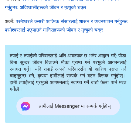
गर्नुहुन्छ: अविश्‍वासीहरूको जीवन र मृत्युको चक्र
हुनेछैन भन्‍ने हुन्छ। बुद्ध धर्ममा बुद्धत्व प्राप्त गर्नुको एउटा उदाहरण
यही हो। आत्मिक संसारमा फर्केपछि, यस्तो फल प्राप्त नगर्नेहरूको
अर्को:
परमेश्‍वरले कसरी आत्मिक संसारलाई शासन र व्यवस्थापन गर्नुहुन्छ:
हकमा भन्दा, तिनीहरूलाई उचित अधिकारीले जाँच र प्रमाणीकरण
परमेश्‍वरलाई पछ्याउने मानिसहरूको जीवन र मृत्युको चक्र
गर्छन्, जसले तिनीहरू जीवित हुँदा तिनीहरूले आत्म-हेरचाहको
इमान्दार अभ्यास गरेनन् वा बुद्ध धर्मले तोकेअनुसार सूत्र र बुद्धको
तपाई र तपाईको परिवारलाई अति आवश्यक छ भनेर आह्वान गर्दै: पीडा
नाम जप्दा कर्तव्यनिष्ठ भएनन्, बरु धेरै दुष्ट कार्यहरू गरे र धेरै दुष्ट
बिना सुन्दर जीवन बिताउने मौका प्राप्त गर्न प्रभुको आगमनलाई
व्यवहारमा लागे भन्‍ने पत्ता लगाउँछन्। त्यसपछि, आत्मिक संसारमा
स्वागत गर्नु। यदि तपाईं आफ्नो परिवारसँग यो आशिष प्राप्त गर्न
चाहनुहुन्छ भने, कृपया हामीलाई सम्पर्क गर्न बटन क्लिक गर्नुहोस्।
तिनीहरूको दुष्कर्मको निम्ति न्याय गरिन्छ, अनि त्यसपछि,
हामी तपाईंलाई प्रभुको आगमनलाई स्वागत गर्ने बाटो फेला पार्न मद्दत
तिनीहरूलाई निश्‍चित रूपमा दण्ड दिइन्छ। यसमा कुनै अपवाद छैन।
गर्नेछौं।
त्यसो भए, त्यस्तो व्यक्तिले कहिले फल प्राप्त गर्न सक्छ त?
हामीलाई Messenger मा सम्पर्क गर्नुहोस्
तिनीहरूले कुनै दुष्टता नगरेको जीवनकालमा—आत्मिक संसारमा
फर्केपछि, तिनीहरू मर्नुभन्दा पहिले तिनीहरूले कहीँ पनि गल्ती गरेका
छैनन् भन्‍ने देखिएमा। त्यसपछि तिनीहरूको पुनर्जन्‍म हुने कार्य जारी
रहन्छ, र तिनीहरूले सूत्र जप्दै र बुद्धको नाम पुकार्दै, घिउको दियोको