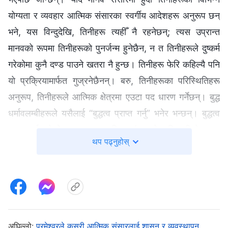
योग्यता र व्यवहार आत्मिक संसारका स्वर्गीय आदेशहरू अनुरूप छन्
भने, यस विन्दुदेखि, तिनीहरू त्यहीँ नै रहनेछन्; त्यस उप्रान्त
मानवको रूपमा तिनीहरूको पुनर्जन्‍म हुनेछैन, न त तिनीहरूले दुष्कर्म
गरेकोमा कुनै दण्ड पाउने खतरा नै हुन्छ। तिनीहरू फेरि कहिल्यै पनि
यो प्रक्रियामार्फत गुज्रनेछैनन्। बरु, तिनीहरूका परिस्‍थितिहरू
अनुरूप, तिनीहरूले आत्मिक क्षेत्रमा एउटा पद धारण गर्नेछन्। बुद्ध
धर्मावलम्बीहरूले यसैलाई “बुद्धत्व प्राप्त गर्नु” भनेर भन्छन्। बुद्धत्व
प्राप्त गर्नु भनेको मुख्य रूपमा आत्मिक संसारको अधिकारीको रूपमा
थप पढ्नुहोस्
नियुक्त भई सफलता प्राप्त गरेर, अब उप्रान्त पुनर्जन्‍म नहुनु वा
दण्डित हुने खतरामा नपर्नु हो। यसको साथै, यसको अर्थ अब
उप्रान्त पुनर्जन्‍म भई मानव भएर कष्ट-भोग नगर्नु भन्‍ने हुन्छ।
त्यसकारण, के पशु-प्राणीको रूपमा तिनीहरूको पुनर्जन्‍म हुने कुनै
सम्‍भावना हुन्छ? (हुँदैन।) यसको अर्थ तिनीहरू आत्मिक संसारमा
अघिल्लो:
परमेश्‍वरले कसरी आत्मिक संसारलाई शासन र व्यवस्थापन
एउटा भूमिका लिएर बस्‍नेछन् र अब उप्रान्त तिनीहरूको पुनर्जन्म