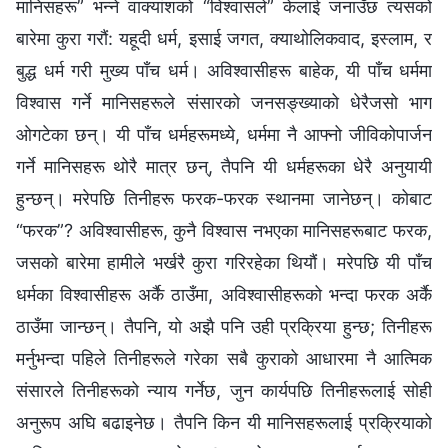
मानिसहरू” भन्‍ने वाक्यांशको “विश्‍वासले” केलाई जनाउँछ त्यसको
बारेमा कुरा गरौं: यहूदी धर्म, इसाई जगत, क्याथोलिकवाद, इस्लाम, र
बुद्ध धर्म गरी मुख्य पाँच धर्म। अविश्‍वासीहरू बाहेक, यी पाँच धर्ममा
विश्‍वास गर्ने मानिसहरूले संसारको जनसङ्ख्याको धेरैजसो भाग
ओगटेका छन्। यी पाँच धर्महरूमध्ये, धर्ममा नै आफ्‍नो जीविकोपार्जन
गर्ने मानिसहरू थोरै मात्र छन्, तैपनि यी धर्महरूका धेरै अनुयायी
हुन्छन्। मरेपछि तिनीहरू फरक-फरक स्थानमा जानेछन्। कोबाट
“फरक”? अविश्‍वासीहरू, कुनै विश्‍वास नभएका मानिसहरूबाट फरक,
जसको बारेमा हामीले भर्खरै कुरा गरिरहेका थियौं। मरेपछि यी पाँच
धर्मका विश्‍वासीहरू अर्कै ठाउँमा, अविश्‍वासीहरूको भन्दा फरक अर्कै
ठाउँमा जान्छन्। तैपनि, यो अझै पनि उही प्रक्रिया हुन्छ; तिनीहरू
मर्नुभन्दा पहिले तिनीहरूले गरेका सबै कुराको आधारमा नै आत्मिक
संसारले तिनीहरूको न्याय गर्नेछ, जुन कार्यपछि तिनीहरूलाई सोही
अनुरूप अघि बढाइनेछ। तैपनि किन यी मानिसहरूलाई प्रक्रियाको