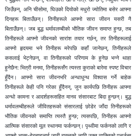
जिउँछन्, अनि चीसोमा, घिउको दियोको मधुरो ज्योतिमा बसेर आफ्‍ना
दिनहरू बिताउँछन्। तिनीहरूले आफ्‍नो सारा जीवन यसरी नै
बिताउँछन्। जब बुद्ध धर्मावलम्बीको भौतिक जीवन समाप्त हुन्छ, तब
तिनीहरूले आफ्‍नो जीवनको सारांश तयार गर्छन्, तर तिनीहरूलाई
आफ्नो हृदयमा भने तिनीहरू मरेपछि कहाँ जानेछन्, तिनीहरूले
कसलाई भेट्नेछन्, वा तिनीहरूको परिणाम के हुनेछ भन्‍ने थाहा
हुनेछैन: भित्री मनमा, तिनीहरूसँग त्यस्ता कुराको बारेमा स्पष्ट विचार
हुँदैन। आफ्‍नो सारा जीवनभरि अन्धाधुन्ध विश्‍वास गर्ने बाहेक
तिनीहरूले केही पनि गरेका हुँदैनन्, जुन कार्यपछि तिनीहरू आफ्‍ना
अन्धो कामना र आदर्शहरूसहित मानव संसारबाट बिदा हुन्छन्। बुद्ध
धर्मावलम्बीहरूले जीवितहरूको संसारलाई छोडेर जाँदा तिनीहरूको
भौतिक जीवनको समाप्ति त्यस्तै हुन्छ; त्यसपछि, तिनीहरू आफ्‍नो
आत्मिक संसारको मूल स्थानमा फर्कन्छन्। पृथ्वीमा फर्कनको लागि र
आफ्नो आत्म-हेरचाहलाई जारी राख्‍नको लागि उक्त व्यक्तिको पुनर्जन्‍म