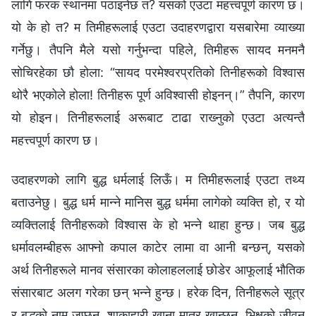
लागि फरक स्थानमा पठाइनेछ त? यसको एउटा महत्त्वपूर्ण कारण छ।
यो के हो त? म तिमीहरूलाई एउटा उदाहरणद्वारा यसबारेमा व्याख्या
गर्नेछु। तैपनि मैले यसो गर्नुभन्दा पहिले, तिमीहरू सायद मनमनै
सोचिरहेका छौ होला: “सायद परमेश्‍वरप्रतिको तिनीहरूको विश्‍वास
थोरै भएकोले होला! तिनीहरू पूर्ण अविश्‍वासी होइनन्।” तैपनि, कारण
यो होइन। तिनीहरूलाई अरूबाट टाढा राख्‍नुको एउटा अत्यन्तै
महत्त्वपूर्ण कारण छ।
उदाहरणको लागि बुद्ध धर्मलाई लिऊँ। म तिमीहरूलाई एउटा तथ्य
बताउनेछु। बुद्ध धर्म मान्‍ने मानिस बुद्ध धर्ममा लागेको व्यक्ति हो, र यो
व्यक्तिलाई तिनीहरूको विश्‍वास के हो भन्‍ने थाहा हुन्छ। जब बुद्ध
धर्मावलम्‍बीहरू आफ्‍नो कपाल काटेर लामा वा आनी बन्छन्, यसको
अर्थ तिनीहरूले मानव संसारका कोलाहललाई छोडेर आफूलाई भौतिक
संसारबाट अलग गरेका छन् भन्‍ने हुन्छ। हरेक दिन, तिनीहरूले सूत्र
र बुद्धको नाम जप्छन्, शाकाहारी खाना मात्र खान्छन्, भिक्षुको जीवन