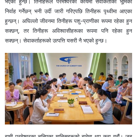
भएको हुन्छ। तिनीहरूले परमेश्‍वरको कार्यमा सेवाकर्ताको भूमिका
निर्वाह गर्नेछन् भनी उर्दी जारी गरिएपछि तिनीहरू पृथ्वीमा आएका
हुन्छन्। अघिल्‍लो जीवनमा तिनीहरू पशु-प्राणीका रूपमा रहेका हुन
सक्छन्, तर तिनीहरू अविश्‍वासीहरूका रूपमा पनि रहेका हुन
सक्छन्। सेवाकर्ताहरूको उत्पत्ति यसरी नै भएको हुन्छ।
हामी परमेश्‍वरका चुनिएका मानिसहरूको बारेमा थप कुरा गरौं। जब