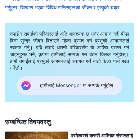
गर्नुहुन्छ: विश्‍वास भएका विविध मानिसहरूको जीवन र मृत्युको चक्र
हुनेछ। यो बस्‍नेहरूसँग सम्‍बन्धित छ। त्यसो भए, बस्‍न नसक्‍नेहरू
कहाँ जान्छन् त? बस्‍न अनुमति नदिइनेहरूको आफ्‍नै उचित गन्तव्य
हुन्छ। सर्वप्रथम, तिनीहरूको दुष्कर्म, तिनीहरूले गरेका गल्तीहरू,
तपाई र तपाईको परिवारलाई अति आवश्यक छ भनेर आह्वान गर्दै: पीडा
अनि तिनीहरूले गरेका पापहरूको परिणामस्वरूप, तिनीहरू पनि
बिना सुन्दर जीवन बिताउने मौका प्राप्त गर्न प्रभुको आगमनलाई
स्वागत गर्नु। यदि तपाईं आफ्नो परिवारसँग यो आशिष प्राप्त गर्न
दण्डित हुनेछन्। तिनीहरूलाई दण्ड दिइसकिएपछि, परमेश्‍वरले
चाहनुहुन्छ भने, कृपया हामीलाई सम्पर्क गर्न बटन क्लिक गर्नुहोस्।
परिस्‍थितिहरू अनुरूप कि त तिनीहरूलाई अविश्‍वासीहरूका बीचमा
हामी तपाईंलाई प्रभुको आगमनलाई स्वागत गर्ने बाटो फेला पार्न मद्दत
गर्नेछौं।
पठाउने बन्दोबस्त गर्नुहुनेछ कि त विश्‍वासका विभिन्‍न मानिसहरूका
बीचमा पठाउने बन्दोबस्त गर्नुहुनेछ। अर्को शब्‍दमा भन्दा, तिनीहरूका
हामीलाई Messenger मा सम्पर्क गर्नुहोस्
लागि दुई वटा सम्भावित परिणाम हुन्छन्: एउटाचाहिँ दण्डित हुनु र
पुनर्जन्‍म भएपछि निश्‍चित धर्मका मानिसहरूका बीचमा जिउनु, र
अर्कोचाहिँ अविश्‍वासीहरू बन्‍नु। यदि तिनीहरू अविश्‍वासीहरू बने भने,
तिनीहरूले सबै अवसर गुमाउनेछन्; तैपनि, यदि तिनीहरू विश्‍वासका
सम्बन्धित विषयवस्तु
मानिसहरू बने भने—उदाहरणको लागि, यदि तिनीहरू इसाई बने भने
परमेश्‍वरले कसरी आत्मिक संसारलाई
—तिनीहरूसँग अझै पनि परमेश्‍वरका चुनिएका मानिसहरूको दर्जामा