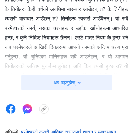
के तिनीहरू केही वर्षको अवधिमा बारम्‍बार आउँछन् त? के तिनीहरू
त्यसरी बारम्बार आउँछन् त? तिनीहरू त्यसरी आउँदैनन्। यो सबै
परमेश्‍वरको कार्य, यसका चरणहरू र उहाँका खाँचोहरूमा आधारित
हुन्छ, र कुनै निर्दिष्ट नियमहरू छैनन्। एउटै मात्र नियम के हुन्छ भने
जब परमेश्‍वरले आखिरी दिनहरूमा आफ्‍नो कामको अन्तिम चरण पूरा
गर्नुहुन्छ, यी चुनिएका मानिसहरू सबै आउनेछन्, र यो आगमन
तिनीहरूको अन्तिम पुनर्जन्‍म हुनेछ। अनि किन त्यसो हुन्छ त? यो
परमेश्‍वरको कामको अन्तिम चरणमा हासिल गर्नुपर्ने परिणाममा
थप पढ्नुहोस्
आधारित हुन्छ—किनभने कामको यो अन्तिम चरणको अवधिमा,
परमेश्‍वरले चुनिएका यी मानिसहरूलाई सम्पूर्ण तवरमा पूर्ण
तुल्याउनुहुनेछ। यसको अर्थ के हो त? यो अन्तिम चरणको अवधिमा,
यदि यी मानिसहरूलाई पूर्ण र सिद्ध तुल्याइयो भने, तिनीहरूको
पहिलेको जस्तो पुनर्जन्‍म हुनेछैन; मानव हुनुको तिनीहरूको प्रक्रिया,
अघिल्लो:
परमेश्‍वरले कसरी आत्मिक संसारलाई शासन र व्यवस्थापन
साथै तिनीहरूको पुनर्जन्मको प्रक्रिया पूर्ण रूपमा समाप्त भइसकेको