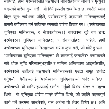
यसपछि, हामी परमेश्‍वरलाई पछ्याउने मानिसहरूको जीवन र मृत्युको
चक्रको बारेमा कुरा गरौं। यो तिमीहरूसँग सम्‍बन्धित छ, त्यसैले ध्यान
दिएर सुन: सबैभन्दा पहिले, परमेश्‍वरलाई पछ्याउने मानिसहरूलाई
कसरी वर्गीकरण गर्न सकिन्छ त्यसको बारेमा विचार गर। (परमेश्‍वरका
चुनिएका मानिसहरू, र सेवाकर्ताहरू।) वास्तवमा दुई वर्ग छन्:
परमेश्‍वरका चुनिएका मानिसहरू, र सेवाकर्ताहरू। पहिले, हामी
परमेश्‍वरका चुनिएका मानिसहरूका बारेमा कुरा गरौं, जो थोरै हुन्छन्।
“परमेश्‍वरका चुनिएका मानिसहरू” ले कसलाई जनाउँछ? परमेश्‍वरले
सबै थोक सृष्टि गरिसक्‍नुभएपछि र मानिस अस्तित्वमा आइसकेपछि,
परमेश्‍वरले उहाँलाई पछ्याउने मानिसहरूको एउटा समूह छनौट
गर्नुभयो; यिनीहरूलाई “परमेश्‍वरका चुनिएकाहरू” भनेर भनिन्छ।
परमेश्‍वरले यी मानिसहरूलाई छनौट गर्नुको विशेष क्षेत्र र महत्त्व
थियो। यो चुनिएका थोरैमा मात्रै सीमित थियो, जो उहाँले महत्त्वपूर्ण
कार्य गर्ने क्रममा आउनैपर्छ, यस अर्थमा यो क्षेत्र विशेष छ। अनि