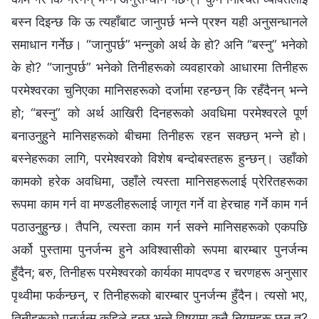
बस्‍न दिइन्छ कि ऊ त्यहाँबाट जानुपर्छ भन्‍ने प्रश्‍न यही अनुसन्धानले
समाधान गर्नेछ। “जानुपर्छ” भन्‍नुको अर्थ के हो? अनि “बस्‍नु” भनेको
के हो? “जानुपर्छ” भनेको तिनीहरूको व्यवहारको आधारमा तिनीहरू
परमेश्‍वरका चुनिएका मानिसहरूको दर्जामा रहन्छन् कि रहँदैनन् भन्‍ने
हो; “बस्‍नु” को अर्थ आखिरी दिनहरूको अवधिमा परमेश्‍वरले पूर्ण
बनाउनुहुने मानिसहरूको बीचमा तिनीहरू रहन सक्छन् भन्‍ने हो।
बस्‍नेहरूका लागि, परमेश्‍वरको विशेष बन्दोबस्तहरू हुन्छन्। उहाँको
कामको हरेक अवधिमा, उहाँले त्यस्ता मानिसहरूलाई प्रेरितहरूका
रूपमा काम गर्न वा मण्डलीहरूलाई जागृत गर्ने वा हेरचाह गर्ने काम गर्न
पठाउनुहुन्छ। तैपनि, त्यस्ता काम गर्न सक्‍ने मानिसहरूको एकपछि
अर्को पुस्तामा पुनर्जन्‍म हुने अविश्‍वासीको रूपमा बारम्‍बार पुनर्जन्‍म
हुँदैन; बरु, तिनीहरू परमेश्‍वरको कार्यका मापदण्ड र चरणहरू अनुसार
पृथ्वीमा फर्कन्छन्, र तिनीहरूको बारम्‍बार पुनर्जन्‍म हुँदैन। त्यसो भए,
तिनीहरूको पुनर्जन्‍म कहिले हुन्छ भन्‍ने विषयमा कुनै नियमहरू छन् त?