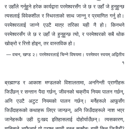
र उहाँले गर्नुहुने हरेक कार्यद्वारा परमेश्‍वरसँग जे छ र उहाँ जे हुनुहुन्छ
त्यसलाई विवेकशील र स्थिरताको साथ जान्‍नु र प्रमाणित गर्नु हो।
परमेश्‍वरलाई जान्‍ने एउटै मात्र तरिका यही नै हो। किनभने
परमेश्‍वरसँग जे छ र उहाँ जे हुनुहुन्छ त्यो, र परमेश्‍वरको सबै थोक
खोक्रो र रित्तो होइन, तर वास्तविक हो।
— वचन, खण्ड २। परमेश्‍वरलाई चिन्‍ने विषयमा। परमेश्‍वर स्वयम् अद्वितीय
१
ब्रह्माण्ड र आकाश मण्डलको विशालतामा, अनगिन्ती प्राणीहरू
जिउँछन् र सन्तान पैदा गर्छन्, जीवनको चक्रीय नियम पालन गर्छन्,
अनि एउटै अटुट नियमको पालन गर्छन्। मर्नेहरूले आफूसँग
जिउँदाहरूको कथाहरू लिएर जान्छन्, अनि जिउँदाहरूले नाश भएर
जानेहरूकै उही दुःखद इतिहासलाई दोहोर्याउँछन्। त्यसकारण,
मानिसले आफैलाई यो प्रश्‍न नगरी बस्‍न सक्दैन: हामी किन जिउँछौं?