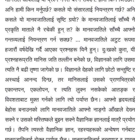
अनि हामी किन मर्नुपर्छ? कसले यो संसारलाई नियन्त्रण गर्छ? अनि
कसले यो मानवजातिलाई सृष्टि गर्‍यो? के मानवजातिलाई साँच्‍चै नै
प्रकृति माताले नै रचेकी हुन् त? के मानवजातिले साँच्‍चै आफ्‍नो
गन्तव्यलाई नियन्त्रण गर्न सक्छ? … मानवजातिले अटुट रूपमा
हजारौं वर्षदेखि गर्दै आएका प्रश्‍नहरू यिनै हुन्। दुःखको कुरा, यी
प्रश्‍नहरूप्रति मानिस जति तल्‍लीन बनेको छ, विज्ञानको लागि उसमा
त्यति नै बढी तृष्णा जागेको छ। विज्ञानले देहको लागि छोटो सन्तुष्टि र
अस्थाई आनन्द दिन्छ, तर मानिसलाई उसको प्राणभित्रको
एकान्तपन, एकलोपन, र त्यति लुक्‍न नसकेको आतङ्क र
विवशताबाट मुक्त गर्नको लागि त्यो पर्याप्त छैन। आफ्‍नो हृदयलाई
बेहोस बनाउनको लागि मानवजातिले आफ्‍नो नाङ्गो आँखाले देख्‍न
सक्‍ने र उसको मस्तिष्कले बुझ्‍न सक्‍ने वैज्ञानिक ज्ञानलाई मात्रै प्रयोग
गर्छ। तैपनि त्यस्तो वैज्ञानिक ज्ञान, रहस्यहरूको अन्वेषण गर्नबाट
मानवजातिलाई रोक्‍न पर्याप्त छैन। मानवजातिलाई ब्रह्माण्ड र यावत्