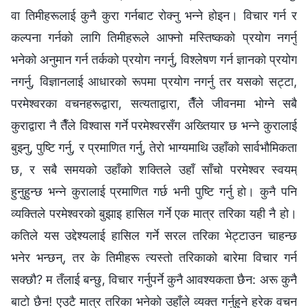
वा तिमीहरूलाई कुनै कुरा गर्नबाट रोक्‍नु भन्‍ने होइन। विचार गर्न र
कल्‍पना गर्नको लागि तिमीहरूले आफ्‍नो मस्तिष्कको प्रयोग नगर्नु
भनेको अनुमान गर्न तर्कको प्रयोग नगर्नु, विश्‍लेषण गर्न ज्ञानको प्रयोग
नगर्नु, विज्ञानलाई आधारको रूपमा प्रयोग नगर्नु तर यसको सट्टा,
परमेश्‍वरका वचनहरूद्वारा, सत्यताद्वारा, तैँले जीवनमा भोग्‍ने सबै
कुराद्वारा नै तैँले विश्‍वास गर्ने परमेश्‍वरसँग अख्‍तियार छ भन्‍ने कुरालाई
बुझ्‍नु, पुष्टि गर्नु, र प्रमाणित गर्नु, तेरो भाग्यमाथि उहाँको सार्वभौमिकता
छ, र सबै समयको उहाँको शक्तिले उहाँ साँचो परमेश्‍वर स्वयम्
हुनुहुन्छ भन्‍ने कुरालाई प्रमाणित गर्छ भनी पुष्टि गर्नु हो। कुनै पनि
व्यक्तिले परमेश्‍वरको बुझाइ हासिल गर्ने एक मात्र तरिका यही नै हो।
कतिले यस उद्देश्यलाई हासिल गर्ने सरल तरिका भेट्टाउन चाहन्छ
भनेर भन्छन्, तर के तिमीहरू त्यस्तो तरिकाको बारेमा विचार गर्न
सक्छौ? म तँलाई बन्छु, विचार गर्नुपर्ने कुनै आवश्यकता छैन: अरू कुनै
बाटो छैन! एउटै मात्र तरिका भनेको उहाँले व्यक्त गर्नुहुने हरेक वचन