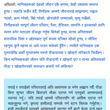
अघिल्लो:
मानिसहरूको देहको जीवन एकै क्षणमा, केही दशकमा समाप्त
उहाँको सार्वभौमिकता छ भन्‍ने तथ्यलाई स्वीकार गर्ने बाहेक कुनै
हुन्छ। पछाडि फर्केर हेर्दै, तिनीहरू आफ्नो जीवनलाई सम्झन्छन्: स्कूल
विकल्‍प दिँदैन। उहाँ बाहेक कसैले पनि ब्रह्माण्डलाई नियन्त्रण गर्न
गएको, काम गरेको, बिहे गरेको, छोराछोरी जन्माएको, मृत्यु पर्खेको,
सक्दैन, यो मानवजातिलाई अटुट रूपमा जुटाउने कुरा त परै जाओस्।
तिनीहरूको सम्पूर्ण जीवन परिवार, पैसा, हैसियत, सम्पत्ति र इज्जतको लागि
तैँले परमेश्‍वरका कार्यहरूलाई पहिचान गर्न सके पनि वा नसके पनि, र
व्यस्त बनेर यताउता दौडधूप गर्नुमा बितेको हुन्छ, मानव अस्तित्वको
तैँले परमेश्‍वरको अस्तित्वमा विश्‍वास गरे पनि वा नगरे पनि, तेरो
वास्तविक दिशा र उद्देश्यबाट पूर्ण रूपमा वञ्चित रहेको हुन्छ, र जीवित
रहनुमा कुनै महत्त्व वा अर्थ पाउन सकेको हुँदैन। त्यसैले मानिसहरू एक
गन्तव्य परमेश्‍वरले नै निर्धारण गर्नुहुन्छ भन्‍नेमा कुनै शङ्‍का छैन, र सबै
पुस्तादेखि अर्को पुस्तासम्‍म यस्तो पीडादायक र खोक्रो तरिकाले जिउँछन्।
थोकमाथि सँधै परमेश्‍वरकै सार्वभौमिकता हुन्छ भन्‍नेमा कुनै शङ्‍का
किन मानिसहरूको जीवन यति पीडादायी र खोक्रो छ? र मानव अस्तित्वको
छैन। उहाँको अस्तित्व र अख्तियार, तिनीहरुलाई मानवजातिले
पीडा र खोक्रोपनको समाधान कसरी गर्न सकिन्छ?
पहिचान गर्छ कि गर्दैन र बुझ्छ कि बुझ्दैन भन्‍ने आधारमा निर्धारित
हुँदैन। उहाँलाई मात्रै मानिसको विगत, वर्तमान, र भविष्य थाहा छ, र
उहाँले मात्रै मानिसको गन्तव्यलाई निर्धारित गर्न सक्‍नुहुन्छ। तैँले यो
तपाई र तपाईको परिवारलाई अति आवश्यक छ भनेर आह्वान गर्दै: पीडा
बिना सुन्दर जीवन बिताउने मौका प्राप्त गर्न प्रभुको आगमनलाई
तथ्यलाई स्वीकार गर्न सके पनि वा नसके पनि, चाँडै नै सारा
स्वागत गर्नु। यदि तपाईं आफ्नो परिवारसँग यो आशिष प्राप्त गर्न
मानवजातिले आफ्‍नै आँखाले यो सबै देख्‍नेछ, र परमेश्‍वरले चाँडै नै
चाहनुहुन्छ भने, कृपया हामीलाई सम्पर्क गर्न बटन क्लिक गर्नुहोस्।
हामी तपाईंलाई प्रभुको आगमनलाई स्वागत गर्ने बाटो फेला पार्न मद्दत
ल्याउनुहुने तथ्य यही नै हो। परमेश्‍वरकै सामु मानवजाति जिउँछ र