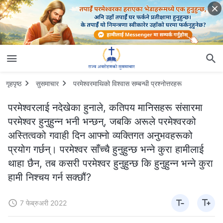
गृहपृष्ठ
सुसमाचार
परमेश्‍वरमाथिको विश्‍वास सम्‍बन्धी प्रश्‍नोत्तरहरू
परमेश्‍वरलाई नदेखेका हुनाले, कतिपय मानिसहरू संसारमा
परमेश्‍वर हुनुहुन्न भनी भन्छन्, जबकि अरूले परमेश्‍वरको
अस्तित्वको गवाही दिन आफ्नो व्यक्तिगत अनुभवहरूको
प्रयोग गर्छन्। परमेश्‍वर साँच्चै हुनुहुन्छ भन्ने कुरा हामीलाई
थाहा छैन, तब कसरी परमेश्‍वर हुनुहुन्छ कि हुनुहुन्न भन्ने कुरा
हामी निश्चय गर्न सक्छौं?
7 फेब्रुअरी 2022