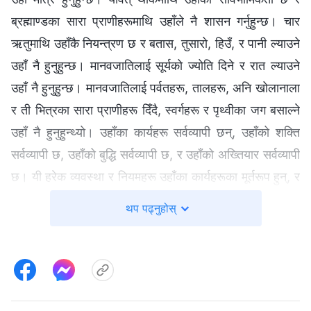
ब्रह्माण्डका सारा प्राणीहरूमाथि उहाँले नै शासन गर्नुहुन्छ। चार
ऋतुमाथि उहाँकै नियन्त्रण छ र बतास, तुसारो, हिउँ, र पानी ल्याउने
उहाँ नै हुनुहुन्छ। मानवजातिलाई सूर्यको ज्योति दिने र रात ल्याउने
उहाँ नै हुनुहुन्छ। मानवजातिलाई पर्वतहरू, तालहरू, अनि खोलानाला
र ती भित्रका सारा प्राणीहरू दिँदै, स्वर्गहरू र पृथ्वीका जग बसाल्ने
उहाँ नै हुनुहुन्थ्यो। उहाँका कार्यहरू सर्वव्यापी छन्, उहाँको शक्ति
सर्वव्यापी छ, उहाँको बुद्धि सर्वव्यापी छ, र उहाँको अख्तियार सर्वव्यापी
छ। यी हरेक व्यवस्था र नियमहरू उहाँका कार्यहरूका मूर्तरूप हुन्, र
हरेकले उहाँको बुद्धि र अख्तियारलाई प्रकट गर्छ। उहाँको
थप पढ्नुहोस्
सार्वभौमिकताबाट आफैलाई कसले मुक्त गर्न सक्छ? अनि उहाँका
योजनाहरूबाट कसले आफैलाई हटाउन सक्छ? सबै थोक उहाँकै
नजरमा अस्तित्वमा हुन्छन्, र यसको साथै, सबै थोक उहाँकै
सार्वभौमिकतामा जिउँछन्। उहाँका कार्यहरू र उहाँको शक्तिले
मानवजातिलाई उहाँ वास्तवमा नै अस्तित्वमा हुनुहुन्छ र सबै थोकमाथि