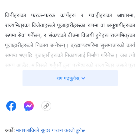
तिनीहरूका फरक-फरक कार्यहरू र गवाहीहरूका आधारमा,
राज्यभित्रका विजेताहरूले पूजाहारीहरूका रूपमा वा अनुयायीहरूका
रूपमा सेवा गर्नेछन्, र संकष्टको बीचमा विजयी हुनेहरू राज्यभित्रका
पूजाहारीहरूको निकाय बन्‍नेछन्। ब्रह्माण्डभरिमा सुसमाचारको कार्य
समाप्त भएपछि पूजाहारीहरूको निकायलाई निर्माण गरिनेछ। जब त्यो
समय आउँछ, मानिसले गर्नुपर्ने कुरा परमेश्‍वरको राज्यभित्र उसले पूरा
गर्नुपर्ने दायित्व, र राज्यभित्र परमेश्‍वरसँग एकसाथको उसको जियाइ
थप पढ्नुहोस्
हुनेछ। पूजाहारीहरूको निकायमा प्रधान पूजाहारीहरू र पूजाहारीहरू
हुनेछन्, र बाँकीचाहिँ परमेश्‍वरका पुत्रहरू र मानिसहरू हुनेछन्।
संकष्टको अवधिमा परमेश्‍वरको निम्ति तिनीहरूले दिएका गवाहीले यो
सबैलाई निर्धारण गर्नेछ; ती आवेगमा दिइने पदहरू होइनन्। मानिसको
अवस्थालाई स्थापना गरिसकेपछि, परमेश्‍वरको काम बन्द हुनेछ,
अर्को:
मानवजातिको सुन्दर गन्तव्य कस्तो हुनेछ
किनभने हरेकलाई उसको प्रकार अनुसार वर्गीकरण गरिनेछ र