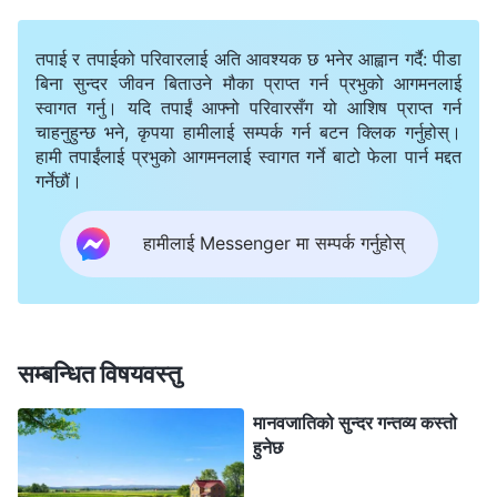
तिनीहरूको मूल स्थितिमा फर्काइनेछ, र यो परमेश्‍वरको कार्यको
पूर्णताको चिन्‍ह हो, यो परमेश्‍वरको काम र मानिसको अभ्यासको
तपाई र तपाईको परिवारलाई अति आवश्यक छ भनेर आह्वान गर्दै: पीडा
बिना सुन्दर जीवन बिताउने मौका प्राप्त गर्न प्रभुको आगमनलाई
अन्तिम परिणाम हो, र परमेश्‍वरको कार्य र मानिसको सहकार्यका
स्वागत गर्नु। यदि तपाईं आफ्नो परिवारसँग यो आशिष प्राप्त गर्न
दर्शनहरूलाई स्पष्ट बनाउने कार्य हो। आखिरमा, मानिसले
चाहनुहुन्छ भने, कृपया हामीलाई सम्पर्क गर्न बटन क्लिक गर्नुहोस्।
हामी तपाईंलाई प्रभुको आगमनलाई स्वागत गर्ने बाटो फेला पार्न मद्दत
परमेश्‍वरको राज्यमा विश्राम पाउनेछ, र परमेश्‍वर पनि विश्राम गर्न
गर्नेछौं।
आफ्‍नो वासस्थानमा फर्कनुहुनेछ। परमेश्‍वर र मानिस बीचको ६,०००
वर्षे सहकार्यको अन्तिम परिणाम यही नै हुनेछ।
हामीलाई Messenger मा सम्पर्क गर्नुहोस्
वचन देहमा देखा पर्नुहुन्छको “परमेश्‍वरको कार्य र मानिसको अभ्यास” बाट
उद्धृत गरिएको
सम्बन्धित विषयवस्तु
जितको काम पूरा भएपछि, मानिसलाई एउटा सुन्दर देशमा ल्याइनेछ।
यो जीवन अवश्य अझै यही पृथ्वीमा नै हुनेछ तर आजको मानिसको
मानवजातिको सुन्दर गन्तव्य कस्तो
हुनेछ
जीवनभन्दा पूरै विपरीत हुनेछ। यो जीवन सम्पूर्ण मानवजातिलाई
जितिएपछि मानवजातिले पाउने जीवन हुनेछ, यो यस पृथ्वीमा